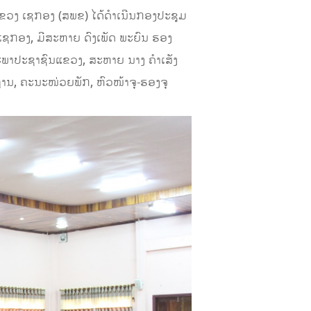
ງ ເຊກອງ (ສພຂ) ໄດ້ດໍາເນີນກອງປະຊຸມ
 ເຊກອງ, ມີສະຫາຍ ດົງເພັດ ພະຍົນ ຮອງ
າປະຊາຊົນແຂວງ, ສະຫາຍ ນາງ ຄໍາເສັງ
, ຄະນະໜ່ວຍພັກ, ຫົວໜ້າຈຸ-ຮອງຈຸ