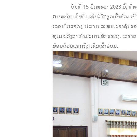
ວັນທີ 15 ພຶດສະພາ 2023 ນີ້, ທີ່ສ
ກາງສະໄໝ ຄັ້ງທີ I ເຊິ່ງໃຫ້ກຽດເຂົ້າຮ່ວ
ເລຂາພັກແຂວງ, ປະທານສະພາປະຊາຊົນແຂວ
ທຸມມະວົງສາ ກໍາມະການພັກແຂວງ, ເລຂາ
ພ້ອມດ້ວຍແຂກຖືກເຊີນເຂົ້າຮ່ວມ.