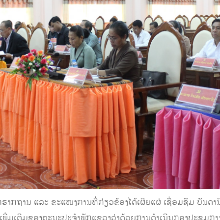
 ແລະ ຂະແໜງການທີ່ກ່ຽວຂ້ອງໄດ້ເຜີຍແຜ່ ເຊື່ອມຊຶມ ບັນດານິຕິ
ັ່ງເພີ່ມເຕີມຂອງຄະນະປະຈໍາພັກແຂວງວ່າດ້ວຍການດໍາເນີນກອງປະຊຸ