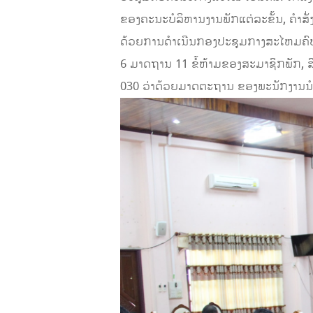
ຂອງຄະນະບໍລິຫານງານພັກແຕ່ລະຂັ້ນ, ຄໍາສັ່
ດ້ວຍການດໍາເນີນກອງປະຊຸມກາງສະໄຫມຄົບ
6 ມາດຖານ 11 ຂໍ້ຫ້າມຂອງສະມາຊິກພັກ, ສ
030 ວ່າດ້ວຍມາດຕະຖານ ຂອງພະນັກງານນ