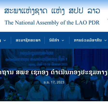
ງ
ສະມາຊິກສະພາ
ນິຕິກຳ
ການຮ່ວມມືສາກົນ
ຖານ ສພຂ ເຊກອງ ດໍາເນີນກອງປະຊຸມກາງສະ
ພ.ພ. 17, 2023