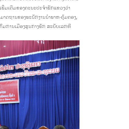
່ງເພີ່ມເຕີມຂອງຄະນະປະຈໍາພັກແຂວງວ່າ
 ມາດຖານຂອງພະນັກງານນໍາພາຫ-ຄຸ້ມຄອງ,
ງກົມການເມືອງສູນກາງພັກ ສະບັບເລກທີ