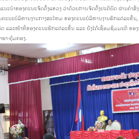
ງແນະນໍາຂອງຄະນະຈັດຕັ້ງແຂວງ ວ່າດ້ວຍການຈັດຕັ້ງປະຕິບັດ ຜ່ານຄໍາສັ
ຄະນະບໍລິຫານງານກາງສະໄຫມ ຂອງຄະນະບໍລິຫານງານພັກແຕ່ລະຂັ້ນ,
ິດ ແລະໜ້າທີ່ຂອງຄະນະພັກແຕ່ລະຂັ້ນ ແລະ ຍັງໄດ້ເຊື່ອມຊຶມມະຕິ ຂອ
ໍາພາ-ຄຸ້ມຄອງ.