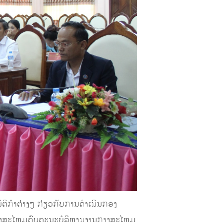
ກໍາຕ່າງໆ ກ່ຽວກັບການດໍາເນີນກອງ
ມກາງສະໄຫມຄົບຄະນະບໍລິຫານງານກາງສະໄຫມ