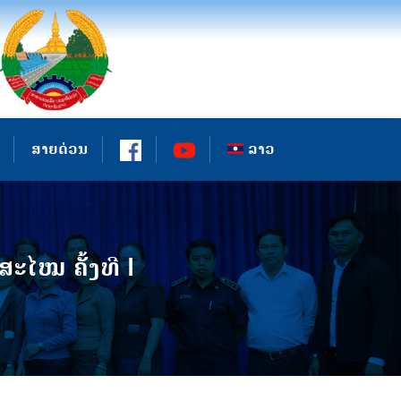
ສາຍດ່ວນ
ລາວ
ໄໝ ຄັ້ງທີ I