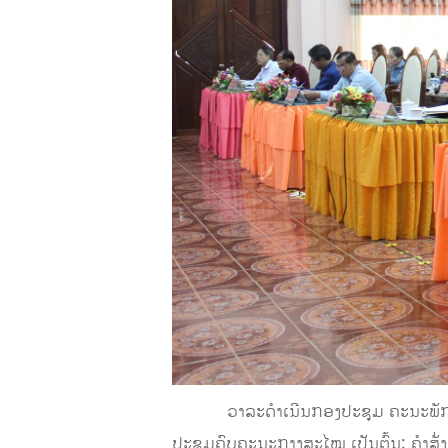
ວາລະດໍາເນີນກອງປະຊຸມ ຄະນະພັກຮາກຖານ
ປະຊຸມຄົບຄະນະກາງສະໄໝ ເປັນຕົ້ນ: ຄໍາສ