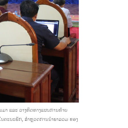
່ານມາ ແລະ ວາງທິດທາງແຜນການທ້າຍ
ຄົນໃນຄະນະພັກ, ສໍາຫຼວດການນໍາພາລວມ ຂອງ