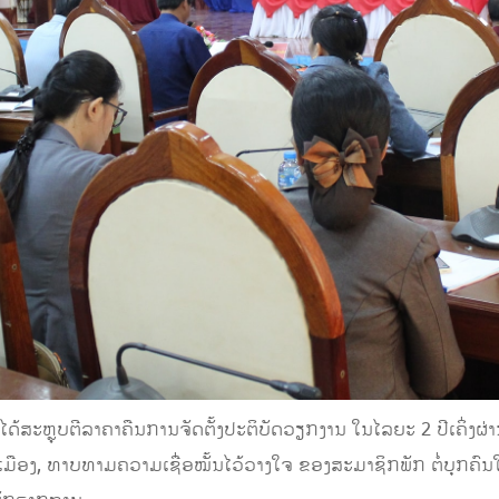
ຼຸບຕີລາຄາຄືນການຈັດຕັ້ງປະຕິບັດວຽກງານ ໃນໄລຍະ 2 ປີເຄິ່ງຜ
ານເມືອງ, ທາບທາມຄວາມເຊື່ອໝັ້ນໄວ້ວາງໃຈ ຂອງສະມາຊິກພັກ ຕໍ່ບຸກ