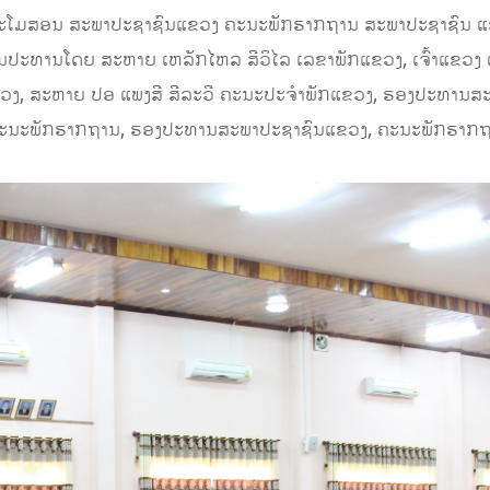
ະໂມສອນ ສະພາປະຊາຊົນແຂວງ ຄະນະພັກຮາກຖານ ສະພາປະຊາຊົນ ແຂວ
ມເປັນປະທານໂດຍ ສະຫາຍ ເຫລັກໄຫລ ສີວິໄລ ເລຂາພັກແຂວງ, ເຈົ້າແຂວງ
ງ, ສະຫາຍ ປອ ແພງສີ ສີລະວີ ຄະນະປະຈໍາພັກແຂວງ, ຮອງປະທານສະພ
ຄະນະພັກຮາກຖານ, ຮອງປະທານສະພາປະຊາຊົນແຂວງ, ຄະນະພັກຮາກຖານ