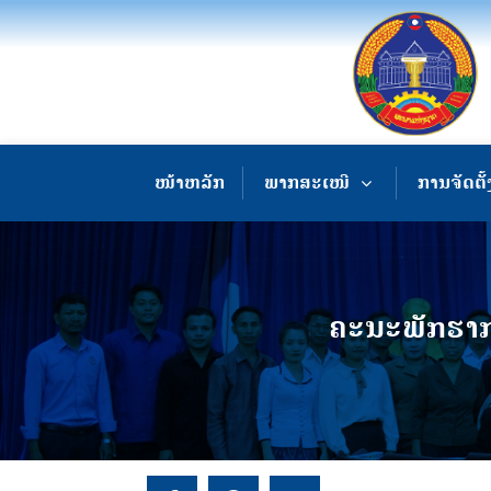
ໜ້າຫລັກ
ພາກສະເໜີ
ການຈັດຕັ້
ຄະນະພັກຮາກ