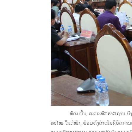
ພ້ອມນັ້ນ, ຄະນະພັກຮາກຖານ ຍັງໄດ້ສະຫ
ສະໄໝ ໃນຕໍ່ໜ້າ, ພ້ອມທັງດໍາເນີນຊີວິດກ