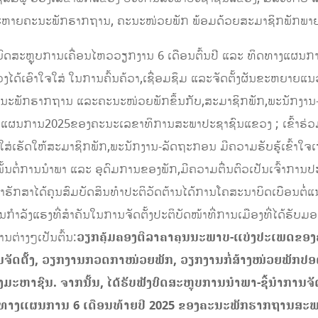
ຫາຍຄະນະພັກຮາກຖານ, ຄະນະໜ່ວຍພັກ ພ້ອມດ້ວຍສະມາຊິກພັກພາຍໃ
ສະຫຼຸບການເຄື່ອນໄຫວວຽກງານ 6 ເດືອນຕົ້ນປີ ແລະ ທິດທາງແຜນການ 6
ໄດ້ເອົາໃຈໃສ່ ໃນການຄົ້ນຄ້ວາ,ເຊື່ອມຊຶມ ແລະຈັດຕັ້ງຜັນຂະຫຍ
ຫ້ຄະນະພັກຮາກຖານ ແລະຄະນະໜ່ວຍພັກຂຶ້ນກັບ,ສະມາຊິກພັກ,ພະນັກງານ
ງແຜນການ2025ຂອງຄະນະເລຂາທິການສະພາປະຊາຊົນແຂວງ ; ເຂົ້າຮ່ວມຮັ
ນໃສ່ເຮັດໃຫ້ສະມາຊິກພັກ,ພະນັກງານ-ລັດຖະກອນ ມີຄວາມຮັບຮູ້ເຂົ້າໃຈ
ອໝັ້ນຕໍ່ການນຳພາ ແລະ ອຸດົມການຂອງພັກ,ມີຄວາມຕື່ນຕົວເປັນເຈົ້າການປະ
ໜ້າຮັກສາໄດ້ຄຸນສົມບັດສິນທຳປະຕິວັດຕ້ານໄດ້ການໂຄສະນາບິດເບືອນຕ
ປັນກຳລັງແຮງທີ່ສຳຄັນໃນການຈັດຕັ້ງປະຕິບັດໜ້າທີ່ການເມືອງທີ່ໄດ້ຮັບມ
ນຕ່າງໆເປັນຕົ້ນ:
ວຽກຄຸ້ມ​ຄອງຕີ​ລາ​ຄາ​ຄຸນ​ນະ​ພາບ-ແບ່ງ​ປະ​ເພດຂອງ
ານຈັດຕັ້ງ, ວຽກງານກວດກາໜ່ວຍພັກ,
ວຽກງານກໍ່ສ້າງໜ່ວຍພັກປອ
ມະຫາຊົນ. ຈາກນັ້ນ, ໄດ້ຮັບຟັງບົດສະຫຼຸບການນໍາພາ-ຊີ້ນໍາການ
ະ ທິດທາງແຜນການ 6 ເດືອນທ້າຍປີ 2025 ຂອງຄະນະພັກຮາກຖານ