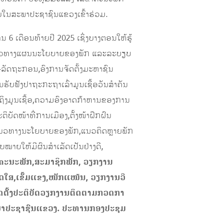
ນສະພາປະຊາຊົນແຂວງເຂົ້າຮ່ວມ.
 ເດືອນທ້າຍປີ 2025 ເຊິ່ງບາງຕອນໃຫ້ຮູ້
າຍແນວທາງແຜນນະໂຍບາຍຂອງພັກ ແລະລະບຽບ
-ລັດຖະກອນ,ອົງການຈັດຕັ້ງມະຫາຊົນ
ບຟັງປາຖະກະຖາເລົ່າມູນເຊື້ອວັນສໍາຄັນ
ເຖິງມູນເຊື້ອ,ຄວາມອົງອາດກ້າຫານຂອງການ
ຕິບັດໜ້າທີ່ການເມືອງ,ຕັ້ງໜ້າຝຶກຝົນ
ໍ່ແນວທາງນະໂຍບາຍຂອງພັກ,ແນວຄິດຫຼາຍພັກ
ອບໝາຍໃຫ້ມີຜົນສຳເລັດເປັນຢ່າງດີ,
​ຄະນະພັກ,ສະ​ມາ​ຊິກ​ພັກ,
ວຽກງານ
ດໃສ,ເຂັ້ມແຂງ,ໜັກແໜ້ນ, ວຽກງານວີ
ຈັດຕັ້ງປະຕິບັດວຽກງານຕິດຕາມກວດກາ
ສະພາປະຊາຊົນແຂວງ. ປະທານກອງປະຊຸມ