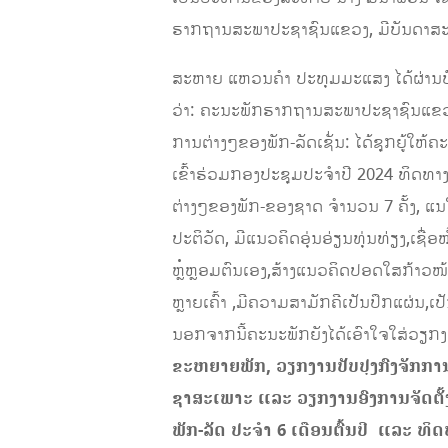
ຮາກຖານສະພາປະຊາຊົນແຂວງ, ມີບັນດາສະ
ສະຫາຍ ແຫວນຄໍາ ປະທຸມມະແສງ ໄດ້ຜ່ານບົດ
ວ່າ: ຄະນະພັກຮາກຖານສະພາປະຊາຊົນແຂວງ
ການຕ່າງໆຂອງພັກ-ລັດເຊັ່ນ: ໄດ້ຊຸກຍູ້ໃ
ເຂົ້າຮ່ວມກອງປະຊຸມປະຈຳປີ 2024 ທິດທາ
ຕ່າງໆຂອງພັກ-ຂອງຊາດ ຈໍານວນ 7 ຄັ້ງ, ແ
ປະຕິວັດ, ມີແນວຄິດອຸ່ນອ່ຽນທຸ່ນທ່ຽງ,ເຊື່
ຫຼໍ່ຫຼອມຕົນເອງ,ສ້າງແນວຄິດປອດໃສກ້າວ
ຫຼາຍເຄົ້າ ,ມີຄວາມສາມັກຄີເປັນປຶກແຜ່ນ,ເ
ນອກຈາກນີ້ຄະນະພັກຍັງໄດ້ເອົາໃຈໃສ່ວຽກງາ
ຂະຫຍາຍພັກ
,
ວຽກງານປັບປຸງກົງຈັກກ
ຊາສະເພາະ ແລະ ວຽກງານອົງການຈັດຕັ້ງ
ພັກ-ລັດ ປະຈໍາ 6 ເດືອນຕົ້ນປີ ແລ