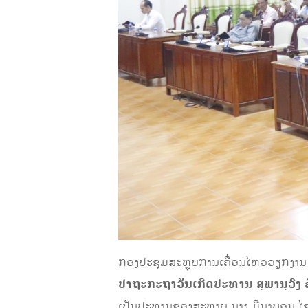
ກອງປະຊຸມສະຫຼຸບການເຄື່ອນໄຫວວຽກງານ
ປາຖະກະຖາວັນເກີດປະທານ ສຸພານຸວົງ ຄ
ເປັນປະທານຂອງສະຫາຍ ນາງ ມີນາພອນ ໄ