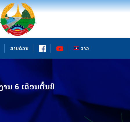
ສາຍດ່ວນ
ລາວ
 6 ເດືອນຕົ້ນປີ