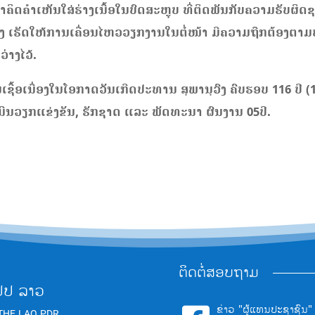
ຄໍາຄິດຄໍາເຫັນໃສ່ຮ່າງເນື້ອໃນບົດສະຫຼຸບ ທີ່ຕິດພັນກັບຄວາມຮັບ
ົງຄ້າງ ເຮັດໃຫ້ການເຄື່ອນໄຫວວຽກງານໃນຕໍ່ໜ້າ ມີຄວາມຖືກຕ້ອງ
່າງໄວ້.
ນເຊື້ອເນື່ອງໃນໂອກາດວັນເກີດປະທານ ສຸພານຸວົງ ຄົບຮອບ 116 ປີ 
ີນວຽກແຂ່ງຂັນ, ຮັກຊາດ ແລະ ພັດທະນາ ຜົນງານ 05ປີ.
ຕິດຕໍ່ສອບຖາມ
ປປ ລາວ
ຂ່າວ "ຜູ້ແທນປະຊາຊົນ"
THE LAO PDR