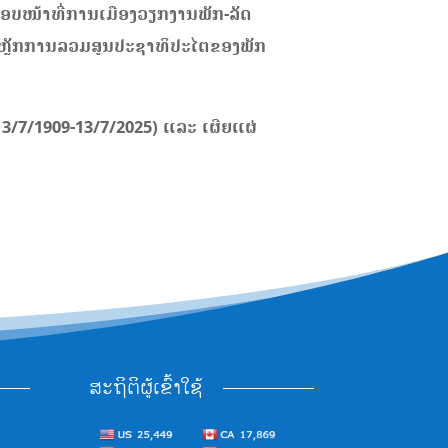
ຜິດຊອບໜ້າທີ່ການເມືອງວຽກງານພັກ-ລັດ
ຕາມຫຼັກການລວມສູນປະຊາທິປະໄຕຂອງພັກ
(13/7/1909-13/7/2025) ແລະ ເຜີຍແຜ່
ສະຖິຕິຜູ້ເຂົ້າໃຊ້