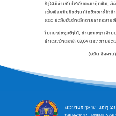
ຍັງໄດ້ມີຄໍາເຫັນໃຫ້ບັນສະມາຊິກພັກ, ມີ
ເພື່ອພ້ອມກັນປັບປຸງແກ້ໄຂບັນຫາຂໍ້ຄ
ແລະ ປະສົບຜົນສໍາເລັດຕາມຄາດໝາຍທີ່ວ
ໃນກອງປະຊຸມຍັງໄດ້,​ ປາຖະກະຖາເລົ່າມູ
ຄໍາແນະນໍາເລກທີ 03,04 ແລະ ການປະເມ
(ວິນັດ ສີສຸລາດ)
ສະພາແຫ່ງຊາດ ແຫ່ງ ສ
THE NATIONAL ASSEMBLY OF 