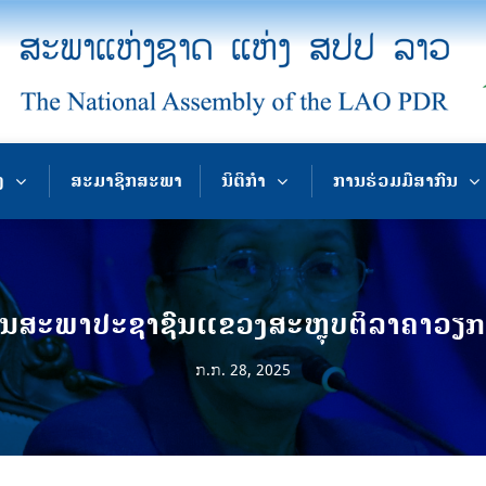
ງ
ສະມາຊິກສະພາ
ນິຕິກຳ
ການຮ່ວມມືສາກົນ
ສະພາປະຊາຊົນແຂວງສະຫຼຸບຕິລາຄາວຽກງານ
ກ.ກ. 28, 2025