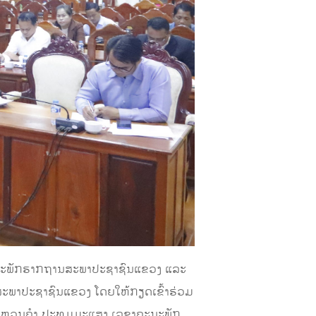
ຄະນະພັກຮາກຖານສະພາປະຊາຊົນແຂວງ ແລະ
ຸມສະພາປະຊາຊົນແຂວງ ໂດຍໃຫ້ກຽດເຂົ້າຮ່ວມ
ແຫວນຄໍາ ປະທຸມມະແສງ ເລຂາຄະນະພັກ