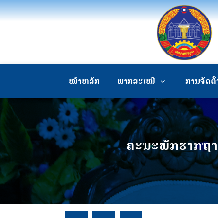
ໜ້າຫລັກ
ພາກສະເໜີ
ການຈັດຕັ້
ຄະນະພັກຮາກຖານ