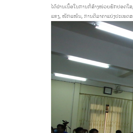
ໄດ້ຜ່ານເນື້ອໃນການກໍ່ສ້າງໜ່ວຍພັກປອດໃສ
ແຂງ, ໜັກແໜ້ນ, ການຕີລາຄາແບ່ງປະເພດສ