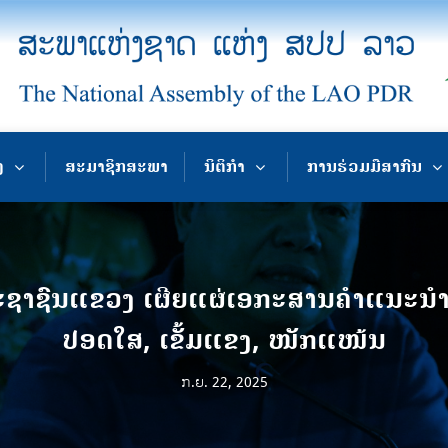
ງ
ສະມາຊິກສະພາ
ນິຕິກຳ
ການຮ່ວມມືສາກົນ
ຊົນແຂວງ ເຜີຍແຜ່ເອກະສານຄໍາແນະນໍາກ່
ປອດໃສ, ເຂັ້ມແຂງ, ໜັກແໜ້ນ
ກ.ຍ. 22, 2025