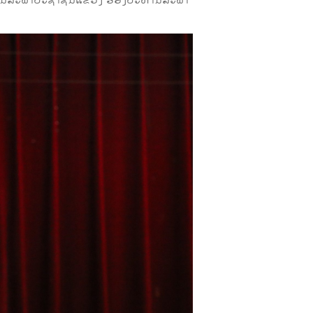
ຖານສະພາປະຊາຊົນແຂວງ ຮອງປະທານສະພາ