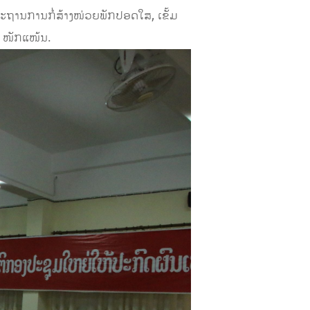
ຕະຖານການກໍ່ສ້າງໜ່ວຍພັກປອດໃສ, ເຂັ້ມ
 ໜັກແໜ້ນ.