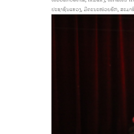
ໜ່ວຍພັກປອດໃສ, ເຂັ້ມແຂງ, ໜັກແໜ້ນ
ປະຊາຊົນແຂວງ, ມີຄະນະໜ່ວຍພັກ, ສະມາຊິ