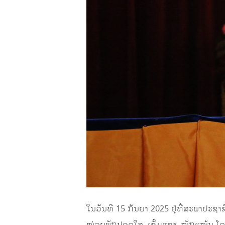
ໃນວັນທີ 15 ກັນຍາ 2025 ຢູ່ທີ່ສະພາປະ