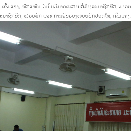
, ເຂັ້ມແຂງ, ໜັກແໜ້ນ ໃນນັ້ນມີມາດຕະການກໍ່ສ້າງສະມາຊິກພັກ, ມາດ
ະມາຊິກພັກ, ໜ່ວຍພັກ ແລະ ການຮັບຮອງໜ່ວຍພັກປອດໃສ, ເຂັ້ມແຂງ,