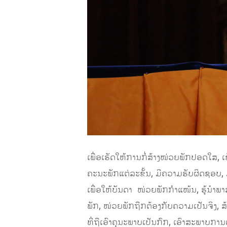
ເພື່ອເຮັດໃຫ້ການກໍ່ສ້າງໜ່ວຍພັກປອດໃສ, ເ
ຄະນະພັກແຕ່ລະຂັ້ນ, ມີຄວາມຮັບຜິດຊອບ, 
ເພື່ອໃຫ້ບັນດາ ໜ່ວຍພັກກໍາແໜ້ນ, ຮູ້ນໍ
ພັກ, ໜ່ວຍພັກຖືກຕ້ອງກັບຄວາມເປັນຈິງ, 
ທີ່ຖືເອົາຄຸນະພາບເປັນກົກ, ເອົາສະພາບກາ