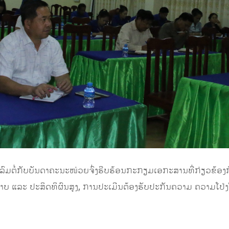
ລົມຕໍ່ກັບບັນດາຄະນະໜ່ວຍຈົ່ງຮີບຮ້ອນກະກຽມເອກະສານທີ່ກ່ຽວຂ້ອງກ
ພາບ ແລະ ປະສິດທິຜົນສູງ, ການປະເມີນຕ້ອງຮັບປະກັນຄວາມ ຄວາມໂປ