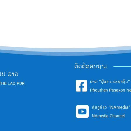
ຕິດຕໍ່ສອບຖາມ
ປປ ລາວ
ຂ່າວ "ຜູ້ແທນປະຊາຊົນ"

THE LAO PDR
Phouthen Pasaxon N
ຊ່ອງຂ່າວ "NAmedia"

NAmedia Channel