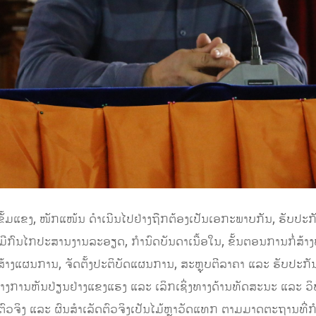
ຂັ້ມແຂງ, ໜັກແໜ້ນ ດໍາເນີນໄປຢ່າງຖືກຕ້ອງເປັນເອກະພາບກັນ, ຮັບປະກັນ
ມີກົນໄກປະສານງານລະອຽດ,​ ກໍານົດບັນດາເນື້ອໃນ, ຂັ້ນຕອນການກໍ່ສ້
າພາສ້າງແຜນການ, ຈັດຕັ້ງປະຕິບັດແຜນການ, ສະຫຼຸບຕີລາຄາ ແລະ ຮັບ
ສ້າງການຫັນປ່ຽນຢ່າງແຂງແຮງ ແລະ ເລິກເຊິ່ງທາງດ້ານທັດສະນະ ແລະ ວິ
ນຕົວຈິງ ແລະ ຜົນສໍາເລັດຕົວຈິງເປັນໄມ້ຫຼາວັດແທກ ຕາມມາດຕະຖານທີ່