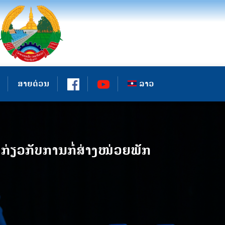
ສາຍດ່ວນ
ລາວ
ຽວກັບການກໍ່ສ່າງໜ່ວຍພັກ