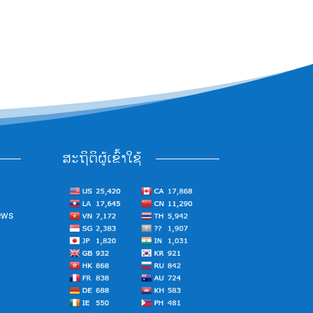
ສະຖິຕິຜູ້ເຂົ້າໃຊ້
ews