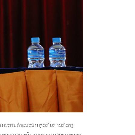
ກະສານຄໍາແນະນໍາກ່ຽວກັບການກໍ່ສ່າງ