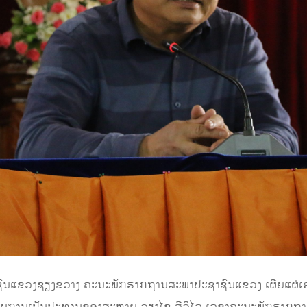
ຊາຊົນແຂວງຊຽງຂວາງ ຄະນະພັກຮາກຖານສະພາປະຊາຊົນແຂວງ ເຜີຍແຜ່ເອ