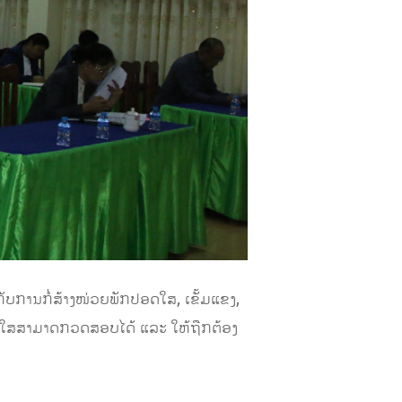
ັບການກໍ່ສ້າງໜ່ວຍພັກປອດໃສ, ເຂັ້ມແຂງ,
່ງໃສສາມາດກວດສອບໄດ້ ແລະ ໃຫ້ຖືກຕ້ອງ