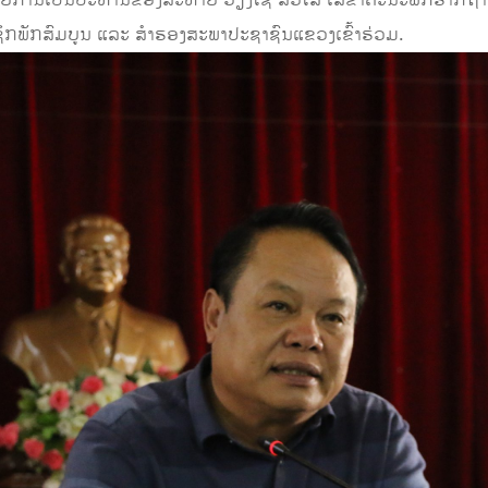
 ໂດຍການເປັນປະທານຂອງສະຫາຍ ວຽງໄຊ ສີວິໄລ ເລຂາຄະນະພັກຮາກ
ກພັກສົມບູນ ແລະ ສໍາຮອງສະພາປະຊາຊົນແຂວງເຂົ້າຮ່ວມ.