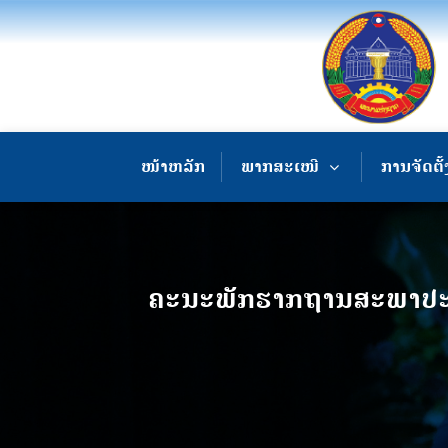
ໜ້າຫລັກ
ພາກສະເໜີ
ການຈັດຕັ້
ຄະນະພັກຮາກຖານສະພາປະຊາ