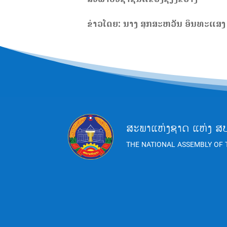
ຂ່າວໂດຍ: ນາງ ສຸກສະຫວັນ ອິນທະແສງ
ສະພາແຫ່ງຊາດ ແຫ່ງ ສ
THE NATIONAL ASSEMBLY OF 