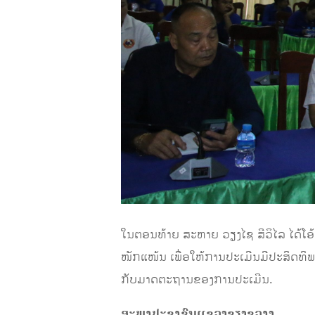
ໃນຕອນທ້າຍ ສະຫາຍ ວຽງໄຊ ສີວິໄລ ໄດ້ໂອ້
ໜັກແໜ້ນ ເພື່ອໃຫ້ການປະເມີນມີປະສິດທິ
ກັບມາດຕະຖານຂອງການປະເມີນ.
ສະພາປະຊາຊົນແຂວງຊຽງຂວາງ