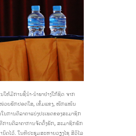
ໃຫ້ມີການຊີ້ນໍາ-ນໍາພາຢ່າງໃກ້ຊິດ ຈາກ
າງໜ່ວຍພັກປອດໃສ, ເຂັ້ມແຂງ, ໜັກແໜ້ນ
ປະກັນໃນການຕີລາຄາແບ່ງປະເພດຂອງສະມາຊິກ
ທີການຕີລາຄາການຈັດຕັ້ງພັກ, ສະມາຊິກພັກ
ກໍານົດໄວ້. ໃນທີປະຊຸມສະຫາຍວຽງໄຊ ສີວິໄລ