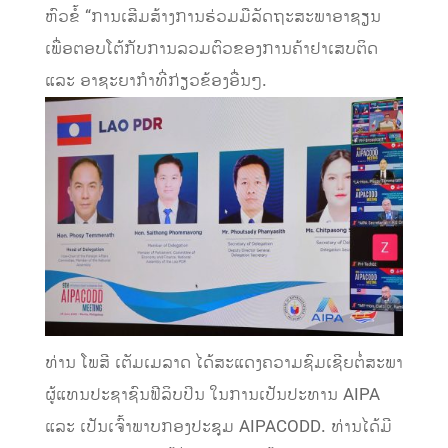
ຫົວຂໍ້ “ການເສີມສ້າງການຮ່ວມມືລັດຖະສະພາອາຊຽນ
ເພື່ອຕອບໂຕ້ກັບການລວມຕົວຂອງການຄ້າຢາເສບຕິດ
ແລະ ອາຊະຍາກໍາທີ່ກ່ຽວຂ້ອງອື່ນໆ.
ທ່ານ ໂພສີ ເຕັມເມລາດ ໄດ້ສະແດງຄວາມຊົມເຊີຍຕໍ່ສະພາ
ຜູ້ແທນປະຊາຊົນຟີລິບປິນ ໃນການເປັນປະທານ AIPA
ແລະ ເປັນເຈົ້າພາບກອງປະຊຸມ AIPACODD. ທ່ານໄດ້ມີ