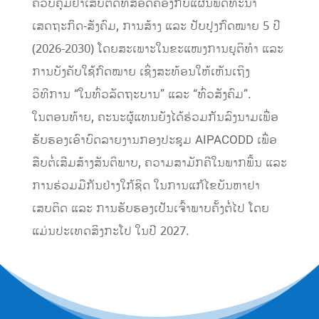
ຄວບຄຸມຢາເສບຕິດທີ່ສອດຄ່ອງກັບແຜນພັດທະນາ
ເສດຖະກິດ-ສັງຄົມ, ການສ້າງ ແລະ ປັບປຸງກົດໝາຍ 5 ປີ
(2026-2030) ໂດຍສະເພາະໃນຂະແໜງການຍຸຕິທໍາ ແລະ
ການບັງຄັບໃຊ້ກົດໝາຍ ເຊິ່ງສະທ້ອນໃຫ້ເຫັນເຖິງ
ວິທີການ “ໃນທົ່ວລັດຖະບານ” ແລະ “ທົ່ວສັງຄົມ”.
ໃນຕອນທ້າຍ, ຄະນະຜູ້ແທນຍັງໄດ້ຮ່ວມກັນລົງນາມເພື່ອ
ຮັບຮອງເອົາບົດລາຍງານກອງປະຊຸມ AIPACODD ເພື່ອ
ສືບຕໍ່ເສີມສ້າງສັນຕິພາບ, ຄວາມສາມັກຄີໃນພາກພື້ນ ແລະ
ການຮ່ວມມືກັນຢ່າງໃກ້ຊິດ ໃນການແກ້ໄຂບັນຫາຢາ
ເສບຕິດ ແລະ ການຮັບຮອງເປັນເຈົ້າພາບຄັ້ງຕໍ່ໄປ ໂດຍ
ແມ່ນປະເທດສິງກະໂປ ໃນປີ 2027.