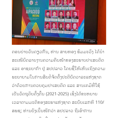
ຕອນບ່າຍວັນດຽວກັນ, ທ່ານ ສາຍທອງ ພົມມະວົງ ໄດ້ນໍາ
ສະເໜີບົດລາຍງານຄວາມຄືບໜ້າຂອງສະພາບຢາເສບຕິດ
ແລະ ອາຊະຍາກໍາ ຢູ່ ສປປລາວ ໂດຍຊີ້ໃຫ້ເຫັນເຖິງຄວາມ
ພະຍາຍາມໃນການສືບຕໍ່ຈັດຕັ້ງປະຕິບັດວາລະແຫ່ງຊາດ
ວ່າດ້ວຍການຄວບຄຸມຢາເສບຕິດ ແລະ ສານເຄມີທີ່ໃຊ້
ເປັນວັດຖຸດິບຕັ້ງຕົ້ນ (2021-2025) ເຊິ່ງໄດ້ຂະຫຍາຍ
ເວລາຕາມມະຕິຂອງສະພາແຫ່ງຊາດ ສະບັບເລກທີ 110/
ສພຊ; ທ່ານຍັງເນັ້ນໜັກວ່າ ສປປລາວ ຖືເອົາການ