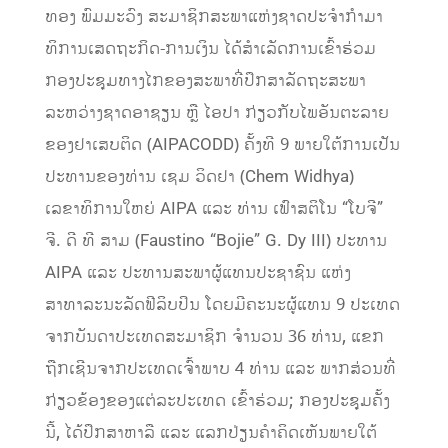
ທອງ ພົມມະວົງ ສະມາຊິກສະພາແຫ່ງຊາດປະຈໍາກໍາມາ
ທິການເສດຖະກິດ-ການເງິນ ໄດ້ສໍາເລັດການເຂົ້າຮ່ວມ
ກອງປະຊຸມທາງໄກຂອງສະພາທີ່ປຶກສາລັດຖະສະພາ
ລະຫວ່າງຊາດອາຊຽນ ຫຼື ໄອປາ ກ່ຽວກັບໄພອັນຕະລາຍ
ຂອງຢາເສບຕິດ (AIPACODD) ຄັ້ງທີ 9 ພາຍໃຕ້ການເປັນ
ປະທານຂອງທ່ານ ເຊມ ວິດຢາ (Chem Widhya)
ເລຂາທິການໃຫຍ່ AIPA ແລະ ທ່ານ ເຟົາສຕິໂນ “ໂບຈີ”
ຈີ. ດີ ທີ ສາມ (Faustino “Bojie” G. Dy III) ປະທານ
AIPA ແລະ ປະທານສະພາຜູ້ແທນປະຊາຊົນ ແຫ່ງ
ສາທາລະນະລັດຟີລິບປິນ ໂດຍມີຄະນະຜູ້ແທນ 9 ປະເທດ
ຈາກບັນດາປະເທດສະມາຊິກ ຈຳນວນ 36 ທ່ານ, ແຂກ
ຖືກເຊີນຈາກປະເທດເຈົ້າພາບ 4 ທ່ານ ແລະ ພາກສ່ວນທີ່
ກ່ຽວຂ້ອງຂອງແຕ່ລະປະເທດ ເຂົ້າຮ່ວມ; ກອງປະຊຸມຄັ້ງ
ນີ້, ໄດ້ປຶກສາຫາລື ແລະ ແລກປ່ຽນຄໍາຄິດເຫັນພາຍໃຕ້