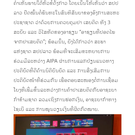
ຄໍາເຫັນພາຍໃຕ້ຫົວຂໍ້ດັ່ງກ່າວ ໂດຍເນັ້ນໃຫ້ເຫັນວ່າ ສປປ
ລາວ ຢຶດໝັ້ນຕໍ່ພັນທະໃນສົນທິສັນຍາຂອງອົງການສະຫະ
ປະຊາຊາດ ວ່າດ້ວຍການຄວບຄຸມຢາ ເສບຕິດ ທັງ 3
ສະບັບ ແລະ ວິໄສທັດຂອງອາຊຽນ “ອາຊຽນທີ່ປອດໄພ
ຈາກຢາເສບຕິດ”; ພ້ອມນັ້ນ, ຍັງໄດ້ກ່າວວ່າ ສະພາ
ແຫ່ງຊາດ ສປປລາວ ພ້ອມທີ່ຈະເສີມຂະຫຍາຍການ
ຮ່ວມມືລະຫວ່າງ AIPA ຜ່ານການແລກປ່ຽນແນວທາງ
ປະຕິບັດທີ່ດີດ້ານນິຕິບັນຍັດ ແລະ ການສົ່ງເສີມການ
ປະຕິບັດໜ້າທີ່ຮ່ວມກັນ ເພື່ອຕອບສະໜອງຕໍ່ການເຊື່ອມ
ໂຍງທີ່ເພີ່ມຂຶ້ນລະຫວ່າງການຄ້າຢາເສບຕິດກັບອາຊະຍາ
ກໍາຂ້າມຊາດ ລວມເຖິງການຟອກເງິນ, ອາຊະຍາກໍາທາງ
ໄຊເບີ ແລະ ການໝູນວຽນເງິນທີ່ຜິດກົດໝາຍ.