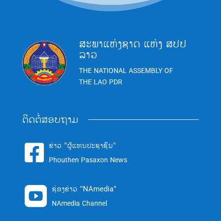
ສະພາແຫ່ງຊາດ ແຫ່ງ ສປປ
ລາວ
THE NATIONAL ASSEMBLY OF
THE LAO PDR
ຕິດຕໍ່ສອບຖາມ
ຂ່າວ "ຜູ້ແທນປະຊາຊົນ"

Phouthen Pasaxon News
ຊ່ອງຂ່າວ "NAmedia"

NAmedia Channel