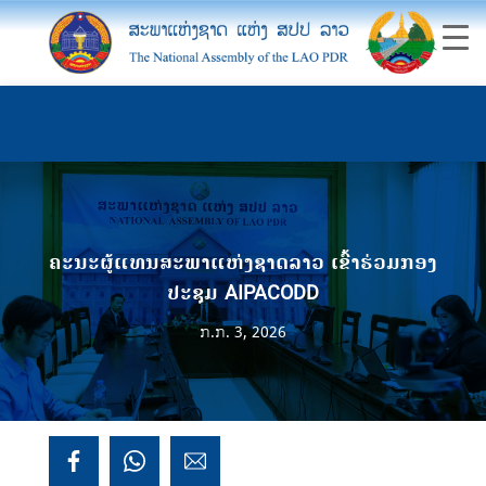
ຄະນະຜູ້ແທນສະພາແຫ່ງຊາດລາວ ເຂົ້າຮ່ວມກອງ
ປະຊຸມ AIPACODD
ກ.ກ. 3, 2026