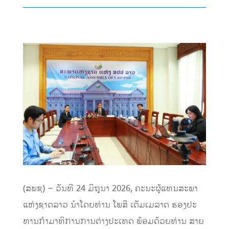
(ສພຊ) – ວັນທີ 24 ມິຖຸນາ 2026, ຄະນະຜູ້ແທນສະພາ
ແຫ່ງຊາດລາວ ນໍາໂດຍທ່ານ ໂພສີ ເຕັມເມລາດ ຮອງປະ
ທານກໍາມາທິການການຕ່າງປະເທດ ພ້ອມດ້ວຍທ່ານ ສາຍ