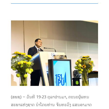
(ສພຊ) – ວັນທີ 19-23 ຕຸລາຜ່ານມາ, ຄະນະຜູ້ແທນ
ສະພາແຫ່ງຊາດ ນຳໂດຍທ່ານ ຈັນທະວົງ ແສນອາມາດ