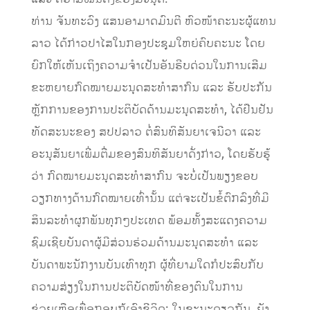
ທ່ານ ຈັນທະວົງ ແສນອາມາດມົນຕີ ຫົວໜ້າຄະນະຜູ້ແທນ
ລາວ ໄດ້ກ່າວປາໄສໃນກອງປະຊຸມໃຫຍ່ຄົບຄະນະ ໂດຍ
ຍົກໃຫ້ເຫັນເຖິງຄວາມ​ຈຳ​ເປັນ​ອັນ​ຮີບ​ດ່ວນໃນການເສີມ
ຂະຫຍາຍກົດໝາຍມະນຸດສະທໍາສາກົນ ແລະ ຮັບປະກັນ
ຫຼັກການຂອງການປະຕິບັດດ້ານມະນຸດສະທໍາ, ໄດ້ຢືນຢັນ
ທັດສະນະຂອງ ສປປລາວ ຕໍ່ສົນທິສັນຍາເຈນີວາ ແລະ
ອະນຸສັນຍາເພີ່ມຕື່ມຂອງສົນທິສັນຍາດັ່ງກ່າວ, ໂດຍຮັບຮູ້
ວ່າ ກົດໝາຍມະນຸດສະທຳສາກົນ ຈະບໍ່ເປັນພຽງຂອບ
ວຽກທາງດ້ານກົດໝາຍເທົ່ານັ້ນ ແຕ່ຈະເປັນຂໍ້ຕົກລົງທີ່ມີ
ສິນລະທຳຜູກພັນທຸກໆປະເທດ ພ້ອມທັ້ງສະແດງຄວາມ
ຊົມເຊີຍບັນດາຜູ້ມີສ່ວນຮ່ວມດ້ານມະນຸດສະທຳ ແລະ
ບັນດາພະນັກງານບັນເທົາທຸກ ຜູ້ທີ່ຍາມໃດກໍປະສົບກັບ
ຄວາມສ່ຽງໃນການປະຕິບັດໜ້າທີ່ຂອງຕົນໃນການ
ຊ່ວຍເຫຼືອເພື່ອກອບກູ້ເອົາຊີວິດ; ໃນຂະນະດຽວກັນ, ຍັງ