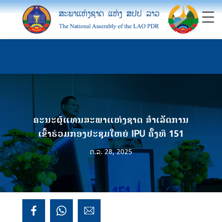
ຄະນະຜູ້ແທນສະພາແຫ່ງຊາດ ສຳເລັດການ
ເຂົ້າຮ່ວມກອງປະຊຸມໃຫຍ່ IPU ຄັ້ງທີ 151
ຕ.ລ. 28, 2025