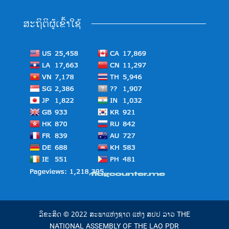
ສະຖິຕິຜູ້ເຂົ້າໃຊ້
ລິຂະສິດ © 2022 ສະພາແຫ່ງຊາດ ແຫ່ງ ສປປ ລາວ THE
NATIONAL ASSEMBLY OF THE LAO PDR