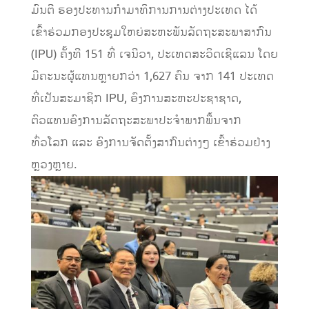
ມົນຕີ ຮອງປະທານກຳມາທິການການຕ່າງປະເທດ ໄດ້
ເຂົ້າຮ່ວມກອງປະຊຸມໃຫຍ່ສະຫະພັນລັດຖະສະພາສາກົນ
(IPU) ຄັ້ງທີ 151 ທີ່ ເຈນີວາ, ປະເທດສະວິດເຊີແລນ ໂດຍ
ມີຄະນະຜູ້ແທນຫຼາຍກວ່າ 1,627 ຄົນ ຈາກ 141 ປະເທດ
ທີ່ເປັນສະມາຊິກ IPU, ອົງການສະຫະປະຊາຊາດ,
ຕົວແທນອົງການລັດຖະສະພາປະຈຳພາກພື້ນຈາກ
ທົ່ວໂລກ ແລະ ອົງການຈັດຕັ້ງສາກົນຕ່າງໆ ເຂົ້າຮ່ວມຢ່າງ
ຫຼວງຫຼາຍ.