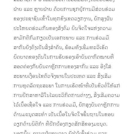
ຝ່າຍ ແລະ ຫຼາຍຝ່າຍ ດ້ວຍການຊຸກຍູ້ການມີສ່ວນຮ່ວມ
ຂອງປະຊາຊົນເຂົ້າໃນທຸກຂົງເຂດວຽກງານ, ຍົກສູງຜົນ
ປະໂຫຍດຮ່ວມກັນຂອງສັງຄົມ ບົນຈິດໃຈແຫ່ງຄວາມ
ສາມັກຄີກົມກຽວເປັນເອກະພາບ ແລະ ການຮ່ວມມື
ສາກົນຍັງຄົງເປັນສິ່ງສຳຄັນ, ພ້ອມທັງເພີ່ມທະວີເຮັດ
ບົດບາດຂອງຕົນໃນການຮັບຮອງເອົາບັນດາກົດໝາຍທີ່
ສອດຄ່ອງກັບບັນດາຫຼັກການຂອງສາກົນ ແລະ ອີງໃສ່
ສະພາບເງື່ອນໄຂຕົວຈິງພາຍໃນປະເທດ ແລະ ສົ່ງເສີມ
ການທູດລັດຖະສະພາ ໃນການເຮັດໜ້າທີ່ເປັນຂົວຕໍ່ໃຫ້ແກ່
ການປຶກສາຫາລືໃນໄລຍະວິກິດການຕ່າງໆ, ສົ່ງເສີມຄວາມ
ໄວ້ເນື້ອເຊື່ອໃຈ ແລະ ການຮ່ວມມື, ຍົກສູງບັນດາຫຼັກການ
ດ້ານມະນຸດສະທຳ ເປັນເນື້ອໃນຈິດໃຈພື້ນຖານໃນຂອບ
ວຽກດ້ານນິຕິກຳ ທີ່ປົກປ້ອງກຽດສັກສີຂອງມະນຸດ.
ນອກນັ້ນ, ຄະນະຜູ້ແທນລາວ ຍັງໄດ້ເຂົ້າຮ່ວມ ແລະ