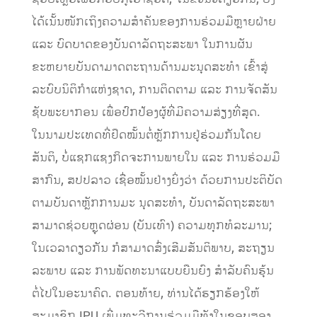
ໄດ້ເນັ້ນໜັກເຖິງຄວາມສຳຄັນຂອງການຮ່ວມມືຫຼາຍຝ່າຍ
ແລະ ບົດບາດຂອງບັນດາລັດຖະສະພາ ໃນການຜັນ
ຂະຫຍາຍບັນດາມາດຕະຖານດ້ານມະນຸດສະທຳ ເຂົ້າສູ່
ລະບົບນິຕິກຳແຫ່ງຊາດ, ການຕິດຕາມ ແລະ ການຈັດສັນ
ຊັບພະຍາກອນ ເພື່ອປົກປ້ອງຜູ້ທີ່ມີຄວາມສ່ຽງທີ່ສຸດ.
ໃນນາມປະເທດທີ່ຢຶດໝັ້ນຕໍ່ຫຼັກການຢູ່ຮ່ວມກັນໂດຍ
ສັນຕິ, ບໍ່ແຊກແຊງກິດຈະການພາຍໃນ ແລະ ການຮ່ວມມື
ສາກົນ, ສປປລາວ ເຊື່ອໝັ້ນຢ່າງຍິ່ງວ່າ ດ້ວຍການປະຕິບັດ
ຕາມບັນດາຫຼັກການມະ ນຸດສະທຳ, ບັນດາລັດຖະສະພາ
ສາມາດຊ່ວຍຫຼຸດຜ່ອນ (ບັນເທົາ) ຄວາມທຸກທໍລະມານ;
ໃນເວລາດຽວກັນ ກໍສາມາດສົ່ງເສີມສັນຕິພາບ, ສະຖຽນ
ລະພາບ ແລະ ການພັດທະນາແບບຍືນຍົງ ສຳລັບຄົນຮຸ້ນ
ຕໍ່ໄປໃນອະນາຄົດ. ຕອນທ້າຍ, ທ່ານໄດ້ຮຽກຮ້ອງໃຫ້
ສະມາຊິກ IPU ເພີ່ມທະວີການຮ່ວມມືທັງໃນຂອບສອງ