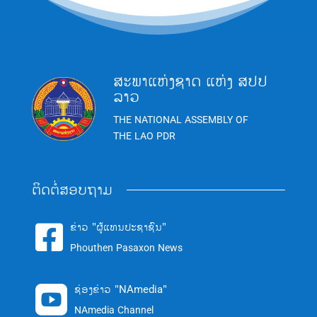
ສະພາແຫ່ງຊາດ ແຫ່ງ ສປປ
ລາວ
THE NATIONAL ASSEMBLY OF
THE LAO PDR
ຕິດຕໍ່ສອບຖາມ
ຂ່າວ "ຜູ້ແທນປະຊາຊົນ"

Phouthen Pasaxon News
ຊ່ອງຂ່າວ "NAmedia"

NAmedia Channel