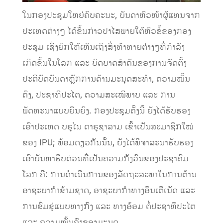
ໃນກອງປະຊຸມໃຫຍ່ຄົບຄະນະ, ບັນດາຫົວໜ້າຜູ້ແທນຈາກ
ປະເທດຕ່າງໆ ໄດ້ຂຶ້ນກ່າວປາໄສພາຍໃຕ້ຫົວຂໍ້ຂອງກອງ
ປະຊຸມ ເຊິ່ງຍົກໃຫ້ເຫັນເຖິງສິ່ງທ້າທາຍຕ່າງໆທີ່ກຳລັງ
ເກີດຂຶ້ນໃນໂລກ ແລະ ບົດບາດສຳຄັນຂອງການຈັດຕັ້ງ
ປະຕິບັດບັນດາຫຼັກການດ້ານມະນຸດສະທຳ, ຄວາມໝັ້ນ
ຄົງ, ປະຊາທິປະໄຕ, ຄວາມສະເໝີພາບ ແລະ ການ
ພັດທະນາແບບຍືນຍົງ. ກອງປະຊຸມຄັ້ງນີ້ ຍັງໄດ້ຮັບຮອງ
ເອົາປະເທດ ບຣູໄນ ດາຣູຊາລາມ ເຂົ້າເປັນສະມາຊິກໃໝ່
ຂອງ IPU; ພ້ອມດຽວກັນນັ້ນ, ຍັງໄດ້ພິຈາລະນາຮັບຮອງ
ເອົາບັນຫາຮີບດ່ວນທີ່ເປັນຄວາມກັງວົນຂອງປະຊາຄົມ
ໂລກ ຄື: ການດຳເນີນການຂອງລັດຖະສະພາ​ໃນການຕ້ານ​
ອາຊະຍາ​ກຳ​ຂ້າມ​ຊາດ, ອາຊະຍາ​ກຳ​ທາງ​ອິນ​ເຕີ​ເນັດ ​ແລະ
ການ​ຂົ່ມຂູ່​ແບບ​ທາງກົງ ແລະ ທາງອ້ອມ ​ຕໍ່​ປະຊາທິປະ​ໄຕ ​
ແລະ ຄວາມ​ໝັ້ນຄົງ​ຂອງ​ມະນຸດ.