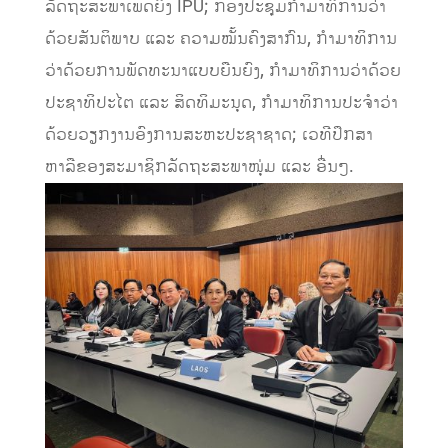
ລັດຖະສະພາເພດຍິງ IPU; ກອງປະຊຸມກໍາມາທິການວ່າ
ດ້ວຍສັນຕິພາບ ແລະ ຄວາມໝັ້ນຄົງສາກົນ, ກຳມາທິການ
ວ່າດ້ວຍການພັດທະນາແບບຍືນຍົງ, ກຳມາທິການວ່າດ້ວຍ
ປະຊາທິປະໄຕ ແລະ ສິດທິມະນຸດ, ກຳມາທິການປະຈຳວ່າ
ດ້ວຍວຽກງານອົງການສະຫະປະຊາຊາດ; ເວທີປຶກສາ
ຫາລືຂອງສະມາຊິກລັດຖະສະພາໜຸ່ມ ແລະ ອື່ນໆ.