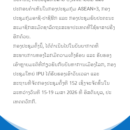
ປະກອບຄຳເຫັນໃນກອງປະຊຸມກຸ່ມ ASEAN+3, ກອງ
ປະຊຸມກຸ່ມອາຊີ-ປາຊີຟິກ ແລະ ກອງປະຊຸມພົບປະຄະນະ
ສະມາຊິກສະມັດຊາລັດຖະສະພາປະເທດທີ່ໃຊ້ພາສາຝຣັ່ງ
ອີກດ້ວຍ.
ກອງປະຊຸມຄັ້ງນີ້, ໄດ້ດໍາເນີນໄປໃນບັນຍາກາດທີ່
ສະພາບການຂອງໂລກມີຄວາມເຄັ່ງຮ້ອນ ແລະ ຮັບຮອງ
ເອົາຫຼາຍມະຕິທີ່ກ່ຽວພັນກັບບັນຫາການເມືອງໂລກ, ກອງ
ປະຊຸມໃຫຍ່ IPU ໄດ້ຮັບຮອງເອົາວັນເວລາ ແລະ
ສະຖານທີ່ຈັດກອງປະຊຸມຄັ້ງທີ 152 ເຊິ່ງຈະຈັດຂຶ້ນໃນ
ລະຫວ່າງວັນທີ 15-19 ເມສາ 2026 ທີ່ ອິສຕັນບູລ, ປະ
ເທດຕວັກກີ.