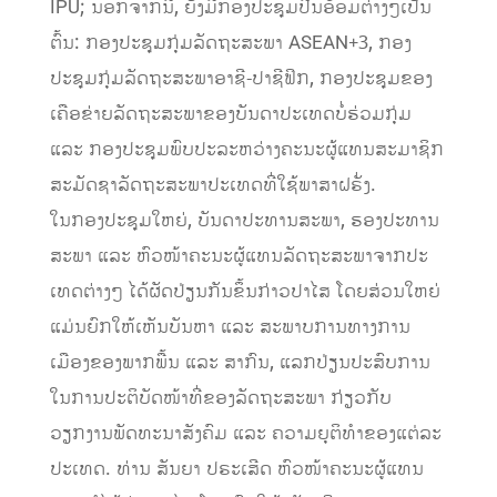
IPU; ນອກຈາກນີ້, ຍັງມີກອງປະຊຸມປີ່ນອ້ອມຕ່າງໆເປັນ
ຕົ້ນ: ກອງປະຊຸມກຸ່ມລັດຖະສະພາ ASEAN+3, ກອງ
ປະຊຸມກຸ່ມລັດຖະສະພາອາຊີ-ປາຊີຟິກ, ກອງປະຊຸມຂອງ
ເຄືອຂ່າຍລັດຖະສະພາຂອງບັນດາປະເທດບໍ່ຮ່ວມກຸ່ມ
ແລະ ກອງປະຊຸມພົບປະລະຫວ່າງຄະນະຜູ້ແທນສະມາຊິກ
ສະມັດຊາລັດຖະສະພາປະເທດທີ່ໃຊ້ພາສາຝຣັ່ງ.
ໃນກອງປະຊຸມໃຫຍ່, ບັນດາປະທານສະພາ, ຮອງປະທານ
ສະພາ ແລະ ຫົວໜ້າຄະນະຜູ້ແທນລັດຖະສະພາຈາກປະ
ເທດຕ່າງໆ ໄດ້ຜັດປ່ຽນກັນຂຶ້ນກ່າວປາໄສ ໂດຍສ່ວນໃຫຍ່
ແມ່ນຍົກໃຫ້ເຫັນບັນຫາ ແລະ ສະພາບການທາງການ
ເມືອງຂອງພາກພື້ນ ແລະ ສາກົນ, ແລກປ່ຽນປະສົບການ
ໃນການປະຕິບັດໜ້າທີ່ຂອງລັດຖະສະພາ ກ່ຽວກັບ
ວຽກງານພັດທະນາສັງຄົມ ແລະ ຄວາມຍຸຕິທຳຂອງແຕ່ລະ
ປະເທດ. ທ່ານ ສັນຍາ ປຣະເສີດ ຫົວໜ້າຄະນະຜູ້ແທນ