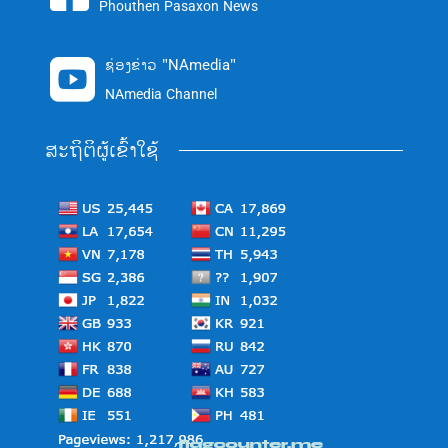
Phouthen Pasaxon News
ຊ່ອງຂ່າວ "NAmedia"

NAmedia Channel
ສະຖິຕິຜູ້ເຂົ້າໃຊ້