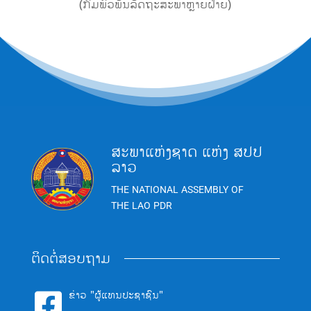
(ກົມພົວພັນລັດຖະສະພາຫຼາຍຝ່າຍ)
ສະພາແຫ່ງຊາດ ແຫ່ງ ສປປ
ລາວ
THE NATIONAL ASSEMBLY OF
THE LAO PDR
ຕິດຕໍ່ສອບຖາມ
ຂ່າວ "ຜູ້ແທນປະຊາຊົນ"
