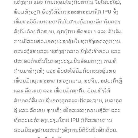
ແຫ່ງຊາດ ແລະ ການເຊື່ອມໂຍງກັບສາກົນ ໃນໄລຍະໃໝ່,
ພ້ອມທັງຮຽກ ຮ້ອງໃຫ້ລັດຖະສະພາສະມາຊິກ IPU ຈົ່ງ
ເພີ່ມທະວີບົດບາດຂອງຕົນໃນການຄຸ້ມຄອງລັດ-ຄຸ້ມຄອງ
ສັງຄົມດ້ວຍກົດໝາຍ, ຊຸກຍູ້ການພັດທະນາ ແລະ ສົ່ງເສີມ
ການມີສ່ວນຮ່ວມຂອງປະຊາຊົນໃນທຸກຂົງເຂດວຽກງານ.
ຄະນະຜູ້ແທນສະພາແຫ່ງຊາດລາວ ຍັງໄດ້ເຂົ້າຮ່ວມ ແລະ
ປະກອບຄຳເຫັນໃນກອງປະຊຸມປິ່ນອ້ອມຕ່າງໆ ຕາມທີ່
ກ່າວມາຂ້າງເທິງ ແລະ ພົບປະໂອ້ລົມກັບຄະນະຜູ້ແທນ
ເພື່ອນມິດຍຸດທະສາດ (ຫວຽດນາມ, ສປຈີນ, ສປປເກົາຫຼີ
ແລະ ລັດເຊຍ) ແລະ ເພື່ອນມິດສາກົນ ພ້ອມທັງໃຫ້
ສຳພາດຕໍ່ສື່ມວນຊົນຂອງອຸດສະເບກິດສະຖານ, ເບລາຣຸດ
ຊີ ແລະ ລັດເຊຍ ຫຼາຍຄັ້ງ ເພື່ອສະແດງຄວາມຮູ້ສຶກ ແລະ
ທັດສະນະຕໍ່ກອງປະຊຸມໃຫຍ່ IPU ກໍຄືສະພາບການ
ຮ່ວມມືສອງຝ່າຍລະຫວ່າງອົງການນິຕິບັນຍັດອີກດ້ວຍ.