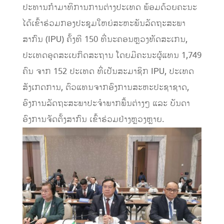
ປະທານກໍາມາທິການການຕ່າງປະເທດ ພ້ອມດ້ວຍຄະນະ
ໄດ້ເຂົ້າຮ່ວມກອງປະຊຸມໃຫຍ່ສະຫະພັນລັດຖະສະພາ
ສາກົນ (IPU) ຄັ້ງທີ 150 ທີ່ນະຄອນຫຼວງທັດສະເກນ,
ປະເທດອຸດສະເບກິດສະຖານ ໂດຍມີຄະນະຜູ້ແທນ 1,749
ຄົນ ຈາກ 152 ປະເທດ ທີ່ເປັນສະມາຊິກ IPU, ປະເທດ
ສັງເກດການ, ຕົວແທນຈາກອົງການສະຫະປະຊາຊາດ,
ອົງການລັດຖະສະພາປະຈຳພາກພື້ນຕ່າງໆ ແລະ ບັນດາ
ອົງການຈັດຕັ້ງສາກົນ ເຂົ້າຮ່ວມຢ່າງຫຼວງຫຼາຍ.