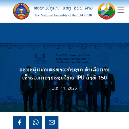
ຄະນະຜູ້ແທນສະພາແຫ່ງຊາດ ສຳເລັດການ
ເຂົ້າຮ່ວມກອງປະຊຸມໃຫຍ່ IPU ຄັ້ງທີ 150
ມ.ສ. 11, 2025