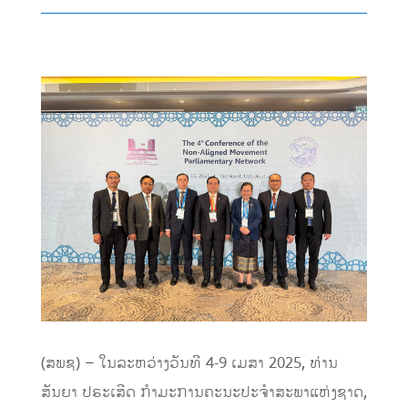
(ສພຊ) – ໃນລະຫວ່າງວັນທີ 4-9 ເມສາ 2025, ທ່ານ
ສັນຍາ ປຣະເສີດ ກໍາມະການຄະນະປະຈໍາສະພາແຫ່ງຊາດ,