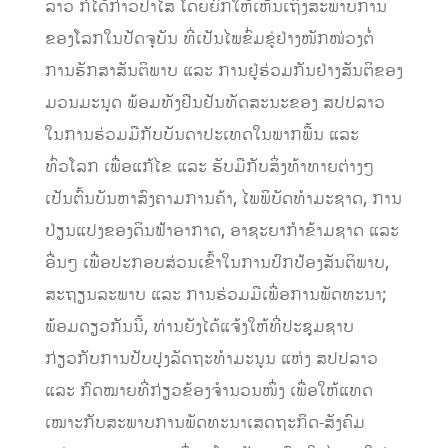
ລາວ ກໍໄດ້ກ່າວປາໄສ ໂດຍຍົກໃຫ້ເຫັນເຖິງສະພາບການ
ຂອງໂລກໃນປັດຈຸບັນ ທີ່ເປັນໄພຂົ່ມຂູ່ຢ່າງໜັກໜ່ວງຕໍ່
ການຮັກສາສັນຕິພາບ ແລະ ການຢູ່ຮ່ວມກັນຢ່າງສັນຕິຂອງ
ມວນມະນຸດ ພ້ອມທັງຢືນຢັນທັດສະນະຂອງ ສປປລາວ
ໃນການຮ່ວມມືກັບບັນດາປະເທດໃນພາກພື້ນ ແລະ
ທົ່ວໂລກ ເພື່ອແກ້ໄຂ ແລະ ຮັບມືກັບສິ່ງທ້າທາຍຕ່າງໆ
ເປັນຕົ້ນບັນຫາສົງຄາມການຄ້າ, ໄພພິບັດທຳມະຊາດ, ການ
ປ່ຽນແປງຂອງດິນຟ້າອາກາດ, ອາຊະຍາກຳຂ້າມຊາດ ແລະ
ອື່ນໆ ເພື່ອປະກອບສ່ວນເຂົ້າໃນການປົກປ້ອງສັນຕິພາບ,
ສະຖຽນລະພາບ ແລະ ການຮ່ວມມືເພື່ອການພັດທະນາ;
ພ້ອມດຽວກັນນີ້, ທ່ານຍັງໄດ້ແຈ້ງໃຫ້ທີ່ປະຊຸມຊາບ
ກ່ຽວກັບການປັບປຸງລັດຖະທຳມະນູນ ແຫ່ງ ສປປລາວ
ແລະ ກົດໝາຍທີ່ກ່ຽວຂ້ອງຈຳນວນໜຶ່ງ ເພື່ອໃຫ້ແທດ
ເໝາະກັບສະພາບການພັດທະນາເສດຖະກິດ-ສັງຄົມ