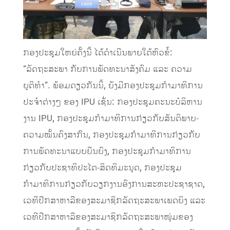
ກອງປະຊຸມໃຫຍ່ຄັ້ງນີ້ ໄດ້ດຳເນີນພາຍໃຕ້ຫົວຂໍ້:
“ລັດຖະສະພາ ກັບການພັດທະນາສັງຄົມ ແລະ ຄວາມ
ຍຸຕິທຳ”. ພ້ອມດຽວກັນນີ້, ຍັງມີກອງປະຊຸມກໍາມາທິການ
ປະຈຳຕ່າງໆ ຂອງ IPU ເຊັ່ນ: ກອງປະຊຸມຄະນະບໍລິຫານ
ງານ IPU, ກອງປະຊຸມກໍາມາທິການກ່ຽວກັບສັນຕິພາບ-
ຄວາມໝັ້ນຄົງສາກົນ, ກອງປະຊຸມກຳມາທິການກ່ຽວກັບ
ການພັດທະນາແບບຍືນຍົງ, ກອງປະຊຸມກຳມາທິການ
ກ່ຽວກັບປະຊາທິປະໄຕ-ສິດທິມະນຸດ, ກອງປະຊຸມ
ກຳມາທິການກ່ຽວກັບວຽກງານອົງການສະຫະປະຊາຊາດ,
ເວທີປຶກສາຫາລືຂອງສະມາຊິກລັດຖະສະພາເພດຍິງ ແລະ
ເວທີປຶກສາຫາລືຂອງສະມາຊິກລັດຖະສະພາໜຸ່ມຂອງ