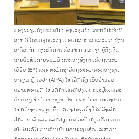
ກອງປະຊຸມດັ່ງກ່າວ ເປັນກອງປະຊຸມປຶກສາຫາລືປະຈໍາປີ
ຄັ້ງທີ 3 ໂດຍມີຈຸດປະສົງ ເພື່ອປຶກສາຫາລື ແລະແລກປ່ຽນ
ຄຳຄິດເຫັນ ກ່ຽວກັບການຮັດແໜ້ນ ແລະ ຊຸກຍູ້ສົ່ງເສີມ
ສາຍພົວພັນການຮ່ວມມື ລະຫວ່າງອົງການລັດຖະສະພາ
ເອີຣົບ (EP) ແລະ ສະມັດຊາລັດຖະສະພາລະຫວ່າງຊາດ
ອາຊຽນ ຫຼື ໄອປາ (AIPA) ໃຫ້ເລິກເຊິ່ງ ເພື່ອອໍານວຍ
ຄວາມສະດວກ ໃຫ້ແກ່ການແລກປ່ຽນ ຄະນະຜູ້ແທນລະ
ດັບຕ່າງໆ ທັງໃນຂອບຫຼາຍຝ່າຍ ແລະ ໃນຂອບສອງຝ່າຍ
ໃຫ້ກວ້າງຂວາງຫຼາຍຂຶ້ນ. ກອງປະຊຸມຄັ້ງນີ້ ໄດ້ລົງເລິກ
ປຶກສາຫາລື ແລະ ແລກປ່ຽນຄຳຄິດເຫັນກ່ຽວກັບຄວາມ
ເປັນໄປໄດ້ໃນການສ້າງເປັນກອງປະຊຸມຮ່ວມລະຫວ່າງ