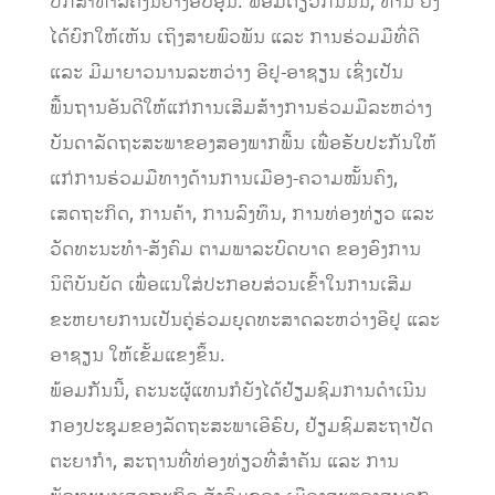
ປຶກສາຫາລືຄັ້ງນີ້ຢ່າງອົບອຸ່ນ. ພ້ອມດຽວກັນນັ້ນ, ທ່ານ ຍັງ
ໄດ້ຍົກໃຫ້ເຫັນ ເຖິງສາຍພົວພັນ ແລະ ການຮ່ວມມືທີ່ດີ
ແລະ ມີມາຍາວນານລະຫວ່າງ ອີຢູ-ອາຊຽນ ເຊິ່ງເປັນ
ພື້ນຖານອັນດີໃຫ້ແກ່ການເສີມສ້າງການຮ່ວມມືລະຫວ່າງ
ບັນດາລັດຖະສະພາຂອງສອງພາກພື້ນ ເພື່ອຮັບປະກັນໃຫ້
ແກ່ການຮ່ວມມືທາງດ້ານການເມືອງ-ຄວາມໝັ້ນຄົງ,
ເສດຖະກິດ, ການຄ້າ, ການລົງທຶນ, ການທ່ອງທ່ຽວ ແລະ
ວັດທະນະທຳ-ສັງຄົມ ຕາມພາລະບົດບາດ ຂອງອົງການ
ນິຕິບັນຍັດ ເພື່ອແນໃສ່ປະກອບສ່ວນເຂົ້າໃນການເສີມ
ຂະຫຍາຍການເປັນຄູ່ຮ່ວມຍຸດທະສາດລະຫວ່າງອີຢູ ແລະ
ອາຊຽນ ໃຫ້ເຂັ້ມແຂງຂຶ້ນ.
ພ້ອມກັນນີ້, ຄະນະຜູ້ແທນກໍຍັງໄດ້ຢ້ຽມຊົມການດຳເນີນ
ກອງປະຊຸມຂອງລັດຖະສະພາເອີຣົບ, ຢ້ຽມຊົມສະຖາປັດ
ຕະຍາກໍາ, ສະຖານທີ່ທ່ອງທ່ຽວທີ່ສຳຄັນ ແລະ ການ