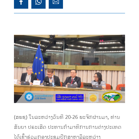
(ສພຊ) ໃນລະຫວ່າງວັນທີ 20-26 ພະຈິກຜ່ານມາ, ທ່ານ
ສັນຍາ ປຣະເສີດ ປະທານກໍາມາທິການການຕ່າງປະເທດ
ໄດ້ເຂົ້າຮ່ວມກອງປະຊຸມປຶກສາຫາລືລະຫວ່າງ