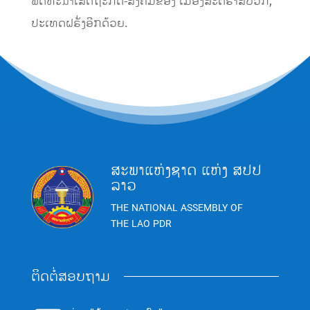
ພັດທະນາເສດຖະກິດ-ສັງຄົມຂອງ ເມືອງສະຕຣາສບວກ,
ປະເທດຝຣັ່ງອີກດ້ວຍ.
ສະພາແຫ່ງຊາດ ແຫ່ງ ສປປ
ລາວ
THE NATIONAL ASSEMBLY OF
THE LAO PDR
ຕິດຕໍ່ສອບຖາມ