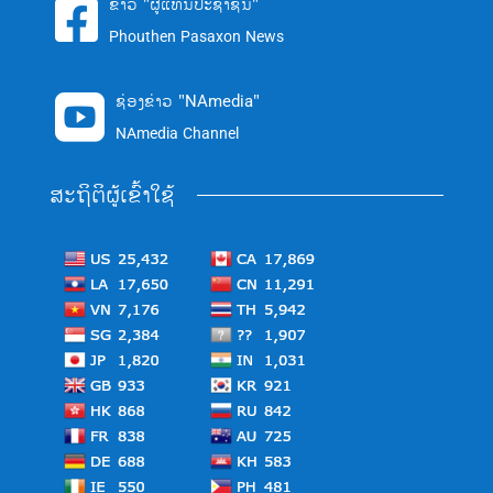
ຂ່າວ "ຜູ້ແທນປະຊາຊົນ"

Phouthen Pasaxon News
ຊ່ອງຂ່າວ "NAmedia"

NAmedia Channel
ສະຖິຕິຜູ້ເຂົ້າໃຊ້