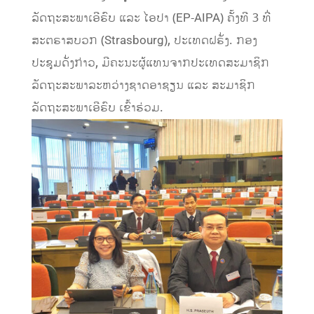
ລັດຖະສະພາເອີຣົບ ແລະ ໄອປາ (EP-AIPA) ຄັ້ງທີ 3 ທີ່
ສະຕຣາສບວກ (Strasbourg), ປະເທດຝຣັ່ງ. ກອງ
ປະຊຸມດັ່ງກ່າວ, ມີຄະນະຜູ້ແທນຈາກປະເທດສະມາຊິກ
ລັດຖະສະພາລະຫວ່າງຊາດອາຊຽນ ແລະ ສະມາຊິກ
ລັດຖະສະພາເອີຣົບ ເຂົ້າຮ່ວມ.