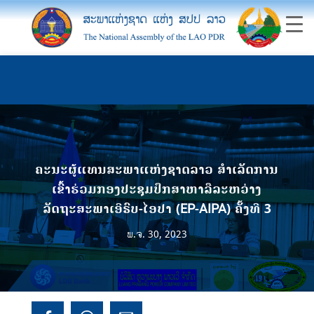
ຄະນະຜູ້ແທນສະພາແຫ່ງຊາດລາວ ສຳເລັດການ
ເຂົ້າຮ່ວມກອງປະຊຸມປຶກສາຫາລືລະຫວ່າງ
ລັດຖະສະພາເອີຣົບ-ໄອປາ (EP-AIPA) ຄັ້ງທີ 3
ພ.ຈ. 30, 2023