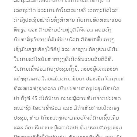
ລັດຖະສະພາເອີຣົບ-ໄອປາ ໃນການພົວພັນທາງດ້ານ
ເສດຖະກິດ ແລະການຄ້າໃນສະພາບທີ່ ເສດຖະກິດໂລກ
ກຳລັງປະເຊີນໜ້າກັບສິ່ງທ້າທາຍ ກັບການພັດທະນາແບບ
ສີຂຽວ ແລະ ການຂ້າມຜ່ານສູ່ຍຸກດີຈີຕອນ ລວມທັງ
ບັນຫາສິ່ງທ້າທາຍຕໍ່ສັນຕິພາບໂລກ ກໍຄືພາກພື້ນຕ່າງໆ
ເຊິ່ງມັນຮຽກຮ້ອງໃຫ້ອີຢູ ແລະ ອາຊຽນ ຕ້ອງຮ່ວມມືກັນ
ໃນການແກ້ໄຂບັນຫາຕ່າງໆທີ່ເກີດຂຶ້ນແບບສັນຕິວິທີ.
ໃນການເຂົ້າຮ່ວມກອງປະຊຸມຄັ້ງນີ້, ຄະນະຜູ້ແທນສະພາ
ແຫ່ງຊາດລາວ ໂດຍແມ່ນທ່ານ ສັນຍາ ປຣະເສີດ ໃນຖານະ
ທີ່ສະພາແຫ່ງຊາດລາວ ເປັນປະທານກອງປະຊຸມໃຫຍ່ໄອ
ປາ ຄັ້ງທີ 45 ກໍໄດ້ນໍາພາ ຄະນະຜູ້ແທນທີ່ມາຈາກປະເທດ
ສະມາຊິກໄອປາເຂົ້າຮ່ວມ ແລະ ມີຄໍາເຫັນກ່າວເປີດກອງ
ປະຊຸມ, ທ່ານ ໄດ້ສະແດງຄວາມຂອບໃຈຕໍ່ການເຊື້ອເຊີນ
ແລະ ຕ້ອນຮັບຄະນະຜູ້ແທນໄອປາ ທີ່ມາຮ່ວມກອງປະຊຸມ