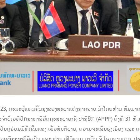
2023, ຄະນະຜູ້ແທນຂັ້ນສູງຂອງສະພາແຫ່ງຊາດລາວ ນໍາໂດຍທ່ານ ສົມ
ຳປີເວທີປຶກສາຫາລືລັດຖະສະພາອາຊີ-ປາຊີຟິກ (APPF) ຄັ້ງທີ 31 ທີ່ 
ານເປັນຄູ່ຮ່ວມມືທີ່ເຂັ້ມແຂງ ເພື່ອສັນຕິພາບ, ຄວາມຈະເລີນຮຸ່ງເຮືອງ 
ນວຸດທິສະພາຟິລິບປິນ ແລະ ທ່ານ ເຟີດິແນນ ມາຕິນ ຈີ ໂຣມູອານເດດ, 