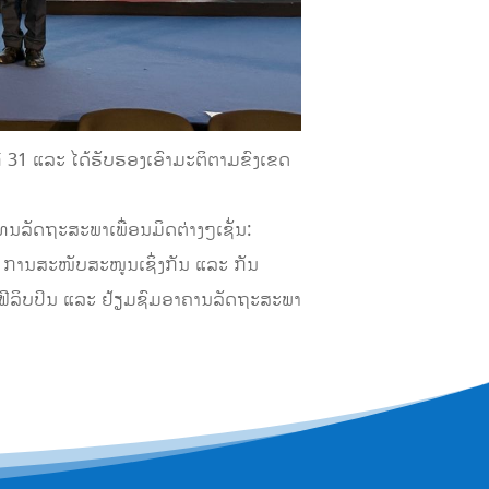
 31 ແລະ ໄດ້ຮັບຮອງເອົາມະຕິຕາມຂົງເຂດ
ນລັດຖະສະພາເພື່ອນມິດຕ່າງໆເຊັ່ນ:
 ການສະໜັບສະໜູນເຊິ່ງກັນ ແລະ ກັນ
າດຟີລິບປິນ ແລະ ຢ້ຽມຊົມອາຄານລັດຖະສະພາ