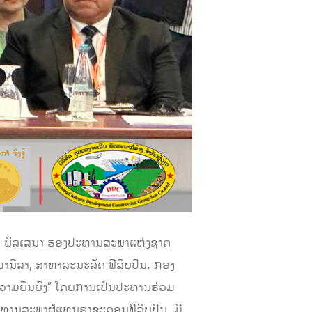
ມາດ ພົລເສນາ ຮອງປະທານສະພາແຫ່ງຊາດ
ມານີລາ, ສາທາລະນະລັດ ຟີລິບປິນ. ກອງ
ແລະ ຄວາມຍືນຍົງ” ໂດຍການເປັນປະທານຮ່ວມ
ປະທານສະພາຜູ້ແທນຣາຊະດອນຟີລິບປິນ. ມີ