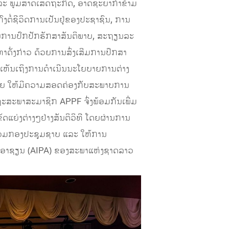
 ແລະ ພູມສາດເສດຖະກິດ, ອາດຊະຍາກຳຂ້າມ
ົງຕໍ່ຊີວິດການເປັນຢູ່ຂອງປະຊາຊົນ, ການ
ໃນການປົກປັກຮັກສາສັນຕິພາບ, ສະຖຽນລະ
ດັ່ງກ່າວ ດ້ວຍການສົ່ງເສີມການປຶກສາ
ຫ້ເຫັນເຖິງການດຳເນີນນະໂຍບາຍການຕ່າງ
າຍ ໃຫ້ມີຄວາມສອດຄ່ອງກັບສະພາບການ
ຖະສະພາສະມາຊິກ APPF ຈົ່ງພ້ອມກັນເພີ່ມ
ັດແຍ່ງຕ່າງໆຢ່າງສັນຕິວິທີ ໂດຍຜ່ານການ
າຮ່ວມກອງປະຊຸມຊາບ ແລະ ໃຫ້ການ
ອາຊຽນ (AIPA) ຂອງສະພາແຫ່ງຊາດລາວ