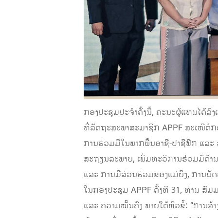
ກອງປະຊຸມປະຈໍາຄັ້ງນີ້, ຄະນະຜູ້ແທນໄດ້ລົ
ທີ່ລັດຖະສະພາສະມາຊິກ APPF ສະເໜີຕໍ່ກ
ການຮ່ວມມືໃນພາກພື້ນອາຊີ-ປາຊີຟິກ ແລະ
ສະຖຽນລະພາບ, ເພີ່ມທະວີການຮ່ວມມືດ້າ
ແລະ ການມີສ່ວນຮ່ວມຂອງແມ່ຍິງ, ການພັດ
ໃນກອງປະຊຸມ APPF ຄັ້ງທີ 31, ທ່ານ ສົ
ແລະ ຄວາມໝັ້ນຄົງ ພາຍໃຕ້ຫົວຂໍ້: “ການສ້