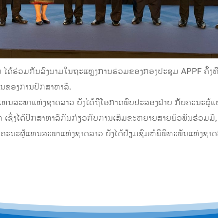
ນ ໄດ້ຮ່ວມກັນລົງນາມໃນຖະແຫຼງການຮ່ວມຂອງກອງປະຊຸມ APPF ຄັ້ງທີ
ຜົນຂອງການປຶກສາຫາລື.
ຜູ້ແທນສະພາແຫ່ງຊາດລາວ ຍັງໄດ້ຖືໂອກາດພົບປະສອງຝ່າຍ ກັບຄະນະຜູ້ແທ
ເຊິ່ງໄດ້ປຶກສາຫາລືກັນກ່ຽວກັບການເສີມຂະຫຍາຍສາຍພົວພັນຮ່ວມມື,
, ຄະນະຜູ້ແທນສະພາແຫ່ງຊາດລາວ ຍັງໄດ້ຢ້ຽມຊົມຫໍພິພິທະພັນແຫ່ງຊ