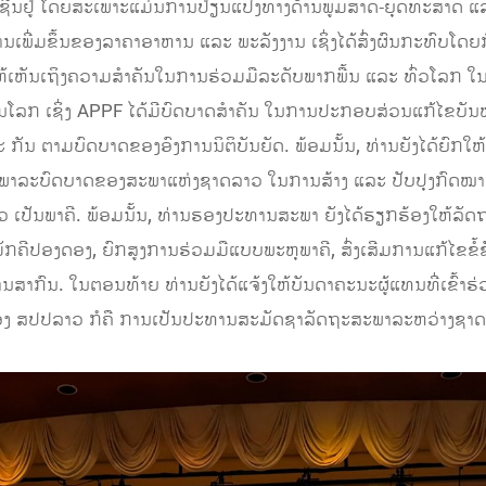
ງປະເຊີນຢູ່ ໂດຍສະເພາະແມ່ນການປ່ຽນແປງທາງດ້ານພູມສາດ-ຍຸດທະສາດ
ນເພີ່ມຂຶ້ນຂອງລາຄາອາຫານ ແລະ ພະລັງງານ ເຊິ່ງໄດ້ສົ່ງຜົນກະທົບໂດຍກ
ໃຫ້ເຫັນເຖິງຄວາມສຳຄັນໃນການຮ່ວມມືລະດັບພາກພື້ນ ແລະ ທົ່ວໂລກ 
ນໂລກ ເຊິ່ງ APPF ໄດ້ມີບົດບາດສຳຄັນ ໃນການປະກອບສ່ວນແກ້ໄຂບັນຫາ
 ກັນ ຕາມບົດບາດຂອງອົງການນິຕິບັນຍັດ. ພ້ອມນັ້ນ, ທ່ານຍັງໄດ້ຍົກໃ
ພາລະບົດບາດຂອງສະພາແຫ່ງຊາດລາວ ໃນການສ້າງ ແລະ ປັບປຸງກົດໝ
 ເປັນພາຄີ. ພ້ອມນັ້ນ, ທ່ານຮອງປະທານສະພາ ຍັງໄດ້ຮຽກຮ້ອງໃຫ້ລັດ
ັກຄີປອງດອງ, ຍົກສູງການຮ່ວມມືແບບພະຫຸພາຄີ, ສົ່ງເສີມການແກ້ໄຂຂໍ້ຂ
ນສາກົນ. ໃນຕອນທ້າຍ ທ່ານຍັງໄດ້ແຈ້ງໃຫ້ບັນດາຄະນະຜູ້ແທນທີ່ເຂົ້
 ສປປລາວ ກໍຄື ການເປັນປະທານສະມັດຊາລັດຖະສະພາລະຫວ່າງຊາດ