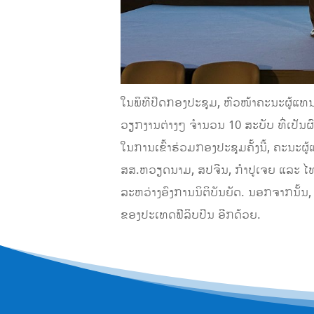
ໃນພິທີປິດກອງປະຊຸມ, ຫົວໜ້າຄະນະຜູ້ແທ
ວຽກງານຕ່າງໆ ຈໍານວນ 10 ສະບັບ ທີ່ເປັນ
ໃນການເຂົ້າຮ່ວມກອງປະຊຸມຄັ້ງນີ້, ຄະນະ
ສສ.ຫວຽດນາມ, ສປຈີນ, ກຳປູເຈຍ ແລະ ໄທ 
ລະຫວ່າງອົງການນິຕິບັນຍັດ. ນອກຈາກນັ້ນ
ຂອງປະເທດຟີລິບປິນ ອີກດ້ວຍ.