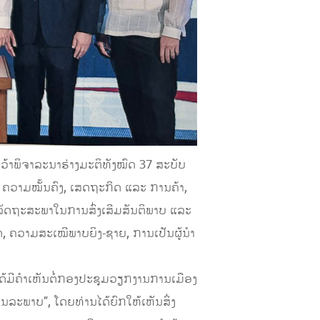
 ຄວ້າພິຈາລະນາຮ່າງມະຕິທັງໝົດ 37 ສະບັບ
ຄວາມໝັ້ນຄົງ, ເສດຖະກິດ ແລະ ການຄ້າ,
ລັດຖະສະພາໃນການສົ່ງເສີມສັນຕິພາບ ແລະ
 ຄວາມສະເໝີພາບຍິງ-ຊາຍ, ການເປັນຜູ້ນຳ
ດ້ມີຄຳເຫັນຕໍ່ກອງປະຊຸມວຽກງານການເມືອງ
ນລະພາບ”, ໂດຍທ່ານໄດ້ຍົກໃຫ້ເຫັນສິ່ງ