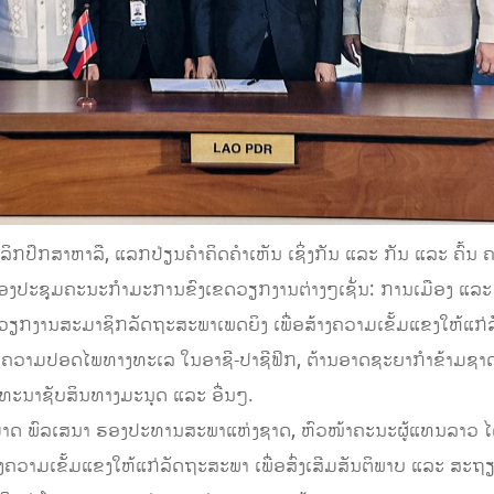
ງເລິກປຶກສາຫາລື, ແລກປ່ຽນຄໍາຄິດຄໍາເຫັນ ເຊິ່ງກັນ ແລະ ກັນ ແລະ ຄົ້ນ
ອງປະຊຸມຄະນະກຳມະການຂົງເຂດວຽກງານຕ່າງໆເຊັ່ນ: ການເມືອງ ແລະ 
 ວຽກງານສະມາຊິກລັດຖະສະພາເພດຍິງ ເພື່ອສ້າງຄວາມເຂັ້ມແຂງໃຫ້ແກ່
ນຄວາມປອດໄພທາງທະເລ ໃນອາຊີ-ປາຊີຟິກ, ຕ້ານອາດຊະຍາກຳຂ້າມຊາດ,
ທະນາຊັບສິນທາງມະນຸດ ແລະ ອື່ນໆ.
ມມາດ ພົລເສນາ ຮອງປະທານສະພາແຫ່ງຊາດ, ຫົວໜ້າຄະນະຜູ້ແທນລາວ ໄ
າງຄວາມເຂັ້ມແຂງໃຫ້ແກ່ລັດຖະສະພາ ເພື່ອສົ່ງເສີມສັນຕິພາບ ແລະ ສະຖຽ