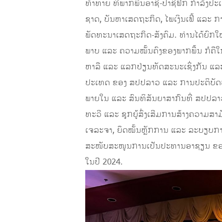
ທ້າທາຍ ທີ່ພາກພື້ນອາຊີ-ປາຊີຟິກ ກຳລັ
ຊາດ, ບັນຫາເສດຖະກິດ, ໄພເງິນເຟີ້ ແລະ ກາ
ພັດທະນາເສດຖະກິດ-ສັງຄົມ. ທ່ານໄດ້ຍົກ
ພາບ ແລະ ຄວາມໝັ້ນຄົງຂອງພາກພື້ນ ກໍຄືໃ
ຫາລື ແລະ ແລກປ່ຽນທັດສະນະເຊິ່ງກັນ ແລະ
ປະເທດ ຂອງ ສປປລາວ ແລະ ການປະຕິບັດ
ພາຍໃນ ແລະ ສົນທິສັນຍາສາກົນທີ່ ສປປລາວ
ທະວີ ແລະ ຊຸກຍູ້ສົ່ງເສີມການສ້າງຄວາມສາມ
ເຈລະຈາ, ຍຶດໝັ້ນຫຼັກການ ແລະ ລະບຽບກາ
ສະໜັບສະໜູນການເປັນປະທານອາຊຽນ ຂອງ
ໃນປີ 2024.