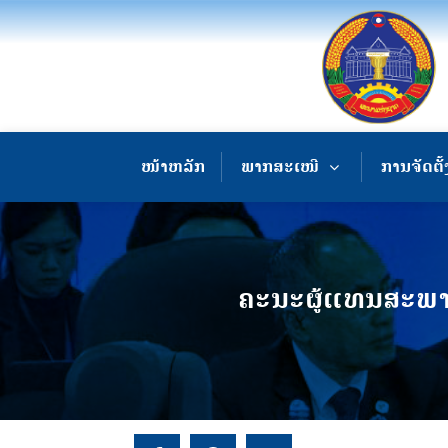
ໜ້າຫລັກ
ພາກສະເໜີ
ການຈັດຕັ້
ຄະນະຜູ້ແທນສະພາແ