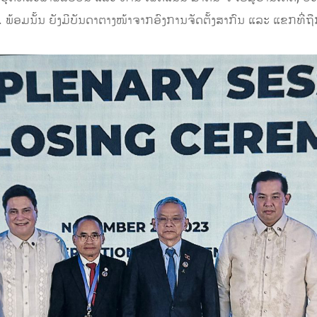
ອມນັ້ນ ຍັງມີບັນດາຕາງໜ້າຈາກອົງການຈັດຕັ້ງສາກົນ ແລະ ແຂກທີ່ຖືກ