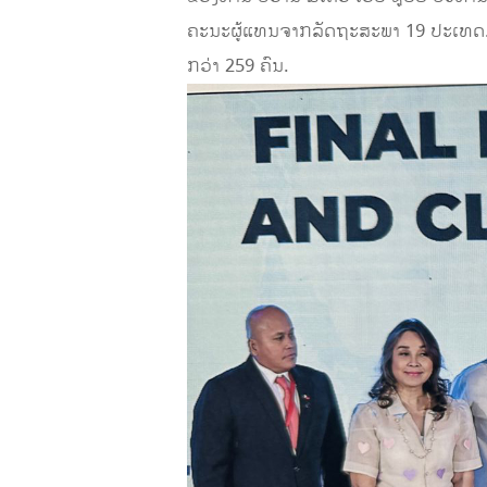
ຄະນະຜູ້ແທນຈາກລັດຖະສະພາ 19 ປະເທດ. ພ້
ກວ່າ 259 ຄົນ.