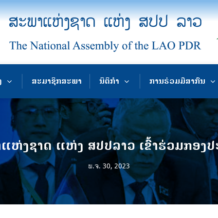
ງ
ສະມາຊິກສະພາ
ນິຕິກຳ
ການຮ່ວມມືສາກົນ
ຫ່ງຊາດ ແຫ່ງ ສປປລາວ ເຂົ້າຮ່ວມກອງປະຊຸ
ພ.ຈ. 30, 2023