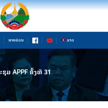
ສາຍດ່ວນ
ລາວ
ມ APPF ຄັ້ງທີ 31