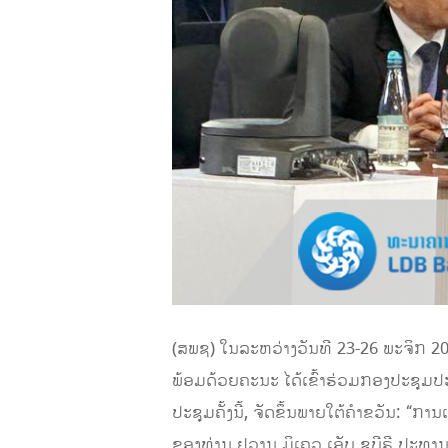
(ສພຊ) ໃນລະຫວ່າງວັນທີ 23-26 ພະຈິກ 
ພ້ອມດ້ວຍຄະນະ ໄດ້ເຂົ້າຮ່ວມກອງປະຊຸມປະຈ
ປະຊຸມຄັ້ງນີ້, ຈັດຂຶ້ນພາຍໃຕ້ຄໍາຂວັນ: “ກ
ຂອງທ່ານ ຢວານ ມິເຄວ ເອັບ ຊູບີຣີ ປະທາ