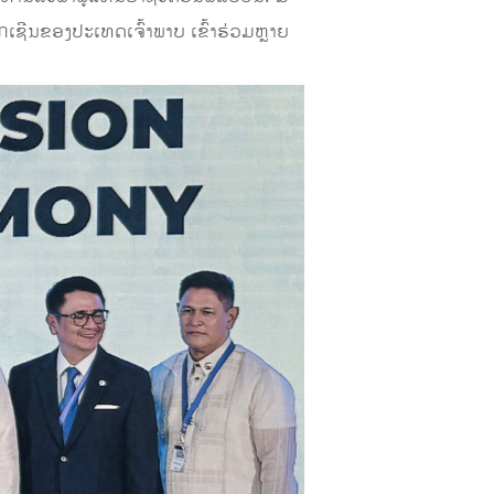
ເຊີນຂອງປະເທດເຈົ້າພາບ ເຂົ້າຮ່ວມຫຼາຍ