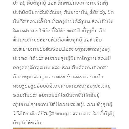
ປກສ), ສືບຕໍ່ຊຸກຍູ້ ແລະ ຕິດຕາມກວດກາການຈັດຕັ້ງ
ປະຕິບັດບັນດາສົນທິສັນຍາ, ສັນຍາສາກົນ, ຂໍ້ຕົກລົງ, ບົດ
ບັນທຶກຄວາມເຂົ້າໃຈ ທີ່ສອງຝ່າຍໄດ້ລົງນາມຮ່ວມກັນໃນ
ໄລຍະຜ່ານມາ ໃຫ້ນັບມື້ໄດ້ຮັບໝາກຜົນຍິ່ງໆຂຶ້ນ ບົນ
ພື້ນຖານການປະສານສົມທົບເພື່ອຊຸກຍູ້ ແລະ ເສີມ
ຂະຫຍາຍການພົວພັນຮ່ວມມືລະຫວ່າງສະພາຂອງສອງ
ປະເທດ ກໍຄືປະກອບສ່ວນຊຸກຍູ້ບັນດາໂຄງການຮ່ວມມື
ຂອງສອງລັດຖະບານ ແລະ ຮ່ວມກັນຕິດຕາມກວດກາ
ບັນຫາຊາຍແດນ, ຄວາມສະຫງົບ ແລະ ຄວາມເປັນ
ລະບຽບຮຽບຮ້ອຍບໍລິເວນຊາຍແດນຂອງສອງປະເທດ,
ຮ່ວມກັນປະກອບສ່ວນແກ້ໄຂບັນຫາທີ່ເກີດຂຶ້ນຢູ່
ລຽບຕາມຊາຍແດນ ໃຫ້ມີຄວາມສະຫງົບ ລວມທັງຊຸກຍູ້
ໃຫ້ມີການສືບຕໍ່ປັກຫຼັກໝາຍຊາຍແດນ ລາວ-ໄທ ທີ່ຍັງຄົງ
ຄ້າງ ໃຫ້ສຳເລັດ.