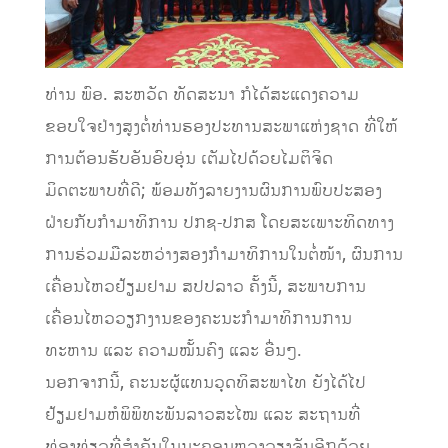
ທ່ານ ພົອ. ສະຫວັດ ທັດສະນາ ກໍໄດ້ສະແດງຄວາມ
ຂອບໃຈຢ່າງສູງຕໍ່ທ່ານຮອງປະທານສະພາແຫ່ງຊາດ ທີ່ໃຫ້
ການຕ້ອນຮັບອັນອົບອຸ່ນ ເຕັມໄປດ້ວຍໄມຕິຈິດ
ມິດຕະພາບທີ່ດີ; ພ້ອມທັງລາຍງານຜົນການພົບປະສອງ
ຝ່າຍກັບກຳມາທິການ ປກຊ-ປກສ ໂດຍສະເພາະທິດທາງ
ການຮ່ວມມືລະຫວ່າງສອງກຳມາທິການໃນຕໍ່ໜ້າ, ຜົນການ
ເຄື່ອນໄຫວຢ້ຽມຢາມ ສປປລາວ ຄັ້ງນີ້, ສະພາບການ
ເຄື່ອນໄຫວວຽກງານຂອງຄະນະກໍາມາທິການການ
ທະຫານ ແລະ ຄວາມໝັ້ນຄົງ ແລະ ອື່ນໆ.
ນອກຈາກນີ້, ຄະນະຜູ້ແທນວຸດທິສະພາໄທ ຍັງໄດ້ໄປ
ຢ້ຽມຢາມຫໍພິພິທະພັນລາວສະໄໝ ແລະ ສະຖານທີ່
ທ່ອງທ່ຽວທີ່ສຳຄັນໃນນະຄອນຫຼວງວຽງຈັນອີກດ້ວຍ.