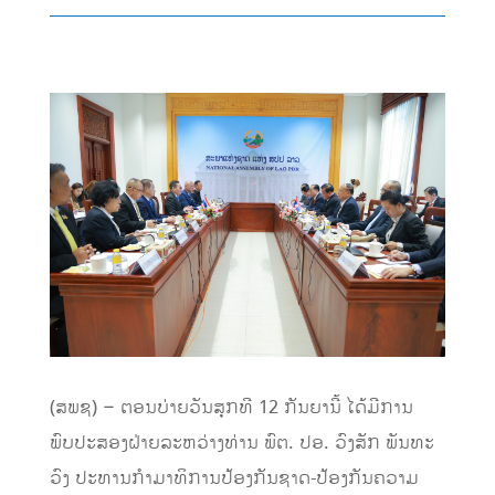
(ສພຊ) – ຕອນບ່າຍວັນສຸກທີ 12 ກັນຍານີ້ ໄດ້ມີການ
ພົບປະສອງຝ່າຍລະຫວ່າງທ່ານ ພົຕ. ປອ. ວົງສັກ ພັນທະ
ວົງ ປະທານກຳມາທິການປ້ອງກັນຊາດ-ປ້ອງກັນຄວາມ