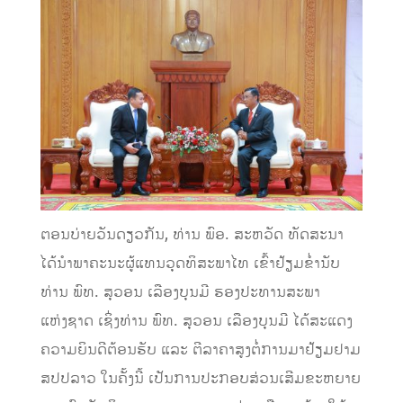
ຕອນບ່າຍວັນດຽວກັນ, ທ່ານ ພົອ. ສະຫວັດ ທັດສະນາ
ໄດ້ນຳພາຄະນະຜູ້ແທນວຸດທິສະພາໄທ ເຂົ້າຢ້ຽມຂໍ່ານັບ
ທ່ານ ພົທ. ສຸວອນ ເລືອງບຸນມີ ຮອງປະທານສະພາ
ແຫ່ງຊາດ ເຊິ່ງທ່ານ ພົທ. ສຸວອນ ເລືອງບຸນມີ ໄດ້ສະແດງ
ຄວາມຍິນດີຕ້ອນຮັບ ແລະ ຕີລາຄາສູງຕໍ່ການມາຢ້ຽມຢາມ
ສປປລາວ ໃນຄັ້ງນີ້ ເປັນການປະກອບສ່ວນເສີມຂະຫຍາຍ