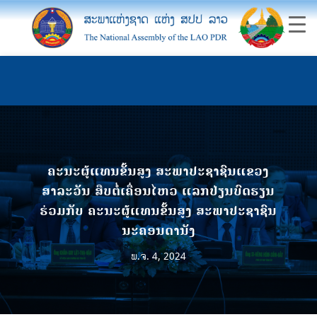
ຄະນະຜູ້ແທນຂັ້ນສູງ ສະພາປະຊາຊົນແຂວງ
ສາລະວັນ ສືບຕໍ່ເຄື່ອນໄຫວ ແລກປ່ຽນບົດຮຽນ
ຮ່ວມກັບ ຄະນະຜູ້ແທນຂັ້ນສູງ ສະພາປະຊາຊົນ
ນະຄອນດານັງ
ພ.ຈ. 4, 2024