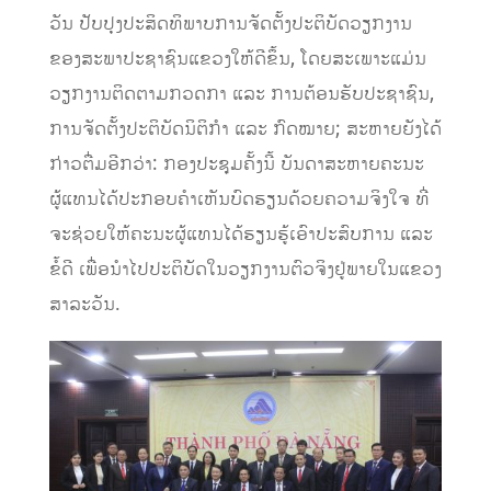
ວັນ​ ປັບປຸງ​ປະສິດທິພາບ​ການຈັດຕັ້ງ​ປະຕິບັດວຽກ​ງານ​
ຂອງ​ສະພາ​ປະຊາຊົນ​ແຂວງ​ໃຫ້​ດີ​ຂຶ້ນ, ​ໂດຍ​ສະ​ເພາະ​ແມ່ນ​
ວຽກ​ງານຕິດຕາມ​ກວດກາ ​ແລະ ການ​ຕ້ອນຮັບ​ປະຊາຊົນ,
ການຈັດ​ຕັ້ງ​ປະຕິບັດ​ນິຕິກໍາ ​ແລະ ກົດໝາຍ; ສະຫາຍຍັງໄດ້​
ກ່າວຕື່ມອີກວ່າ: ກອງ​ປະຊຸມຄັ້ງນີ້ ບັນດາສະຫາຍຄະນະ
ຜູ້ແທນໄດ້ປະກອບຄຳ​ເຫັນ​ບົດຮຽນດ້ວຍຄວາມຈິງໃຈ ​ທີ່
ຈະ​ຊ່ວຍ​ໃຫ້​ຄະນະ​ຜູ້​ແທນ​ໄດ້​ຮຽນຮູ້​ເອົາ​ປະສົບ​ການ ​ແລະ
ຂໍ້​ດີ ​ເພື່ອ​ນຳ​ໄປ​ປະຕິບັດ​ໃນ​ວຽກ​ງານ​ຕົວ​ຈິງ​ຢູ່​ພາຍໃນແຂວງ​
ສາລະ​ວັນ.