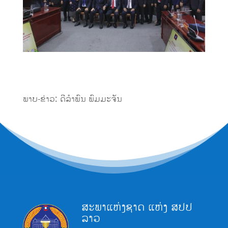
ພາບ-ຂ່າວ: ດີລໍາພົນ ພົມມະຈັນ
ສະພາແຫ່ງຊາດ ແຫ່ງ ສປປ
ລາວ