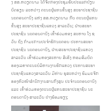
ງ ສສ.ຫວຽດນາມ ໄດ້ຈັດກອງປະຊຸມພົບປະແລກປ່ຽນ
ບົດຮຽນ ລະຫວ່າງ ຄະນະຜູ້ແທນຂັ້ນສູງ ສະພາປະຊາຊົນ
ນະຄອນດານັງ ແຫ່ງ ສສ.ຫວຽດນາມ ກັບ ຄະນະຜູ້ແທນ
ຂັ້ນສູງ ສະພາປະຊາຊົນແຂວງ ສາລະວັນ; ຝ່າຍສະພາ
ປະຊາຊົນ ນະຄອນດານັງ ເຂົ້າຮ່ວມຂອງ ສະຫາຍ ໂງ ຊ
ວັນ ຖັງ ກໍາມະການປະຈໍາພັກນະຄອນ ປະທານສະພາ
ປະຊາຊົນ ນະຄອນດານັງ, ຝ່າຍສະພາປະຊາຊົນແຂວງ
ສາລະວັນ ເຂົ້າຮ່ວມຂອງສະຫາຍ ສີເຮັງ ຫອມສົມບັດ
ຮອງເລຂາຄະນະບໍລິຫານງານພັກແຂວງ ປະທານສະພາ
ປະຊາຊົນແຂວງສາລະວັນ ມີທ່ານ ພູສະຫວ່າງ ພົມມະຈັກ
ຮອງຫົວໜ້າສໍານັກງານສານກົງສູນ ປະຈໍານະຄອນດານັງ
ແລະ ເຂົ້າຮ່ວມຂອງຄະນະຜູ້ແທນສະພາປະຊາຊົນ ນະ
ຄອນດານັງ-ສາລະວັນ ຢ່າງພ້ອມພຽງ;