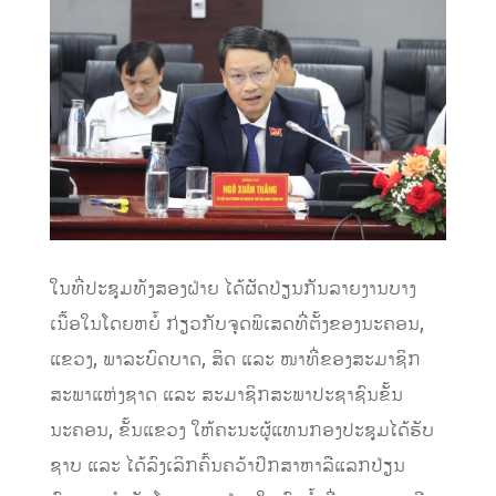
ໃນທີ່ປະຊຸມທັງສອງຝ່າຍ ໄດ້ຜັດປ່ຽນກັນລາຍງານບາງ
ເນື້ອໃນໂດຍຫຍໍ້ ກ່ຽວກັບຈຸດພິເສດທີ່ຕັ້ງຂອງນະຄອນ,
ແຂວງ, ພາລະບົດບາດ, ສິດ ແລະ ໜາທີ່ຂອງສະມາຊິກ
ສະພາແຫ່ງຊາດ ແລະ ສະມາຊິກສະພາປະຊາຊົນຂັ້ນ
ນະຄອນ, ຂັ້ນແຂວງ ໃຫ້ຄະນະຜູ້ແທນກອງປະຊຸມໄດ້ຮັບ
ຊາບ ແລະ ໄດ້ລົງເລິກຄົ້ນຄວ້າປຶກສາຫາລືແລກປ່ຽນ