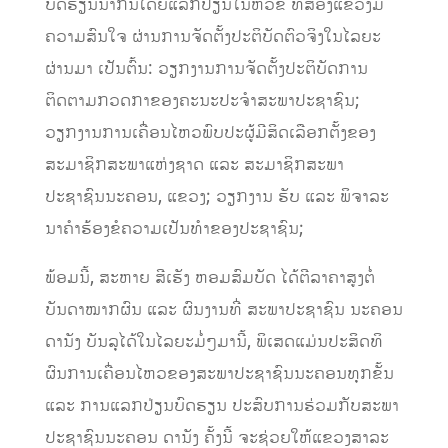
ບົດຮຽນນຳກັນໂດຍແລກປ່ຽນໃນຫົວຂໍ້ ທີ່ສອງແຂວງມີ
ຄວາມສົນໃຈ ຜ່ານການຈັດຕັ້ງປະຕິບັດຕົວຈິງໃນໄລຍະ
ຜ່ານມາ ເປັນຕົ້ນ: ວຽກງານການຈັດຕັ້ງປະຕິບັດການ
ຕິດຕາມກວດກາຂອງຄະນະປະຈໍາສະພາປະຊາຊົນ;
ວຽກງານການເຄື່ອນໄຫວພົບປະຜູ້ມີສິດເລືອກຕັ້ງຂອງ
ສະມາຊິກສະພາແຫ່ງຊາດ ແລະ ສະມາຊິກສະພາ
ປະຊາຊົນນະຄອນ, ແຂວງ; ວຽກງານ ຮັບ ແລະ ພິຈາລະ
ນາຄໍາຮ້ອງຂໍຄວາມເປັນທໍາຂອງປະຊາຊົນ;
ພ້ອມນີ້, ສະຫາຍ ສີເຮັງ ຫອມສົມບັດ ໄດ້ຕີ​ລາຄາ​ສູງ​ຕໍ່
ບັນດາ​ໝາກຜົນ​ ແລະ ຜົນງານທີ່​ ສະພາປະຊາຊົນ ນະຄອນ
ດາ​ນັງ ບັນລຸ​ໄດ້​ໃນ​ໄລຍະ​ມໍ່ໆ​ມາ​ນີ້, ພິ​ເສດ​ແມ່ນ​ປະສິດທິ​
ຜົນ​ການ​ເຄື່ອນ​ໄຫວ​ຂອງ​ສະພາ​ປະຊາຊົນ​ນະຄອນ​ທຸກ​ຂັ້ນ
ແລະ ​ການ​ແລກປ່ຽນ​ບົດຮຽນ ປະສົບ​ການ​ຮ່ວມກັບ​ສະພາ​
ປະຊາຊົນ​ນະຄອນ ດາ​ນັງ ຄັ້ງນີ້ ຈະ​ຊ່ວຍ​ໃຫ້​ແຂວງ​ສາລະ​