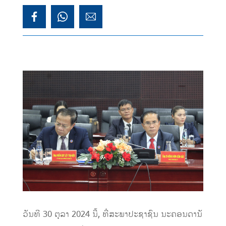
ວັນທີ 30 ຕຸລາ 2024 ນີ້, ທີ່ສະພາປະຊາຊົນ ນະຄອນດານັ