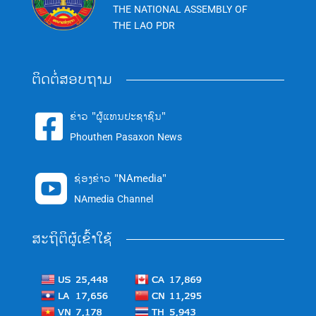
THE NATIONAL ASSEMBLY OF
THE LAO PDR
ຕິດຕໍ່ສອບຖາມ
ຂ່າວ "ຜູ້ແທນປະຊາຊົນ"

Phouthen Pasaxon News
ຊ່ອງຂ່າວ "NAmedia"

NAmedia Channel
ສະຖິຕິຜູ້ເຂົ້າໃຊ້