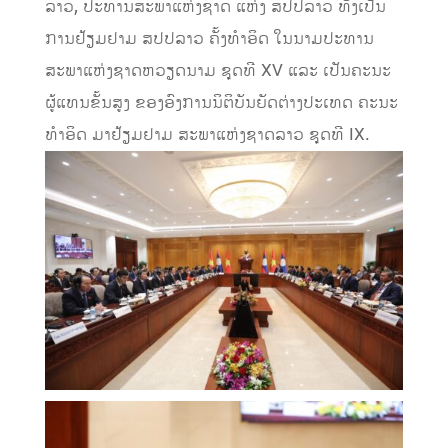
ລາວ, ປະທານສະພາແຫ່ງຊາດ ແຫ່ງ ສປປລາວ ທັງເປັນ
ການຢ້ຽມຢາມ ສປປລາວ ຄັ້ງທໍາອິດ ໃນນາມປະທານ
ສະພາແຫ່ງຊາດຫວຽດນາມ ຊຸດທີ XV ແລະ ເປັນຄະນະ
ຜູ້ແທນຂັ້ນສູງ ຂອງອົງການນິຕິບັນຍັດຕ່າງປະເທດ ຄະນະ
ທໍາອິດ ມາຢ້ຽມຢາມ ສະພາແຫ່ງຊາດລາວ ຊຸດທີ IX.