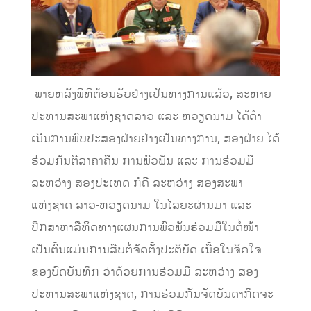
​ ພາຍຫລັງພິທີຕ້ອນຮັບຢ່າງເປັນທາງການແລ້ວ, ສະຫາຍ
ປະທານສະພາແຫ່ງຊາດລາວ ແລະ ຫວຽດນາມ ໄດ້ດໍາ
ເນີນການພົບປະສອງຝ່າຍຢ່າງເປັນທາງການ, ສອງຝ່າຍ ໄດ້
ຮ່ວມກັນຕີລາຄາຄືນ ການພົວພັນ ແລະ ການຮ່ວມມື
ລະຫວ່າງ ສອງປະເທດ ກໍຄື ລະຫວ່າງ ສອງສະພາ
ແຫ່ງຊາດ ລາວ-ຫວຽດນາມ ໃນໄລຍະຜ່ານມາ ແລະ
ປຶກສາຫາລືທິດທາງແຜນການພົວພັນຮ່ວມມືໃນຕໍ່ໜ້າ
ເປັນຕົ້ນແມ່ນການສືບຕໍ່ຈັດຕັ້ງປະຕິບັດ ເນື້ອໃນຈິດໃຈ
ຂອງບົດບັນທຶກ ວ່າດ້ວຍການຮ່ວມມື ລະຫວ່າງ ສອງ
ປະທານສະພາແຫ່ງຊາດ, ການຮ່ວມກັນຈັດບັນດາກິດຈະ