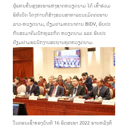
ຜູ້ແທນຂັ້ນສູງສະພາແຫ່ງຊາດຫວຽດນາມ ໄດ້ ເຂົ້າຮ່ວມ
ພິທີເປີດ ໂຄງການກໍ່ສ້າງສວນສາທາລະນະມິດຕະພາບ
ລາວ-ຫວຽດນາມ, ຢ້ຽມຢາມທະນາຄານ BIDV, ພົບປະ
ກັບສະມາຄົມນັກທຸລະກິດ ຫວຽດນາມ ແລະ ພົບປະ
ຢ້ຽມຢາມພະນັກງານສະຖານທູດຫວຽດນາມ.
ໃນຕອນເຊົ້າຂອງວັນທີ 16 ພຶດສະພາ 2022 ພາຍຫລັງທີ່