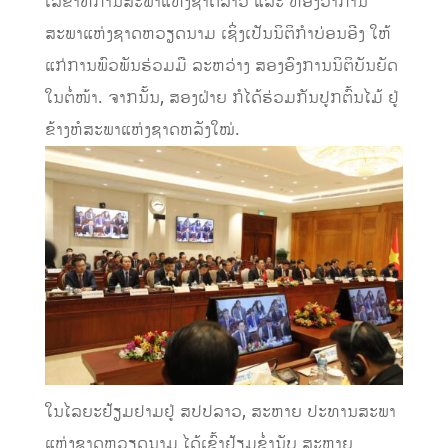
ເລຂາທິການສະພາແຫ່ງຊາດລາວ ແລະ ຫ້ອງວ່າການ
ສະພາແຫ່ງຊາດຫວຽດນາມ ເຊິ່ງເປັນນິຕິກໍາບ່ອນອີງ ໃຫ້
ແກ່ການພົວພັນຮ່ວມມື ລະຫວ່າງ ສອງອົງການນິຕິບັນຍັດ
ໃນຕໍ່ໜ້າ. ຈາກນັ້ນ, ສອງຝ່າຍ ກໍໄດ້ຮ່ວມກັນປູກຕົ້ນໄມ້ ຢູ່
ຂ້າງຫໍສະພາແຫ່ງຊາດຫລັງໃໝ່.
ໃນໄລຍະຢ້ຽມຢາມຢູ່ ສປປລາວ, ສະຫາຍ ປະທານສະພາ
ແຫ່ງຊາດຫວຽດນາມ ໄດ້ເຂົ້າຢ້ຽມຂໍ່ານັບ ສະຫາຍ