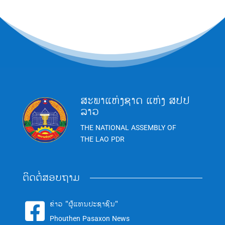
ສະພາແຫ່ງຊາດ ແຫ່ງ ສປປ
ລາວ
THE NATIONAL ASSEMBLY OF
THE LAO PDR
ຕິດຕໍ່ສອບຖາມ
ຂ່າວ "ຜູ້ແທນປະຊາຊົນ"

Phouthen Pasaxon News