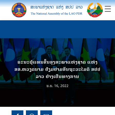
ຄະນະຜູ້ແທນຂັ້ນສູງສະພາແຫ່ງຊາດ ແຫ່ງ
ສສ.ຫວຽດນາມ ຢ້ຽມຢາມສັນຖະວະໄມຕີ ສປປ
ລາວ ຢ່າງເປັນທາງການ
ພ.ພ. 16, 2022