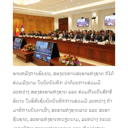
ພາຍຫລັງການພົບປະ, ສອງປະທານສະພາແຫ່ງຊາດ ກໍໄດ້
ຮ່ວມລົງນາມ ໃນບົດບັນທຶກ ວ່າດ້ວຍການຮ່ວມມື
ລະຫວ່າງ ສອງສະພາແຫ່ງຊາດ ແລະ ຮ່ວມກັນເປັນສັກຂີ
ພິຍານ ໃນພິທີເຊັນບົດບັນທຶກການຮ່ວມມື ລະຫວ່າງ ກໍາ
ມາທິການບັນດາເຜົ່າ, ສະພາແຫ່ງຊາດລາວ ແລະ ສະພາ
ຊົນຊາດ, ສະພາແຫ່ງຊາດຫວຽດນາມ, ລະຫວ່າງ ຄະນະ