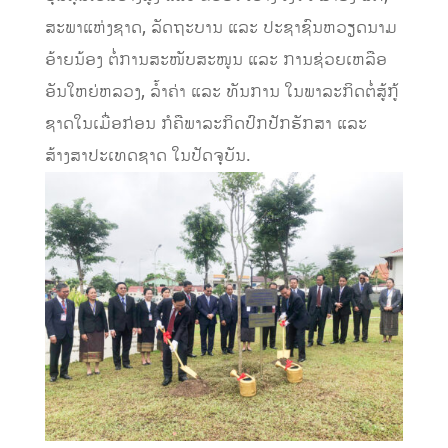
ສະພາແຫ່ງຊາດ, ລັດຖະບານ ແລະ ປະຊາຊົນຫວຽດນາມ
ອ້າຍນ້ອງ ຕໍ່ການສະໜັບສະໜູນ ແລະ ການຊ່ວຍເຫລືອ
ອັນໃຫຍ່ຫລວງ, ລໍ້າຄ່າ ແລະ ທັນການ ໃນພາລະກິດຕໍ່ສູ້ກູ້
ຊາດໃນເມື່ອກ່ອນ ກໍຄືພາລະກິດປົກປັກຮັກສາ ແລະ
ສ້າງສາປະເທດຊາດ ໃນປັດຈຸບັນ.