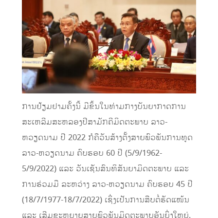
ການຢ້ຽມຢາມຄັ້ງນີ້ ມີຂຶ້ນໃນທ່າມກາງບັນຍາກາດການ
ສະເຫລີມສະຫລອງປີສາມັກຄີມິດຕະພາບ ລາວ-
ຫວຽດນາມ ປີ 2022 ກໍຄືວັນສ້າງຕັ້ງສາຍພົວພັນການທູດ
ລາວ-ຫວຽດນາມ ຄົບຮອບ 60 ປີ (5/9/1962-
5/9/2022) ແລະ ວັນເຊັນສົນທິສັນຍາມິດຕະພາບ ແລະ
ການຮ່ວມມື ລະຫວ່າງ ລາວ-ຫວຽດນາມ ຄົບຮອບ 45 ປີ
(18/7/1977-18/7/2022) ເຊິ່ງເປັນການສືບຕໍ່ຮັດແໜ້ນ
ແລະ ເສີມຂະຫຍາຍສາຍພົວພັນມິດຕະພາບອັນຍິ່ງໃຫຍ່,