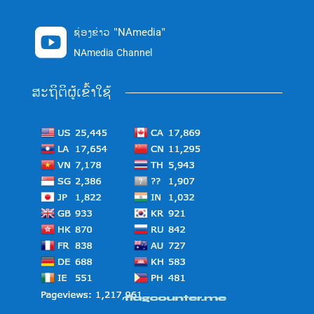
ຊ່ອງຂ່າວ "NAmedia"

NAmedia Channel
ສະຖິຕິຜູ້ເຂົ້າໃຊ້