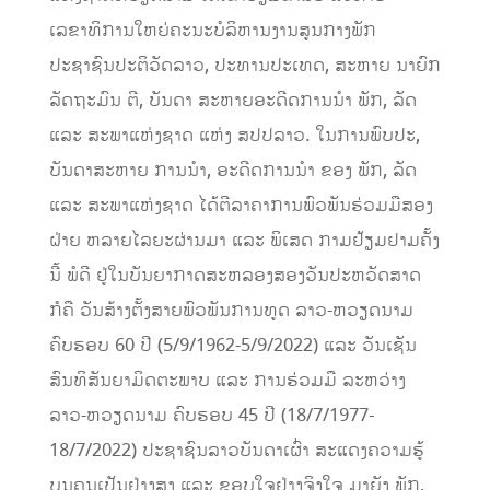
ເລຂາທິການໃຫຍ່ຄະນະບໍລິຫານງານສູນກາງພັກ
ປະຊາຊົນປະຕິວັດລາວ, ປະທານປະເທດ, ສະຫາຍ ນາຍົກ
ລັດຖະມົນ ຕີ, ບັນດາ ສະຫາຍອະດີດການນໍາ ພັກ, ລັດ
ແລະ ສະພາແຫ່ງຊາດ ແຫ່ງ ສປປລາວ. ໃນການພົບປະ,
ບັນດາສະຫາຍ ການນໍາ, ອະດີດການນໍາ ຂອງ ພັກ, ລັດ
ແລະ ສະພາແຫ່ງຊາດ ໄດ້ຕີລາຄາການພົວພັນຮ່ວມມືສອງ
ຝ່າຍ ຫລາຍໄລຍະຜ່ານມາ ແລະ ພິເສດ ກາມຢ້ຽມຢາມຄັ້ງ
ນີ້ ພໍດີ ຢູ່ໃນບັນຍາກາດສະຫລອງສອງວັນປະຫວັດສາດ
ກໍຄື ວັນສ້າງຕັ້ງສາຍພົວພັນການທູດ ລາວ-ຫວຽດນາມ
ຄົບຮອບ 60 ປີ (5/9/1962-5/9/2022) ແລະ ວັນເຊັນ
ສົນທິສັນຍາມິດຕະພາບ ແລະ ການຮ່ວມມື ລະຫວ່າງ
ລາວ-ຫວຽດນາມ ຄົບຮອບ 45 ປີ (18/7/1977-
18/7/2022) ປະຊາຊົນລາວບັນດາເຜົ່າ ສະແດງຄວາມຮູ້
ບຸນຄຸນເປັນຢ່າງສູງ ແລະ ຂອບໃຈຢ່າງຈິງໃຈ ມາຍັງ ພັກ,