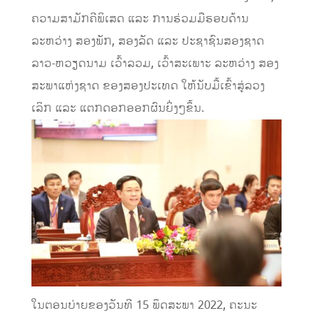
ຄວາມສາມັກຄີພິເສດ ແລະ ການຮ່ວມມືຮອບດ້ານ
ລະຫວ່າງ ສອງພັກ, ສອງລັດ ແລະ ປະຊາຊົນສອງຊາດ
ລາວ-ຫວຽດນາມ ເວົ້າລວມ, ເວົ້າສະເພາະ ລະຫວ່າງ ສອງ
ສະພາແຫ່ງຊາດ ຂອງສອງປະເທດ ໃຫ້ນັບມື້ເຂົ້າສູ່ລວງ
ເລິກ ແລະ ແຕກດອກອອກຜົນຍິ່ງໆຂຶ້ນ.
ໃນຕອນບ່າຍຂອງວັນທີ 15 ພຶດສະພາ 2022, ຄະນະ