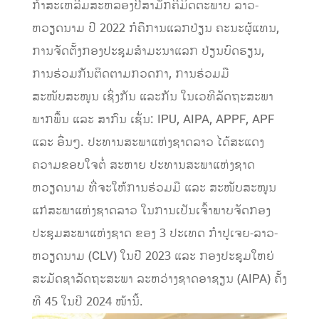
ກໍາສະເຫລີມສະຫລອງປີສາມັກຄີມິດຕະພາບ ລາວ-
ຫວຽດນາມ ປີ 2022 ກໍຄືການແລກປ່ຽນ ຄະນະຜູ້ແທນ,
ການຈັດຕັ້ງກອງປະຊຸມສໍາມະນາແລກ ປ່ຽນບົດຮຽນ,
ການຮ່ວມກັນຕິດຕາມກວດກາ, ການຮ່ວມມື
ສະໜັບສະໜູນ ເຊິ່ງກັນ ແລະກັນ ໃນເວທີລັດຖະສະພາ
ພາກພື້ນ ແລະ ສາກົນ ເຊັ່ນ: IPU, AIPA, APPF, APF
ແລະ ອື່ນໆ. ປະທານສະພາແຫ່ງຊາດລາວ ໄດ້ສະແດງ
ຄວາມຂອບໃຈຕໍ່ ສະຫາຍ ປະທານສະພາແຫ່ງຊາດ
ຫວຽດນາມ ທີ່ຈະໃຫ້ການຮ່ວມມື ແລະ ສະໜັບສະໜູນ
ແກ່ສະພາແຫ່ງຊາດລາວ ໃນການເປັນເຈົ້າພາບຈັດກອງ
ປະຊຸມສະພາແຫ່ງຊາດ ຂອງ 3 ປະເທດ ກຳປູເຈຍ-ລາວ-
ຫວຽດນາມ (CLV) ໃນປີ 2023 ແລະ ກອງປະຊຸມໃຫຍ່
ສະມັດຊາລັດຖະສະພາ ລະຫວ່າງຊາດອາຊຽນ (AIPA) ຄັ້ງ
ທີ 45 ໃນປີ 2024 ໜ້ານີ້.