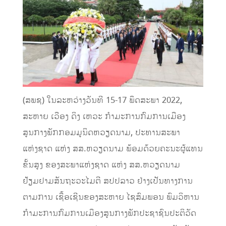
(ສພຊ) ໃນລະຫວ່າງວັນທີ 15-17 ພຶດສະພາ 2022,
ສະຫາຍ ເວືອງ ດິງ ເຫວະ ກໍາມະການກົມການເມືອງ
ສູນກາງພັກກອມມູນິດຫວຽດນາມ, ປະທານສະພາ
ແຫ່ງຊາດ ແຫ່ງ ສສ.ຫວຽດນາມ ພ້ອມດ້ວຍຄະນະຜູ້ແທນ
ຂັ້ນສູງ ຂອງສະພາແຫ່ງຊາດ ແຫ່ງ ສສ.ຫວຽດນາມ
ຢ້ຽມຢາມສັນຖະວະໄມຕີ ສປປລາວ ຢ່າງເປັນທາງການ
ຕາມການ ເຊື້ອເຊີນຂອງສະຫາຍ ໄຊສົມພອນ ພົມວິຫານ
ກໍາມະການກົມການເມືອງສູນກາງພັກປະຊາຊົນປະຕິວັດ