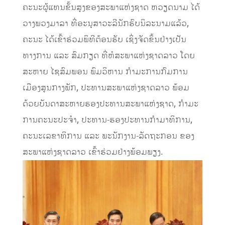
ຄະນະຜູ້ແທນຂັ້ນສູງຂອງສະພາແຫ່ງຊາດ ຫວຽດນາມ ໄດ້
ວາງພວງມາລາ ທີ່ອະນຸສາວະລີນັກຮົບນິລະນາມແລ້ວ,
ຄະນະ ໄດ້ເຂົ້າຮ່ວມພິທີຕ້ອນຮັບ ເຊິ່ງຈັດຂຶ້ນຢ່າງເປັນ
ທາງການ ແລະ ສົມກຽດ ທີ່ຫໍສະພາແຫ່ງຊາດລາວ ໂດຍ
ສະຫາຍ ໄຊສົມພອນ ພົມວິຫານ ກໍາມະການກົມການ
ເມືອງສູນກາງພັກ, ປະທານສະພາແຫ່ງຊາດລາວ ພ້ອມ
ດ້ວຍບັນດາສະຫາຍຮອງປະທານສະພາແຫ່ງຊາດ, ກໍາມະ
ການຄະນະປະຈໍາ, ປະທານ-ຮອງປະທານກໍາມາທິການ,
ຄະນະເລຂາທິການ ແລະ ພະນັກງານ-ລັດຖະກອນ ຂອງ
ສະພາແຫ່ງຊາດລາວ ເຂົ້າຮ່ວມຢ່າງພ້ອມພຽງ.