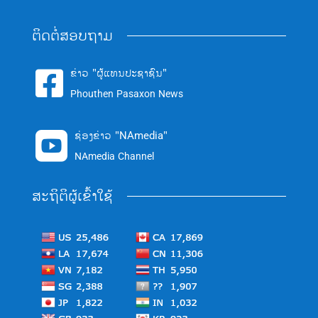
ຕິດຕໍ່ສອບຖາມ
ຂ່າວ "ຜູ້ແທນປະຊາຊົນ"

Phouthen Pasaxon News
ຊ່ອງຂ່າວ "NAmedia"

NAmedia Channel
ສະຖິຕິຜູ້ເຂົ້າໃຊ້