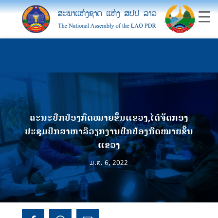
ຄະນະປົກປ້ອງກົດໝາຍຂັ້ນແຂວງ,ໄດ້ຈັດກອງ
ປະຊຸມປືກສາຫາລືວຽກງານປົກປ້ອງກົດໝາຍຂັ້ນ
ແຂວງ
ມ.ສ. 6, 2022