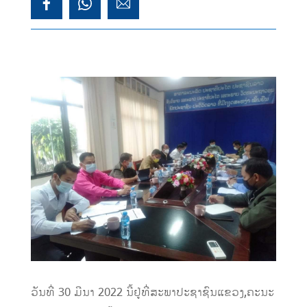
ວັນທີ່ 30 ມີນາ 2022 ນີ້ຢູ່ທີ່ສະພາປະຊາຊົນແຂວງ,ຄະນະ