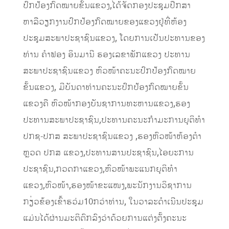
ປົກປ້ອງກົດໝາຍຂັ້ນແຂວງ,ໄດ້ຈັດກອງປະຊຸມປືກສາ
ຫາລືວຽກງານປົກປ້ອງກົດໝາຍຂອງແຂວງຢູ່ທີ່ຫ້ອງ
ປະຊຸມສະພາປະຊາຊົນແຂວງ, ໂດຍການເປັນປະທານຂອງ
ທ່ານ ຄໍາຟອງ ອິນມານີ ຮອງເລຂາພັກແຂວງ ປະທານ
ສະພາປະຊາຊົນແຂວງ ຫົວໜ້າຄະນະປົກປ້ອງກົດໝາຍ
ຂັ້ນແຂວງ, ມີບັນດາທ່ານຄະນະປົກປ້ອງກົດໝາຍຂັ້ນ
ແຂວງຄື ຫົວໜ້າກອງບັນຊາການທະຫານແຂວງ,ຮອງ
ປະທານສະພາປະຊາຊົນ,ປະທານຄະນະກໍາມະການຍຸຕິທໍາ
ປກຊ-ປກສ ສະພາປະຊາຊົນແຂວງ ,ຮອງຫົວໜ້າຫ້ອງຕໍາ
ຫຼວດ ປກສ ແຂວງ,ປະທານສານປະຊາຊົນ,ໄອຍະການ
ປະຊາຊົນ,ກວດກາແຂວງ,ຫົວໜ້າພະແນກຍຸຕິທໍາ
ແຂວງ,ຫົວໜ້າ,ຮອງໜ້າຂະແໜງ,ພະນັກງານວິຊາການ
ກຽ່ວຂ້ອງເຂົ້າຮວ່ມ10ກວ່າທ່ານ, ໃນວາລະດໍາເນີນປະຊຸມ
ແມ່ນໄດ້ຜ່ານມະຕິຕົກລົງວ່າດ້ວຍການແຕ່ງຕັ້ງຄະນະ