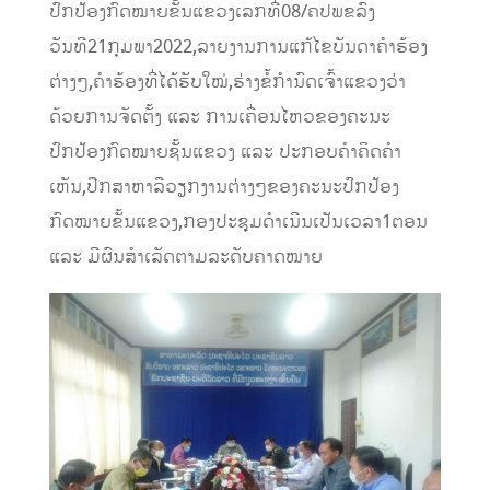
ປົກປ້ອງກົດໝາຍຂັ້ນແຂວງເລກທີ່08/ຄປພຂລົງ
ວັນທີ21ກຸມພາ2022,ລາຍງານການແກ້ໄຂບັນດາຄໍາຮ້ອງ
ຕ່າງໆ,ຄໍາຮ້ອງທີ່ໄດ້ຮັບໃໝ່,ຮ່າງຂໍ້ກໍານົດເຈົ້າແຂວງວ່າ
ດ້ວຍການຈັດຕັ້ງ ແລະ ການເຄື່ອນໄຫວຂອງຄະນະ
ປົກປ້ອງກົດໝາຍຊັ້ນແຂວງ ແລະ ປະກອບຄໍາຄິດຄໍາ
ເຫັນ,ປືກສາຫາລືວຽກງານຕ່າງໆຂອງຄະນະປົກປ້ອງ
ກົດໝາຍຂັ້ນແຂວງ,ກອງປະຊຸມດໍາເນີນເປັນເວລາ1ຕອນ
ແລະ ມີຜົນສໍາເລັດຕາມລະດັບຄາດໝາຍ