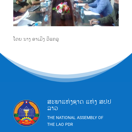
ໂດຍ ນາງ ອາເມີງ ວີແຄລູ
ສະພາແຫ່ງຊາດ ແຫ່ງ ສປປ
ລາວ
THE NATIONAL ASSEMBLY OF
THE LAO PDR