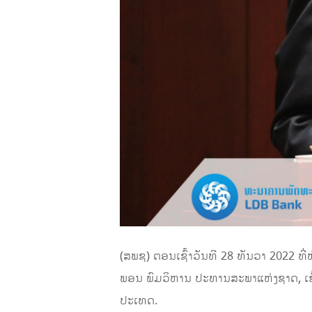
(ສພຊ) ຕອນເຊົ້າວັນທີ 28 ທັນວາ 2022
ພອນ ພົມວິຫານ ປະທານສະພາແຫ່ງຊາດ, ເຂົ
ປະເທດ.