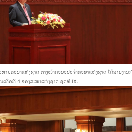
ປະທານສະພາແຫ່ງຊາດ ຕາງໜ້າຄະນະປະຈໍາສະພາແຫ່ງຊາດ ໄດ້ລາຍງານກ
ນເທື່ອທີ 4 ຂອງສະພາແຫ່ງຊາດ ຊຸດທີ IX.