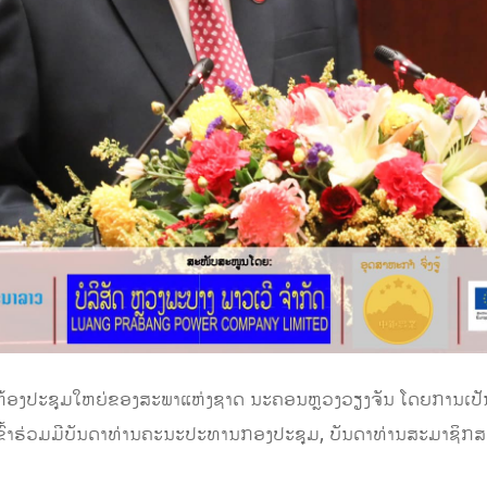
 ທີ່ຫ້ອງປະຊຸມໃຫຍ່ຂອງສະພາແຫ່ງຊາດ ນະຄອນຫຼວງວຽງຈັນ ໂດຍການເ
້າຮ່ວມມີບັນດາທ່ານຄະນະປະທານກອງປະຊຸມ, ບັນດາທ່ານສະມາຊິກສະພ