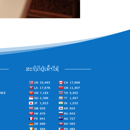
ສະຖິຕິຜູ້ເຂົ້າໃຊ້
ews