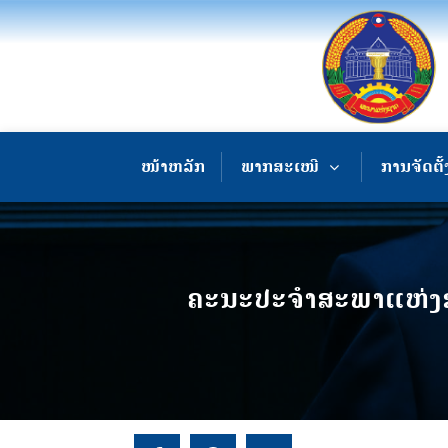
ໜ້າຫລັກ
ພາກສະເໜີ
ການຈັດຕັ້
ຄະນະປະຈໍາສະພາແຫ່ງຊ