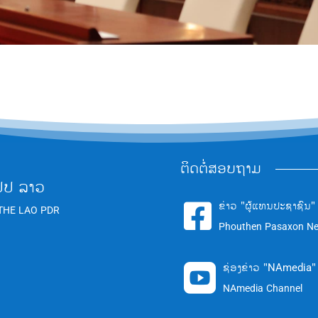
ຕິດຕໍ່ສອບຖາມ
ປປ ລາວ
ຂ່າວ "ຜູ້ແທນປະຊາຊົນ"

THE LAO PDR
Phouthen Pasaxon N
ຊ່ອງຂ່າວ "NAmedia"

NAmedia Channel