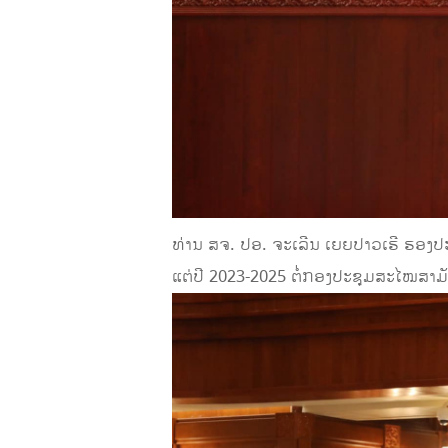
ທ່ານ ສຈ. ປອ. ຈະເລີນ ເຍຍປາວເຮີ ຮອງ
ແຕ່ປີ 2023-2025 ຕໍ່ກອງປະຊຸມສະໄໝສາມັ