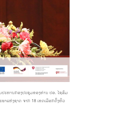
ປັນປະທານກອງປະຊຸມຂອງທ່ານ ປອ. ໄຊສົມ
າແຫ່ງຊາດ ຈາກ 18 ເຂດເລືອກຕັ້ງທົ່ວ