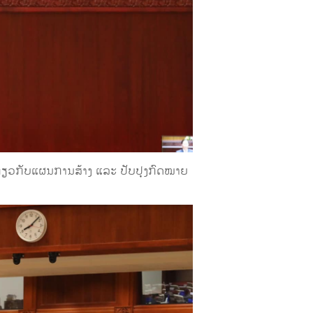
່ຽວກັບແຜນການສ້າງ ແລະ ປັບປຸງກົດໝາຍ