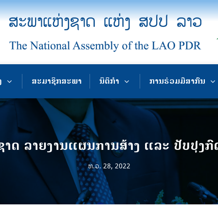
ງ
ສະມາຊິກສະພາ
ນິຕິກຳ
ການຮ່ວມມືສາກົນ
າດ ລາຍງານແຜນການສ້າງ ແລະ ປັບປຸງກົດ
ທ.ວ. 28, 2022