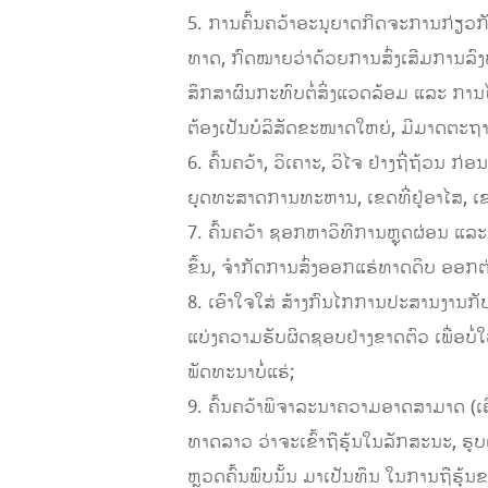
5. ການຄົ້ນຄວ້າອະນຸຍາດກິດຈະການກ່ຽວກັບ
ທາດ, ກົດໝາຍວ່າດ້ວຍການສົ່ງເສີມການລົງທ
ສຶກສາຜົນກະທົບຕໍ່ສິ່ງແວດລ້ອມ ແລະ ການ
ຕ້ອງເປັນບໍລິສັດຂະໜາດໃຫຍ່, ມີມາດຕະຖ
6. ຄົ້ນຄວ້າ, ວິເຄາະ, ວິໄຈ ຢ່າງຖີ່ຖ້ວນ
ຍຸດທະສາດການທະຫານ, ເຂດທີ່ຢູ່ອາໄສ, ເຂດ
7. ຄົ້ນຄວ້າ ຊອກຫາວິທີການຫຼຸດຜ່ອນ ແລະ
ຂຶ້ນ, ຈໍາກັດການສົ່ງອອກແຮ່ທາດດິບ ອອກ
8. ເອົາໃຈໃສ່ ສ້າງກົນໄກການປະສານງານກັບ
ແບ່ງຄວາມຮັບຜິດຊອບຢ່າງຂາດຕົວ ເພື່ອບ
ພັດທະນາບໍ່ແຮ່;
9. ຄົ້ນຄວ້າພິຈາລະນາຄວາມອາດສາມາດ (ເຄ
ທາດລາວ ວ່າຈະເຂົ້າຖືຮຸ້ນໃນລັກສະນະ, ຮູ
ຫຼວດຄົ້ນພົບນັ້ນ ມາເປັນທຶນ ໃນການຖືຮຸ້ນ