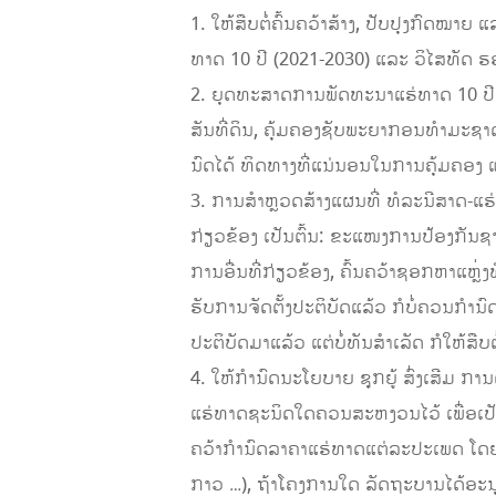
1. ໃຫ້ສືບຕໍ່ຄົ້ນຄວ້າສ້າງ, ປັບປຸງກົດໝາຍ
ທາດ 10 ປີ (2021-2030) ແລະ ວິໄສທັດ 
2. ຍຸດທະສາດການພັດທະນາແຮ່ທາດ 10 ປີ 
ສັນທີ່ດິນ, ຄຸ້ມຄອງຊັບພະຍາກອນທໍາມະຊ
ນົດໄດ້ ທິດທາງທີ່ແນ່ນອນໃນການຄຸ້ມຄອງ ແ
3. ການສໍາຫຼວດສ້າງແຜນທີ່ ທໍລະນີສາດ-
ກ່ຽວຂ້ອງ ເປັນຕົ້ນ: ຂະແໜງການປ້ອງກັນຊ
ການອື່ນທີ່ກ່ຽວຂ້ອງ, ຄົ້ນຄວ້າຊອກຫາແຫຼ່
ຮັບການຈັດຕັ້ງປະຕິບັດແລ້ວ ກໍບໍ່ຄວນກໍານົດ
ປະຕິບັດມາແລ້ວ ແຕ່ບໍ່ທັນສຳເລັດ ກໍໃຫ້ສືບຕໍ
4. ໃຫ້ກຳນົດນະໂຍບາຍ ຊຸກຍູ້ ສົ່ງເສີມ ກ
ແຮ່ທາດຊະນິດໃດຄວນສະຫງວນໄວ້ ເພື່ອເປັນ
ຄວ້າກໍານົດລາຄາແຮ່ທາດແຕ່ລະປະເພດ ໂດຍມ
ກາວ …), ຖ້າໂຄງການໃດ ລັດຖະບານໄດ້ອະນຸຍາ