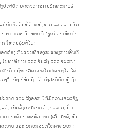
ຈັດຕັ້ງປະຕິບັດ ຍຸດທະສາດການພັດທະນາແຮ່
ມ່ບົດຈັດສັນທີ່ດິນແຫ່ງຊາດ ແລະ ແຜນຈັດ
ານ ແລະ ກົດໝາຍທີ່ກ່ຽວຂ້ອງ ເພື່ອກໍາ
 ໃຫ້ຄົນຮຸ່ນຕໍ່ໄປ;
ສອດຄ່ອງ ກັບແຜນທີ່ຂອງຂະແໜງການອື່ນທີ່
ມ, ໂຍທາທິການ ແລະ ຂົນສົ່ງ ແລະ ຂະແໜງ
້ກວດກາຄືນ ຖ້າຫາກວ່າເຂດໃດຢູ່ແຂວງໃດ ໄດ້
ງໃດໜຶ່ງ ບໍ່ທັນຖືກຈັດຕັ້ງປະຕິບັດ ຫຼື ຖືກ
ຍໃນປະເທດ ແລະ ສົ່ງອອກ ໃຫ້ມີຄວາມຈະແຈ້ງ,
່ງ ເພື່ອສົ່ງອອກຂາຍຕ່າງປະເທດ, ຄົ້ນ
ານວນປະລິມານສະສົມຫຼາຍ (ເກືອກາລີ, ຫີນ
ກົດໝາຍ ແລະ ບໍ່ຄວນສືບຕໍ່ໃຫ້ລົງທຶນອີກ;