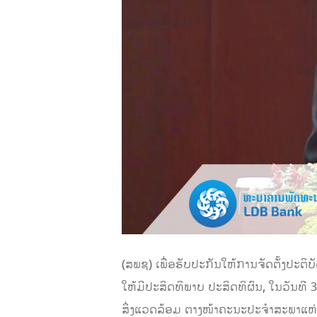
(ສພຊ) ເພື່ອຮັບປະກັນໃຫ້ການຈັດຕັ້ງປະຕ
ໃຫ້ມີປະສິດທິພາບ ປະສິດທິຜົນ, ໃນວັນທີ
ສິ່ງແວດລ້ອມ ຕາງໜ້າຄະນະປະຈໍາສະພາແຫ່ງຊາດ