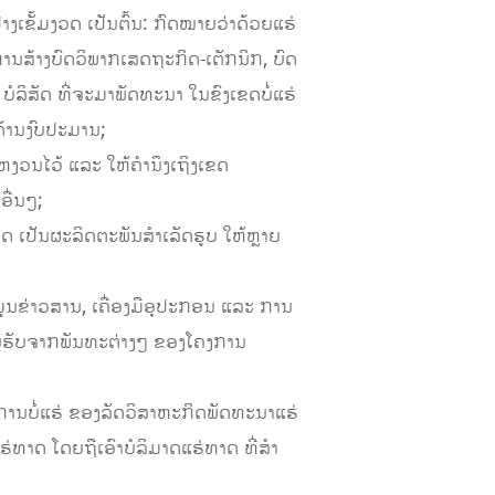
ງເຂັ້ມງວດ ເປັນຕົ້ນ: ກົດໝາຍວ່າດ້ວຍແຮ່
ການສ້າງບົດວິພາກເສດຖະກິດ-ເຕັກນິກ, ບົດ
ລິສັດ ທີ່ຈະມາພັດທະນາ ໃນຂົງເຂດບໍ່ແຮ່
ດ້ານງົບປະມານ;
ະຫງວນໄວ້ ແລະ ໃຫ້ຄໍານຶງເຖິງເຂດ
ອື່ນໆ;
າດ ເປັນຜະລິດຕະພັນສໍາເລັດຮູບ ໃຫ້ຫຼາຍ
ມູນຂ່າວສານ, ເຄື່ອງມືອຸປະກອນ ແລະ ການ
າຍຮັບຈາກພັນທະຕ່າງໆ ຂອງໂຄງການ
ການບໍ່ແຮ່ ຂອງລັດວິສາຫະກິດພັດທະນາແຮ່
່ທາດ ໂດຍຖືເອົາບໍລິມາດແຮ່ທາດ ທີ່ສໍາ