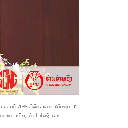
ັດ ຮອດປີ 2035 ທີ່ລັດຖະບານ ໄດ້ວາງອອກ
ການເສດຖະກິດ, ເຕັກໂນໂລຊີ ແລະ