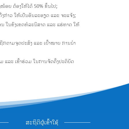
ອຍ ຕ້ອງໃຫ້ໄດ້ 50% ຂຶ້ນໄປ;
ັ່ງກ່າວ ໃຫ້ເປັນອັນລະອຽດ ແລະ ຈະແຈ້ງ;
ອນ ໃນຂົງເຂດທໍລະນີສາດ ແລະ ແຮ່ທາດ ໃຫ້
ຖືກຕາມຈຸດປະສົງ ແລະ ເປົ້າໝາຍ ການນຳ
ມ ແລະ ເຂົ້າຮ່ວມ ໃນການຈັດຕັ້ງປະຕິບັດ
ສະຖິຕິຜູ້ເຂົ້າໃຊ້