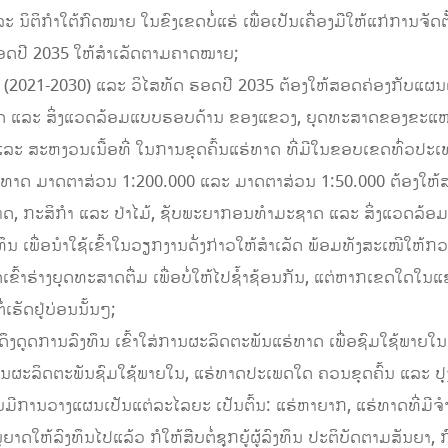
 ແລະ ນິຕິກຳໃຕ້ກົດໝາຍ ໃນຂົງເຂດບໍ່ແຮ່ ເພື່ອເປັນເຄື່ອງມືໃຫ້ແກ່ການ
ຮອດປີ 2035 ໃຫ້ສໍາເລັດຕາມຄາດໝາຍ;
(2021-2030) ແລະ ວິໄສທັດ ຮອດປີ 2035 ຕ້ອງໃຫ້ສອດຄ່ອງກັບແຜນແ
າດ ແລະ ສິ່ງແວດລ້ອມແບບຮອບດ້ານ ຂອງແຂວງ, ຍຸດທະສາດຂອງຂະແໜງກ
ລະ ສະຫງວນເນື້ອທີ່ ໃນການຂຸດຄົ້ນແຮ່ທາດ ທີ່ມີໃນຂອບເຂດທົ່ວປະເທດ
ແຮ່ທາດ ມາດຕາສ່ວນ 1:200.000 ແລະ ມາດຕາສ່ວນ 1:50.000 ຕ້ອງໃຫ້
າດ, ກະສິກໍາ ແລະ ປ່າໄມ້, ຊັບພະຍາກອນທໍາມະຊາດ ແລະ ສິ່ງແວດລ້ອ
ງທຶນ ເພື່ອນໍາໃຊ້ເຂົ້າໃນວຽກງານດັ່ງກ່າວໃຫ້ສໍາເລັດ ພ້ອມທັງສະເໜີໃຫ
ເຂົ້າຮ່າງຍຸດທະສາດຕື່ມ ເພື່ອບໍ່ໃຫ້ໄປຊໍ້າຊ້ອນກັນ, ແຕ່ຫາກເຂດໃດໃນແຂວ
່ເຮັດຢູ່ບ່ອນນັ້ນໆ;
ານດຶງດູດການລົງທຶນ ເຂົ້າໃສ່ການຜະລິດຕະພັນແຮ່ທາດ ເພື່ອຊົມໃຊ້ພາ
ຜະລິດຕະພັນຊົມໃຊ້ພາຍໃນ, ແຮ່ທາດປະເພດໃດ ຄວນຂຸດຄົ້ນ ແລະ ປຸງແຕ
ີການວາງແຜນເປັນແຕ່ລະໄລຍະ ເປັນຕົ້ນ: ແຮ່ຫາຍາກ, ແຮ່ທາດທີ່ມີຈໍ
ດໃຫ້ລົງທຶນໄປແລ້ວ ກໍໃຫ້ສືບຕໍ່ຊຸກຍູ້ຜູ້ລົງທຶນ ປະຕິບັດຕາມສັນຍາ, 