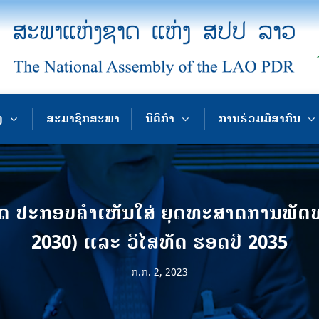
ງ
ສະມາຊິກສະພາ
ນິຕິກຳ
ການຮ່ວມມືສາກົນ
 ປະກອບຄໍາເຫັນໃສ່ ຍຸດທະສາດການພັດທະ
2030) ແລະ ວິໄສທັດ ຮອດປີ 2035
ກ.ກ. 2, 2023