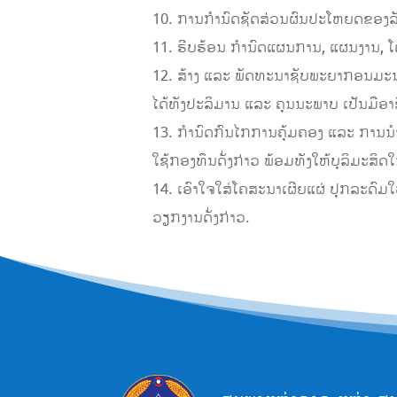
10. ການກໍານົດຊັດສ່ວນຜົນປະໂຫຍດຂອງລັ
11. ຮີບຮ້ອນ ກໍານົດແຜນການ, ແຜນງານ, ໂ
12. ສ້າງ ແລະ ພັດທະນາຊັບພະຍາກອນມະນຸ
ໄດ້ທັງປະລິມານ ແລະ ຄຸນນະພາບ ເປັນມືອາ
13. ກຳນົດກົນໄກການຄຸ້ມຄອງ ແລະ ການນໍ
ໃຊ້ກອງທຶນດັ່ງກ່າວ ພ້ອມທັງໃຫ້ບຸລິມະສິດ
14. ເອົາໃຈໃສ່ໂຄສະນາເຜີຍແຜ່ ປຸກລະດົມໃ
ວຽກງານດັ່ງກ່າວ.