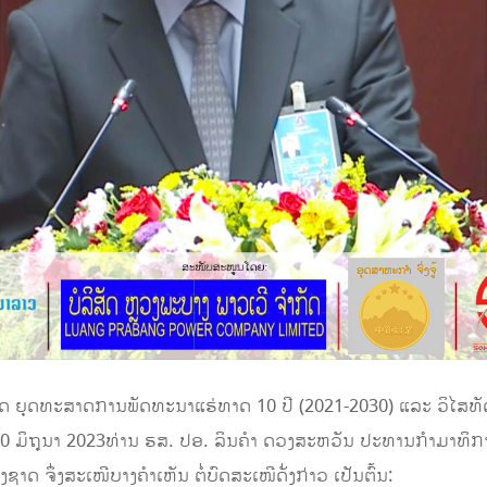
ິບັດ ຍຸດທະສາດການພັດທະນາແຮ່ທາດ 10 ປີ (2021-2030) ແລະ ວິໄສທ
 30 ມິຖຸນາ 2023ທ່ານ ຮສ. ປອ. ລິນຄໍາ ດວງສະຫວັນ ປະທານກໍາມາທິ
 ຈຶ່ງສະເໜີບາງຄໍາເຫັນ ຕໍ່ບົດສະເໜີດັ່ງກ່າວ ເປັນຕົ້ນ: