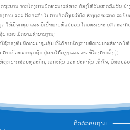
ດຖະບານ ຈາກໂຄງການພັດທະນາແຮ່ທາດ ຕ້ອງໃຫ້ສົມເຫດສົມຜົນ ຢ່າງໜ້
ຄງການ ແລະ ກິດຈະກໍາ ໃນການຈັດຕັ້ງປະຕິບັດ ຮ່າງຍຸດທະສາດ ສະບັບດ
ດ ໃຫ້ມີຈຸດສຸມ ແລະ ມີເປົ້າໝາຍທີ່ແນ່ນອນ ໂດຍສະເພາະ ບຸກຄະລາກ
ຊີບ ແລະ ມີຄວາມຊໍານານງານ;
າໃຊ້ກອງທຶນພັດທະນາຊຸມຊົນ ທີ່ໄດ້ຈາກໂຄງການພັດທະນາແຮ່ທາດ ໃຫ້
ໃນການພັດທະນາຊຸມຊົນ ຢູ່ເຂດໃກ້ຄຽງ ແລະ ເຂດທີ່ໂຄງການຕັ້ງຢູ່;
ຫ້ທຸກພາກສ່ວນທຸລະກິດ, ເອກະຊົນ ແລະ ປະຊາຊົນ ເຂົ້າໃຈ, ມີສ່ວນຮ່ວ
ຕິດຕໍ່ສອບຖາມ