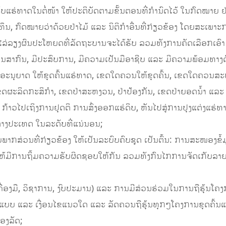
ແຮ່ທາດໃນຕໍ່ໜ້າ ໃຫ້ປະຕິບັດຕາມຂັ້ນຕອນທີ່ກໍານົດໄວ້ ໃນກົດໝາຍ ຢ່າ
ຶນ, ກົດໝາຍວ່າດ້ວຍປ່າໄມ້ ແລະ ນິຕິກໍາອື່ນທີ່ກ່ຽວຂ້ອງ ໂດຍສະເພາະ
ໄລ່ລຽງຜົນປະໂຫຍດທີ່ລັດຖະບານຈະໄດ້ຮັບ ລວມທັງການຄັດເລືອກເອົາ ບໍ
ານສາກົນ, ມີປະສົບການ, ມີຄວາມເປັນມືອາຊີບ ແລະ ມີຄວາມພ້ອມທາງ
 ກ່ອນອະນຸຍາດ ໃຫ້ຂຸດຄົ້ນແຮ່ທາດ, ເຂດໃດຄວນໃຫ້ຂຸດຄົ້ນ, ເຂດໃດຄວນສ
ຜະລິດກະສິກໍາ, ເຂດປ່າສະຫງວນ, ປ່າປ້ອງກັນ, ເຂດປ່າຍອດນໍ້າ ແລະ 
 ກ້າວໄປເຖິງການຢຸດຕິ ການສົ່ງອອກແຮ່ດິບ, ຫັນໄປສູ່ການປຸງແຕ່ງແຮ່ທ
ຕ່າງປະເທດ ໃນລະດັບທີ່ແນ່ນອນ;
ພາກສ່ວນທີ່ກ່ຽວຂ້ອງ ໃຫ້ເປັນລະບົບຄົບຊຸດ ເປັນຕົ້ນ: ການສະໜອງຂໍ້
ໍ່ໃຫ້ມີການຖິ້ມຄວາມຮັບຜິດຊອບໃຫ້ກັນ ລວມທັງກົນໄກການຈັດເກັບລ
ື່ອງມື, ວິຊາການ, ງົບປະມານ) ແລະ ການມີສ່ວນຮ່ວມໃນການຖືຮຸ້ນໂຄງ
ບແບບ ແລະ ເງື່ອນໄຂແນວໃດ ແລະ ລັດຄວນຖືຮຸ້ນທຸກໆໂຄງການຂຸດຄົ້ນແຮ
ຂອງລັດ;