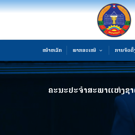
ໜ້າຫລັກ
ພາກສະເໜີ
ການຈັດຕັ້
ຄະນະປະຈໍາສະພາແຫ່ງຊາດ