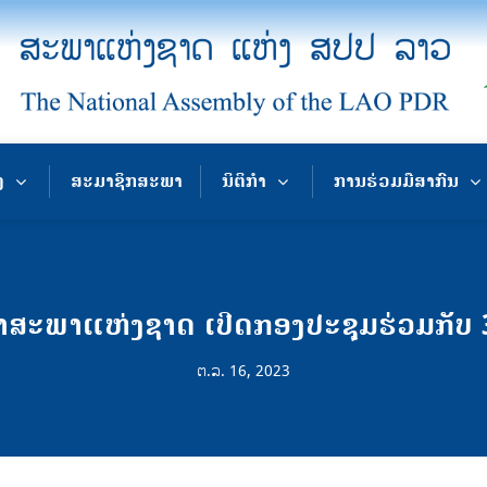
ງ
ສະມາຊິກສະພາ
ນິຕິກຳ
ການຮ່ວມມືສາກົນ
ສະພາແຫ່ງຊາດ ເປີດກອງປະຊຸມຮ່ວມກັບ 
ຕ.ລ. 16, 2023