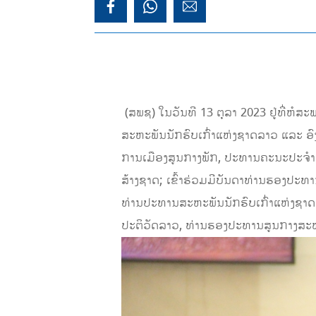
​ (ສພຊ) ໃນວັນທີ 13 ຕຸລາ 2023 ຢູ່ທີ່
ສະຫະພັນນັກຮົບເກົ່າແຫ່ງຊາດລາວ ແລະ ອ
ການເມືອງສູນກາງພັກ, ປະທານຄະນະປະຈໍາ
ສ້າງຊາດ; ເຂົ້າຮ່ວມມີບັນດາທ່ານຮອງ
ທ່ານປະທານສະຫະພັນນັກຮົບເກົ່າແຫ່ງຊ
ປະຕິວັດລາວ, ທ່ານຮອງປະທານສູນກາງສະຫ