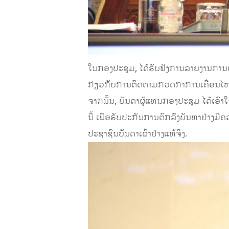
​ໃນກອງປະຊຸມ, ໄດ້ຮັບຟັງການລາຍງານການ
ກ່ຽວກັບການຕິດຕາມກວດກາການເຄື່ອນໄ
​ຈາກນັ້ນ, ບັນດາຜູ້ແທນກອງປະຊຸມ ໄດ້ເອົາ
ນີ້ ເພື່ອຮັບປະກັນການຕົກລົງບັນຫາຢ່າງ
ປະຊາຊົນບັນດາເຜົ່າຢ່າງແທ້ຈິງ.