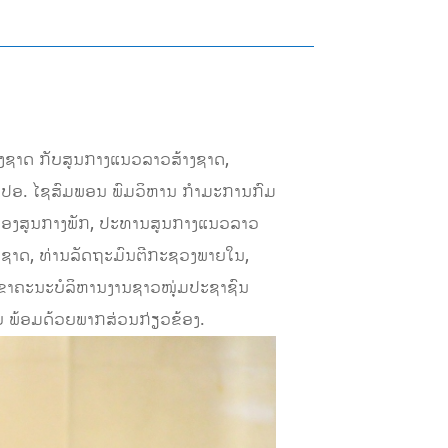
ຫ່ງຊາດ ກັບສູນກາງແນວລາວສ້າງຊາດ,
ນ ປອ. ໄຊສົມພອນ ພົມວິຫານ ກໍາມະການກົມ
ມືອງສູນກາງພັກ, ປະທານສູນກາງແນວລາວ
ຊາດ, ທ່ານລັດຖະມົນຕີກະຊວງພາຍໃນ,
ຂາຄະນະບໍລິຫານງານຊາວໜຸ່ມປະຊາຊົນ
 ພ້ອມດ້ວຍພາກສ່ວນກ່ຽວຂ້ອງ.