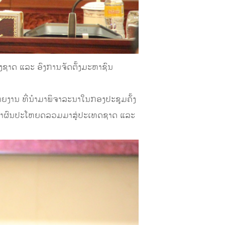
ງຊາດ ແລະ ອົງການຈັດຕັ້ງມະຫາຊົນ
ລາຍງານ ທີ່ນໍາມາພິຈາລະນາໃນກອງປະຊຸມຄັ້ງ
ລະ ນໍາຜົນປະໂຫຍດລວມມາສູ່ປະເທດຊາດ ແລະ