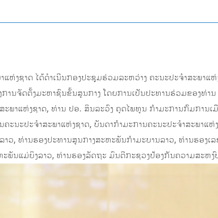
ຫໍສະພາແຫ່ງຊາດ ໄດ້ດໍາເນີນກອງປະຊຸມຮ່ວມລະຫວ່າງ ຄະນະປະຈຳສະພາແ
ົງການຈັດຕັ້ງມະຫາຊົນຂັ້ນສູນກາງ ໂດຍການເປັນປະທານຮ່ວມຂອງທ່າ
ສະພາແຫ່ງຊາດ, ທ່ານ ປອ. ສິນລະວົງ ຄຸດໄພທູນ ກໍາມະການກົມການເ
ປະທານຄະນະປະຈຳສະພາແຫ່ງຊາດ, ບັນດາກຳມະການຄະນະປະຈຳສະພາແຫ່ງ
າດລາວ, ທ່ານຮອງປະທານສູນກາງສະຫະພັນກຳມະບານລາວ, ທ່ານຮອງເລ
ະພັນແມ່ຍິງລາວ, ທ່ານຮອງລັດຖະ ມົນຕີກະຊວງປ້ອງກັນຄວາມສະຫງົບ