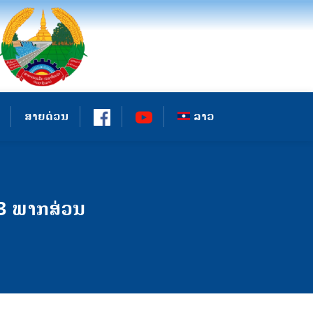
ສາຍດ່ວນ
ລາວ
3 ພາກສ່ວນ