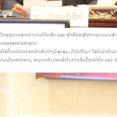
ຍົກສູງຄຸນນະພາບການປະຕິບັດສິດ ແລະ ໜ້າທີ່ຂອງອົງການແນວລາວສ້າ
ຫວຂອງສະພາແຫ່ງຊາດ.
ໃຈໃສ່ຄົ້ນຄວ້າປະກອບຄໍາເຫັນຢ່າງມີຈຸດສຸມ, ກົງໄປກົງມາ ໃສ່ບັນດາບົດ
ມີຄວາມເປັນເອກະພາບ, ສາມາດເປັນບ່ອນອີງໃນການຈັດຕັ້ງປະຕິບັດ ແ