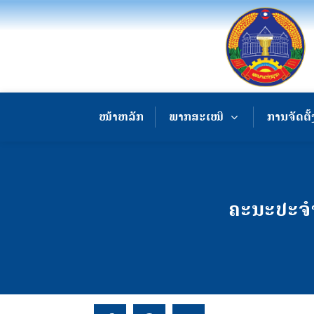
ໜ້າຫລັກ
ພາກສະເໜີ
ການຈັດຕັ້
ຄະນະປະຈຳ