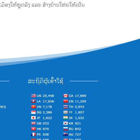
ືອງໃຫ້ຫຼຸດລົງ ແລະ ສ້າງບ້ານໃຫ່ຍໃຫ້ເປັນ
ສະຖິຕິຜູ້ເຂົ້າໃຊ້
ews