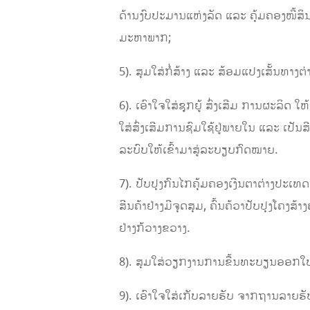
ດ້ານງົບປະມານແຫ່ງລັດ ແລະ ຄຸ້ມຄອງໜີ້ສ
ມະຫາພາກ;
5). ສຸມໃສ່ກໍ່ສ້າງ ແລະ ສ້ອມແປງເສັ້ນທາ
6). ເອົາໃຈໃສ່ຊຸກຍູ້ ສົ່ງເສີມ ການຜະລິດ 
ໃສ່ສົ່ງເສີມການຊົມໃຊ້ຢູ່ພາຍໃນ ແລະ ເປັນສ
ລະບົບໃຫ້ເຂົ້າມາສູ່ລະບຽບກົດໝາຍ.
7). ປັບປຸງກົນໄກຄຸ້ມຄອງເງີນຕາຕ່າງປະເທດ
ສີນຄ້າຢ່າງມີຈຸດສຸມ, ຄົ້ນຄ້ວາປັບປຸງໂຄງສ
ຢ່າງກ້ວາງຂວາງ.
8). ສຸມໃສ່ວຽກງານການຂື້ນທະບຽນອອກໃບຕ
9). ເອົາໃຈໃສ່ເກັບລາຍຮັບ ຈາກຖານລາຍຮັບທ