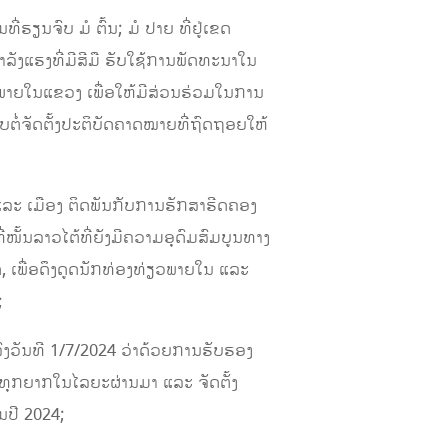
ຽນຈົບ ມໍ ຕົ້ນ; ມໍ ປາຍ ທີ່ຢູ່ເຂດ
າລັງແຮງທີ່ມີສີມື ຮັບໃຊ້ການພັດທະນາໃນ
ນພາຍໃນແຂວງ ເພື່ອໃຫ້ມີສ່ວນຮ່ວມໃນການ
ບຕໍ່ຈັດຕັ້ງປະຕິບັດຄາດໝາຍທີ່ຖົດຖອຍໃຫ້
ແລະ ເມືອງ ຕິດພັນກັບການຮັກສາຮີດຄອງ
ໜັ້ນລາວໄຕ້ທີ່ຍັງມີຄວາມອຸດົມສົມບູນທາງ
, ເພື່ອດຶງດູດນັກທ່ອງທ່ຽວພາຍໃນ ແລະ
;
ົງວັນທີ 1/7/2024 ວ່າດ້ວຍການຮັບຮອງ
ຸກຍາກໃນໄລຍະຜ່ານມາ ແລະ ຈັດຕັ້ງ
ປີ 2024;