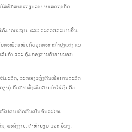
ອົາໃຈໃສ່ຮັກສາສະຖຽນລະພາບເສດຖະກິດ
າ ໃຫ້ໄດ້ມາດຕະຖານ ແລະ ສະດວກສະບາຍຂື້ນ.
ຕິດພັນສະໜິດແໜ້ນກັບອຸດສະຫະກໍາປຸງແຕ່ງ ແນ
ເຂົ້າສີນຄ້າ ແລະ ຄຸ້ມຄອງການຄ້າຂາຍນອກ
ບູລິມະສິດ, ສະໜອງແຫຼ່ງທືນເພື່ອການຜະລິດ
ຽງຄູ່ ກັບການສົ່ງເສີມການນໍາໃຊ້ເງີນກີບ
 ໃຫ້ໄປຕາມທິດຫັນເປັນທັນສະໄໝ.
ີນ, ພະລັງງານ, ຄ່າທໍານຽມ ແລະ ອື່ນໆ.