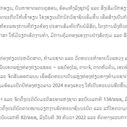
ຽນ, ບັນຫາຂາດແຄນຄູສອນ, ພ້ອມທັງລົງຊຸກຍູ້ ແລະ ສົ່ງເສີມນັກຮຽນທີ່ຮ
ະກິດໃຫ້ເຂົ້າຮຽນ ໂຮງຮຽນເຕັກນິກວິຊາຊີບເພີ່ມຂື້ນ ເພື່ອສ້າງເປັນກໍ
ໃຫ້ຂະແໜງການທີ່ກ່ຽວຂ້ອງ ປະສານສົມທົບກັບບໍລິສັດ, ໂຄງການລົງທື
ສາ ໃຫ້ມີວຽກເຮັດງານທໍາ, ມີການຄຸ້ມຄອງແຮງງານຢ່າງຮັດກຸມ ແລະ ສື
ແຫຼ່ງທ່ອງທ່ຽວປະຫວັດສາດ, ທໍາມະຊາດ ແລະ ວັດທະນະທໍາພາຍໃນແຂວງ 
ັບເຂດແຫຼ່ງທ່ອງທ່ຽວແຊພະ – ແຊປ້ອງໄລ, ຕາດຈໍ, ຕາດຫົວຄົນ, ເຂດທີ່
 ແລະ ຈັດສັນອອກແບບ ເພື່ອພັດທະນາເປັນແຫຼ່ງທ່ອງທ່ຽວທາງທໍາມະຊາດ
 ກຽມພ້ອມເປີດປີທ່ອງທ່ຽວລາວ 2024 ຂອງແຂວງ ໃຫ້ເປັນຂະບວນຟົດຟື້ນ
້ວາ ແລະ ຈັດຕັ້ງປະຕິບັດມະຕິສະພາແຫ່ງຊາດ ສະບັບເລກທີ 134/ສພຊ, ລ
ັດຕັ້ງປະຕິບັດຄາດໝາຍວຽກງານພັດທະນາຊົນນະບົດ ແລະ ແກ້ໄຂຄວາມທ
ບັບເລກທີ 82/ສພຊ, ລົງວັນທີ 30 ທັນວາ 2022 ແລະ ທິດທາງແຜນການ