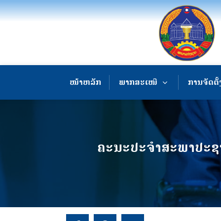
ໜ້າຫລັກ
ພາກສະເໜີ
ການຈັດຕັ້
ຄະນະປະຈຳສະພາປະຊາຊ