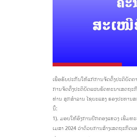
ເພື່ອຮັບປະກັນໃຫ້ແກ່ການຈັດຕັ້ງປະຕິບ
ການຈັດຕັ້ງປະຕິບັດແຜນພັດທະນາເສດຖະກິ
ທ່ານ ສຸກສໍາລານ​ ໄຊຍະແສງ ຮອງປະທານສະ
ນີ້:
1). ມອບໃຫ້ອົງການປົກຄອງແຂວງ ເພີ່ມທະ
ເມສາ 2024 ວ່າດ້ວຍການສ້າງເສດຖະກິດເອກ