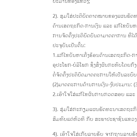
ປະມານຂອງແຂວງ;
2). ສຸມໃສ່ປະຕິບັດຄາດໝາຍຂອງແຜນພັດທ
ດ້ານເສດຖະກິດ-ການເງິນ ແລະ ແກ້ໄຂບັນ
ການຈັດຕັ້ງປະຕິບັດບັນດາມາດຕາການ ທີ່ໄດ
ປະຈຸບັນເປັນຕົ້ນ:
1.ແກ້ໄຂບັນຫາເຄັ່ງຮ້ອນດ້ານເສດຖະກິດ-ການເງ
ອຸປະໂພກ-ບໍລິໂພກ ຊຶ່ງສົ່ງຜົນກະທົບໂດຍກ
ຕໍ່ຈັດຕັ້ງປະຕິບັດມາດຕະການໃຫ້ເປັນລະ
(2)ມາດຕະການດ້ານການເງິນ-ງົບປະມານ: (
2.ເອົາໃຈໃສ່ແກ້ໄຂຜົນການກວດສອບ ແລະ
3). ສຸ່ມໃສ່ກະກຽມແຜນພັດທະນາເສດຖະກິດ
ສົມທົບແຕ່ຫົວທີ ກັບ ສະພາປະຊາຊົນແຂວງ
4). ເອົາໃຈໃສ່ເກັບລາຍຮັບ ຈາກຖານລາຍຮັບທ