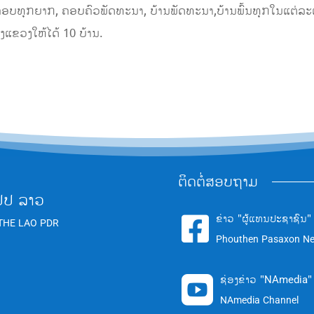
, ຄອບທຸກຍາກ, ຄອບຄົວພັດທະນາ, ບ້ານພັດທະນາ,ບ້ານພົ້ນທຸກໃນແຕ່ລະເມ
ແຂວງໃຫ້ໄດ້ 10 ບ້ານ.
ຕິດຕໍ່ສອບຖາມ
ປປ ລາວ
ຂ່າວ "ຜູ້ແທນປະຊາຊົນ"

THE LAO PDR
Phouthen Pasaxon N
ຊ່ອງຂ່າວ "NAmedia"

NAmedia Channel