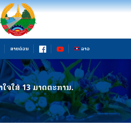
ສາຍດ່ວນ
ລາວ
ຈໃສ່ 13 ມາດຕະການ.​