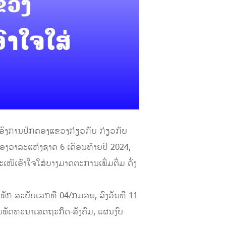
ອົງການປົກຄອງແຂວງກ່ຽວກັບ​ ກ່ຽວກັບ
ອງວາລະແຫ່ງຊາດ 6 ເດືອນທ້າຍປີ 2024,
ເອົາໃຈໃສ່ບາງມາດຕະການເພີ່ມຕື່ມ ດັ່ງ
ັກ ສະບັບເລກທີ 04/ກມສພ, ລົງວັນທີ 11
ຜນພັດທະນາເສດຖະກິດ-ສັງຄົມ, ແຜນງົບ