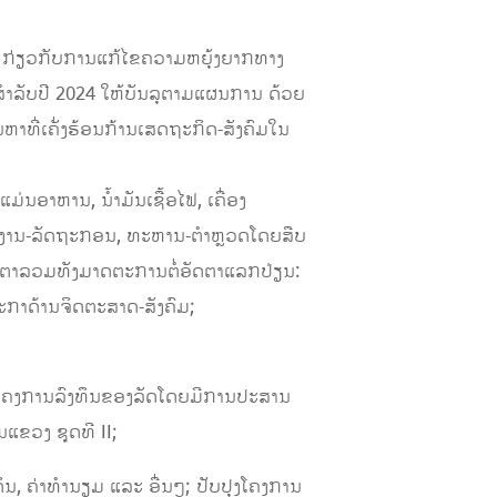
 ກ່ຽວກັບການແກ້ໄຂຄວາມຫຍຸ້ງຍາກທາງ
ຳລັບປີ 2024 ໃຫ້ບັນລຸຕາມແຜນການ ດ້ວຍ
ຫາທີ່ເຄັ່ງຮ້ອນກ້ານເສດຖະກິດ-ສັງຄົມໃນ
ແມ່ນອາຫານ, ນ້ຳມັນເຊື້ອໄຟ, ເຄື່ອງ
ພະນັກງານ-ລັດຖະກອນ, ທະຫານ-ຕຳຫຼວດໂດຍສືບ
ງິນຕາລວມທັງມາດຕະການຕໍ່ອັດຕາແລກປ່ຽນ:
ກາດ້ານຈິດຕະສາດ-ສັງຄົມ;
ຊີໂຄງການລົງທຶນຂອງລັດໂດຍມີການປະສານ
ແຂວງ ຊຸດທີ II;
ດິນ, ຄ່າທຳນຽມ ແລະ ອື່ນໆ; ປັບປຸງໂຄງການ