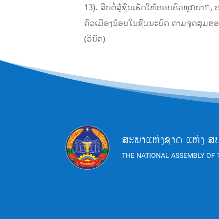
13). ສືບຕໍ່ສູ້ຊົນເຮັດໃຫ້ຄອບຄົວທຸກຍາກ
ຕົວເມືອງນ້ອຍໃນຊົນນະບົດ ຕາມຈຸດສຸມຂອງ
(ວິນັດ)
ສະພາແຫ່ງຊາດ ແຫ່ງ ສ
THE NATIONAL ASSEMBLY OF 