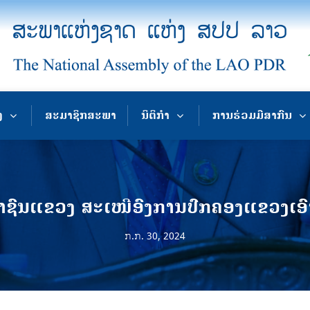
ງ
ສະມາຊິກສະພາ
ນິຕິກຳ
ການຮ່ວມມືສາກົນ
ົນແຂວງ ສະເໜີອົງການປົກຄອງແຂວງເອົາໃ
ກ.ກ. 30, 2024