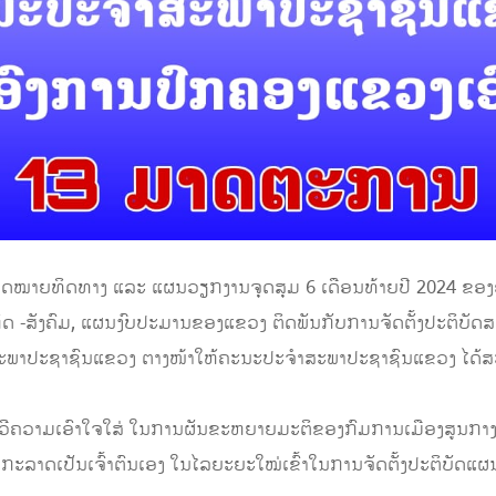
ັດຄາດໝາຍທິດທາງ ແລະ ແຜນວຽກງານຈຸດສຸມ 6 ເດືອນທ້າຍປີ 2024 ຂອງ
ດ -ສັງຄົມ, ແຜນງົບປະມານຂອງແຂວງ ຕິດພັນກັບການຈັດຕັ້ງປະຕິບັດສ
ພາປະຊາຊົນແຂວງ ຕາງໜ້າໃຫ້ຄະນະປະຈຳສະພາປະຊາຊົນແຂວງ ໄດ້ສະເໜີ
ວີຄວາມເອົາໃຈໃສ່ ໃນການຜັນຂະຫຍາຍມະຕິຂອງກົມການເມືອງສູນກາງພ
ະລາດເປັນເຈົ້າຕົນເອງ ໃນໄລຍະຍະໃໝ່ເຂົ້າໃນການຈັດຕັ້ງປະຕິບັດແ