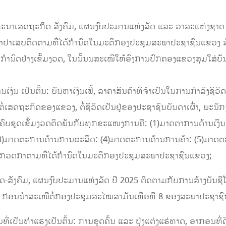
ະນາເສດຖະກິດ-ສັງຄົມ, ແຜນງົບປະມານແຫ່ງລັດ ແລະ ວາລະແຫ່ງຊາດ
ຫາຢາເສບຕິດຕາມທີ່ໄດ້ກຳນົດໃນມະຕິກອງປະຊຸມສະພາປະຊາຊົນແຂວງ ສ
້ກໍານົດຢ່າງເຂັ້ມງວດ, ໃນນັ້ນນສະເໜີໃຫ້ອົງການປົກຄອງແຂວງສຸມໃສ່ບັນ
ິນ ເປັນຕົ້ນ: ບັນຫາເງິນເຟີ້, ລາຄາສິນຄ້າທີ່ຈໍາເປັນໃນການກຳລົງຊີວິດ
ົງຕໍ່ເສດຖະກິດຂອງແຂວງ, ຕໍ່ຊິວິດເປັນຢູ່ຂອງປະຊາຊົນບັນດາເຜົ່າ, 
ບົບຄົບຊຸດເຂັ້ມງວດຕິດພັນກັບທຸກຂະແໜງການຄື: (1)ມາດຕາການດ້ານເ
3)ມາດຕະການດ້ານການຜະລິດ: (4)ມາດຕະການດ້ານການຄ້າ: (5)ມາດຕະ
 ກວດກາຕາມທີ່ໄດ້ກຳນົດໃນມະຕິກອງປະຊຸມສະພາປະຊາຊົນແຂວງ;
-ສັງຄົມ, ແຜນງົບປະມານແຫ່ງລັດ ປີ 2025 ຕິດຕາມກັບການສ້າງບັນ
 ກ່ອນນຳສະເໜີຕໍ່ກອງປະຊຸມສະໄໝສາມັນເທື່ອທີ 8 ຂອງສະພາປະຊາຊົນ
ີ່ເປັນທ່າແຮງເປັນຕົ້ນ: ການຂຸດຄົ້ນ ແລະ ປຸ່ງແຕ່ງແຮ່ທາດ, ອາກອນທີ່