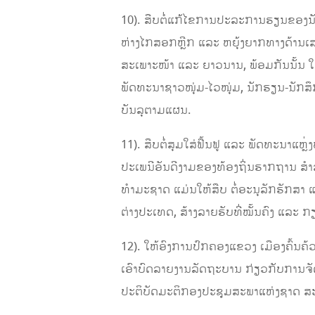
10). ສືບຕໍ່ແກ້ໄຂການປະລະການຮຽນຂອງນັກຮ
ຫ່າງໄກສອກຫຼີກ ແລະ ຫຍຸ້ງຍາກທາງດ້ານເສດຖ
ສະເພາະໜ້າ ແລະ ຍາວນານ, ພ້ອມກັນນັ້ນ 
ພັດທະນາຊາວໜຸ່ມ-ໄວໜຸ່ມ, ນັກຮຽນ-ນັກສຶກ
ບັນລຸຕາມແຜນ.
11). ສືບຕໍ່ສຸມໃສ່ຟື້ນຟູ ແລະ ພັດທະນາ
ປະເພນີອັນດີງາມຂອງທ້ອງຖິ່ນຮາກຖານ ສໍາລ
ທໍາມະຊາດ ແມ່ນໃຫ້ສືບ ຕໍ່ອະນຸລັກຮັກສາ
ຕ່າງປະເທດ, ສ້າງລາຍຮັບທີ່ໝັ້ນຄົງ ແລະ
12). ໃຫ້ອົງການປົກຄອງແຂວງ ເມືອງຄົ້ນຄ
ເອົາບົດລາຍງານລັດຖະບານ ກ່ຽວກັບການຈ
ປະຕິບັດມະຕິກອງປະຊຸມສະພາແຫ່ງຊາດ ສະ