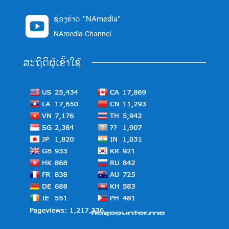
ຊ່ອງຂ່າວ "NAmedia"

NAmedia Channel
ສະຖິຕິຜູ້ເຂົ້າໃຊ້