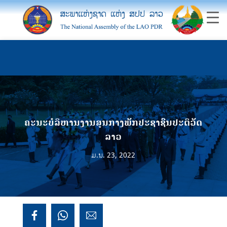
ຄະນະບໍລິຫານງານສູນກາງພັກປະຊາຊົນປະຕິວັດ
ລາວ
ມ.ນ. 23, 2022