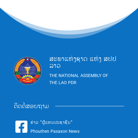
ສະພາແຫ່ງຊາດ ແຫ່ງ ສປປ
ລາວ
THE NATIONAL ASSEMBLY OF
THE LAO PDR
ຕິດຕໍ່ສອບຖາມ
ຂ່າວ "ຜູ້ແທນປະຊາຊົນ"

Phouthen Pasaxon News