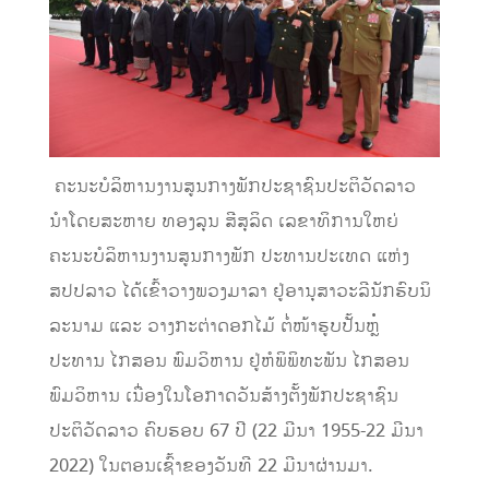
ຄະນະບໍລິຫານງານສູນກາງພັກປະຊາຊົນປະຕິວັດລາວ
ນຳໂດຍສະຫາຍ ທອງລຸນ ສີສຸລິດ ເລຂາທິການໃຫຍ່
ຄະນະບໍລິຫານງານສູນກາງພັກ ປະທານປະເທດ ແຫ່ງ
ສປປລາວ ໄດ້ເຂົ້າວາງພວງມາລາ ຢູ່ອານຸສາວະລີນັກຮົບນິ
ລະນາມ ແລະ ວາງກະຕ່າດອກໄມ້ ຕໍ່ໜ້າຮູບປັ້ນຫຼໍ່
ປະທານ ໄກສອນ ພົມວິຫານ ຢູ່ຫໍພິພິທະພັນ ໄກສອນ
ພົມວິຫານ ເນື່ອງໃນໂອກາດວັນສ້າງຕັ້ງພັກປະຊາຊົນ
ປະຕິວັດລາວ ຄົບຮອບ 67 ປີ (22 ມີນາ 1955-22 ມີນາ
2022) ໃນຕອນເຊົ້າຂອງວັນທີ 22 ມີນາຜ່ານມາ.