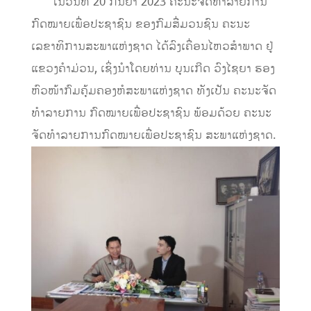
ໃນວັນທີ 20 ກັນຍາ 2023 ຄະນະຈັດທຳລາຍການ
ກົດໝາຍເພື່ອປະຊາຊົນ ຂອງກົມສື່ມວນຊົນ ຄະນະ
ເລຂາທິການສະພາແຫ່ງຊາດ ໄດ້ລົງເຄື່ອນໄຫວສຳພາດ ຢູ່
ແຂວງຄໍາມ່ວນ, ເຊິ່ງນໍາໂດຍທ່ານ ບຸນເກີດ ວົງໄຊຍາ ຮອງ
ຫົວໜ້າກົມຄຸ້ມຄອງຫໍສະພາແຫ່ງຊາດ ທັງເປັນ ຄະນະຈັດ
ທຳລາຍການ ກົດໝາຍເພື່ອປະຊາຊົນ ພ້ອມດ້ວຍ ຄະນະ
ຈັດທຳລາຍການກົດໝາຍເພື່ອປະຊາຊົນ ສະພາແຫ່ງຊາດ.