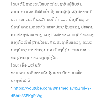
ໂດຍໃຫ້ມີສາລະປະໂຫຍດແກ່ປະຊາຊົນຜູ້ຮັບຊົມ
ລາຍການ ແລະ ມີສີສັນຂຶ້ນຕື່; ສ່ວນຜູ້ຖືກເຊີນສຳພາດມີ:
ປະທານຄະນະກຳມະການຍຸຕິທຳ ແລະ ປ້ອງກັນຊາດ-
ປ້ອງກັນຄວາມສະຫງົບ ສະພາປະຊາຊົນແຂວງ, ປະທານ
ສານປະຊາຊົນແຂວງ, ຮອງຫົວໜ້າພະແນກຍຸຕິທຳແຂວງ,
ຮອງຫົວໜ້າອົງການໄອຍະການປະຊາຊົນແຂວງ, ຄະນະ
ກອງບັນຊາການປກຊ-ປກສ ເມືອງບັ້ງໄຟ ແລະ ຄະນະ
ຫ້ອງການຍຸຕິທໍາເມືອງເຊບັ້ງໄຟ.
ໂດຍ: ເອື້ອ ມະໂນສິງ
ທ່ານ ສາມາດຕິດຕາມຮັບຊົມລາຍ ກົດໝາຍເພື່ອ
ປະຊາຊົນ: ລີ້
ງ:
https://youtube.com/@namedia7452?si=Y-
dBhth65EKgRlWg