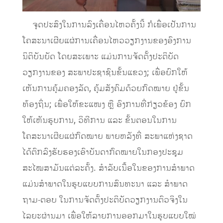
ຈຸດປະສົງໃນການລົງເຄື່ອນໄຫວຄັ້ງນີ້ ກໍເພື່ອເປັນການ
ໂຄສະນາເຜີຍແຜ່ການເຄື່ອນໄຫວວຽກງານຂອງອົງການ
ນິຕິບັນຍັດ ໂດຍສະເພາະ ແມ່ນການຈັດຕັ້ງປະຕິບັດ
ວຽກງານຂອງ ສະພາປະຊາຊົນຂັ້ນແຂວງ; ເພື່ອຍົກໃຫ້
ເຫັນການຄຸ້ມຄອງລັດ, ຄຸ້ມສັງຄົມດ້ວຍກົດໝາຍ ຢູ່ຂັ້ນ
ທ້ອງຖິ່ນ; ເພື່ອໃຫ້ຂະແໜງ ຫຼື ອົງການທີ່ກ່ຽວຂ້ອງ ຍົກ
ໃຫ້ເຫັນຮູບການ, ວິທີການ ແລະ ຂັ້ນຕອນໃນການ
ໂຄສະນາເຜີຍແຜ່ກົດໝາຍ ພາຍຫລັງທີ່ ສະພາແຫ່ງຊາດ
ໄດ້ຕົກລົງຮັບຮອງເອົາບັນດາກົດໝາຍໃນກອງປະຊຸມ
ສະໄໝສາມັນແຕ່ລະຄັ້ງ. ສຳລັບເນື້ອໃນຂອງການສຳພາດ
ແມ່ນສຳພາດໃນຮູບແບບການສົນທະນາ ແລະ ສຳພາດ
ຖາມ-ຕອບ ໃນການຈັດຕັ້ງປະຕິບັດວຽກງານຕົວຈິງໃນ
ໄລຍະຜ່ານມາ ເພື່ອໃຫ້ລາຍການອອກມາໃນຮູບແບບໃໝ່