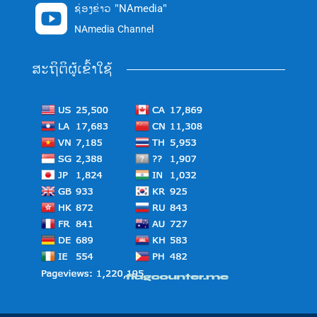
ຊ່ອງຂ່າວ "NAmedia"

NAmedia Channel
ສະຖິຕິຜູ້ເຂົ້າໃຊ້