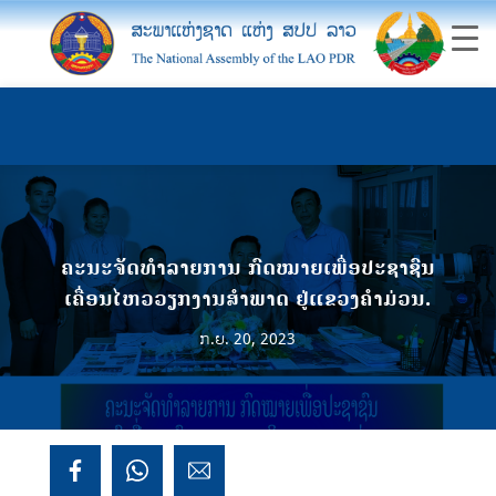
ຄະນະຈັດທຳລາຍການ ກົດໝາຍເພື່ອປະຊາຊົນ
ເຄື່ອນໄຫວວຽກງານສຳພາດ ຢູ່ແຂວງຄໍາມ່ວນ.
ກ.ຍ. 20, 2023