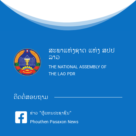
ສະພາແຫ່ງຊາດ ແຫ່ງ ສປປ
ລາວ
THE NATIONAL ASSEMBLY OF
THE LAO PDR
ຕິດຕໍ່ສອບຖາມ
ຂ່າວ "ຜູ້ແທນປະຊາຊົນ"

Phouthen Pasaxon News