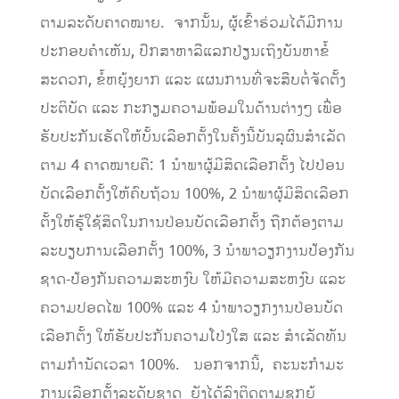
ຕາມລະດັບຄາດໝາຍ. ຈາກນັ້ນ, ຜູ້ເຂົ້າຮ່ວມໄດ້ມີການ
ປະກອບຄໍາເຫັນ, ປຶກສາຫາລືແລກປ່ຽນເຖິງບັນຫາຂໍ້
ສະດວກ, ຂໍ້ຫຍຸ້ງຍາກ ແລະ ແຜນການທີ່ຈະສືບຕໍ່ຈັດຕັ້ງ
ປະຕິບັດ ແລະ ກະກຽມຄວາມພ້ອມໃນດ້ານຕ່າງໆ ເພື່ອ
ຮັບປະກັນເຮັດໃຫ້ບັ້ນເລືອກຕັ້ງໃນຄັ້ງນີ້ບັນລຸຜົນສໍາເລັດ
ຕາມ 4 ຄາດໝາຍຄື: 1 ນໍາພາຜູ້ມີສິດເລືອກຕັ້ງ ໄປປ່ອນ
ບັດເລືອກຕັ້ງໃຫ້ຄົບຖ້ວນ 100%, 2 ນໍາພາຜູ້ມີສິດເລືອກ
ຕັ້ງໃຫ້ຮູ້ໃຊ້ສິດໃນການປ່ອນບັດເລືອກຕັ້ງ ຖືກຕ້ອງຕາມ
ລະບຽບການເລືອກຕັ້ງ 100%, 3 ນໍາພາວຽກງານປ້ອງກັນ
ຊາດ-ປ້ອງກັນຄວາມສະຫງົບ ໃຫ້ມີຄວາມສະຫງົບ ແລະ
ຄວາມປອດໄພ 100% ແລະ 4 ນໍາພາວຽກງານປ່ອນບັດ
ເລືອກຕັ້ງ ໃຫ້ຮັບປະກັນຄວາມໂປ່ງໃສ ແລະ ສໍາເລັດທັນ
ຕາມກໍານັດເວລາ 100%. ນອກຈາກນີ້, ຄະນະກໍາມະ
ການເລືອກຕັ້ງລະດັບຊາດ ຍັງໄດ້ລົງຕິດຕາມຊຸກຍູ້