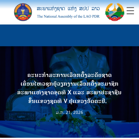
ຄະນະກໍາມະການເລືອກຕັ້ງລະດັບຊາດ
ເຄື່ອນໄຫວຊຸກຍູ້ວຽກງານເລືອກຕັ້ງສະມາຊິກ
ສະພາແຫ່ງຊາດຂຸດທີ X ແລະ ສະພາປະຊາຊົນ
ຂັ້ນແຂວງຊຸດທີ V ຢູ່ແຂວງອັັດຕະປື.
ມ.ກ. 21, 2026