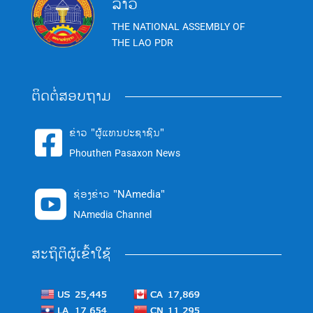
ລາວ
THE NATIONAL ASSEMBLY OF
THE LAO PDR
ຕິດຕໍ່ສອບຖາມ
ຂ່າວ "ຜູ້ແທນປະຊາຊົນ"

Phouthen Pasaxon News
ຊ່ອງຂ່າວ "NAmedia"

NAmedia Channel
ສະຖິຕິຜູ້ເຂົ້າໃຊ້