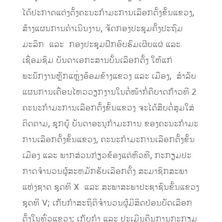
ໄດ້ປະກາດແຕ່ງຕັ້ງຄະນະກໍາມະການເລືອກຕັ້ງຂັ້ນແຂວງ,
ສ້າງແຜນການດໍາເນີນງານ, ຈັດກອງປະຊຸມຄັ້ງປະຖົມ
ມະລຶກ ແລະ ກອງປະຊຸມຝຶກອົບຮົມເຜີຍແຜ່ ແລະ
ເຊື່ອມຊຶມ ບັນດາເອກະສານບັ້ນເລືອກຕັ້ງ ໃຫ້ແກ່
ພະນັກງານຫຼັກແຫຼ່ງອ້ອມຂ້າງແຂວງ ແລະ ເມືອງ, ສໍາລັບ
ແຜນການເຄື່ອນໄຫວວຽກງານໃນຕໍ່ໜ້າກໍ່ຄືບາດກ້າວທີ 2
ຄະນະກໍາມະການເລືອກຕັ້ງຂັ້ນແຂວງ ຈະໄດ້ສືບຕໍ່ສຸມໃສ່
ຕິດຕາມ, ຊຸກຍູ້ ບັນດາອະນຸກໍາມະການ ຂອງຄະນະກໍາມະ
ການເລືອກຕັ້ງຂັ້ນແຂວງ, ຄະນະກໍາມະການເລືອກຕັ້ງຂັ້ນ
ເມືອງ ແລະ ພາກສ່ວນກ່ຽວຂ້ອງແຕ່ຫົວທີ, ກະກຽມປະ
ກາດຈໍານວນຜູ້ສະຫມັກຮັບເລືອກຕັ້ງ ສະມາຊິກສະພາ
ແຫ່ງຊາດ ຊຸດທີ X ແລະ ສະພາສະພາປະຊາຊົນຂັ້ນແຂວງ
ຊຸດທີ V; ເກັບກໍາສະຖິຕິຈໍານວນຜູ້ມີສິດປ່ອນບັດເລືອກ
ຕັ້ງໃນທົ່ວແຂວງ; ເກັບກໍາ ແລະ ປະເມີນຄືນການກະກຽມ