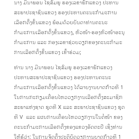
ນາງ ມີນາພອນ ໄຊສົມພູ ຮອງເລຂາພັກແຂວງ ປະທານ
ສະພາປະຊາຊົນແຂວງ ຮອງປະທານຄະນະກໍາມະການ
ເລືອກຕັ້ງຂັ້ນແຂວງ ພ້ອມດ້ວຍບັນດາທ່ານຄະນະ
ກຳມະການເລືອກຕັ້ງຂັ້ນແຂວງ, ຫົວໜ້າ-ຮອງຫົວໜ້າອະນຸ
ກຳມະການ ແລະ ກອງເລຂາຊ່ວຍວຽກຂອງຄະນະກໍາມະ
ການເລືອກຕັ້ງຂັ້ນແຂວງ ເຂົ້າຮ່ວມ;
ທ່ານ ນາງ ມີນາພອນ ໄຊສົມພູ ຮອງເລຂາພັກແຂວງ
ປະທານສະພາປະຊາຊົນແຂວງ ຮອງປະທານຄະນະ
ກຳມະການເລືອກຕັ້ງຂັ້ນແຂວງ ໄດ້ລາຍງານບາດກ້າວທີ 1
ໃນການກະກຽມເຄື່ອນໄຫວວຽກງານເລືອກຕັ້ງສະມາຊິກ
ສະພາແຫ່ງຊາດ ຊຸດທີ X ແລະ ສະພາປະຊາຊົນແຂວງ ຊຸດ
ທີ V ແລະ ແຜນການເຄື່ອນໄຫວວຽກງານໃນຕໍ່ໜ້າ ຂອງ
ຄະນະກໍາມະການເລືອກຕັ້ງຂອງແຂວງອັດຕະປື ເຊິ່ງທ່ານ
ໃຫ້ຮູ້ວ່າ: ໃນການຈັດຕັ້ງປະຕິບັດວຽກງານບາດກ້າວທີ 1