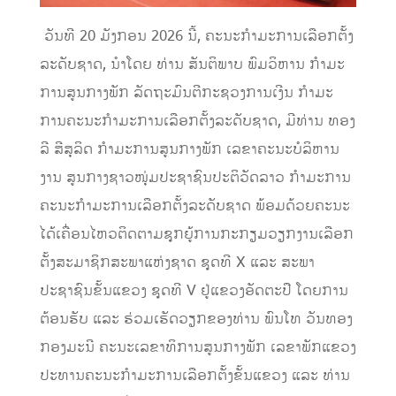
​ ວັນທີ 20 ມັງກອນ 2026 ນີ້, ຄະນະກໍາມະການເລືອກຕັ້ງ
ລະດັບຊາດ, ນໍາໂດຍ ທ່ານ ສັນຕິພາບ ພົມວິຫານ ກໍາມະ
ການສູນກາງພັກ ລັດຖະມົນຕີກະຊວງການເງີນ ກໍາມະ
ການຄະນະກໍາມະການເລືອກຕັ້ງລະດັບຊາດ, ມີທ່ານ ທອງ
ລີ ສີສຸລິດ ກໍາມະການສູນກາງພັກ ເລຂາຄະນະບໍລິຫານ
ງານ ສູນກາງຊາວໜຸ່ມປະຊາຊົນປະຕິວັດລາວ ກໍາມະການ
ຄະນະກໍາມະການເລືອກຕັ້ງລະດັບຊາດ ພ້ອມດ້ວຍຄະນະ
ໄດ້ເຄື່ອນໄຫວຕິດຕາມຊຸກຍູ້ການກະກຽມວຽກງານເລືອກ
ຕັ້ງສະມາຊິກສະພາແຫ່ງຊາດ ຊຸດທີ X ແລະ ສະພາ
ປະຊາຊົນຂັ້ນແຂວງ ຊຸດທີ V ຢູ່ແຂວງອັດຕະປື ໂດຍການ
ຕ້ອນຮັບ ແລະ ຮ່ວມເຮັດວຽກຂອງທ່ານ ພົນໂທ ວັນທອງ
ກອງມະນີ ຄະນະເລຂາທິການສູນກາງພັກ ເລຂາພັກແຂວງ
ປະທານຄະນະກໍາມະການເລືອກຕັ້ງຂັ້ນແຂວງ ແລະ ທ່ານ