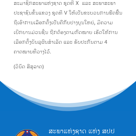
ສະມາຊິກສະພາແຫ່ງຊາດ ຊຸດທີ X ແລະ ສະພາສະພາ
ປະຊາຊົນຂັ້ນແຂວງ ຊຸດທີ V ໃຫ້ເປັນຂະບວນການຟົດຟື້ນ
ຖືເອົາການເລືອກຕັ້ງເປັນຄືກັບປາງບຸນໃຫຍ່, ມີຄວາມ
ເບີກບານມ່ວນຊື່ນ ຖືກຕ້ອງຕາມກົດໝາຍ ເຮັດໃຫ້ການ
ເລືອກຕັ້ງບັນລຸຜົນສໍາເລັດ ແລະ ຮັບປະກັນຕາມ 4
ຄາດໝາຍທີ່ວາງໄວ້.
(ວິນັດ ສີສຸລາດ)
ສະພາແຫ່ງຊາດ ແຫ່ງ ສປປ