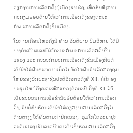
ວຽກງານການເລືອກຕັ້ງຢູ່ເມືອງຊານໄຊ, ເພື່ອຮັບຟັງການ
ກະກຽມຮອບດ້ານໃຫ້ແກ່ການເລືອກຕັ້ງຂອງຄະນະ
ກຳມະການເລືອກຕັ້ງຂັ້ນເມືອງ.
ໃນການເຄື່ອນໄຫວຄັ້ງນີ້ ທ່ານ ສັນຕິພາບ ພົມວິຫານ ໄດ້ມີ
ບາງຄໍາເຫັນສະເໜີໃຫ້ຄະນະກຳມະການເລືອກຕັ້ງຂັ້ນ
ແຂວງ ແລະ ຄະນະກຳມະການເລືອກຕັ້ງຂັ້ນເມືອງສືບຕໍ່
ເອົາໃຈໃສ່ຜັນຂະຫຍາຍເນື້ອໃນຈິດໃຈຜົນສໍາເລັດກອງຊຸມ
ໃຫຍ່ຂອງພັກປະຊາຊົນປະຕິວັດລາວຄັ້ງທີ XII. ກໍ່ຄືກອງ
ປະຊຸມໃຫຍ່ອົງຄະນະພັກແຂວງອັດຕະປື ຄັ້ງທີ XII ໃຫ້
ເປັນຂະບວນການເພື່ອຂໍ່ານັບຮັບຕ້ອນໃຫ້ແກ່ການເລືອກ
ຕັ້ງ, ສືບຕໍ່ຮີບຮ້ອນເອົາໃຈໃສ່ວຽກງານການເລືອກຕັ້ງໃນ
ດ້ານຕ່າງໆໃຫ້ທັນຕາມກໍານົດເວລາ, ສຸມໃສ່ໂຄສະນາປຸກ
ລະດົມປະຊາຊົນລາວບັນດາເຜົ່າເຂົ້າຮ່ວມການເລືອກຕັ້ງ