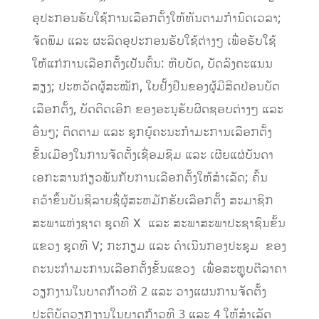
ອຸປະກອນຮັບໃຊ້ການເລືອກຕັ້ງໃຫ້ທັນຕາມກໍານົດເວລາ;
ຈັດພິມ ແລະ ຜະລິດອຸປະກອນຮັບໃຊ້ຕ່າງໆ ເພື່ອຮັບໃຊ້
ໃຫ້ແກ່ການເລືອກຕັ້ງເປັນຕົ້ນ: ຫີບບັດ, ບັດລົງຄະແນນ
ສຽງ; ປະຫວັດຜູ້ສະໝັກ, ໃບຢັ້ງຢືນຂອງຜູ້ມີສິດປ່ອນບັດ
ເລືອກຕັ້ງ, ບັດຕິດເອິກ ຂອງອະນຸຮັບຜິດຊອບຕ່າງໆ ແລະ
ອື່ນໆ; ຕິດຕາມ ແລະ ຊຸກຍູ້ຄະນະກໍາມະການເລືອກຕັ້ງ
ຂັ້ນເມືອງໃນການຈັດຕັ້ງເຊື່ອມຊຶມ ແລະ ເຜີຍແຜ່ບັນດາ
ເອກະສານກ່ຽວພັນກັບການເລືອກຕັ້ງໃຫ້ສໍາເລັດ; ຄົ້ນ
ຄວ້າຂຶ້ນບັນຊີລາຍຊື່ຜູ້ສະຫມັກຮັບເລືອກຕັ້ງ ສະມາຊິກ
ສະພາແຫ່ງຊາດ ຊຸດທີ X ແລະ ສະພາສະພາປະຊາຊົນຂັ້ນ
ແຂວງ ຊຸດທີ V; ກະກຽມ ແລະ ດໍາເນີນກອງປະຊຸມ ຂອງ
ຄະນະກໍາມະການເລືອກຕັ້ງຂັ້ນແຂວງ ເພື່ອສະຫຼຸບຕີລາຄາ
ວຽກງານໃນບາດກ້າວທີ 2 ແລະ ວາງແຜນການຈັດຕັ້ງ
ປະຕິບັດວຽກງານໃນບາດກ້າວທີ 3 ແລະ 4 ໃຫ້ສໍາເລັດ