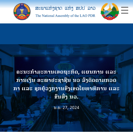
ຄະນະກຳມະການເສດຖະກິດ, ແຜນການ ແລະ
ການເງິນ ສະພາປະຊາຊົນ ນວ ລົງຕິດຕາມກວດ
ກາ ແລະ ຊຸກຍູ້ວຽກງານຂົງເຂດໂຍທາທິການ ແລະ
ຂົນສົ່ງ ນວ.
ພ.ພ. 27, 2024