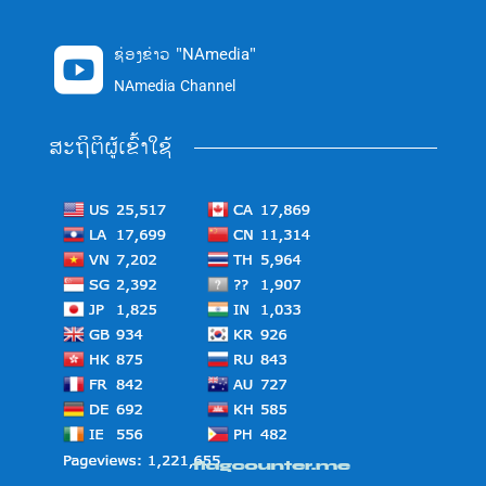
ຊ່ອງຂ່າວ "NAmedia"

NAmedia Channel
ສະຖິຕິຜູ້ເຂົ້າໃຊ້