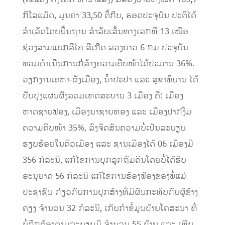
ກິໂລແມັດ, ມູນຄ່າ 33,50 ຕື້ກີບ, ຮອດປະຈຸບັນ ປະຕິໄດ້
ສໍາເລັດໂດຍພື້ນຖານ ສໍາລັບເສັ້ນທາງເລກທີ 13 ເໜືອ
ຊ່ວງສາມແຍກສີໄຄ-ສີເກີດ ລວງຍາວ 6 ກມ ປະຈຸບັນ
ພວມດຳເນີນການກໍ່ສ້າງຄວາມຄືບໜ້າໄດ້ປະມານ 36%.
ວຽກງານເຄຫາ-ຜັງເມືອງ, ນໍ້າປະປາ ແລະ ສຸຂາພິບານ ໄດ້
ປັບປຸງແຜນຜັງລວມເທດສະບານ 3 ເມືອງ ຄື: ເມືອງ
ຫາດຊາຍຟອງ,​ ເມືອງນາຊາຍທອງ ແລະ ເມືອງປາກງື່ມ
ຄວາມຄືບໜ້າ 35%, ລົງຈັດສັນຄວາມບໍ່ເປັນລະບຽບ
ຮຽບຮ້ອຍໃນຕົວເມືອງ ແລະ ຊານເມືອງໄດ້ 06 ເມືອງມີ
356 ກໍລະນີ, ແກ້ໄຂການບຸກລູກຖົມດິນໂດຍບໍ່ໄດ້ຮັບ
ອະນຸຍາດ 56 ກໍລະນີ ແກ້ໄຂການຮ້ອງຟ້ອງຂອງພໍ່ແມ່
ປະຊາຊົນ ກ່ຽວກັບການປຸກສ້າງທີ່ມີຜົນກະທົບກັບຜູ້ຂ້າງ
ຄຽງ ຈຳນວນ 32 ກໍລະນີ, ເກັບກຳຂໍ້ມູນປ້າຍໂຄສະນາ ທີ່
ບໍ່ຖືກຕ້ອງຕາມລະບຽບມີ ຈຳນວນ 55 ປ້າຍ ແລະ ເທີບ