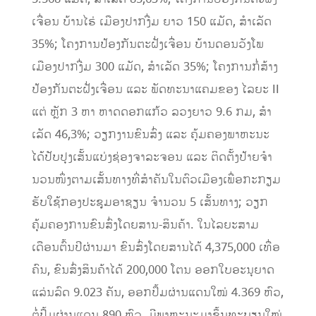
ເຈື່ອນ ບ້ານໄຮ່ ເມືອງປາກງື່ມ ຍາວ 150 ແມັດ, ສໍາເລັດ
35%; ໂຄງການປ້ອງກັນຕະຝັ່ງເຈື່ອນ ບ້ານດອນວັງໂພ
ເມືອງປາກງື່ມ 300 ແມັດ, ສໍາເລັດ 35%; ໂຄງ​ການກໍ່​ສ້າງ​
ປ້ອງ​ກັນ​ຕະ​ຝັ່ງເຈື່ອນ ແລະ ພັດ​ທະ​ນາ​ແຄມ​ຂອງ ​ໄລ​ຍະ II
ແຕ່​ ຫຼັກ 3 ຫາ ຫາດດອກ​ແກ້ວ ລວງ​ຍາວ 9.6 ກມ, ສໍາ
ເລັດ 46,3%; ວຽກງານຂົນສົ່ງ ແລະ ຄຸ້ມຄອງພາຫະນະ
ໄດ້ປັບປຸງເສັ້ນແບ່ງຊ່ອງຈາລະຈອນ ແລະ ຕິດຕັ້ງປ້າຍຈໍາ
ນວນໜຶ່ງຕາມເສັ້ນທາງທີ່ສໍາຄັນໃນຕົວເມືອງເພື່ອກະກຽມ
ຮັບໃຊ້ກອງປະຊຸມອາຊຽນ ຈໍານວນ 5 ເສັ້ນທາງ; ວຽກ
ຄຸ້ມຄອງການຂົນສົ່ງໂດຍສານ-ສິນຄ້າ. ໃນໄລຍະສາມ
ເດືອນຕົ້ນປີຜ່ານມາ ຂົນສົ່ງໂດຍສານໄດ້ 4,375,000 ເທື່ອ
ຄົນ, ຂົນສົ່ງສິນຄ້າໄດ້ 200,000 ໂຕນ ອອກໃບອະນຸຍາດ
ແລ່ນລົດ 9.023 ຄັນ, ອອກປຶ້ມຜ່ານແດນໃໝ່ 4.369 ຫົວ,
ຕໍ່ປຶ້ມຜ່ານແດນ 890 ຫົວ, ມີພາຫະນະມາຂຶ້ນທະບຽນໃໝ່