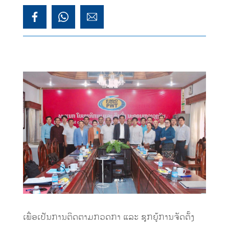
ເພື່ອເປັນການຕິດຕາມກວດກາ ແລະ ຊຸກຍູ້ການຈັດຕັ້ງ