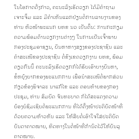
ໃນໂອກາດດັ່ງກ່າວ, ຄະນະລົງເຮັດວຽກ ໄດ້ມີຄຳຖາມ
ເຈາະຈິ້ມ ແລະ ມີຄຳເຫັນແລກປ່ຽນຕໍ່ການລາຍງານຂອງ
ທ່ານ ຫົວໜ້າພະແນກ ຍທຂ ນວ ເປັນຕົ້ນ: ການກະກຽມ
ຄວາມພ້ອມດ້ານວຽກງານຕ່າງໆ ໃນການເປັນເຈົ້າພາບ
ກອງປະຊຸມອາຊຽນ, ບັນຫາຫາງສຽງຂອງປະຊາຊົນ ແລະ
ຄໍາສະເໜີຂອງປະຊາຊົນ ຕໍ່ຂົງເຂດວຽກງານ ຍທຂ, ພ້ອມ
ດຽວກັນນີ້ ຄະນະລົງເຮັດວຽກກໍໄດ້ຮັບເອົາບາງບັນຫາ,
ຂໍ້ຫຍຸ້ງຍາກຂອງພະແນກການ ເພື່ອນຳສະເໜີຕໍ່ພາກສ່ວນ
ກ່ຽວຂ້ອງພິຈາລະ ນາແກ້ໄຂ ແລະ ຕອນທ້າຍຂອງກອງ
ປະຊຸມ, ທ່ານ ສົມບັດ ຈັນທະບາດ ກໍໄດ້ສະແດງຄວາມ
ຍ້ອງຍໍຊົມເຊີຍຕໍ່ພະແນກການ ທີ່ໄດ້ຕັ້ງໜ້າປະຕິບັດໜ້າທີ່
ດ້ວຍຄວາມຫ້າວຫັນ ແລະ ໃຫ້ສືບຕໍ່ເອົາໃຈໃສ່ປະຕິບັດ
ບັນດາຄາດໝາຍ, ທິດທາງໃນຕໍ່ໜ້າທີ່ກຳນົດໄວ້ໃຫ້ບັນລຸ
ຄາດໝາຍ.