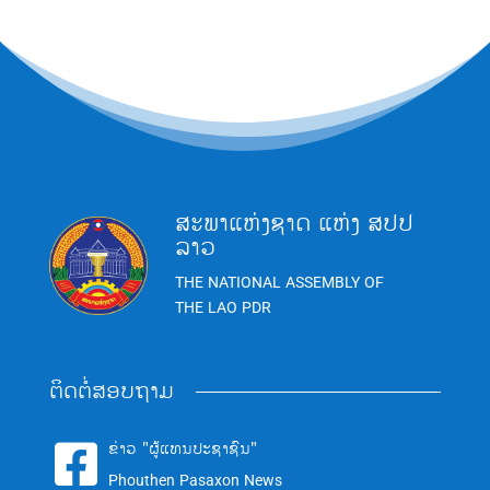
ສະພາແຫ່ງຊາດ ແຫ່ງ ສປປ
ລາວ
THE NATIONAL ASSEMBLY OF
THE LAO PDR
ຕິດຕໍ່ສອບຖາມ
ຂ່າວ "ຜູ້ແທນປະຊາຊົນ"

Phouthen Pasaxon News