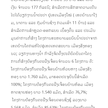
ເງີບ ຈໍານວນ 177 ກໍລະນີ; ສຳເລັດການສຶກສາຄວາມເປັນ
ໄປໄດ້ວຽກງານນໍ້າປະປາ ຢູ່ເຂດເມືອງໃໝ່ ( ເຂດບ້ານນາໂງ່
ມ, ນາຕານ ແລະ ກຸ່ມບ້ານຊ້າງ ກວມເອົາ 11 ບ້ານ) ແລະ
ສຳເລັດການສຳຫຼວດ-ອອກແບບ ເບື້ອງຕົ້ນ ແລະ ປະເມີນ
ມູນຄ່າການກໍ່ສ້າງ ໂຄງການຂະຫຍາຍລະບົບນໍ້າປະປາຈາກ
ເຂດບ້ານໂຄກແຫ້ໄປສູ່ເຂດເທດສະບານ ເມືອງສັງທອງ
ນວ; ວຽກງານທາງນໍ້າ ກໍາລັງຈັດຕັ້ງປະຕິບັດບັນດາ​ໂຄງ​
ການກໍ່​ສ້າງ​ປ້ອງ​ກັນ​ຕະ​ຝັ່ງ​ເຈື່ອນຈຳ​ນວນ 6 ໂຄງ​ການ​ ຄື:
ໂຄງການປ້ອງກັນຕະຝັ່ງເຈື່ອນບ້ານຫ້ວຍຫາງ ເມືອງສັງ
ທອງ ຍາວ 1.760 ແມັດ, ມາຮອດປະຈຸບັນນີ້ສໍາເລັດ
100%; ໂຄງການປ້ອງກັນຕະຝັ່ງເຈື່ອນບ້ານຫ້ອມ ເມືອງ
ຫາດຊາຍຟອງ ຍາວ 1.540 ແມັດ, ສໍາເລັດ 76,7%;
ໂຄງການປ້ອງກັນຕະຝັ່ງເຈື່ອນດອນຊິງຊູ້ ລວງ​ຍາວ
5.568 ແມັດ,​ ສໍາເລັດ 85,63%; ໂຄງການປ້ອງກັນຕະຝັ່ງ