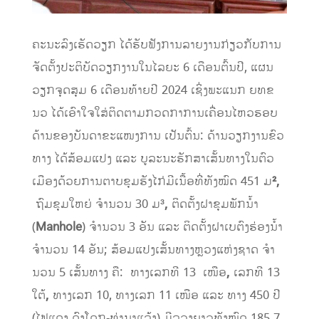
ຄະນະລົງເຮັດວຽກ ໄດ້ຮັບຟັງການລາຍງານກ່ຽວກັບການ
ຈັດຕັ້ງປະຕິບັດວຽກງານໃນໄລຍະ 6 ເດືອນຕົ້ນປີ, ແຜນ
ວຽກຈຸດສຸມ 6 ເດືອນທ້າຍປີ 2024 ເຊິ່ງພະແນກ ຍທຂ
ນວ ໄດ້ເອົາໃຈໃສ່ຕິດຕາມກວດກາການເຄື່ອນໄຫວຮອບ
ດ້ານຂອງບັນດາຂະແໜງການ ເປັນຕົ້ນ: ດ້ານວຽກງານຂົວ
ທາງ ໄດ້ສ້ອມ​ແປງ​ ແລະ ບູລະນະຮັກສາເສັ້​ນ​ທາງໃນຕົວ
ເມືອງດ້ວຍການ​ຕາບຂຸມຮັງໄກ່ມີເນື້ອທີ່ທັງໝົດ 451 ມ
²
,
ຖົມຂຸມໃຫຍ່ ຈໍານວນ 30 ມ³
,
ຕິດ​ຕັ້ງ​ຝາ​ຂຸມ​ພັກ​ນ້ຳ
(
Manhole
) ຈໍານວນ 3 ອັນ ແລະ ຕິດ​ຕັ້ງ​ຝາ​ເບ​ຕົງ​ຮ່ອງ​ນ້ຳ
ຈຳນວນ 14 ອັນ; ສ້ອມແປງເສັ້ນທາງຫຼວງແຫ່ງຊາດ ຈໍາ
ນວນ 5 ເສັ້ນທາງ ຄື: ທາງເລກທີ 13 ເໜືອ
,
ເລກທີ 13
ໃຕ້
,
ທາງເລກ 10, ທາງເລກ 11 ເໜືອ ແລະ ທາງ 450 ປີ
(ໄຟແດງ ດົງໂດກ-ທ່ານາແລ້ງ) ມີລວງຍາວທັງໝົດ 185
,
7