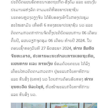
ປະຕິບັດແຜນພັດທະນາເສດຖະກິດ-ສັງຄົມ ແລະ ແຜນງົບ
ປະມານແຫ່ງລັດ ຕາມມະຕິທີ່ສະພາປະຊາຊົນ
ນະຄອນຫຼວງວຽງຈັນ ໄດ້ຮັບຮອງເອົາໃນກອງປະຊຸມ
ສະໄໝສາມັນ ເທື່ອທີ 6 ຂອງສະພາປະຊາຊົນ ນວ ແລະ
ຕິດຕາມກວດກາການຈັດຕັ້ງປະຕິບັດແຜນການ 06 ເດືອນ
ຕົ້ນປີ, ແຜນວຽກຈຸດສຸມ 06 ເດືອນ ທ້າຍປີ 2024. ໃນ
ຕອນເຊົ້າຂອງວັນທີ 27 ພຶດສະພາ 2024,
ທ່ານ
ສົມບັດ
ຈັນທະມາດ
,
ປະທານຄະນະກຳມະການເສດຖະກິດ
,
ແຜນການ
ແລະ
ການເງິນ
ພ້ອມດ້ວຍຄະນະ ໄດ້ລົງ
ເຄື່ອນໄຫວຕິດຕາມກວດກາ ຢູ່ພະແນກໂຍທາທິການ
ແລະ ຂົນສົ່ງ (ຍທຂ) ນວ ໂດຍການຕ້ອນຮັບຂອງ
ທ່ານ
ບຸນຍະວັດ
ນິລະໄຊຍ໌
,
ຫົວໜ້າພະແນກໂຍທາທິການ
ແລະ ຂົນສົ່ງ ນວ.