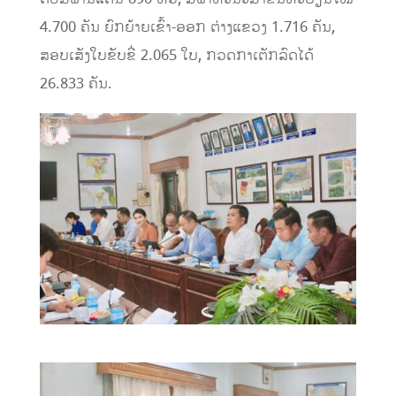
4.700 ຄັນ ຍົກຍ້າຍເຂົ້າ-ອອກ ຕ່າງແຂວງ 1.716 ຄັນ,
ສອບເສັງໃບຂັບຂີ່ 2.065 ໃບ, ກວດກາເຕັກລົດໄດ້
26.833 ຄັນ.