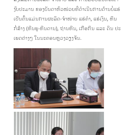
ງົບປະມານ ຂອງບັນດາຫົວໜ່ວຍທີ່ດໍາເນີນການດ້ານບໍ່ແຮ່
ເປັນຕົ້ນແມ່ນການຜະລິດ-ຈຳໜ່າຍ ແຮ່ຄຳ, ແຮ່ເງິນ, ຫີນ
ກໍ່ສ້າງ (ຫີນພູ-ຫີນດານ), ຖ່ານຫີນ, ເກືອກິນ ແລະ ດິນ ປະ
ເພດຕ່າງໆ ໃນນະຄອນຫຼວງວຽງຈັນ.