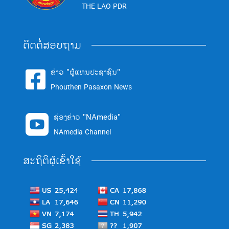
THE LAO PDR
ຕິດຕໍ່ສອບຖາມ
ຂ່າວ "ຜູ້ແທນປະຊາຊົນ"

Phouthen Pasaxon News
ຊ່ອງຂ່າວ "NAmedia"

NAmedia Channel
ສະຖິຕິຜູ້ເຂົ້າໃຊ້