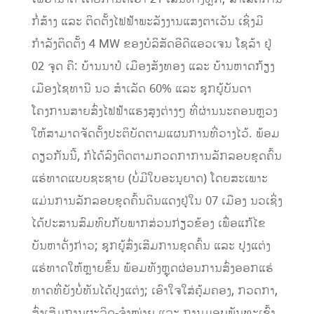
ກໍ່ສ້າງ ແລະ ຕິດຕັ້ງໄຟຟ້າພະລັງງານແສງຕາເວັນ ເຊິ່ງມີ
ກຳລັງຕິດຕັ້ງ 4 MW ຂອງບໍລິສັດອີດີແອວເຈນ ໂຊລ້າ ຢູ່
02 ຈຸດ ຄື: ບ້ານນາປໍ ເມືອງສັງທອງ ແລະ ບ້ານຫາດກ້ຽງ
ເມືອງໄຊທານີ ນວ ສຳເລັດ 60% ແລະ ຊຸກຍູ້ບັນດາ
ໂຄງການສາຍສົ່ງໄຟຟ້າແຮງສູງຕ່າງໆ ທີ່ຜ່ານນະຄອນຫຼວງ
ໃຫ້ສາມາດຈັດຕັ້ງປະຕິບັດຕາມແຜນການທີ່ວາງໄວ້. ພ້ອມ
ດຽວກັນນີ້, ກໍໄດ້ລົງຕິດຕາມກວດກາການລັກລອບຂຸດຄົ້ນ
ແຮ່ທາດແບບຊະຊາຍ (ບໍ່ມີໃບອະນຸຍາດ) ໂດຍສະເພາະ
ແມ່ນການລັກລອບຂຸດຄົ້ນດິນແດງຢູ່ໃນ 07 ເມືອງ ນວເຊິ່ງ
ໄດ້ປະສານສົມທົບກັບພາກສ່ວນກ່ຽວຂ້ອງ ເພື່ອແກ້ໄຂ
ບັນຫາດັ່ງກ່າວ; ຊຸກຍູ້ສົ່ງເສີມການຂຸດຄົ້ນ ແລະ ປຸງແຕ່ງ
ແຮ່ທາດໃຫ້ຫຼາຍຂຶ້ນ ພ້ອມທັງຫຼຸດຜ່ອນການສົ່ງອອກແຮ່
ທາດທີ່ຍັງບໍ່ທັນໄດ້ປຸງແຕ່ງ; ເອົາໃຈໃສ່ຄຸ້ມຄອງ, ກວດກາ,
ສົ່ງເສີມການຜະລິດ-ຈຳໜ່າຍ ແລະ ການມອບພັນທະເຂົ້າ