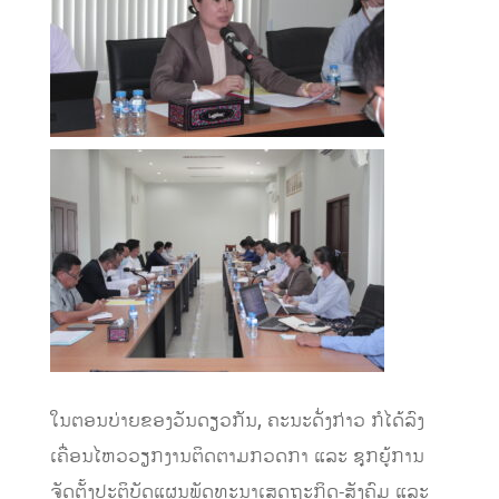
ໃນຕອນບ່າຍຂອງວັນດຽວກັນ, ຄະນະດັ່ງກ່າວ ກໍໄດ້ລົງ
ເຄື່ອນໄຫວວຽກງານຕິດຕາມກວດກາ ແລະ ຊຸກຍູ້ການ
ຈັດຕັ້ງປະຕິບັດແຜນພັດທະນາເສດຖະກິດ-ສັງຄົມ ແລະ