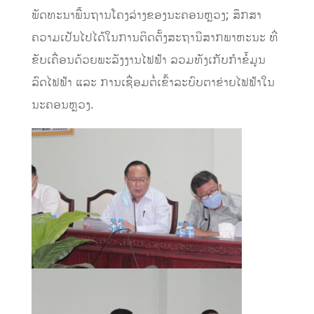
ພັດທະນາພື້ນຖານໂຄງລ່າງຂອງນະຄອນຫຼວງ; ສຶກສາ
ຄວາມເປັນໄປໄດ້ໃນການຕິດຕັ້ງສະຖານີສາກພາຫະນະ ທີ່
ຂັບເຄື່ອນດ້ວຍພະລັງງານໄຟຟ້າ ລວມທັງເກັບກຳຂໍ້ມູນ
ລົດໄຟຟ້າ ແລະ ການເຊື່ອມຕໍ່ເຂົ້າລະບົບຕາຂ່າຍໄຟຟ້າໃນ
ນະຄອນຫຼວງ.​