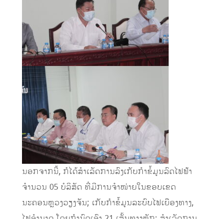
ນອກຈາກນີ້, ກໍໄດ້ສໍາເລັດການລົງເກັບກໍາຂໍ້ມູນລົດໄຟຟ້າ
ຈໍານວນ 05 ບໍລິສັດ ທີ່ມີການຈໍາໜ່າຍໃນຂອບເຂດ
ນະຄອນຫຼວງວຽງຈັນ; ເກັບກຳຂໍ້ມູນລະບົບໄຟເຍືອງທາງ,
ໄຟອໍານາດ ໂດຍກໍານົດເອົາ 21 ເສັ້ນທາງຫຼັກ; ສຳເລັດການ