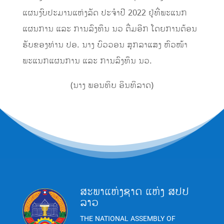
ແຜນງົບປະມານແຫ່ງລັດ ປະຈຳປີ 2022 ຢູ່ທີ່ພະແນກ
ແຜນການ ແລະ ການລົງທຶນ ນວ ຕື່ມອີກ ໂດຍການຕ້ອນ
ຮັບຂອງທ່ານ ປອ. ນາງ ບົວວອນ ສຸກລາແສງ ຫົວໜ້າ
ພະແນກແຜນການ ແລະ ການລົງທຶນ ນວ.
(ນາງ ພອນທິບ ອິນທິລາດ)
ສະພາແຫ່ງຊາດ ແຫ່ງ ສປປ
ລາວ
THE NATIONAL ASSEMBLY OF