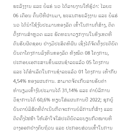
ພະລັງງານ ແລະ ບໍ່ແຮ່ ນວ ໄດ້ລາຍງານໃຫ້ຮູ້ວ່າ: ໄລຍະ
06 ເດືອນ ຕົ້ນປີທີ່ຜ່ານມາ, ພະແນກພະລັງງານ ແລະ ບໍ່ແຮ່
ນວ ໄດ້ນຳໃຊ້ງົບປະມານຂອງລັດ ເຂົ້າໃນການກໍ່ສ້າງ, ຕິດ
ຕັ້ງການສຳຫຼວດ ແລະ ພັດທະນາວຽກງານໃນຂົງເຂດທີ່
ຕົນຮັບຜິດຊອບ ຢ່າງມີປະສິດທິຜົນ ເຊິ່ງໄດ້ຈັດຕັ້ງປະຕິບັດ
ບັນດາໂຄງການລົງທຶນຂອງລັດ ທັງໝົດ 08 ໂຄງການ,
ປະກອບເອກະສານຂຶ້ນແຜນຊຳລະແລ້ວ 05 ໂຄງການ
ແລະ ໄດ້ສຳເລັດໃນການຊຳລະແລ້ວ 01 ໂຄງການ ເທົ່າກັບ
4,54% ຂອງແຜນການ. ສາມາດຈັດເກັບລາຍຮັບຄ່າ
ທຳນຽມເຂົ້າງົບປະມານໄດ້ 31,14% ແລະ ຄ່າບໍລິການ
ວິຊາການໄດ້ 60,6% ທຽບໃສ່ແຜນການປີ 2022; ຊຸກຍູ້
ບັນດາບໍລິສັດທີ່ດໍາເນີນກິດຈະການບໍລິການກໍ່ສ້າງ ແລະ
ຕິດຕັ້ງໄຟຟ້າ ໃຫ້ເອົາໃຈໃສ່ປະຕິບັດລະບຽບກົດໝາຍທີ່
ວາງອອກຢ່າງຄົບຖ້ວນ ແລະ ປະກອບສ່ວນເຂົ້າໃນການ