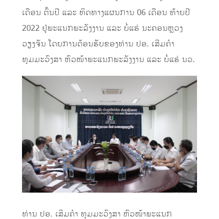
ເດືອນ ຕົ້ນປີ ແລະ ທິດທາງແຜນການ 06 ເດືອນ ທ້າຍປີ
2022 ຢູ່ພະແນກພະລັງງານ ແລະ ບໍ່ແຮ່ ນະຄອນຫຼວງ
ວຽງຈັນ ໂດຍການຕ້ອນຮັບຂອງທ່ານ ປອ. ເສີມຄຳ
ທຸມມະວົງສາ ຫົວໜ້າພະແນກພະລັງງານ ແລະ ບໍ່ແຮ່ ນວ.
ທ່ານ ປອ. ເສີມຄຳ ທຸມມະວົງສາ ຫົວໜ້າພະແນກ