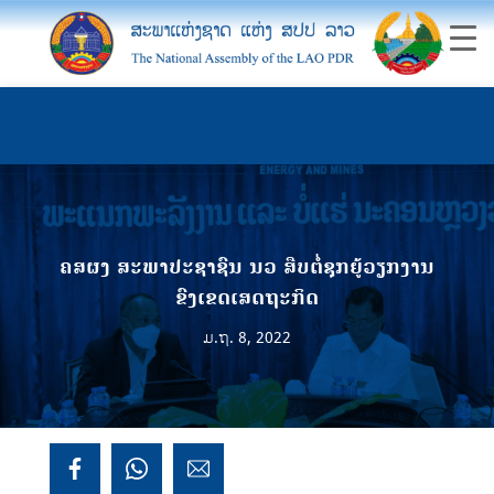
ຄສຜງ ສະພາປະຊາຊົນ ນວ ສືບຕໍ່ຊຸກຍູ້ວຽກງານ
ຂົງເຂດເສດຖະກິດ
ມ.ຖ. 8, 2022