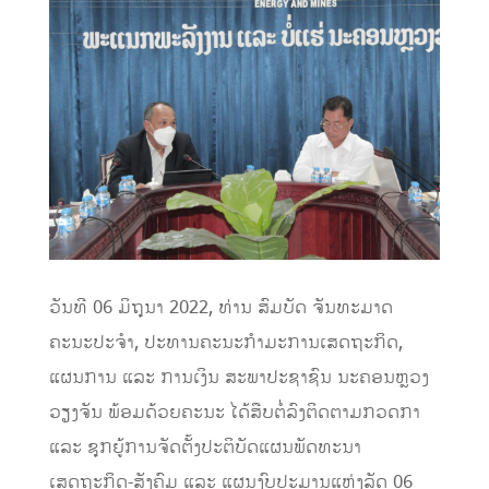
ວັນທີ 06 ມິຖຸນາ 2022, ທ່ານ ສົມບັດ ຈັນທະມາດ
ຄະນະປະຈຳ, ປະທານຄະນະກໍາມະການເສດຖະກິດ,
ແຜນການ ແລະ ການເງິນ ສະພາປະຊາຊົນ ນະຄອນຫຼວງ
ວຽງຈັນ ພ້ອມດ້ວຍຄະນະ ໄດ້ສືບຕໍ່ລົງຕິດຕາມກວດກາ
ແລະ ຊຸກຍູ້ການຈັດຕັ້ງປະຕິບັດແຜນພັດທະນາ
ເສດຖະກິດ-ສັງຄົມ ແລະ ແຜນງົບປະມານແຫ່ງລັດ 06