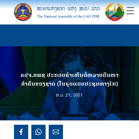
ຄປຈ.ສພຊ ປະກອບຄຳເຫັນຕໍ່ຫລາຍບັນຫາ
ສຳຄັນຂອງຊາດ (ໃນຮູບແບບປະຊຸມທາງໄກ)
ທ.ວ. 21, 2021