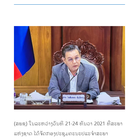
(ສພຊ) ໃນລະຫວ່າງວັນທີ 21-24 ທັນວາ 2021 ທີ່ສະພາ
ແຫ່ງຊາດ ໄດ້ຈັດກອງປະຊຸມຄະນະປແະຈຳສະພາ