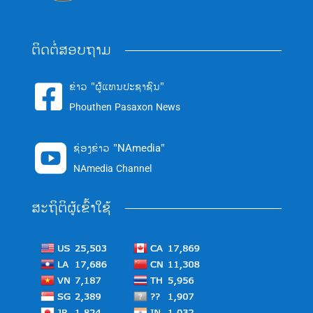
ຕິດຕໍ່ສອບຖາມ
ຂ່າວ "ຜູ້ແທນປະຊາຊົນ"

Phouthen Pasaxon News
ຊ່ອງຂ່າວ "NAmedia"

NAmedia Channel
ສະຖິຕິຜູ້ເຂົ້າໃຊ້