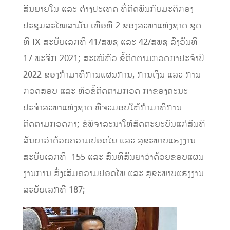
ສິນພາຍໃນ ແລະ ຕ່າງປະເທດ ທີ່ຕິດພັນກັບມະຕິກອງ
ປະຊຸມສະໄໝສາມັນ ເທື່ອທີ 2 ຂອງສະພາແຫ່ງຊາດ ຊຸດ
ທີ IX ສະບັບເລກທີ 41/ສພຊ ແລະ 42/ສພຊ ລົງວັນທີ
17 ພະຈິກ 2021; ສະເໜີຫົວ ຂໍ້ຕິດຕາມກວດກາປະຈຳປີ
2022 ຂອງກຳມາທິການແຜນການ, ການເງິນ ແລະ ການ
ກວດສອບ ແລະ ຫົວຂໍ້ຕິດຕາມກວດ ກາຂອງຄະນະ
ປະຈຳສະພາແຫ່ງຊາດ ທີ່ຈະມອບໃຫ້ກຳມາທິການ
ຕິດຕາມກວດກາ; ຂໍພິຈາລະນາໃຫ້ສັດຕະຍະບັນແກ່ສົນທິ
ສັນຍາວ່າດ້ວຍຄວາມປອດໄພ ແລະ ສຸຂະພາບແຮງງານ
ສະບັບເລກທີ 155 ແລະ ສົນທິສັນຍາວ່າດ້ວຍຂອບແຜນ
ງານການ ສົ່ງເສີມຄວາມປອດໄພ ແລະ ສຸຂະພາບແຮງງານ
ສະບັບເລກທີ 187;