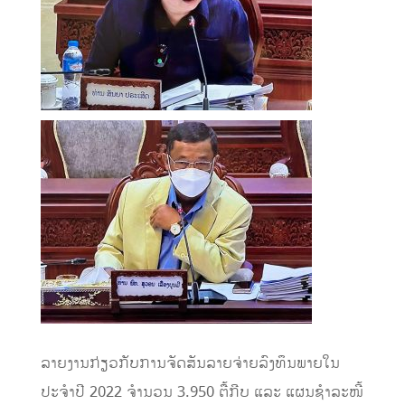
ລາຍງານກ່ຽວກັບການຈັດສັນລາຍຈ່າຍລົງທຶນພາຍໃນ
ປະຈຳປີ 2022 ຈຳນວນ 3.950 ຕື້ກີບ ແລະ ແຜນຊຳລະໜີ້