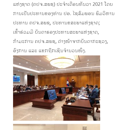
ແຫ່ງຊາດ (ຄປຈ.ສພຊ) ປະຈຳເດືອນທັນວາ 2021 ໂດຍ
ການເປັນປະທານຂອງທ່ານ ປອ. ໄຊສົມພອນ ພົມວິຫານ
ປະທານ ຄປຈ.ສພຊ, ປະທານຂສະພາແຫ່ງຊາດ;
ເຂົ້າຮ່ວມມີ ບັນດາຮອງປະທານສະພາແຫ່ງຊາດ,
ກຳມະການ ຄປຈ.ສພຊ, ຕ່າງໜ້າຈາກບັນດາກະຊວງ,
ອົງການ ແລະ ແຂກຖືກເຊີນຈຳນວນໜຶ່ງ.