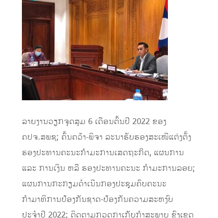
ລາຍງານວຽກຈຸດສຸມ 6 ເດືອນຕົ້ນປີ 2022 ຂອງ
ຄປຈ.ສພຊ; ຄົ້ນຄວ້າ-ພິຈາ ລະນາຮັບຮອງສະເໜີແຕ່ງຕັ້ງ
ຮອງປະທານຄະນະກຳມະການເສດຖະກິດ, ແຜນການ
ແລະ ການເງິນ ຫລື ຮອງປະທານຄະນະ ກຳມະການລອຍ;
ແຜນການກະກຽມດຳເນີນກອງປະຊຸມຄົບຄະນະ
ກຳມາທິການປ້ອງກັນຊາດ-ປ້ອງກັນຄວາມສະຫງົບ
ປະຈຳປີ 2022; ຕິດຕາມກວດກາເກັບກຳສະພາບ ຂົງເຂດ