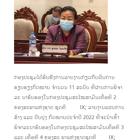
ກອງປະຊຸມໄດ້ຮັບຟັງການລາຍງານກ່ຽວກັບຜົນການ
ຮຽບຮຽງກົດໝາຍ ຈຳນວນ 11 ສະບັບ ທີ່ຜ່ານການພິຈາ
ລະ ນາຮັບຮອງໃນກອງປະຊຸມສະໄໝສາມັນເທື່ອທີ 2
ຂອງສະພາແຫ່ງຊາດ ຊຸດທີ IX; ລາຍງານແຜນການ
ສ້າງ ແລະ ປັບປຸງ ກົດໝາຍປະຈຳປີ 2022 ທີ່ຈະນຳເຂົ້າ
ພິຈາລະນາຮັບຮອງໃນກອງປະຊຸມສະໄໝສາມັນເທື່ອທີ 3
ແລະ ເທື່ອທີ 4 ຂອງສະ ພາແຫ່ງຊາດຊຸດທີ IX;