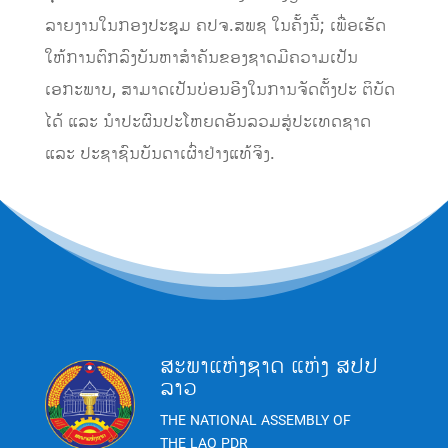
ລາຍງານໃນກອງປະຊຸມ ຄປຈ.ສພຊ ໃນຄັ້ງນີ້; ເພື່ອເຮັດ
ໃຫ້ການຕົກລົງບັນຫາສຳຄັນຂອງຊາດມີຄວາມເປັນ
ເອກະພາບ, ສາມາດເປັນບ່ອນອີງໃນການຈັດຕັ້ງປະ ຕິບັດ
ໄດ້ ແລະ ນຳປະຜົນປະໂຫຍດອັນລວມສູ່ປະເທດຊາດ
ແລະ ປະຊາຊົນບັນດາເຜົ່າຢ່າງແທ້ຈິງ.
ສະພາແຫ່ງຊາດ ແຫ່ງ ສປປ
ລາວ
THE NATIONAL ASSEMBLY OF
THE LAO PDR