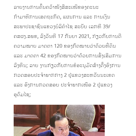
ລາຍງານການຄົ້ນຄວ້າໜັງສືສະເໜີຂອງຄະນະ
ກຳມາທິການເສດຖະກິດ, ແຜນການ ແລະ ການເງິນ
ສະພາປະຊາຊົນແຂວງບໍລິຄຳໄຊ ສະບັບ ເລກທີ 39/
ຄສຜງ.ສພຂ, ລົງວັນທີ 17 ກັນຍາ 2021, ກ່ຽວກັບການຕີ
ຄວາມໝາຍ ມາດຕາ 120 ຂອງກົດໝາຍວ່າດ້ວຍທີ່ດິນ
ແລະ ມາດຕາ 42 ຂອງກົດໝາຍວ່າດ້ວຍການສົ່ງເສີມການ
ລົງທຶນ; ລາຍ ງານກ່ຽວກັບການຂໍອະນຸມັດສ້າງຕັ້ງອົງການ
ກວດສອບປະຈຳພາກກາງ 2 ຢູ່ແຂວງສະຫວັນນະເຂດ
ແລະ ອົງການກວດສອບ ປະຈຳພາກເໜືອ 2 ຢູ່ແຂວງ
ອຸດົມໄຊ;