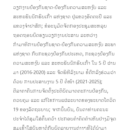
ວຽກງານປ້ອງກັນຊາດ-ປ້ອງກັນຄວາມສະຫງົບ ແລະ
ສະຫະພັນນັກຮົບເກົ່າ ແຫ່ງຊາດ ຢູ່ແຂວງອັດຕະປື ແລະ
ແຂວງຈຳປາສັກ; ຂໍອະນຸມັດຈັດກອງປະຊຸມສະຫລຸບ
ຖອດຖອນບົດຮຽນວຽກງານປະສານ ລະຫວ່າງ
ກຳມາທິການປ້ອງກັນຊາດ-ປ້ອງກັນຄວາມສະຫງົບ ສະພາ
ແຫ່ງຊາດ ກັບກະຊວງປ້ອງກັນປະເທດ, ກະຊວງປ້ອງກັນ
ຄວາມສະຫງົບ ແລະ ສະຫະພັນນັກຮົບເກົ່າ ໃນ 5 ປີ ຜ່ານ
ມາ (2016-2020) ແລະ ຈັດພິທີລົງນາມ ຂໍ້ຕົກລົງຮ່ວມວ່າ
ດ້ວຍ ການປະສານງານ 5 ປີ ຕໍ່ໜ້າ (2021-2025);
ຕີລາຄາຄືນການຈັດຕັ້ງປະຕິບັດມາດຕະການປ້ອງກັນ,
ຄວບຄຸມ ແລະ ແກ້ໄຂການແຜ່ລະບາດຂອງພະຍາດໂຄວິດ
19 ຂອງລັດຖະບານ; ຈາກນັ້ນບັນ, ບັນດາທ່ານຄະນະ
ປະຈຳໄດ້ສຸມໃສ່ຄົ້ນຄວ້າ ປະກອບຄຳຄິດຄຳເຫັນຢ່າງມີຈຸດ
ສຸມເຂົ້າໃສ່ບັນຫາຕໍ່ກັບບົດລາຍງານຕ່າງໆທີ່ໄດ້ນຳມາ