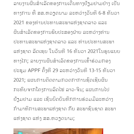
ລາຍງານຜົນສຳເລັດຂອງການເດີ່ນທາງຢ້ຽມຢາມຢ່າງ ເປັນ
ທາງການ ທີ່ ສສ.ຫວຽດນາມ ລະຫວ່າງວັນທີ 6-8 ທັນວາ
2021 ຂອງທ່ານປະທານສະພາແຫ່ງຊາດລາວ ແລະ
ຜົນສຳເລັດຂອງການພົບປະສອງຝ່າຍ ລະຫວ່າງທ່ານ
ປະທານສະພາແຫ່ງຊາດລາວ ແລະ ທ່ານປະທານສະພາ
ແຫ່ງຊາດ ລັດເຊຍ ໃນວັນທີ 16 ທັນວາ 2021ໃນຮູບແບບ
ທາງໄກ; ລາຍງານຜົນສຳເລັດຂອງການເຂົ້າຮ່ວມກອງ
ປະຊຸມ APPF ຄັ້ງທີ 29 ລະຫວ່າງວັນທີ 13-15 ທັນວາ
2021; ແຜນການຕິດຕາມກວດກາການຊົດເຊີຍຜົນ
ກະທົບຈາກໂຄງການລົດໄຟ ລາວ-ຈີນ; ແຜນການໄປ
ຢ້ຽມຢາມ ແລະ ເຊັນບົດບັນທຶກການຮ່ວມມືລະຫວ່າງ
ກຳມາທິການສະພາແຫ່ງຊາດ ກັບ ສະພາຊົນຊາດ ສະພາ
ແຫ່ງຊາດ ແຫ່ງ ສສ.ຫວຽດນາມ;