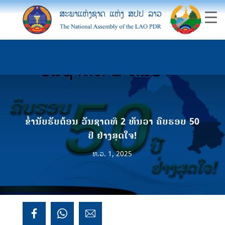
ຂໍ່ານັບຮັບຕ້ອນ ວັນຊາດທີ 2 ທັນວາ ຄົບຮອບ 50
ປີ ຢ່າງສຸດໃຈ!
ທ.ວ. 1, 2025