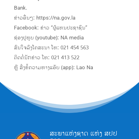
Bank.
ຂ່າວອື່ນໆ: https://na.gov.la
Facebook: ຂ່າວ “ຜູ້ແທນປະຊາຊົນ”
ຊ່ອງຢູທູບ (youtube): NA media
ສົນໃຈລົງໂຄສະນາ ໂທ: 021 454 563
ຕິດຕໍ່ນັກຂ່າວ ໂທ: 021 413 522
ຫຼື ສົ່ງຂໍ້ຄວາມທາງແອັບ (app): Lao Na
ສະພາແຫ່ງຊາດ ແຫ່ງ ສປປ