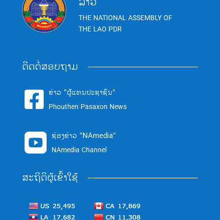
ລາວ
THE NATIONAL ASSEMBLY OF
THE LAO PDR
ຕິດຕໍ່ສອບຖາມ
ຂ່າວ "ຜູ້ແທນປະຊາຊົນ"

Phouthen Pasaxon News
ຊ່ອງຂ່າວ "NAmedia"

NAmedia Channel
ສະຖິຕິຜູ້ເຂົ້າໃຊ້