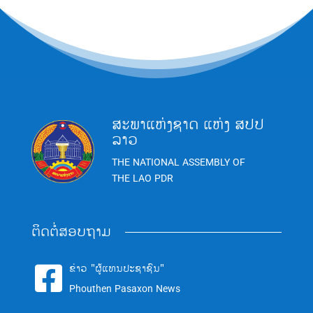
ສະພາແຫ່ງຊາດ ແຫ່ງ ສປປ
ລາວ
THE NATIONAL ASSEMBLY OF
THE LAO PDR
ຕິດຕໍ່ສອບຖາມ
ຂ່າວ "ຜູ້ແທນປະຊາຊົນ"

Phouthen Pasaxon News