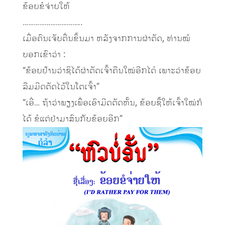
ຂ້ອຍຂໍຈ່າຍໃຫ້
…………………………..
ເມື່ອຄົນເຈັບຕື່ນຂຶ້ນມາ ຫລັງຈາກການຜ່າຕັດ, ທ່ານໝໍ
ບອກເຂົາວ່າ :
“ຂ້ອຍຢ້ານວ່າຊິໄດ້ຜ່າຕັດເຈົ້າຄືນໃໝ່ອີກໄດ໋ ເພາະວ່າຂ້ອຍ
ລືມມີດຕັດໄວ້ໃນໂຕເຈົ້າ”
“ເອີ່… ຖ້າວ່າພຽງເພື່ອເອົາມີດຕັດຫັ້ນ, ຂ້ອຍຊື້ໃຫ້ເຈົ້າໃໝ່ກໍ
ໄດ້ ຂໍແຕ່ຢ່າມາສົນກັບຂ້ອຍອີກ”