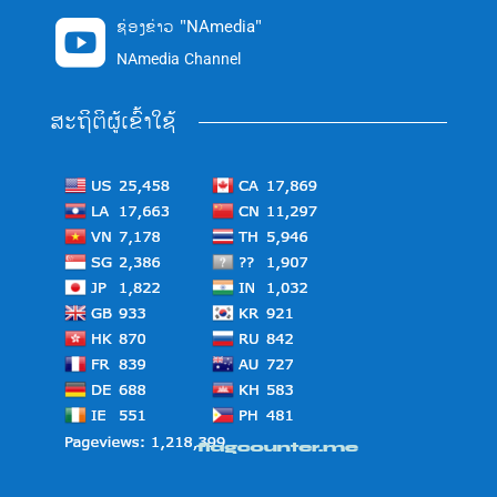
ຊ່ອງຂ່າວ "NAmedia"

NAmedia Channel
ສະຖິຕິຜູ້ເຂົ້າໃຊ້