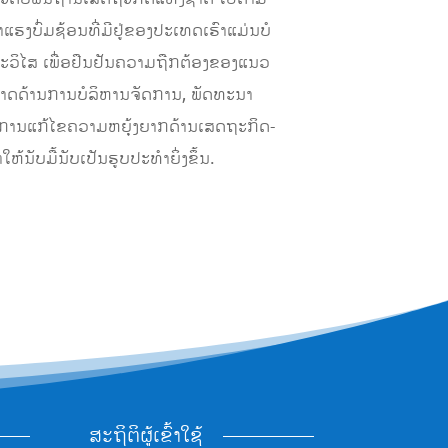
ແຮງບົ່ມຊ້ອນທີ່ມີຢູ່ຂອງປະເທດເຮົາແມ່ນບໍ
ພາວະວິໄສ ເພື່ອຢືນຢັນຄວາມຖືກຕ້ອງຂອງແນວ
ມາດດ້ານການບໍລິຫານຈັດການ, ພັດທະນາ
ັນການແກ້ໄຂຄວາມຫຍຸ້ງຍາກດ້ານເສດຖະກິດ-
ນັບມື້ນັບເປັນຮູບປະທຳຍິ່ງຂຶ້ນ.
ສະຖິຕິຜູ້ເຂົ້າໃຊ້