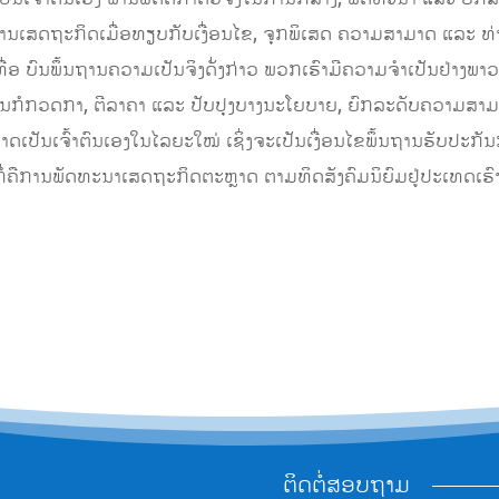
ງດ້ານເສດຖະກິດເມື່ອທຽບກັບເງື່ອນໄຂ, ຈຸກພິເສດ ຄວາມສາມາດ ແລະ ທ່າ
ນເທື່ອ ບົນພຶ້ນຖານຄວາມເປັນຈິງດັ່ງກ່າວ ພວກເຮົາມີຄວາມຈຳເປັນຢ່າງ
ັ້ນກໍກວດກາ, ຕີລາຄາ ແລະ ປັບປຸງບາງນະໂຍບາຍ, ຍົກລະດັບຄວາມສາ
ເປັນເຈົ້າຕົນເອງໃນໄລຍະໃໝ່ ເຊິ່ງຈະເປັນເງື່ອນໄຂພຶ້ນຖານຮັບປະກ
່ຄືການພັດທະນາເສດຖະກິດຕະຫຼາດ ຕາມທິດສັງຄົມນິຍົມຢູ່ປະເທດເຮົາໃຫ້
ຕິດຕໍ່ສອບຖາມ