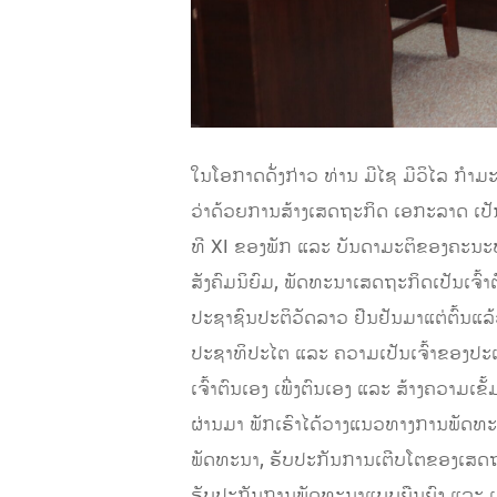
ໃນໂອກາດດັ່ງກ່າວ ທ່ານ ມີໄຊ ມີວິໄລ 
ວ່າດ້ວຍການສ້າງເສດຖະກິດ ເອກະລາດ ເປັ
ທີ XI ຂອງພັກ ແລະ ບັນດາມະຕິຂອງຄະນະ
ສັງຄົມນິຍົມ, ພັດທະນາເສດຖະກິດເປັນເຈົ້
ປະຊາຊົນປະຕິວັດລາວ ຢືນຢັນມາແຕ່ຕົ້ນແລ້
ປະຊາທິປະໄຕ ແລະ ຄວາມເປັນເຈົ້າຂອງປະເທ
ເຈົ້າຕົນເອງ ເພີ່ງຕົນເອງ ແລະ ສ້າງຄວາ
ຜ່ານມາ ພັກເຮົາໄດ້ວາງແນວທາງການພັດທະນ
ພັດທະນາ, ຮັບປະກັນການເຕີບໂຕຂອງເສດຖະກິ
ຮັບປະກັນການພັດທະນາແບບຍືນຍົງ ແລະ ເປັ