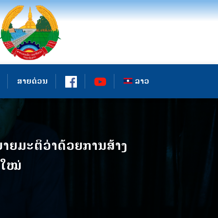
ສາຍດ່ວນ
ລາວ
າຍມະຕິວ່າດ້ວຍການສ້າງ
ະໃໝ່