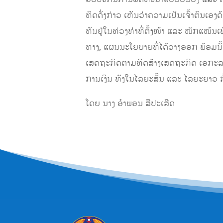
ທິດດັ່ງກ່າວ ເຫັນວ່າຄວາມເປັນເຈົ້າຕົນເອ
ທັນຢູ່ໃນທ່ວງທ່າທີ່ຕັ້ງໜ້າ ແລະ ໜັກແໜ້
ທາງ, ແຜນນະໂຍບາຍທີ່ໄດ້ວາງອອກ ພ້ອມນ
ເສດຖະກິດຕາມທິດສ້າງເສດຖະກິດ ເອກະລາດ
ການເງິນ ທັງໃນໄລຍະສັ້ນ ແລະ ໄລຍະຍາວ ກໍ
ໂດຍ ນາງ ອຳພອນ ສີປະເສີດ