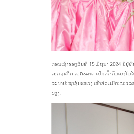
ຕອນເຊົ້າຂອງວັນທີ 15 ມິຖຸນາ 2024 ນີ້
ເສດຖະກິດ ເອກະລາດ ເປັນເຈົ້າຕົນເອງ
ສະພາປະຊາຊົນແຂວງ ເຂົ້າຮ່ວມມີຄະນະເລຂ
ພຽງ.