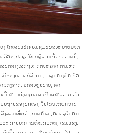
 ໄດ້ເຜີຍແຜ່ເຊື່ອມຊຶມຜັນຂະຫຍາຍມະຕິ
ຕິກອງປະຊຸມໃຫຍ່ຜູ້ແທນທົ່ວປະເທດຄັ້ງ
ນສືບຕໍ່ສ້າງເສດຖະກິດຕະຫລາດ ຕາມທິດ
ໃນມະຕິຂອງຄະນະບໍລິຫານງານສູນກາງພັກ ພັກ
າດແຫ່ງຊາດ, ອິດສະຫຼະພາບ, ສິດ
ຶດໝັ້ນການເຊີດຊູຄວາມເປັນເອກະລາດ ເປັນ
ພື້ນຖານຂອງພັກເຮົາ, ໃນໄລຍະສິບກວ່າປີ
ງສັງລວມເພື່ອສ້າງບາດກ້າວບຸກທະລຸໃນການ
ແລະ ການບໍລິການທີ່ໜັກແໜ້ນ, ເຂັ້ມແຂງ,
ົກລະດັບພຶ້ນຖານເສດຖະກິດແຫ່ງຊາດ ໄປຕາມ