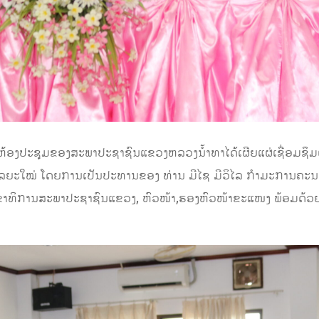
ຢູ່ທີຫ້ອງປະຊຸມຂອງສະພາປະຊາຊົນແຂວງຫລວງນໍ້າທາໄດ້ເຜີຍແຜ່ເຊື່ອມຊ
ໃນໄລຍະໃໝ່ ໂດຍການເປັນປະທານຂອງ ທ່ານ ມີໄຊ ມີວິໄລ ກຳມະການຄ
າທິການສະພາປະຊາຊົນແຂວງ, ຫົວໜ້າ,ຮອງຫົວໜ້າຂະແໜງ ພ້ອມດ້ວຍວິຊ