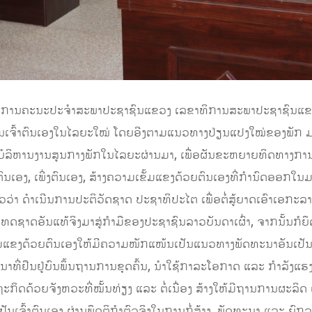
ກຳມະການຄະນະປະຈຳສະພາປະຊາຊົນແຂວງ ເລຂາທິການສະພາປະຊາຊົນແຂວງ
ນເຈົ້າຕົນເອງໃນໄລຍະໃໝ່ ໂດຍອີງຕາມແນວທາງປ່ຽນແປງໃໝ່ຂອງພັກ ມະ
ບໍລິຫານງານສູນກາງພັກໃນໄລຍະຜ່ານມາ, ເພື່ອຜັນຂະຫຍາຍທິດທາງກາ
າຕົນເອງ, ເພີ່ງຕົນເອງ, ສ້າງຄວາມເຂັ້ມແຂງດ້ວຍຕົນເອງທີ່ກຳນົດອອກ
ວວ່າ ດຳເນີນການປະຕິວັດຊາດ ປະຊາທິປະໄຕ ເພື່ອຕໍ່ສູ້ຍາດເອົາເອກະລ
ດຊາດອັນແທ້ຈິງມາສູ່ກຳມືຂອງປະຊາຊົນລາວບັນດາເຜົ່າ, ຈາກນັ້ນກໍຍ
ມເຂັ້ມແຂງດ້ວຍຕົນເອງໃຫ້ມີຄວາມໜັກແໜ້ນເປັນແນວທາງພັດທະນາອັນເປັນ
າທີ່ຢືນຢູ່ບົນພຶ້ນຖານການຂຸດຄົ້ນ, ນຳໃຊ້ກາລະໂອກາດ ແລະ ກຳລັງແຮ
ດດ້ວຍຈັງຫວະທີ່ໝັ້ນທ່ຽງ ແລະ ຕໍ່ເນື່ອງ ສ້າງໃຫ້ມີຖານການຜະລິດ 
ນເຈົ້າຕົນເອງ ຜ່ານພຶດຕິກຳຕົວຈິງໃນການກໍ່ສ້າງ, ພັດທະນາ ແລະ ຍ