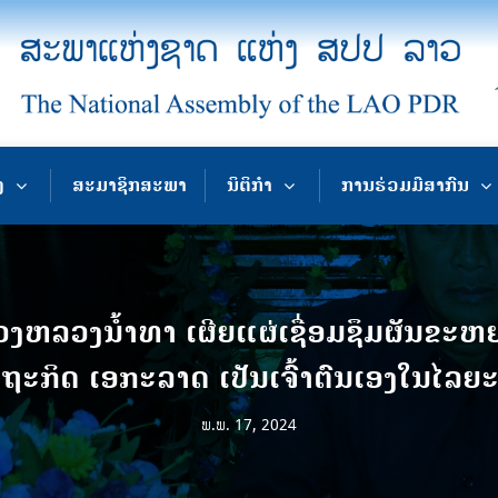
ງ
ສະມາຊິກສະພາ
ນິຕິກຳ
ການຮ່ວມມືສາກົນ
ງຫລວງນໍ້າທາ ເຜີຍແຜ່ເຊື່ອມຊຶມຜັນຂະຫຍ
ຖະກິດ ເອກະລາດ ເປັນເຈົ້າຕົນເອງໃນໄລຍ
ພ.ພ. 17, 2024