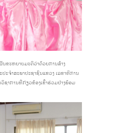
ຶມຜັນຂະຫຍາຍມະຕິວ່າດ້ວຍການສ້າງ
ະນະປະຈຳສະພາປະຊາຊົນແຂວງ ເລຂາທິການ
າການທີ່ກ່ຽວຂ້ອງເຂົ້າຮ່ວມຢ່າງພ້ອມ