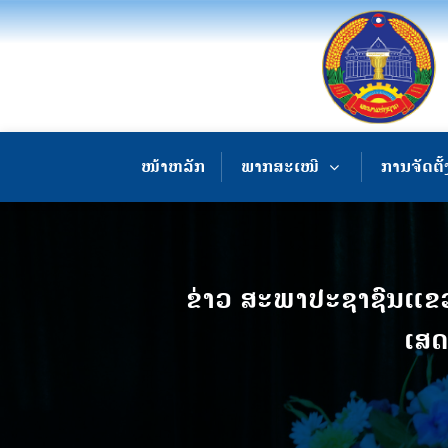
ໜ້າຫລັກ
ພາກສະເໜີ
ການຈັດຕັ້
ຂ່າວ ສະພາປະຊາຊົນແຂວ
ເສດ