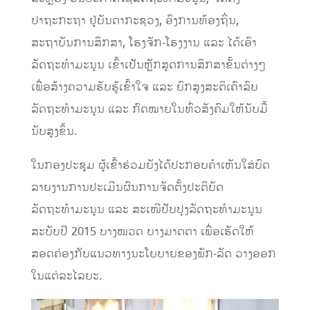
ປາຖະກະຖາ ຢູ່ບັນດາກະຊວງ, ອົງການທ້ອງຖິ່ນ,
ສະຖາບັນການສຶກສາ, ໂຮງຈັກ-ໂຮງງານ ແລະ ໄດ້ເອົາ
ລັດຖະທຳມະນູນ ເຂົ້າເປັນຫຼັກສູດການສຶກສາຂັ້ນຕ່າງໆ
ເພື່ອສ້າງຄວາມຮັບຮູ້ເຂົ້າໃຈ ແລະ ຍົກສູງສະຕິເຄົາລົບ
ລັດຖະທຳມະນູນ ແລະ ກົດໝາຍໃນທົ່ວສັງຄົມໃຫ້ນັບມື້
ນັບສູງຂຶ້ນ.
ໃນກອງປະຊຸມ ຜູ້ເຂົ້າຮ່ວມຍັງໄດ້ປະກອບຄຳເຫັນໃສ່ບົດ
ລາຍງານການປະເມີນຜົນການຈັດຕັ້ງປະຕິບັດ
ລັດຖະທຳມະນູນ ແລະ ສະເໜີປັບປຸງລັດຖະທຳມະນູນ
ສະບັບປີ 2015 ບາງໝວດ ບາງມາດຕາ ເພື່ອເຮັດໃຫ້
ສອດຄ່ອງກັບແນວທາງນະໂຍບາຍຂອງພັກ-ລັດ ວາງອອກ
ໃນແຕ່ລະໄລຍະ.