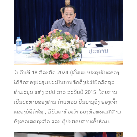
ໃນວັນທີ 18 ກໍລະກົດ 2024 ຢູ່ທີ່ສະພາປະຊາຊົນແຂວງ
ໄດ້ຈັດກອງປະຊຸມປະເມີນການຈັດຕັ້ງປະຕິບັດລັດຖະ
ທໍາມະນູນ ແຫ່ງ ສປປ ລາວ ສະບັບປີ 2015 ໂດຍການ
ເປັນປະທານຂອງທ່ານ ຄໍາແຫວນ ປັນຍານຸວົງ ຮອງເຈົ້າ
ແຂວງບໍລິຄໍາໄຊ , ມີບັນດາຫົວໜ້າ-ຮອງຫົວພະແນກການ
ຂົງເຂດເສດຖະກິດ ແລະ ຜູ້ປະກອບການເຂົ້າຮ່ວມ.