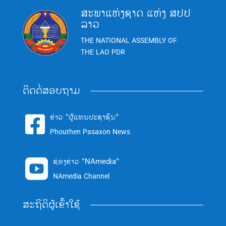
ສະພາແຫ່ງຊາດ ແຫ່ງ ສປປ
ລາວ
THE NATIONAL ASSEMBLY OF
THE LAO PDR
ຕິດຕໍ່ສອບຖາມ
ຂ່າວ "ຜູ້ແທນປະຊາຊົນ"

Phouthen Pasaxon News
ຊ່ອງຂ່າວ "NAmedia"

NAmedia Channel
ສະຖິຕິຜູ້ເຂົ້າໃຊ້