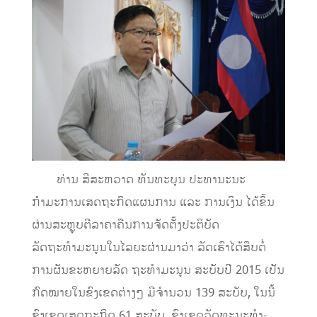
ທ່ານ ສີສະຫວາດ ທັນທະບຸນ ປະທານະນະ
ກຳມະການເສດຖະກິດແຜນການ ແລະ ການເງິນ ໄດ້ຂຶ້ນ
ຜ່ານສະຫຼຸບຕີລາຄາຄືນການຈັດຕັ້ງປະຕິບັດ
ລັດຖະທຳມະນູນໃນໄລຍະຜ່ານມາວ່າ ລັດເຮົາໄດ້ສືບຕໍ່
ການຜັນຂະຫຍາຍລັດ ຖະທຳມະນູນ ສະບັບປີ 2015 ເປັນ
ກົດໝາຍໃນຂົງເຂດຕ່າງໆ ມີຈໍານວນ 139 ສະບັບ, ໃນນີ້
ຂົງເຂດເສດຖະກິດ 61 ສະບັບ, ຂົງເຂດວັດທະນະທຳ-