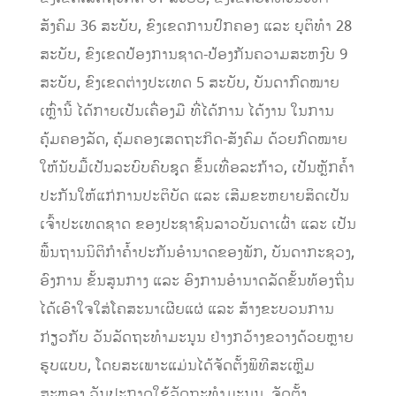
ສັງຄົມ 36 ສະບັບ, ຂົງເຂດການປົກຄອງ ແລະ ຍຸຕິທຳ 28
ສະບັບ, ຂົງເຂດປ້ອງການຊາດ-ປ້ອງກັນຄວາມສະຫງົບ 9
ສະບັບ, ຂົງເຂດຕ່າງປະເທດ 5 ສະບັບ, ບັນດາກົດໝາຍ
ເຫຼົ່ານີ້ ໄດ້ກາຍເປັນເຄື່ອງມື ທີ່ໄດ້ການ ໄດ້ງານ ໃນການ
ຄຸ້ມຄອງລັດ, ຄຸ້ມຄອງເສດຖະກິດ-ສັງຄົມ ດ້ວຍກົດໝາຍ
ໃຫ້ນັບມື້ເປັນລະບົບຄົບຊຸດ ຂຶ້ນເທື່ອລະກ້າວ, ເປັນຫຼັກຄ້ຳ
ປະກັນໃຫ້ແກ່ການປະຕິບັດ ແລະ ເສີມຂະຫຍາຍສິດເປັນ
ເຈົ້າປະເທດຊາດ ຂອງປະຊາຊົນລາວບັນດາເຜົ່າ ແລະ ເປັນ
ພື້ນຖານນິຕິກຳຄ້ຳປະກັນອຳນາດຂອງພັກ, ບັນດາກະຊວງ,
ອົງການ ຂັ້ນສູນກາງ ແລະ ອົງການອຳນາດລັດຂັ້ນທ້ອງຖິ່ນ
ໄດ້ເອົາໃຈໃສ່ໂຄສະນາເຜີຍແຜ່ ແລະ ສ້າງຂະບວນການ
ກ່ຽວກັບ ວັນລັດຖະທຳມະນູນ ຢ່າງກວ້າງຂວາງດ້ວຍຫຼາຍ
ຮູບແບບ, ໂດຍສະເພາະແມ່ນໄດ້ຈັດຕັ້ງພິທີສະເຫຼີມ
ສະຫຼອງ ວັນປະກາດໃຊ້ລັດຖະທຳມະນູນ, ຈັດຕັ້ງ