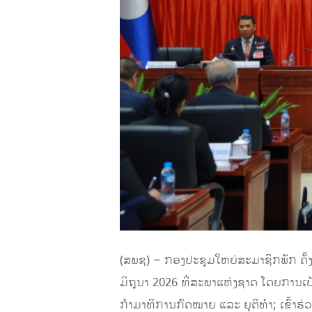
(ສພຊ) – ກອງປະຊຸມໃຫຍ່ສະມາຊິກພັກ ຄັ້
ມິຖຸນາ 2026 ທີ່ສະພາແຫ່ງຊາດ ໂດຍການ
ກຳມາທິການກົດໝາຍ ແລະ ຍຸຕິທຳ; ເຂົ້າ