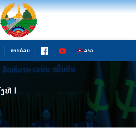
ສາຍດ່ວນ
ລາວ
ທີ I