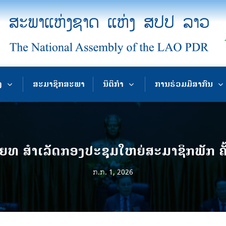
ງ
ສະມາຊິກສະພາ
ນິຕິກຳ
ການຮ່ວມມືສາກົນ
ທ ສຳເລັດກອງປະຊຸມໃຫຍ່ສະມາຊິກພັກ ຄັ້ງ
ກ.ກ. 1, 2026