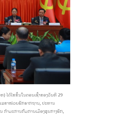
 ໄດ້ໄຂຂຶ້ນໃນຕອນເຊົ້າຂອງວັນທີ 29
, ເລຂາໜ່ວຍພັກຮາກຖານ, ປະທານ
ານ ກຳມະການກົມການເມືອງສູນກາງພັກ,