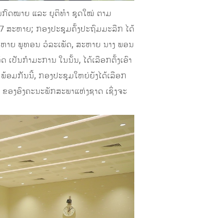
ົດໝາຍ ແລະ ຍຸຕິທຳ ​ຊຸດ​ໃໝ່ ຕາມ​
ນວນ 7 ​ສະຫາຍ; ກອງປະຊຸມຄັ້ງປະຖົມມະລືກ ໄດ້
ສະຫາຍ ພູທອນ ວໍລະເພັດ, ສະຫາຍ ນາງ ພອນ
ເປັນກໍາມະການ ໃນນັ້ນ, ໄດ້ເລືອກຕັ້ງເອົາ
ມກັນນີ້, ກອງປະຊຸມໃຫຍ່ຍັງໄດ້ເລືອກ
 V ຂອງອົງຄະນະພັກສະພາແຫ່ງຊາດ ເຊິ່ງຈະ