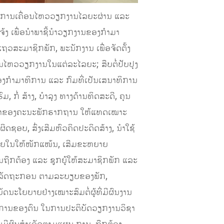
ດໃນການເຄື່ອນໄຫວວຽກງານໄລຍະຜ່ານ ແລະ
ງ ເພື່ອນໍາພາຊີ້ນໍາວຽກງານຂອງກໍາມາ
ນແຖວສະມາຊິກພັກ, ພະນັກງານ ເພື່ອຈັດຕັ້ງ
ອນໄຫວວຽກງານໃນແຕ່ລະໄລຍະ; ສືບຕໍ່ປັບປຸງ
ງກໍາມາທິການ ແລະ ກົມທີ່ເປັນເສນາທິການ
່ ສ້າງ, ບໍາລຸງ ທາງດ້ານທິດສະດີ, ຄຸນ
ໍາພາຂອງຄະນະພັກຮາກຖານ ໃຫ້ແທດເໝາະ
ຊອບ, ສົ່ງເສີມຫົວຄິດປະດິດສ້າງ, ນໍາໃຊ້
ພາຍໃນໃຫ້ໜັກແໜ້ນ, ເສີມຂະຫຍາຍ
ົນຖືກຕ້ອງ ແລະ ຊູກຍູ້ໃຫ້ສະມາຊິກພັກ ແລະ
ານ-ລັດຖະກອນ ຕາມລະບຽບຂອງພັກ,
ັດນະໂຍບາຍຢ່າງເໝາະສົມຕໍ່ຜູ້ທີ່ມີຜົນງານ
ສນາທິການຂອງຕົນ ໃນການປະຕິບັດວຽກງານວິຊາ