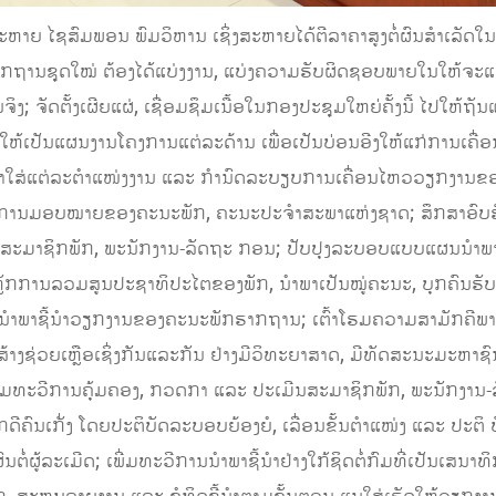
ຫາຍ ໄຊສົມພອນ ພົມວິຫານ ເຊິ່ງສະຫາຍໄດ້ຕີລາຄາສູງຕໍ່ຜົນສໍາເລັ
ຮາກຖານຊຸດໃໝ່ ຕ້ອງໄດ້ແບ່ງງານ, ແບ່ງຄວາມຮັບຜິດຊອບພາຍໃນໃຫ້ຈະແຈ້
ຈິງ; ຈັດຕັ້ງເຜີຍແຜ່, ເຊື່ອມຊຶມເນື້ອໃນກອງປະຊຸມໃຫຍ່ຄັ້ງນີ້ ໄປໃຫ້ຖັ
ຫ້ເປັນແຜນງານໂຄງການແຕ່ລະດ້ານ ເພື່ອເປັນບ່ອນອີງໃຫ້ແກ່ການເຄື່
ົ້າໃສ່ແຕ່ລະຕໍາແໜ່ງງານ ແລະ ກໍານົດລະບຽບການເຄື່ອນໄຫວວຽກງານຂອ
ນມອບໝາຍຂອງຄະນະພັກ, ຄະນະປະຈໍາສະພາແຫ່ງຊາດ; ສຶກສາອົບຮົມ, ກໍ
ແກ່ສະມາຊິກພັກ, ພະນັກງານ-ລັດຖະ ກອນ; ປັບປຸງລະບອບແບບແຜນນ
ັກການລວມສູນປະຊາທິປະໄຕຂອງພັກ, ນໍາພາເປັນໝູ່ຄະນະ, ບຸກຄົນຮັບຜິດ
ນນໍາພາຊີ້ນໍາວຽກງານຂອງຄະນະພັກຮາກຖານ; ເຕົ້າໂຮມຄວາມສາມັກຄີ
້າງຊ່ວຍເຫຼືອເຊິ່ງກັນແລະກັນ ຢ່າງມີວິທະຍາສາດ, ມີທັດສະນະມະຫາຊ
ີີ່ມທະວີການຄຸ້ມຄອງ, ກວດກາ ແລະ ປະເມີນສະມາຊິກພັກ, ພະນັກງ
ກດີຄົນເກັ່ງ ໂດຍປະຕິບັດລະບອບຍ້ອງຍໍ, ເລື່ອນຂັ້ນຕຳແໜ່ງ ແລະ ປະຕິ ບ
ໍ່ຜູ້ລະເມີດ; ເພີ່ມທະວີການນໍາພາຊີ້ນໍາຢ່າງໃກ້ຊິດຕໍ່ກົມທີ່ເປັນເ