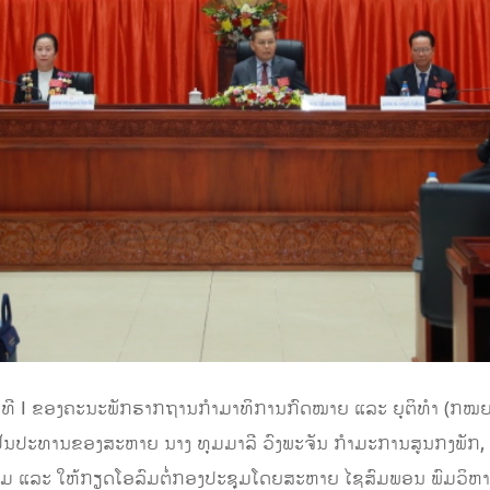
ງທີ I ຂອງຄະນະພັກຮາກຖານກໍາມາທິການກົດໝາຍ ແລະ ຍຸຕິທຳ (ກໝຍທ)
ເປັນປະທານຂອງສະຫາຍ ນາງ ທຸມມາລີ ວົງພະຈັນ ກຳມະການສູນກງພັກ
ຮ່ວມ ແລະ ໃຫ້ກຽດໂອລົມຕໍ່ກອງປະຊຸມໂດຍສະຫາຍ ໄຊສົມພອນ ພົມວິຫ