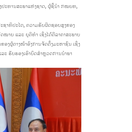
ປະທານສະພາແຫ່ງຊາດ, ຜູ້ຊີ້ນໍາ ກໝຍທ,
ດປະຊາທິປະໄຕ, ຄວາມຮັບຜິດຊອບສູງຂອງ
ໝາຍ ແລະ ຍຸຕິທໍາ ເຊິ່ງໄດ້ຕີລາຄາສະພາບ
ງຜູ້ຕາງໜ້າອົງການຈັດຕັ້ງມະຫາຊົນ ເຊິ່ງ
ແລະ ຮັບຮອງເອົາບົດສໍາຫຼວດການນໍາພາ