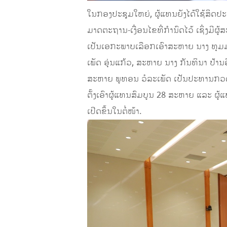
ໃນກອງປະຊຸມໃຫຍ່, ຜູ້ແທນຍັງໄດ້ໃຊ້ສິດປ
ມາດຕະຖານ-​ເງື່ອນ​ໄຂທີ່​ກຳນົດ​ໄວ້ ເຊິ່ງມ
ເປັນເອກະພາບເລືອກເອົາສະຫາຍ ນາງ ທຸມມາ
ເພັດ ອຸ່ນແກ້ວ, ສະຫາຍ ນາງ ກັນທິນາ ປ້າ
ສະຫາຍ ພູທອນ ວໍລະເພັດ ເປັນປະທານກວດ
ຕັ້ງເອົາຜູ້ແທນສົມບູນ 28 ສະຫາຍ ແລະ ຜູ
ເປີດຂຶ້ນໃນຕໍ່ໜ້າ.