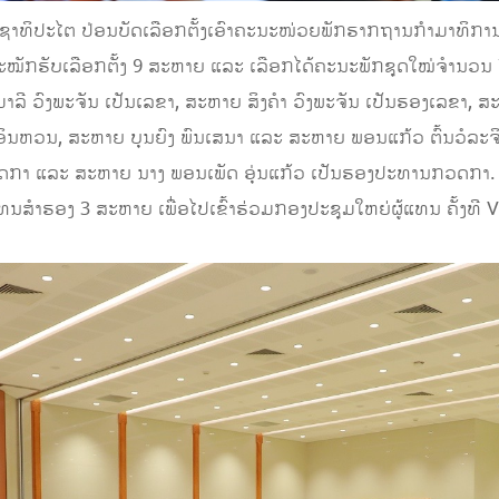
ະຊາທິປະໄຕ ປ່ອນບັດເລືອກຕັ້ງເອົາຄະນະໜ່ວຍພັກຮາກຖານກຳມາທິການກ
ີ​ຜູ້ສະໝັກ​ຮັບ​ເລືອກ​ຕັ້ງ 9 ສະຫາຍ​ ແລະ ​ເລືອກ​ໄດ້ຄະນະພັກຊຸດໃໝ່ຈຳ
ລີ ວົງພະຈັນ ເປັນເລຂາ, ສະຫາຍ ສິງຄໍາ ວົງພະຈັນ ເປັນຮອງເລຂາ, 
ນອິນຫວນ, ສະຫາຍ ບຸນຍົງ ພົນເສນາ ແລະ ສະຫາຍ ພອນແກ້ວ ຕົ້ນວໍລະຈິດ 
ກາ ແລະ ສະຫາຍ ນາງ ພອນເພັດ ອຸ່ນແກ້ວ ເປັນຮອງປະທານກວດກາ. ພ້ອ
້ແທນສຳຮອງ 3 ສະຫາຍ ເພື່ອໄປເຂົ້າຮ່ວມກອງປະຊຸມໃຫຍ່ຜູ້ແທນ ຄັ້ງທີ