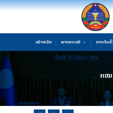
ໜ້າຫລັກ
ພາກສະເໜີ
ການຈັດຕັ້
ກໝຍ