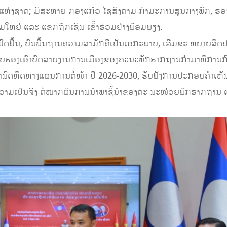
ຫ່ງຊາດ; ມີສະຫາຍ ກອງແກ້ວ ໄຊສົງຄາມ ກໍາມະການສູນກາງພັກ, ຮອງ
ມໃຫຍ່ ແລະ ແຂກຖືກເຊີນ ເຂົ້າຮ່ວມຢ່າງພ້ອມພຽງ.
ົດຟື້ນ, ບົນພື້ນຖານຄວາມສາມັກຄີເປັນເອກະພາບ, ເສີມຂະ ຫຍາຍສິ
ຮັບຮອງເອົາບົດລາຍງານການເມືອງຂອງຄະນະພັກຮາກຖານກໍາມາທິການກົດ
ົດທິດທາງແຜນການຕໍ່ໜ້າ ປີ 2026-2030, ຮັບຟັງການປະກອບຄໍາເຫັນຂອ
ະ ຄວາມເປັນຈິງ ຕໍ່ໝາກຜົນການນໍາພາຊີ້ນໍາຂອງຄະ ນະໜ່ວຍພັກຮາກຖານ 