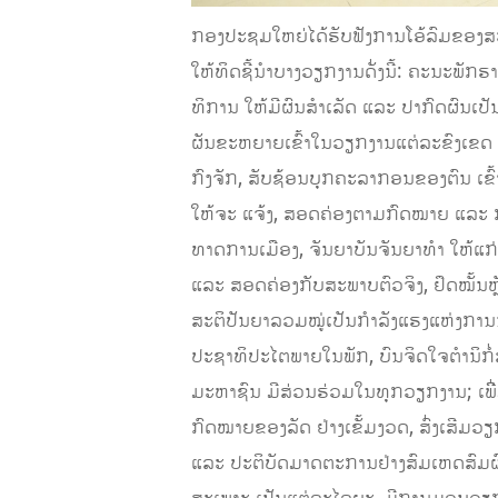
ກອງປະຊມໃຫຍ່ໄດ້ຮັບຟັງການໂອ້ລົມຂອງສະ
ໃຫ້ທິດຊີ້ນຳບາງວຽກງານດັ່ງນີ້: ຄະນະພັກ
ທິການ ໃຫ້ມີຜົນສໍາເລັດ ແລະ ປາກົດຜົນເປັນ
ຜັນຂະຫຍາຍເຂົ້າໃນວຽກງານແຕ່ລະຂົງເຂດ ໃ
ກົງຈັກ, ສັບຊ້ອນບຸກຄະລາກອນຂອງຕົນ ເຂ
ໃຫ້ຈະ ແຈ້ງ, ສອດຄ່ອງຕາມກົດໝາຍ ແລະ ກາ
ທາດການເມືອງ, ຈັນຍາບັນຈັນຍາທໍາ ໃຫ້
ແລະ ສອດຄ່ອງກັບສະພາບຕົວຈິງ, ຢຶດໝັ້ນຫຼ
ສະຕິປັນຍາລວມໝູ່ເປັນກໍາລັງແຮງແຫ່ງກາ
ປະຊາທິປະໄຕພາຍໃນພັກ, ບົນຈິດໃຈຕຳນິກໍ່ສ
ມະຫາຊົນ ມີສ່ວນຮ່ວມໃນທຸກວຽກງານ; ເພ
ກົດໝາຍຂອງລັດ ຢ່າງເຂັ້ມງວດ, ສົ່ງເສີມວຽ
ແລະ ປະຕິບັດມາດຕະການຢ່າງສົມເຫດສົມຜົນຕ