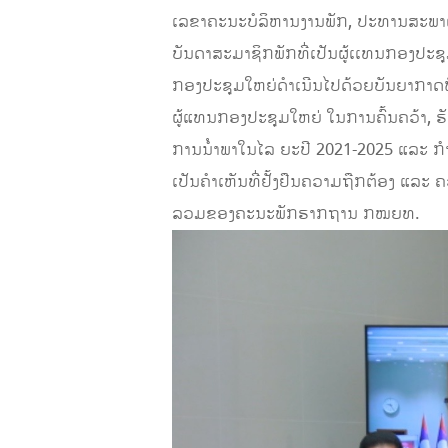
ເລຂາຄະນະບໍລິຫານງານພັກ, ປະທານສະພາແ
ບັນດາສະມາຊິກພັກທີ່ເປັນຜູ້ເເທນກອງປະຊຸ
ກອງປະຊຸມໃຫຍ່ດຳເນີນໄປດ້ວຍບັນຍາກາດຟ
ຜູ້ແທນກອງປະຊຸມໃຫຍ່ ໃນການຄົ້ນຄວ້າ, 
ການນໍຳພາໃນໄລ ຍະປີ 2021-2025 ແລະ ກຳນ
ເປັນຄໍາເຫັນທີ່ຢັ້ງຢືນຄວາມຖືກຕ້ອງ ແລ
ລວມຂອງຄະນະພັກຮາກຖານ ກໝຍທ.