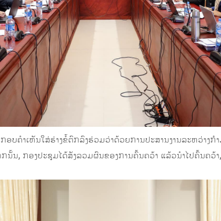
ະກອບຄໍາເຫັນໃສ່ຮ່າງຂໍ້ຕົກລົງຮ່ວມວ່າດ້ວຍການປະສານງານລະຫວ່າງກໍາ
ັ້ນ, ກອງປະຊຸມໄດ້ສັງລວມຜົນຂອງການຄົ້ນຄວ້າ ແລ້ວນຳໄປຄົ້ນຄວ້າ, ປັ