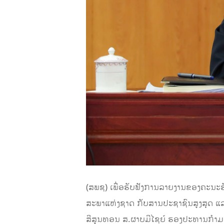
(ສພຊ) ເພື່ອຮັບຟັງການລາຍງານຂອງຄະນະຮັບ
ສະພາແຫ່ງຊາດ ກັບສານປະຊາຊົນສູງສຸດ ແ
ສີສູນທອນ ສ.ຜາບມີໄຊຍ໌ ຮອງປະທານກຳມາທ