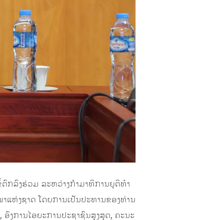
ຕົກລົງຮ່ວມ ລະຫວ່າງກໍາມາທິການຍຸຕິທໍາ
ສະພາແຫ່ງຊາດ ໂດຍການເປັນປະທານຂອງທ່ານ
ດ, ອົງການໄອຍະການປະຊາຊົນສູງສຸດ, ຄະນະ