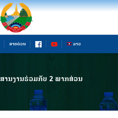
ສາຍດ່ວນ
ລາວ
ນປະສານງານຮ່ວມກັບ 2 ພາກສ່ວນ