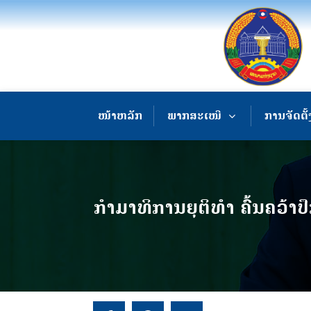
ໜ້າຫລັກ
ພາກສະເໜີ
ການຈັດຕັ້
ກໍາມາທິການຍຸຕິທໍາ ຄົ້ນຄວ້