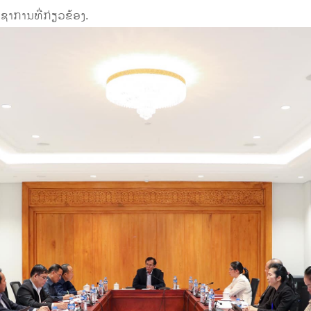
າການທີ່ກ່ຽວຂ້ອງ.