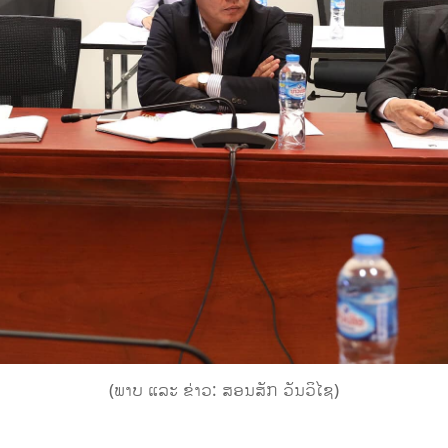
(ພາບ ແລະ ຂ່າວ: ສອນສັກ ວັນວິໄຊ)