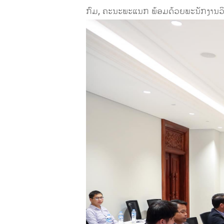
ກົມ, ຄະນະພະແນກ ພ້ອມດ້ວຍພະນັກງານວິຊ