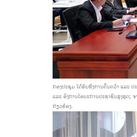
ກອງປະຊຸມ ໄດ້ຮັບຟັງການຄົ້ນຄວ້າ ແລະ ປ
ແລະ ອົງການໄອຍະການປະຊາຊົນສູງສຸດ; ຈາກນ
ກ່ຽວຂ້ອງ.