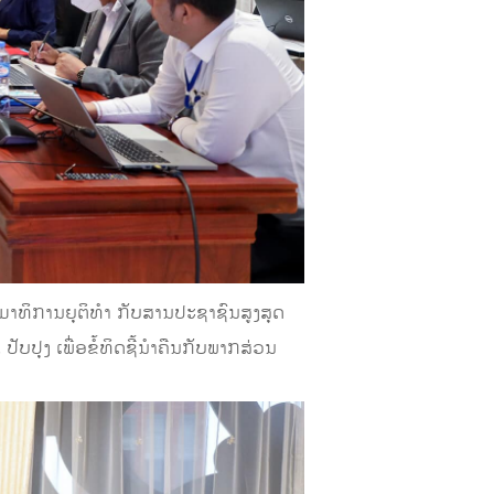
ມາທິການຍຸຕິທໍາ ກັບສານປະຊາຊົນສູງສຸດ
ບປຸງ ເພື່ອຂໍ້ທິດຊີ້ນຳຄືນກັບພາກສ່ວນ