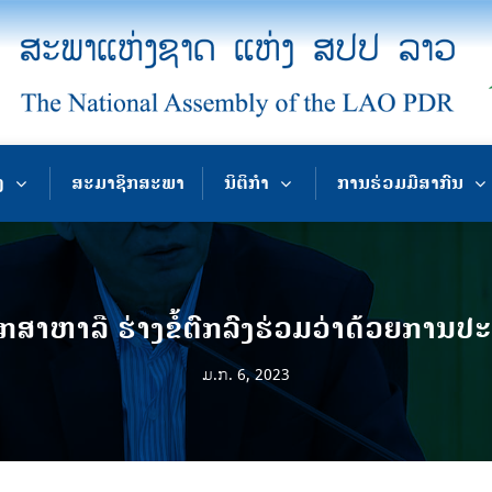
ງ
ສະມາຊິກສະພາ
ນິຕິກຳ
ການຮ່ວມມືສາກົນ
າປຶກສາຫາລື ຮ່າງຂໍ້ຕົກລົງຮ່ວມວ່າດ້ວຍກາ
ມ.ກ. 6, 2023