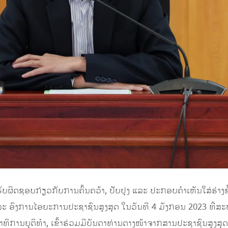
ຜິດຊອບກ່ຽວກັບການຄົ້ນຄວ້າ, ປັບປຸງ ແລະ ປະກອບຄໍາເຫັນໃສ່ຮ່າງຂໍ້
ລະ ອົງການໄອຍະການປະຊາຊົນສູງສຸດ ໃນວັນທີ 4 ມັງກອນ 2023 ທີ່
ິການຍຸຕິທຳ, ເຂົ້າຮ່ວມມີບັນດາທ່ານຕາງໜ້າຈາກສານປະຊາຊົນສູງສຸ