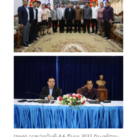
(ສພຊ) ລະຫວ່າງວັນທີ 4-6 ກັນຍາ 2022 ກໍາມາທິການ