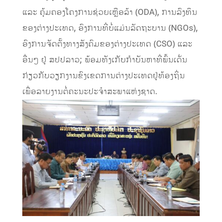
ແລະ ຄຸ້ມຄອງໂຄງການຊ່ວຍເຫຼືອລ້າ (ODA), ການລົງທຶນ
ຂອງຕ່າງປະເທດ, ອົງການທີ່ບໍ່ແມ່ນລັດຖະບານ (NGOs),
ອົງການຈັດຕັ້ງທາງສັງຄົມຂອງຕ່າງປະເທດ (CSO) ແລະ
ອື່ນໆ ຢູ່ ສປປລາວ; ພ້ອມທັງເກັບກໍາບັນຫາທີ່ພົ້ນເດັ່ນ
ກ່ຽວກັບວຽກງານຂົງເຂດການຕ່າງປະເທດຢູ່ທ້ອງຖິ່ນ
ເພື່ອລາຍງານຕໍ່ຄະນະປະຈໍາສະພາແຫ່ງຊາດ.