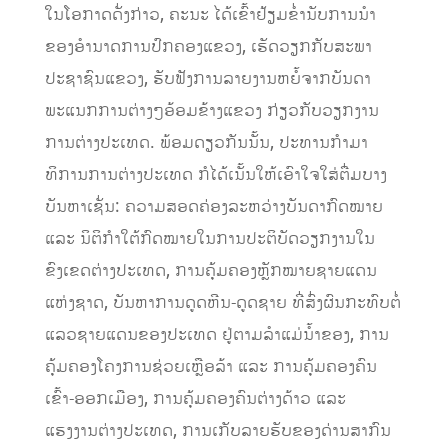
ໃນໂອກາດດັ່ງກ່າວ, ຄະນະ ໄດ້ເຂົ້າຢ້ຽມຂໍ່ານັບການນໍາ
ຂອງອໍານາດການປົກຄອງແຂວງ, ເຮັດວຽກກັບສະພາ
ປະຊາຊົນແຂວງ, ຮັບຟັງການລາຍງານຫຍໍ້ຈາກບັນດາ
ພະແນກການຕ່າງໆອ້ອມຂ້າງແຂວງ ກ່ຽວກັບວຽກງານ
ການຕ່າງປະເທດ. ພ້ອມດຽວກັນນັ້ນ, ປະທານກໍາມາ
ທິການການຕ່າງປະເທດ ກໍໄດ້ເນັ້ນໃຫ້ເອົາໃຈໃສ່ຕື່ມບາງ
ບັນຫາເຊັ່ນ: ຄວາມສອດຄ່ອງລະຫວ່າງບັນດາກົດໝາຍ
ແລະ ນິຕິກໍາໃຕ້ກົດໝາຍໃນການປະຕິບັດວຽກງານໃນ
ຂົງເຂດຕ່າງປະເທດ, ການຄຸ້ມຄອງຫຼັກໝາຍຊາຍແດນ
ແຫ່ງຊາດ, ບັນຫາການດູດຫີນ-ດູດຊາຍ ທີ່ສົ່ງຜົນກະທົບຕໍ່
ແລວຊາຍແດນຂອງປະເທດ ຢູ່ຕາມລໍາແມ່ນໍ້າຂອງ, ການ
ຄຸ້ມຄອງໂຄງການຊ່ວຍເຫຼືອລ້າ ແລະ ການຄຸ້ມຄອງຄົນ
ເຂົ້າ-ອອກເມືອງ, ການຄຸ້ມຄອງຄົນຕ່າງດ້າວ ແລະ
ແຮງງານຕ່າງປະເທດ, ການເກັບລາຍຮັບຂອງດ່ານສາກົນ