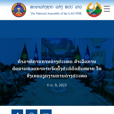
ກໍາມາທິການການຕ່າງປະເທດ ສໍາເລັດການ
ຕິດຕາມກວດກາການຈັດຕັ້ງປະຕິບັດກົດໝາຍ ໃນ
ຂົງເຂດວຽກງານການຕ່າງປະເທດ
ກ.ຍ. 9, 2022