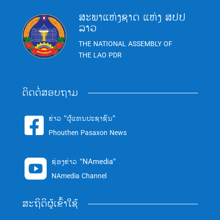
ສະພາແຫ່ງຊາດ ແຫ່ງ ສປປ
ລາວ
THE NATIONAL ASSEMBLY OF
THE LAO PDR
ຕິດຕໍ່ສອບຖາມ
ຂ່າວ "ຜູ້ແທນປະຊາຊົນ"

Phouthen Pasaxon News
ຊ່ອງຂ່າວ "NAmedia"

NAmedia Channel
ສະຖິຕິຜູ້ເຂົ້າໃຊ້