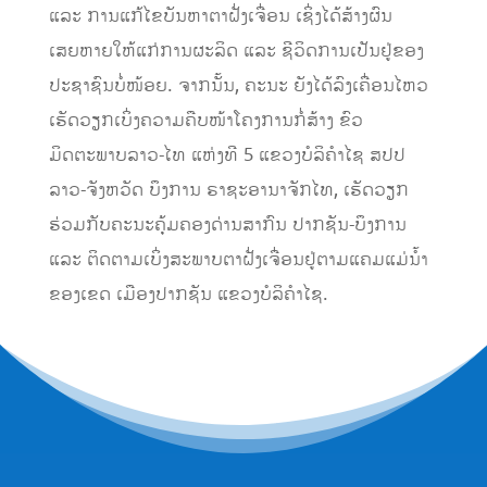
ແລະ ການແກ້ໄຂບັນຫາຕາຝັ່ງເຈື່ອນ ເຊິ່ງໄດ້ສ້າງຜົນ
ເສຍຫາຍໃຫ້ແກ່ການຜະລິດ ແລະ ຊີວິດການເປັນຢູ່ຂອງ
ປະຊາຊົນບໍ່ໜ້ອຍ. ຈາກນັ້ນ, ຄະນະ ຍັງໄດ້ລົງເຄື່ອນໄຫວ
ເຮັດວຽກເບິ່ງຄວາມຄືບໜ້າໂຄງການກໍ່ສ້າງ ຂົວ
ມິດຕະພາບລາວ-ໄທ ແຫ່ງທີ 5 ແຂວງບໍລິຄໍາໄຊ ສປປ
ລາວ-ຈັງຫວັດ ບຶງການ ຣາຊະອານາຈັກໄທ, ເຮັດວຽກ
ຮ່ວມກັບຄະນະຄຸ້ມຄອງດ່ານສາກົນ ປາກຊັນ-ບຶງການ
ແລະ ຕິດຕາມເບິ່ງສະພາບຕາຝັ່ງເຈື່ອນຢູ່ຕາມແຄມແມ່ນໍ້າ
ຂອງເຂດ ເມືອງປາກຊັນ ແຂວງບໍລິຄໍາໄຊ.