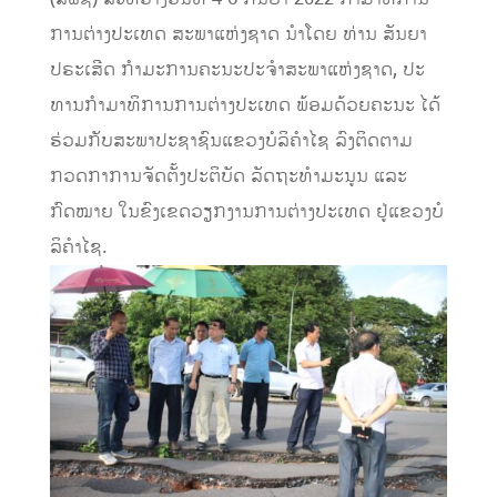
ການຕ່າງປະເທດ ສະພາແຫ່ງຊາດ ນໍາໂດຍ ທ່ານ ສັນຍາ
ປຣະເສີດ ກໍາມະການຄະນະປະຈໍາສະພາແຫ່ງຊາດ, ປະ
ທານກໍາມາທິການການຕ່າງປະເທດ ພ້ອມດ້ວຍຄະນະ ໄດ້
ຮ່ວມກັບສະພາປະຊາຊົນແຂວງບໍລິຄໍາໄຊ ລົງຕິດຕາມ
ກວດກາການຈັດຕັ້ງປະຕິບັດ ລັດຖະທໍາມະນູນ ແລະ
ກົດໝາຍ ໃນຂົງເຂດວຽກງານການຕ່າງປະເທດ ຢູ່ແຂວງບໍ
ລິຄຳໄຊ.