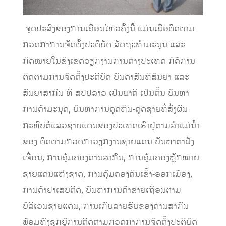
ຈຸດປະສົງຂອງການເຄື່ອນໄຫວຄັ້ງນີ້ ແມ່ນເພື່ອຕິດຕາມ
ກວດກາການຈັດຕັ້ງປະຕິບັດ ລັດຖະທໍາມະນູນ ແລະ
ກົດໝາຍໃນຂົງເຂດວຽກງານການຕ່າງປະເທດ ກໍຄືການ
ຕິດຕາມການຈັດຕັ້ງປະຕິບັດ ບັນດາສົນທິສັນຍາ ແລະ
ສັນຍາສາກົນ ທີ່ ສປປລາວ ເປັນພາຄີ ເປັນຕົ້ນ ບັນຫາ
ການຄ້າມະນຸດ, ບັນຫາການດູດຫີນ-ດູດຊາຍທີ່ສົ່ງຜົນ
ກະທົບຕໍ່ແລວຊາຍແດນຂອງປະເທດເຮົາຢູ່ຕາມລໍາແມ່ນໍ້າ
ຂອງ ຕິດຕາມກວດກາວຽກງານຊາຍແດນ ບັນຫາຕາຝັ່ງ
ເຈື່ອນ, ການຄຸ້ມຄອງດ່ານສາກົນ, ການຄຸ້ມຄອງຫຼັກໝາຍ
ຊາຍແດນແຫ່ງຊາດ, ການຄຸ້ມຄອງຄົນເຂົ້າ-ອອກເມືອງ,
ການຄ້າຢາເສບຕິດ, ບັນຫາການຄ້າຂາຍເຖື່ອນຕາມ
ບໍລິເວນຊາຍແດນ, ການເກັບລາຍຮັບຂອງດ່ານສາກົນ
ພ້ອມທັງຊຸກຍູ້ການຕິດຕາມກວດກາການຈັດຕັ້ງປະຕິບັດ