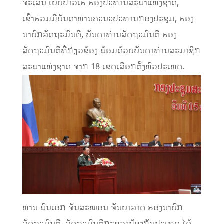
ຈະເລີນ ເຍຍປາວເຮີ ຮອງປະທານສະພາແຫ່ງຊາດ,
ເຂົ້າຮ່ວມມີບັນດາທ່ານຄະນະປະທານກອງປະຊຸມ, ຮອງ
ນາຍົກລັດຖະມົນຕີ, ບັນດາທ່ານລັດຖະມົນຕີ-ຮອງ
ລັດຖະມົນຕີທີ່ກ່ຽວຂ້ອງ ພ້ອມດ້ວຍບັນດາທ່ານສະມາຊິກ
ສະພາແຫ່ງຊາດ ຈາກ 18 ເຂດເລືອກຕັ້ງທົ່ວປະເທດ.
ທ່ານ ພົນເອກ ຈັນສະໝອນ ຈັນຍາລາດ ຮອງນາຍົກ
ລັດຖະມົນຕີ, ລັດຖະມົນຕີກະຊວງປ້ອງກັນປະເທດ ໄດ້