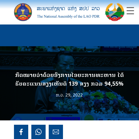
ກົດໝາຍວ່າດ້ວຍອົງການໄອຍະການທະຫານ ໄດ້
ຮັບຄະແນນສຽງເຫັນດີ 139 ສຽງ ກວມ 94,55%
ທ.ວ. 29, 2022