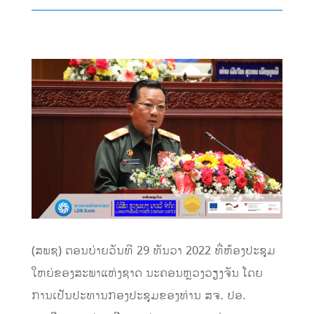
(ສພຊ) ຕອນບ່າຍວັນທີ 29 ທັນວາ 2022 ທີ່ຫ້ອງປະຊຸມ
ໃຫຍ່ຂອງສະພາແຫ່ງຊາດ ນະຄອນຫຼວງວຽງຈັນ ໂດຍ
ການເປັນປະທານກອງປະຊຸມຂອງທ່ານ ສຈ. ປອ.