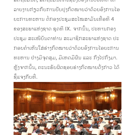
ລາຍງານກ່ຽວກັບການປັບປຸງກົດໝາຍວ່າດ້ວຍອົງການໄອ
ຍະການທະຫານ ຕໍ່ກອງປະຊຸມສະໄໝສາມັນເທື່ອທີ 4
ຂອງສະພາແຫ່ງຊາດ ຊຸດທີ IX. ຈາກນັ້ນ, ປະທານກອງ
ປະຊຸມ ສະເໜີບັນດາທ່ານ ສະມາຊິກສະພາແຫ່ງຊາດ ປະ
ກອບຄໍາເຫັນໃສ່ຮ່າງກົດໝາຍວ່າດ້ວຍອົງການໄອຍະການ
ທະຫານ ຢ່າງມີຈຸດສຸມ, ມີເຫດມີຜົນ ແລະ ກົງໄປກົງມາ.
ຫຼັງຈາກນັ້ນ, ຄະນະຮັບຜິດຊອບຮ່າງກົດໝາຍດັ່ງກ່າວ ໄດ້
ຊີ້ແຈງກັບທີ່.