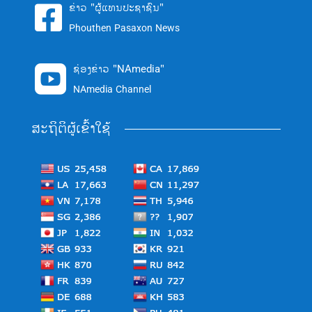
ຂ່າວ "ຜູ້ແທນປະຊາຊົນ"

Phouthen Pasaxon News
ຊ່ອງຂ່າວ "NAmedia"

NAmedia Channel
ສະຖິຕິຜູ້ເຂົ້າໃຊ້