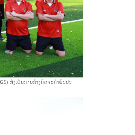
2025) ທັງເປັນການສ້າງກິດຈະກຳພົບປະ