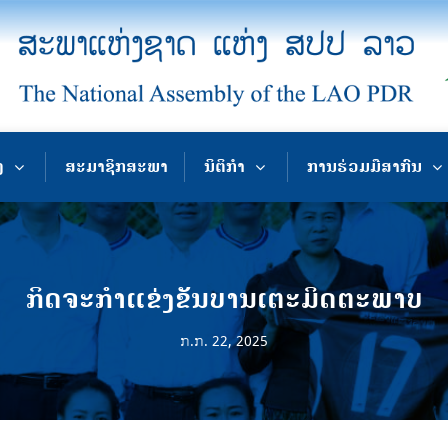
ງ
ສະມາຊິກສະພາ
ນິຕິກຳ
ການຮ່ວມມືສາກົນ
ກິດຈະກຳແຂ່ງຂັນບານເຕະມິດຕະພາບ
ກ.ກ. 22, 2025