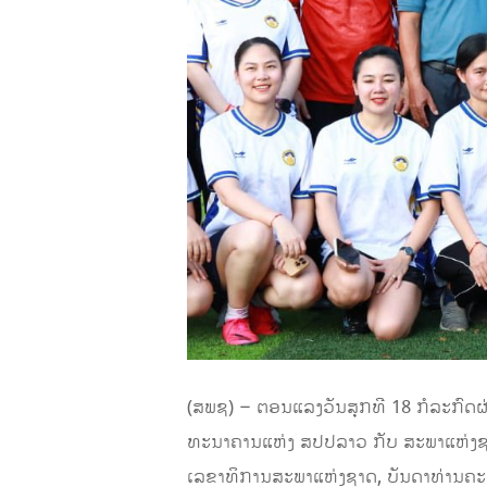
(ສພຊ) – ຕອນແລງວັນສຸກທີ 18 ກໍລະກົດຜ່
ທະນາຄານແຫ່ງ ສປປລາວ ກັບ ສະພາແຫ່ງຊາດ
ເລຂາທິການສະພາແຫ່ງຊາດ, ບັນດາທ່ານຄ