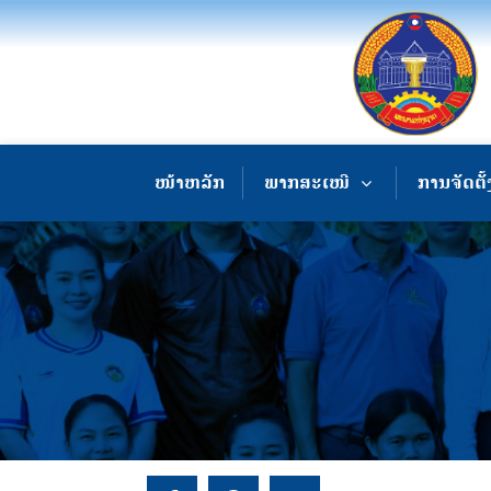
ໜ້າຫລັກ
ພາກສະເໜີ
ການຈັດຕັ້