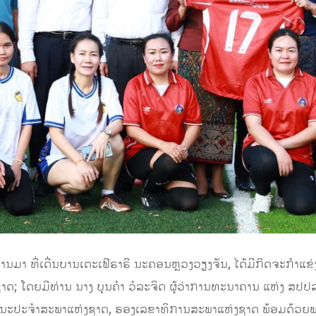
ານມາ ທີ່ເດີ່ນບານເຕະເຟີຣາຣີ ນະຄອນຫຼວງວຽງຈັນ, ໄດ້ມີກິດຈະກຳແ
; ໂດຍມີທ່ານ ນາງ ບຸນຄຳ ວໍລະຈິດ ຜູ້ວ່າການທະນາຄານ ແຫ່ງ ສປປ
ະນະປະຈຳສະພາແຫ່ງຊາດ, ຮອງເລຂາທິການສະພາແຫ່ງຊາດ ພ້ອມດ້ວຍພ