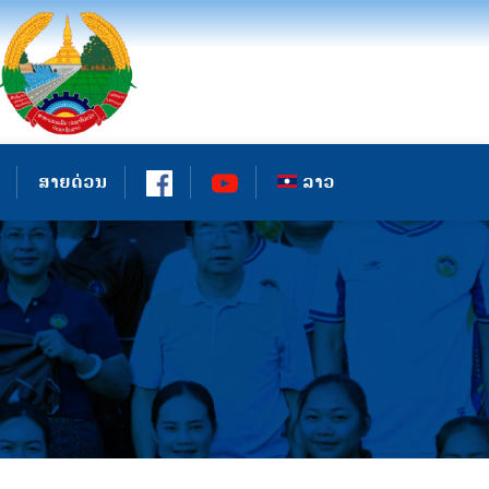
ສາຍດ່ວນ
ລາວ