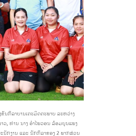
ຂ່ງຂັນກິລາບານເຕະມິດຕະພາບ ລະຫວ່າງ
ລາວ, ທ່ານ ນາງ ອຳໄພວອນ ລ້ອມບຸນແພງ
ະນັກງານ ແລະ ນັກກິລາຂອງ 2 ພາກສ່ວນ