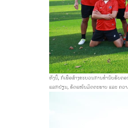
ທັງນີ້, ກໍເພື່ອສ້າງຂະບວນການຂໍ່ານັບຮັບ
ແລກປ່ຽນ, ຮັດແໜ້ນມິດຕະພາບ ແລະ ຄວາ