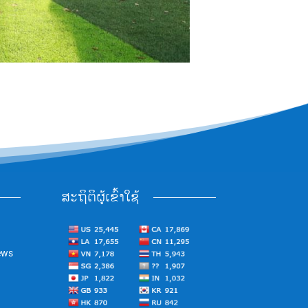
ສະຖິຕິຜູ້ເຂົ້າໃຊ້
ews