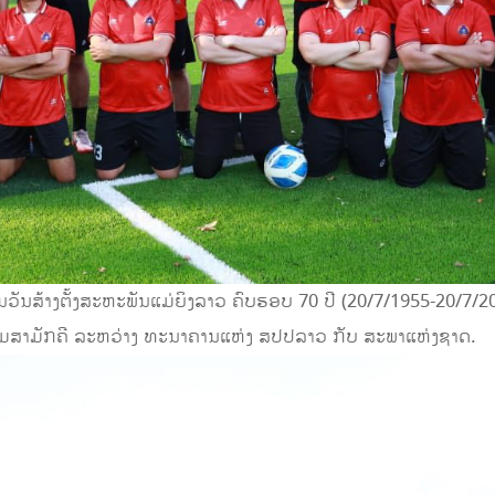
ຕອນວັນສ້າງຕັ້ງສະຫະພັນແມ່ຍິງລາວ ຄົບຮອບ 70 ປີ (20/7/1955-20/7/
ມສາມັກຄີ ລະຫວ່າງ ທະນາຄານແຫ່ງ ສປປລາວ ກັບ ສະພາແຫ່ງຊາດ.