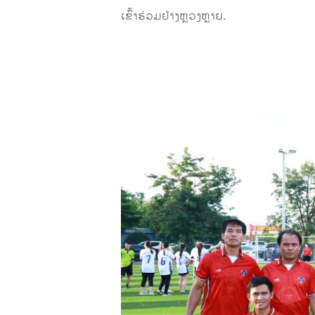
ເຂົ້າຮ່ວມຢ່າງຫຼວງຫຼາຍ.