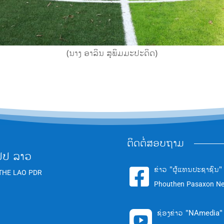
(ນາງ ອາລິນ ສຸພິມມະປະດິດ)
ຕິດຕໍ່ສອບຖາມ
ປປ ລາວ
ຂ່າວ "ຜູ້ແທນປະຊາຊົນ"

THE LAO PDR
Phouthen Pasaxon N
ຊ່ອງຂ່າວ "NAmedia"
