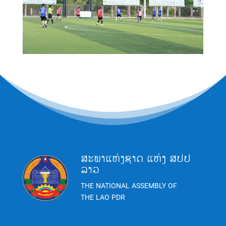
ສະພາແຫ່ງຊາດ ແຫ່ງ ສປປ
ລາວ
THE NATIONAL ASSEMBLY OF
THE LAO PDR