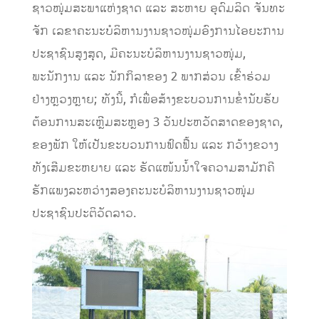
ຊາວໜຸ່ມສະພາແຫ່ງຊາດ ແລະ ສະຫາຍ ອຸດົມລິດ ຈັນທະ
ຈັກ ເລຂາຄະນະບໍລິຫານງານຊາວໜຸ່ມອົງການໄອຍະການ
ປະຊາຊົນສູງສຸດ, ມີຄະນະບໍລິຫານງານຊາວໜຸ່ມ,
ພະນັກງານ ແລະ ນັກກິລາຂອງ 2 ພາກສ່ວນ ເຂົ້າຮ່ວມ
ຢ່າງຫຼວງຫຼາຍ; ທັງນີ້, ກໍເພື່ອສ້າງຂະບວນການຂໍ່ານັບຮັບ
ຕ້ອນການສະເຫຼີມສະຫຼອງ 3 ວັນປະຫວັດສາດຂອງຊາດ,
ຂອງພັກ ໃຫ້ເປັນຂະບວນການຟົດຟື້ນ ແລະ ກວ້າງຂວາງ
ທັງເສີມຂະຫຍາຍ ແລະ ຮັດແໜ້ນນ້ຳໃຈຄວາມສາມັກຄີ
ຮັກແພງລະຫວ່າງສອງຄະນະບໍລິຫານງານຊາວໜຸ່ມ
ປະຊາຊົນປະຕິວັດລາວ.