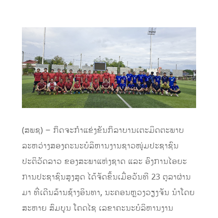
(ສພຊ) – ກິດຈະກຳແຂ່ງຂັນກິລາບານເຕະມິດຕະພາບ
ລະຫວ່າງສອງຄະນະບໍລິຫານງານຊາວໜຸ່ມປະຊາຊົນ
ປະຕິວັດລາວ ຂອງສະພາແຫ່ງຊາດ ແລະ ອົງການໄອຍະ
ການປະຊາຊົນສູງສຸດ ໄດ້ຈັດຂຶ້ນເມື່ອວັນທີ 23 ຕຸລາຜ່ານ
ມາ ທີ່ເດີນລ້ານຊ້າງອິນທາ, ນະຄອນຫຼວງວຽງຈັນ ນຳໂດຍ
ສະຫາຍ ສົມບູນ ໂຄດໄຊ ເລຂາຄະນະບໍລິຫານງານ