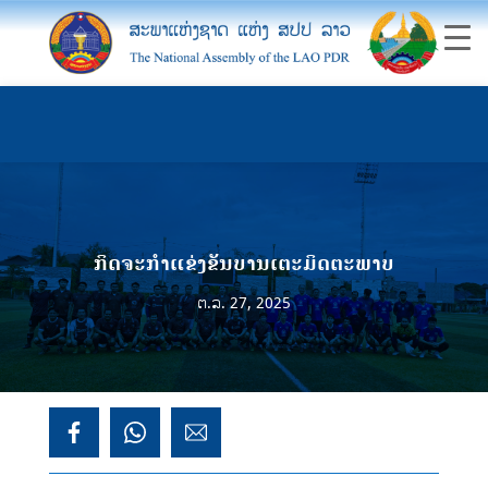
ກິດຈະກຳແຂ່ງຂັນບານເຕະມິດຕະພາບ
ຕ.ລ. 27, 2025