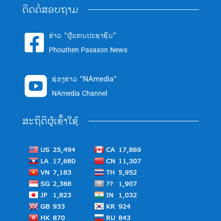
ຕິດຕໍ່ສອບຖາມ
ຂ່າວ "ຜູ້ແທນປະຊາຊົນ"

Phouthen Pasaxon News
ຊ່ອງຂ່າວ "NAmedia"

NAmedia Channel
ສະຖິຕິຜູ້ເຂົ້າໃຊ້