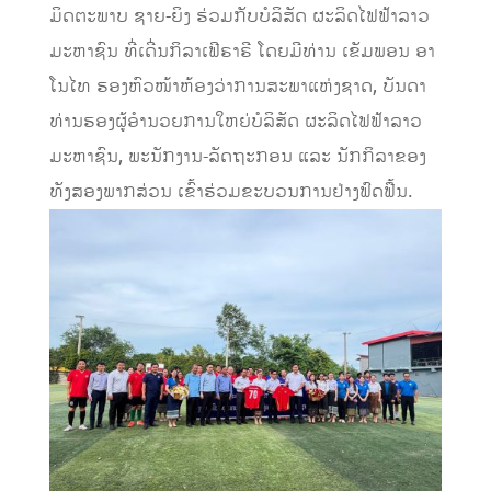
ມິດຕະພາບ ຊາຍ-ຍິງ ຮ່ວມກັບບໍລິສັດ ຜະລິດໄຟຟ້າລາວ
ມະຫາຊົນ ທີ່ເດີ່ນກິລາເຟີຣາຣີ ໂດຍມີທ່ານ ເຂັມພອນ ອາ
ໂນໄທ ຮອງຫົວໜ້າຫ້ອງວ່າການສະພາແຫ່ງຊາດ, ບັນດາ
ທ່ານຮອງຜູ້ອໍານວຍການໃຫຍ່ບໍລິສັດ ຜະລິດໄຟຟ້າລາວ
ມະຫາຊົນ, ພະນັກງານ-ລັດຖະກອນ ແລະ ນັກກິລາຂອງ
ທັງສອງພາກສ່ວນ ເຂົ້າຮ່ວມຂະບວນການຢ່າງຟົດຟື້ນ.