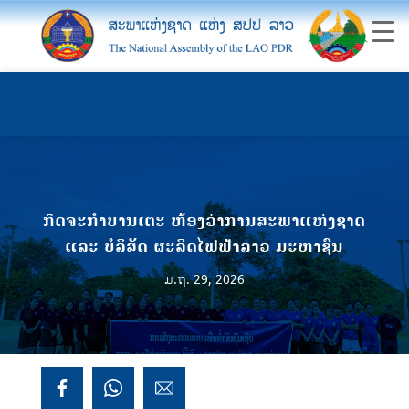
ກິດຈະກຳບານເຕະ ຫ້ອງວ່າການສະພາແຫ່ງຊາດ
ແລະ ບໍລິສັດ ຜະລິດໄຟຟ້າລາວ ມະຫາຊົນ
ມ.ຖ. 29, 2026