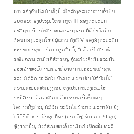
ການແຂ່ງຂັນກິລາໃນຄັ້ງນີ້ ເພື່ອສ້າງຂະບວນການຂ່ຳນັບ
ຮັບຕ້ອນກອງປະຊຸມໃຫຍ່ ຄັ້ງທີ III ຂອງຄະນະພັກ
ຮາກຖານຫ້ອງວ່າການສະພາແຫ່ງຊາດ ກໍຄືຂໍ່ານັບຮັບ
ຕ້ອນກອງປະຊຸມໃຫຍ່ຜູ້ແທນ ຄັ້ງທີ V ຂອງອົງຄະນະພັກ
ສະພາແຫ່ງຊາດ; ພ້ອມດຽວກັນນີ້, ກໍເພື່ອເປັນການຮັດ
ແໜ້ນຄວາມສາມັກຄີຮັກແພງ, ຄຸ້ນເຄີຍເຊິ່ງກັນແລະກັນ
ລະຫວ່າງພະນັກງານຂອງຫ້ອງວ່າການສະພາແຫ່ງຊາດ
ແລະ ບໍລິສັດ ຜະລິດໄຟຟ້າລາວ ມະຫາຊົນ ໃຫ້ນັບມື້ມີ
ຄວາມແໜ້ນແຟ້ນຍິ່ງໆຂຶ້ນ ທັງເປັນການສົ່ງເສີມໃຫ້
ພະນັກງານ-ລັດຖະກອນ ມີສຸຂະພາບທີ່ເຂັ້ມແຂງ.
ໂອກາດດັ່ງກ່າວ, ບໍລິສັດ ຜະລິດໄຟຟ້າລາວ ມະຫາຊົນ ຍັງ
ໄດ້ມີພິທີມອບ-ຮັບຊຸດກິລາ (ຊາຍ-ຍິງ) ຈຳນວນ 70 ຊຸດ;
ຫຼັງຈາກນັ້ນ, ກໍໄດ້ຮ່ວມພາເຂົ້າສາມັກຄີ ເພື່ອເພີ່ມທະວີ