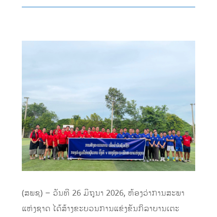
(ສພຊ) – ວັນທີ 26 ມິຖຸນາ 2026, ຫ້ອງວ່າການສະພາ
ແຫ່ງຊາດ ໄດ້ສ້າງຂະບວນການແຂ່ງຂັນກິລາບານເຕະ