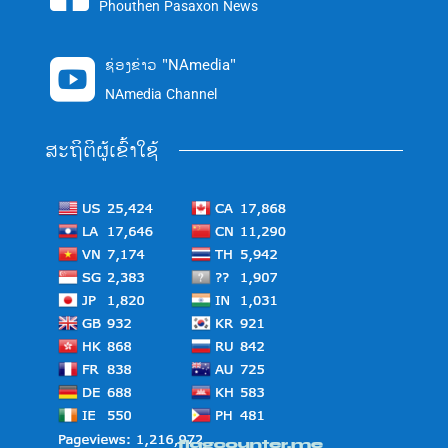
Phouthen Pasaxon News
ຊ່ອງຂ່າວ "NAmedia"

NAmedia Channel
ສະຖິຕິຜູ້ເຂົ້າໃຊ້