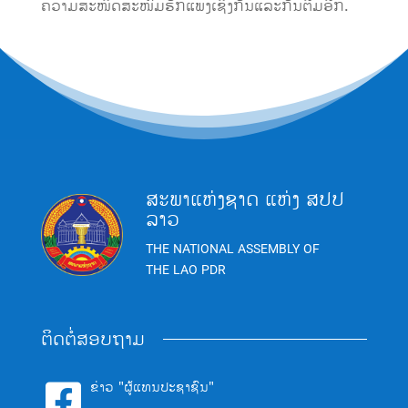
ຄວາມສະໜິດສະໜົມຮັກແພງເຊິ່ງກັນແລະກັນຕື່ມອີກ.
ສະພາແຫ່ງຊາດ ແຫ່ງ ສປປ
ລາວ
THE NATIONAL ASSEMBLY OF
THE LAO PDR
ຕິດຕໍ່ສອບຖາມ
ຂ່າວ "ຜູ້ແທນປະຊາຊົນ"
