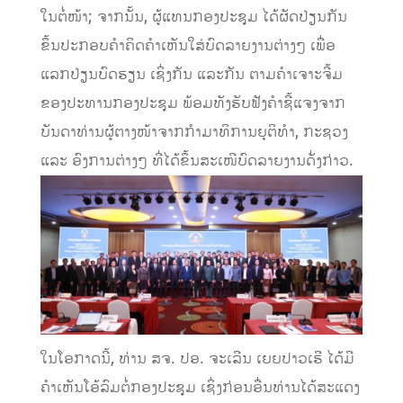
ໃນຕໍ່ໜ້າ; ຈາກນັ້ນ, ຜູ້ແທນກອງປະຊຸມ ໄດ້ຜັດປ່ຽນກັນ
ຂຶ້ນປະກອບຄໍາຄິດຄໍາເຫັນໃສ່ບົດລາຍງານຕ່າງໆ ເພື່ອ
ແລກປ່ຽນບົດຮຽນ ເຊິ່ງກັນ ແລະກັນ ຕາມຄໍາເຈາະຈີ້ມ
ຂອງປະທານກອງປະຊຸມ ພ້ອມທັງຮັບຟັງຄໍາຊີ້ແຈງຈາກ
ບັນດາທ່ານຜູ້ຕາງໜ້າຈາກກໍາມາທິການຍຸຕິທໍາ, ກະຊວງ
ແລະ ອົງການຕ່າງໆ ທີ່ໄດ້ຂຶ້ນສະເໜີບົດລາຍງານດັ່ງກ່າວ.
ໃນໂອກາດນີ້, ທ່ານ ສຈ. ປອ. ຈະເລີນ ເຍຍປາວເຮີ ໄດ້ມີ
ຄຳເຫັນໂອ້ລົມຕໍ່ກອງປະຊຸມ ເຊິ່ງກ່ອນອື່ນທ່ານໄດ້ສະແດງ