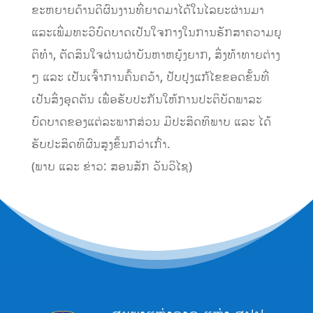
ຂະຫຍາຍດ້ານດີຜົນງານທີ່ຍາດມາໄດ້ໃນໄລຍະຜ່ານມາ
ແລະເພີ່ມທະວີບົດບາດເປັນໃຈກາງໃນການຮັກສາຄວາມຍຸ
ຕິທໍາ, ຕັດສິນໃຈຜ່ານຜ່າບັນຫາຫຍຸ້ງຍາກ, ສິ່ງທ້າທາຍຕ່າງ
ໆ ແລະ ເປັນເຈົ້າການຄົ້ນຄວ້າ, ປັບປຸງແກ້ໄຂຂອດຂັ້ນທີ່
ເປັນສິ່ງອຸດຕັນ ເພື່ອຮັບປະກັນໃຫ້ການປະຕິບັດພາລະ
ບົດບາດຂອງແຕ່ລະພາກສ່ວນ ມີປະສິດທິພາບ ແລະ ໄດ້
ຮັບປະສິດທິຜົນສູງຂຶ້ນກວ່າເກົ່າ.
(ພາບ ແລະ ຂ່າວ: ສອນສັກ ວັນວິໄຊ)