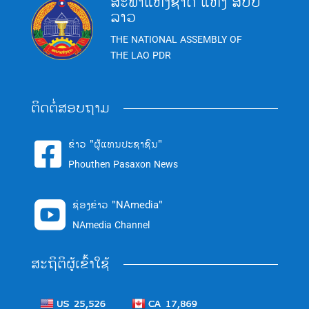
ສະພາແຫ່ງຊາດ ແຫ່ງ ສປປ
ລາວ
THE NATIONAL ASSEMBLY OF
THE LAO PDR
ຕິດຕໍ່ສອບຖາມ
ຂ່າວ "ຜູ້ແທນປະຊາຊົນ"

Phouthen Pasaxon News
ຊ່ອງຂ່າວ "NAmedia"

NAmedia Channel
ສະຖິຕິຜູ້ເຂົ້າໃຊ້