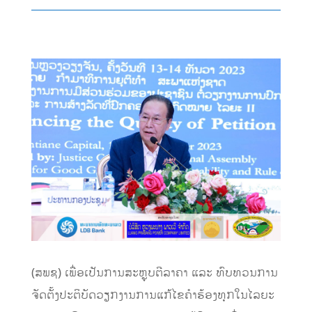
(ສພຊ) ເພື່ອເປັນການສະຫຼຸບຕີລາຄາ ແລະ ທົບທວນການ
ຈັດຕັ້ງປະຕິບັດວຽກງານການແກ້ໄຂຄໍາຮ້ອງທຸກໃນໄລຍະ