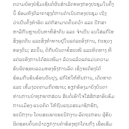
ຄວາມຍ້ອງຍໍຊົມເຊີຍຕໍ່ຜົນສໍາເລັດຂອງກອງປະຊຸມໃນຄັ້ງ
ນີ້ ພ້ອມທັງຕີລາຄາສູງຕໍ່ການດໍາເນີນກອງປະຊຸມ ເຖິງ
ວ່າເປັນຄັ້ງທໍາອິດ ແຕ່ກໍສາມາດຄົ້ນຄວ້າ ແລະ ປຶກສາ
ຫາລືກັນຫຼາຍບັນຫາທີ່ສໍາຄັນ ແລະ ຈໍາເປັນ ແນໃສ່ແກ້ໄຂ
ສິ່ງອຸດຕັນ ແລະສິ່ງທ້າທາຍຢູ່ໃນແຕ່ລະອົງການ, ກະຊວງ
ຂອງຕົນ; ສະນັ້ນ, ຕໍ່ກັບບັນດາຂໍ້ສະເໜີ ແລະທິດທາງ ທີ່
ແຕ່ລະອົງການໄດ້ສະເໜີມາ ລ້ວນແລ້ວແຕ່ແມ່ນຄວາມ
ຮັບຜິດຊອບລວມຂອງອົງການລັດ ເຊິ່ງຈະຕ້ອງໄດ້
ພ້ອມກັນຮີບຮ້ອນປັບປຸງ, ແກ້ໄຂໃຫ້ທັນການ, ເດັດຂາດ
ແລະ ເຂັ້ມງວດຕາມກົດໝາຍ; ຮຽກຮ້ອງມາຍັງບັນດາ
ທ່ານການນໍາທຸກພາກສ່ວນ ສືບຕໍ່ເອົາໃຈໃສ່ສຶກສາອົບຮົມ
ການເມືອງ-ແນວຄິດ ໃຫ້ຖັນແຖວສະມາຊິກພັກ,
ພະນັກງານ ໂດຍສະເພາະພະນັກງານ-ລັດຖະກອນ ຜູ້ຮັບ
ຜິດຊອບຄົ້ນຄວ້າວຽກງານຄໍາຮ້ອງທຸກໂດຍກົງ ເພື່ອເສີມ