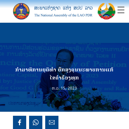
ກຳມາທິການຍຸຕິທຳ ຍົກສູງຄຸນນະພາບການແກ້
ໄຂຄໍາຮ້ອງທຸກ
ທ.ວ. 15, 2023