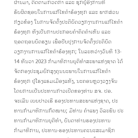
ຜ່ານມາ, ຕິດຕາມກວດກາ ແລະ ຊຸກຍູ້ອົງການທີ່
ຮັບຜິດຊອບໃນການແກ້ໄຂຄໍາຮ້ອງທຸກ ແລະ ພາກສ່ວນ
ກ່ຽວຂ້ອງ ໃນການຈັດຕັ້ງປະຕິບັດວຽກງານການແກ້ໄຂຄໍາ
ຮ້ອງທຸກ ທັງເປັນການປະກອບຄຳຄິດຄໍາເຫັນ ແລະ
ຖອດຖອນບົດຮຽນ ເພື່ອປັບປຸງການຈັດຕັ້ງປະຕິບັດ
ວຽກງານການແກ້ໄຂຄໍາຮ້ອງທຸກ; ໃນລະຫວ່າງວັນທີ 13-
14 ທັນວາ 2023 ກໍາມາທິການຍຸຕິທໍາສະພາແຫ່ງຊາດ ໄດ້
ຈັດກອງປະຊຸມຍົກສູງຄຸນນະພາບໃນການແກ້ໄຂຄໍາ
ຮ້ອງທຸກ ຢູ່ໂຮງແຮມເມືອງແທັງ, ນະຄອນຫຼວງວຽງຈັນ
ໂດຍການເປັນປະທານກ່າວເປີດຂອງທ່ານ ສຈ. ປອ.
ຈະເລີນ ເຍຍປາວເຮີ ຮອງປະທານສະພາແຫ່ງຊາດ, ປະ
ທານກໍາມາທິການກົດໝາຍ; ມີທ່ານ ຄໍາແພງ ວິລະພັນ ປະ
ທານກໍາມາທິການຍຸຕິທໍາ, ບັນດາທ່ານຮອງປະທານ
ກຳມາທິການ, ປະທານ-ຮອງປະທານຄະນະສະມາຊິກ