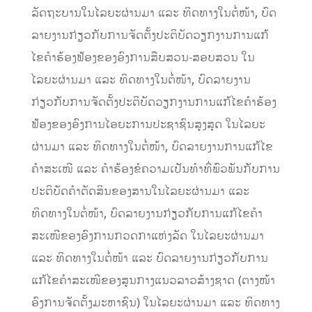
ລັດຖະບານໃນໄລຍະຜ່ານມາ ແລະ ທິດທາງໃນຕໍ່ໜ້າ, ບົດ
ລາຍງານກ່ຽວກັບການຈັດຕັ້ງປະຕິບັດວຽກງານການແກ້
ໄຂຄໍາຮ້ອງຟ້ອງຂອງອົງການສືບສວນ-ສອບສວນ ໃນ
ໄລຍະຜ່ານມາ ແລະ ທິດທາງໃນຕໍ່ໜ້າ, ບົດລາຍງານ
ກ່ຽວກັບການຈັດຕັ້ງປະຕິບັດວຽກງານການແກ້ໄຂຄໍາຮ້ອງ
ຟ້ອງຂອງອົງການໄອຍະການປະຊາຊົນສູງສຸດ ໃນໄລຍະ
ຜ່ານມາ ແລະ ທິດທາງໃນຕໍ່ໜ້າ, ບົດລາຍງານການແກ້ໄຂ
ຄໍາສະເໜີ ແລະ ຄໍາຮ້ອງຂໍຄວາມເປັນທໍາທີ່ພົວພັນກັບການ
ປະຕິບັດຄໍາຕັດສິນຂອງສານໃນໄລຍະຜ່ານມາ ແລະ
ທິດທາງໃນຕໍ່ໜ້າ, ບົດລາຍງານກ່ຽວກັບການແກ້ໄຂຄໍາ
ສະເໜີຂອງອົງການກວດກາແຫ່ງລັດ ໃນໄລຍະຜ່ານມາ
ແລະ ທິດທາງໃນຕໍ່ໜ້າ ແລະ ບົດລາຍງານກ່ຽວກັບການ
ແກ້ໄຂຄໍາສະເໜີຂອງສູນກາງແນວລາວສ້າງຊາດ (ຕາງໜ້າ
ອົງການຈັດຕັ້ງມະຫາຊົນ) ໃນໄລຍະຜ່ານມາ ແລະ ທິດທາງ