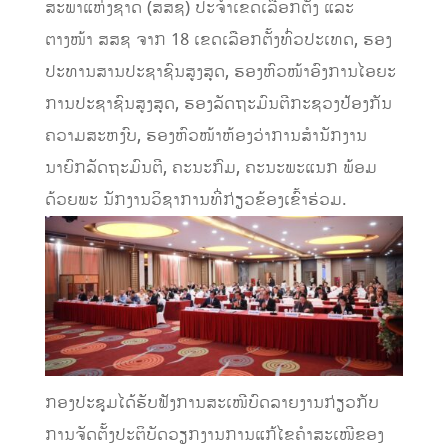
ສະພາແຫ່ງຊາດ (ສສຊ) ປະຈໍາເຂດເລືອກຕັ້ງ ແລະ
ຕາງໜ້າ ສສຊ ຈາກ 18 ເຂດເລືອກຕັ້ງທົ່ວປະເທດ, ຮອງ
ປະທານສານປະຊາຊົນສູງສຸດ, ຮອງຫົວໜ້າອົງການໄອຍະ
ການປະຊາຊົນສູງສຸດ, ຮອງລັດຖະມົນຕີກະຊວງປ້ອງກັນ
ຄວາມສະຫງົບ, ຮອງຫົວໜ້າຫ້ອງວ່າການສຳນັກງານ
ນາຍົກລັດຖະມົນຕີ, ຄະນະກົມ, ຄະນະພະແນກ ພ້ອມ
ດ້ວຍພະ ນັກງານວິຊາການທີ່ກ່ຽວຂ້ອງເຂົ້າຮ່ວມ.
ກອງປະຊຸມໄດ້ຮັບຟັງການສະເໜີບົດລາຍງານກ່ຽວກັບ
ການຈັດຕັ້ງປະຕິບັດວຽກງານການແກ້ໄຂຄໍາສະເໜີຂອງ