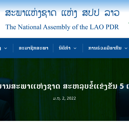
ງ
ສະມາຊິກສະພາ
ນິຕິກຳ
ການຮ່ວມມືສາກົນ
ານສະພາແຫ່ງຊາດ ສະຫລຸບຂໍ້ແຂ່ງຂັນ 5 ເປັ
ມ.ຖ. 2, 2022