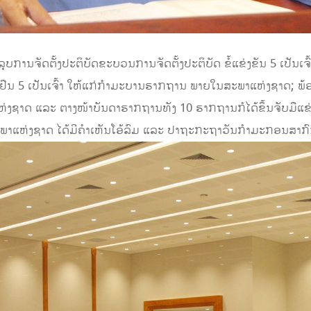
ບການຈັດຕັ້ງປະຕິບັດຂະບວນການຈັດຕັ້ງປະຕິບັດ ຂໍ້ແຂ່ງຂັນ 5 ເປັນເຈ
ຢືນ 5 ເປັນເຈົ້າ ໃຫ້ແກ່ກຳມະບານຮາກຖານ ພາຍໃນສະພາແຫ່ງຊາດ; ພ້ອມນັ້
າດ ແລະ ຕາງໜ້າບັນດາຮາກຖານທັງ 10 ຮາກຖານກໍໄດ້ຂຶ້ນຈັບມືແຂ່ງ
າແຫ່ງຊາດ ໄດ້ມີຄຳເຫັນໂອ້ລົມ ແລະ ປາຖະກະຖາວັນກຳມະກອນສາກົ