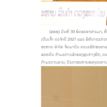
(ສພຊ) ວັນທີ 30 ພຶດສະພາຜ່ານມາ, ທ
ເປັນເຈົ້າ ປະຈຳປີ 2021 ແລະ ພິທີປາຖະ
ສະຫາຍ ອຳໄພ ຈິດມານົນ ຄະນະພັກສະພາແ
ສະຫວັນ ກຳມະການສຳຮອງສູນກາງພັກ, ຄະນະ
ກຳມະບານລາວ; ບັນດາສະຫາຍຮອງປະທານ,