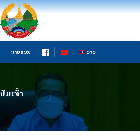
ສາຍດ່ວນ
ລາວ
ນເຈົ້າ