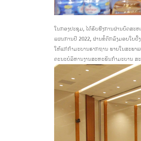
ໃນກອງປະຊຸມ, ໄດ້ຮັບຟັງການຜ່ານບົດສະຫລຸ
ແຜນການປີ 2022, ຜ່ານຂໍ້ຕົກລົງມອບໃບຢັ້ງ
ໃຫ້ແກ່ກຳມະບານຮາກຖານ ພາຍໃນສະພາແຫ່ງຊ
ຄະນະບໍລິຫານງານສະຫະພັນກຳມະບານ ສະພ