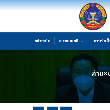
ໜ້າຫລັກ
ພາກສະເໜີ
ການຈັດຕັ້
ກຳມະບ