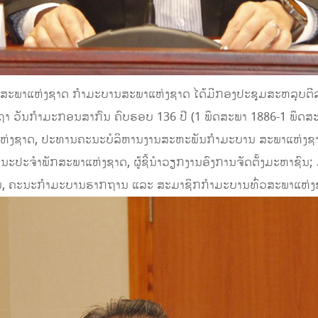
ີ່ສະພາແຫ່ງຊາດ ກຳມະບານສະພາແຫ່ງຊາດ ໄດ້ມີກອງປະຊຸມສະຫລຸບຕີລາຄາ
ກະຖາ ວັນກຳມະກອນສາກົນ ຄົບຮອບ 136 ປີ (1 ພຶດສະພາ 1886-1 ພຶ
ຫ່ງຊາດ, ປະທານຄະນະບໍລິຫານງານສະຫະພັນກຳມະບານ ສະພາແຫ່ງຊາດ 
ປະຈຳພັກສະພາແຫ່ງຊາດ, ຜູ້ຊີ້ນໍາວຽກງານອົງການຈັດຕັ້ງມະຫາຊົນ;
 ຄະນະກຳມະບານຮາກຖານ ແລະ ສະມາຊິກກຳມະບານທົ່ວສະພາແຫ່ງຊາ