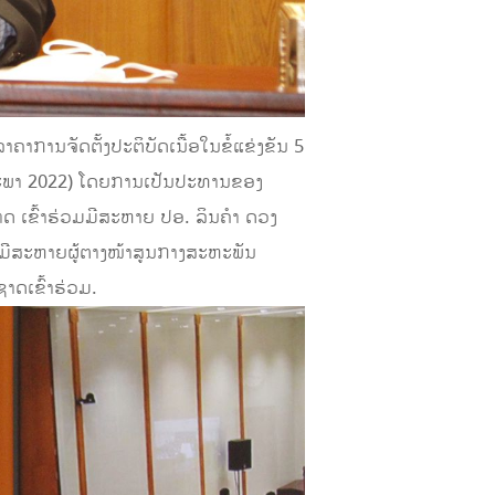
ການຈັດຕັ້ງປະຕິບັດເນື້ອໃນຂໍ້ແຂ່ງຂັນ 5
ດສະພາ 2022) ໂດຍການເປັນປະທານຂອງ
ເຂົ້າຮ່ວມມີສະຫາຍ ປອ. ລິນຄຳ ດວງ
 ມີສະຫາຍຜູ້ຕາງໜ້າສູນກາງສະຫະພັນ
ດເຂົ້າຮ່ວມ.