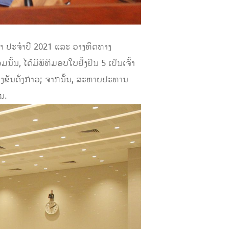
ົ້າ ປະຈຳປີ 2021 ແລະ ວາງທິດທາງ
ນ, ໄດ້ມີພິທີມອບໃບຢັ້ງຢືນ 5 ເປັນເຈົ້າ
ຂັນດັ່ງກ່າວ; ຈາກນັ້ນ, ສະຫາຍປະທານ
ນ.