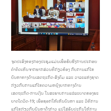
ຈຸດປະສົງຂອງກອງປະຊຸມແມ່ນເພື່ອຮັບຟັງການປະກອບ
ຄໍາຄິດເຫັນຈາກພາກສ່ວນທີ່ກ່ຽວຂ້ອງ ກັບການແກ້ໄຂ
ບັນຫາທາງດ້ານເສດຖະກິດ-ສັງຄົມ ແລະ ວາລະແຫ່ງຊາດ
ກ່ຽວກັບການແກ້ໄຂຄວາມຫຍຸ້ງຍາກທາງດ້ານ
ເສດຖະກິດ-ການເງິນ ໃນສະພາບການແຜ່ລະບາດຂອງພະ
ຍາດໂດວິດ-19; ເພື່ອຊອກໃຫ້ເຫັນບັນຫາ ແລະ ວິທີການ
ແກ້ໄຂກ່ຽວກັບບັນຫາດັ່ງກ່າວ ແນ່ໃສ່ຮັບປະກັນໃຫ້ການ