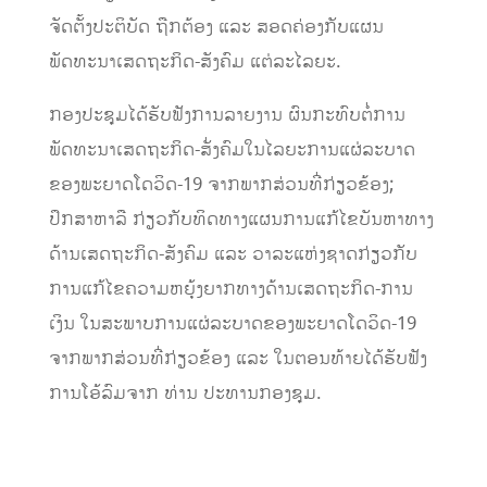
ຈັດຕັ້ງປະຕິບັດ ຖືກຕ້ອງ ແລະ ສອດຄ່ອງກັບແຜນ
ພັດທະນາເສດຖະກິດ-ສັງຄົມ ແຕ່ລະໄລຍະ.
​ກອງປະຊຸມໄດ້ຮັບຟັງການລາຍງານ ຜົນກະທົບຕໍ່ການ
ພັດທະນາເສດຖະກິດ-ສັ່ງຄົມໃນໄລຍະການແຜ່ລະບາດ
ຂອງພະຍາດໂດວິດ-19 ຈາກພາກສ່ວນທີ່ກ່ຽວຂ້ອງ;
ປຶກສາຫາລື ກ່ຽວກັບທິດທາງແຜນການແກ້ໄຂບັນຫາທາງ
ດ້ານເສດຖະກິດ-ສັງຄົມ ແລະ ວາລະແຫ່ງຊາດກ່ຽວກັບ
ການແກ້ໄຂຄວາມຫຍຸ້ງຍາກທາງດ້ານເສດຖະກິດ-ການ
ເງິນ ໃນສະພາບການແຜ່ລະບາດຂອງພະຍາດໂດວິດ-19
ຈາກພາກສ່ວນທີ່ກ່ຽວຂ້ອງ ແລະ ໃນຕອນທ້າຍໄດ້ຮັບຟັງ
ການໂອ້ລົມຈາກ ທ່ານ ປະທານກອງຊຸມ.