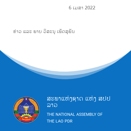
6
ເມສາ
2022
ຂ່າວ ແລະ ພາບ ວິສະນຸ ເພັດສຸພັນ
ສະພາແຫ່ງຊາດ ແຫ່ງ ສປປ
ລາວ
THE NATIONAL ASSEMBLY OF
THE LAO PDR