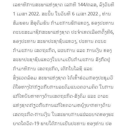
ເລຂາທິການສະພາແຫ່ງຊາດ ເລກທີ 144/ຄລສ, ລົງວັນທີ
1 ເມສາ 2022. ສະນັ້ນ ໃນວັນທີ 6 ເມສາ 2022 ,
ທ່ານ
ສົມພອນ ສີອຸດົມພັນ ກໍາມະການພັກແຂວງ, ຮອງປະທານ
ຄະນະສະມາຊິກສະພາແຫ່ງຊາດ ປະຈຳເຂດເລືອກຕັ້ງທີ6,
ຮອງປະທານ ສະພາປະຊາຊົນແຂວງ
,
ປະທານ ຄະນະ
ກຳມະການ ເສດຖະກິດ, ແຜນການ ແລະ ການເງິນ ຂອງ
ສະພາປະຊາຊົນແຂວງ
ໃນນາມເປັນກຳມະການ ສັງກັດຢູ່
ກຳມາທິການ ເສດຖະກິດ, ເຕັກໂນໂລຊີ ແລະ
ສິ່ງແວດລ້ອມ ສະພາແຫ່ງຊາດ ໄດ້ເຂົ້າຮ່ວມກອງປະຊຸມວີ
ດີໂອທາງໄກກ່ຽວກັບການລະດົມແນວຄວາມຄິດ ໃນການ
ແກ້ໄຂບັນຫາທາງດ້ານເສດຖະກິດ-ສັງຄົມ ແລະ ວາລະ
ແຫ່ງຊາດກ່ຽວກັບການແກ້ໄຂຄວາມຫຍຸ້ງຍາກທາງດ້ານ
ເສດຖະກິດ-ການເງິນ ໃນສະພາບການແຜ່ລະບາດຂອງພະ
ຍາດໂຄວິດ-19 ພາຍໃຕ້ການເປັນປະທານ ຂອງທ່ານ ປອ