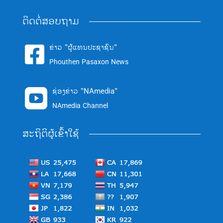
ຕິດຕໍ່ສອບຖາມ
ຂ່າວ "ຜູ້ແທນປະຊາຊົນ"

Phouthen Pasaxon News
ຊ່ອງຂ່າວ "NAmedia"

NAmedia Channel
ສະຖິຕິຜູ້ເຂົ້າໃຊ້