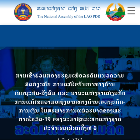
ການເຂົ້າຮ່ວມກອງປະຊຸມເພື່ອລະດົມແນວຄວາມ
ຄິດກ່ຽວກັບ ການແກ້ໄຂບັນຫາທາງດ້ານ
ເສດຖະກິດ-ສັງຄົມ ແລະ ວາລະແຫ່ງຊາດກ່ຽວກັບ
ການແກ້ໄຂຄວາມຫຍຸ້ງຍາກທາງດ້ານເສດຖະກິດ-
ການເງິນ ໃນສະພາບການແຜ່ລະບາດຂອງພະ
ຍາດໂຄວິດ-19 ຂອງສະມາຊິກສະພາແຫ່ງຊາດ
ປະຈຳເຂດເລືອກຕັ້ງທີ 6
ມ.ສ. 7, 2022