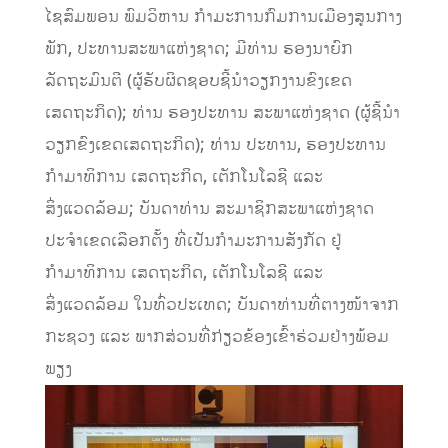
ໄຊສົມພອນ ພົມວິຫານ ກຳມະການກົມການເມືອງສູນກາງ
ພັກ, ປະທານສະພາແຫ່ງຊາດ; ມີທ່ານ ຮອງນາຍົກ
ລັດຖະມົນຕີ (ຜູ້ຮັບຜິດຊອບຊີ້ນຳວຽກງານຂົງເຂດ
ເສດຖະກິດ); ທ່ານ ຮອງປະທານ ສະພາແຫ່ງຊາດ (ຜູ້ຊີ້ນຳ
ວຽກຂົງເຂດເສດຖະກິດ); ທ່ານ ປະທານ, ຮອງປະທານ
ກຳມາທິການ ເສດຖະກິດ, ເຕັກໂນໂລຊີ ແລະ
ສິ່ງແວດລ້ອມ; ບັນດາທ່ານ ສະມາຊິກສະພາແຫ່ງຊາດ
ປະຈຳເຂດເລືອກຕັ້ງ ທີ່ເປັນກຳມະການສັງກັດ ຢູ່
ກຳມາທິການ ເສດຖະກິດ, ເຕັກໂນໂລຊີ ແລະ
ສິ່ງແວດລ້ອມ ໃນທົ່ວປະເທດ; ບັນດາທ່ານທີ່ຕາງໜ້າຈາກ
ກະຊວງ ແລະ ພາກສ່ວນທີ່ກ່ຽວຂ້ອງເຂົ້າຮ່ວມຢ່າງພ້ອມ
ພຽງ