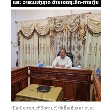
ເພື່ອເປັນການປະຕິບັດຕາມໜັງສືເຊື້ອເຊີນຂອງ ຄະນະ