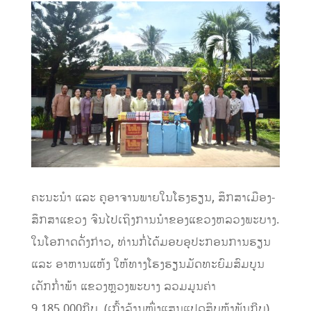
ຄະນະນຳ
ແລະ
ຄູອາຈານ
ພາຍໃນໂຮງຮຽນ,
ສຶກສາເມືອງ-
ສຶກສາແຂວງ ຈົນໄປເຖິງການນຳຂອງແຂວງຫລວງພະບາງ.
ໃນໂອກາດດັ່ງກ່າວ,
ທ່ານກໍ່ໄດ້ມອບອຸປະກອນການຮຽນ
ແລະ ອາຫານແຫ້ງ ໃຫ້ທາງໂຮງຮຽນມັດທະຍົມສົມບູນ
ເດັກກໍ່າພ້າ ແຂວງຫຼວງພະບາງ ລວມມູນຄ່າ
9.185.000
ກີບ, (ເກົ້າລ້ານໜຶ່ງແສນແປດສິບຫ້າພັນກີບ)