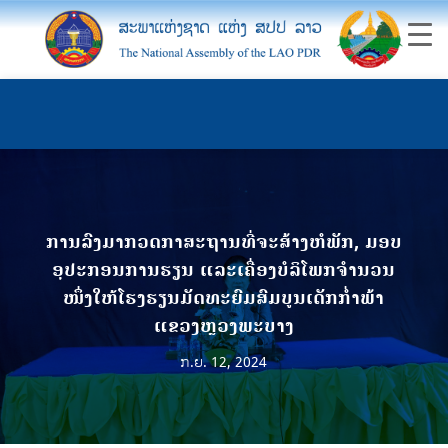
ການລົງມາກວດກາສະຖານທີ່ຈະສ້າງຫໍພັກ, ມອບ
ອຸປະກອນການຮຽນ ແລະເຄື່ອງບໍລິໂພກຈໍານວນ
ໜຶ່ງໃຫ້ໂຮງຮຽນມັດທະຍົມສົມບູນເດັກກໍ່າພ້າ
ແຂວງຫຼວງພະບາງ
ກ.ຍ. 12, 2024