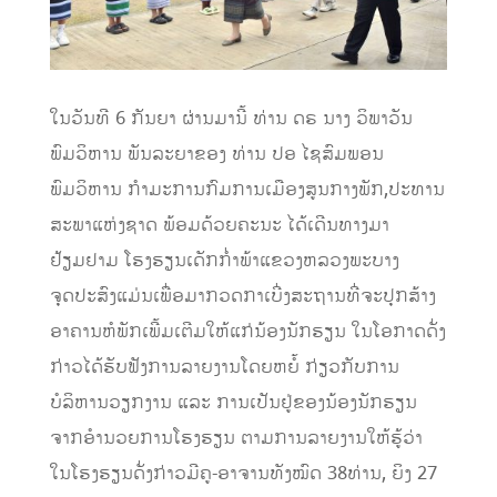
ໃນວັນທີ
6
ກັນຍາ ຜ່ານມານີ້ ທ່ານ ດຣ ນາງ ວິພາວັນ
ພົມວິຫານ ພັນລະຍາຂອງ ທ່ານ ປອ ໄຊສົມພອນ
ພົມວິຫານ ກຳມະການກົມການເມືອງສູນກາງພັກ,ປະທານ
ສະພາແຫ່ງຊາດ ພ້ອມດ້ວຍຄະນະ ໄດ້ເດີນທາງມາ
ຢ້ຽມຢາມ ໂຮງຮຽນເດັກກໍ່າພ້າແຂວງຫລວງພະບາງ
ຈຸດປະສົງແມ່ນເພື່ອມາກວດກາເບີ່ງສະຖານທີ່ຈະປ
ກສ້າງ
ອາຄານຫໍພັກເພີ້ມເຕີມໃຫ້ແກ່ນ້ອງນັກຮຽນ ໃນໂອກາດດັ່ງ
ກ່າວໄດ້ຮັບຟັງການລາຍງານໂດຍຫຍໍ້
ກ່ຽວກັບການ
ບໍລິຫານວຽກງານ ແລະ ການເປັນຢູ່ຂອງນ້ອງນັກຮຽນ
ຈາກອໍານວຍການໂຮງຮຽນ ຕາມການລາຍງານໃຫ້ຮູ້ວ່າ
ໃນໂຮງຮຽນດັ່ງກ່າວມີຄູ-ອາຈານທັງໝົດ
38
ທ່ານ, ຍິງ
27