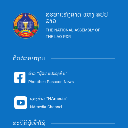
ສະພາແຫ່ງຊາດ ແຫ່ງ ສປປ
ລາວ
THE NATIONAL ASSEMBLY OF
THE LAO PDR
ຕິດຕໍ່ສອບຖາມ
ຂ່າວ "ຜູ້ແທນປະຊາຊົນ"

Phouthen Pasaxon News
ຊ່ອງຂ່າວ "NAmedia"

NAmedia Channel
ສະຖິຕິຜູ້ເຂົ້າໃຊ້