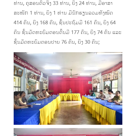
ທ່ານ
,
ຄູສອນຕົວຈິງ
33
ທ່ານ, ຍິງ
24
ທ່ານ, ມີອາສາ
ສະໜັກ 1 ທ່ານ, ຍິງ
1
ທ່ານ ມີນັກຮຽນລວມທັງໝົດ
414
ຄົນ, ຍິງ
168
ຄົນ, ຊັ້ນປະຖົມມີ
161
ຄົນ, ຍິງ
64
ຄົນ ຊັ້ນມັດທະຍົມຕອນຕົ້ນມີ
177
ຄົນ, ຍິງ
74
ຄົນ ແລະ
ຊັ້ນມັດທະຍົມຕອນປາຍ
76
ຄົນ, ຍິງ
30
ຄົນ;