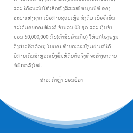
ແລະ
ໄດ້ແນະນຳໃຫ້ເຮັດໜັງສືສະເໜີຫາມູນນິທິ
ຂອງ
ສະພາແຫ່ງຊາດ
ເພື່ອການຊ່ວຍເ
ຫຼືອ
ສັງຄົມ ເພື່ອທີ່ເພີ່ນ
ຈະໄດ້ມອບຄອມພິວເຕີ
ຈຳນວນ
03
ຊຸດ ແລະ
ເງິນຈ
ໍາ
ນວນ
50,000,000
ກີບ(ຫ້າສິບລ້ານກີບ) ໃຫ້ແກ່ໂຮງຮຽນ
ດັ່ງກ່າວອີກດ້ວຍ;
ໃນຕອນ
ທ້າຍຄະນະ
ຢ້ຽມຢາມ
ກໍ່ໄດ້
ມີການເດີນສຳຫ
ຼວດ
ເບີ່ງ
ພື້ນ
ທີ່ດິນຕົວຈິງທີ່ຈະສ້າງອາຄານ
ຫໍພັກຫລັງໃໝ່.
​​​​​
ຂ່າວ: ຄໍາຫຼ້າ ພອນພິລາ