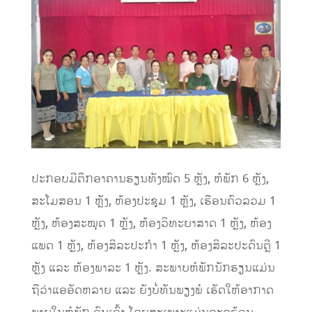
ປະກອບມີຕຶກອາຄານຮຽນທັງໝົດ
5
ຫຼັງ
,
ຫໍພັກ
6
ຫຼັງ
,
ສະໂມສອນ 1 ຫຼັງ
,
ຫ້ອງປະຊຸມ
1
ຫຼັງ
,
ເຮືອນຄົວລວມ
1
ຫຼັງ
,
ຫ້ອງສະໝຸດ
1
ຫຼັງ
,
ຫ້ອງວິທະຍາສາດ
1
ຫຼັງ
,
ຫ້ອງ
ແພດ
1
ຫຼັງ
,
ຫ້ອງສິລະປະກຳ
1
ຫຼັງ
,
ຫ້ອງສິລະປະດົນຕຼີ
1
ຫຼັງ ແລະ ຫ້ອງພາລະ
1
ຫຼັງ. ສະພາບຫໍພັກນັກຮຽນແມ່ນ
ຖືວ່າແອອັດຫລາຍ ແລະ ຍັງບໍ່ທັນພຽງພໍ ເຮັດໃຫ້ອາກາດ