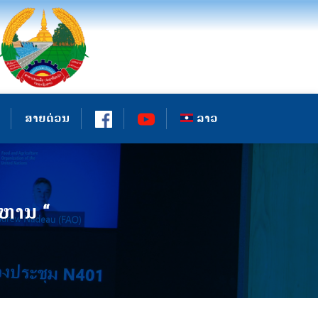
ສາຍດ່ວນ
ລາວ
ຫານ “