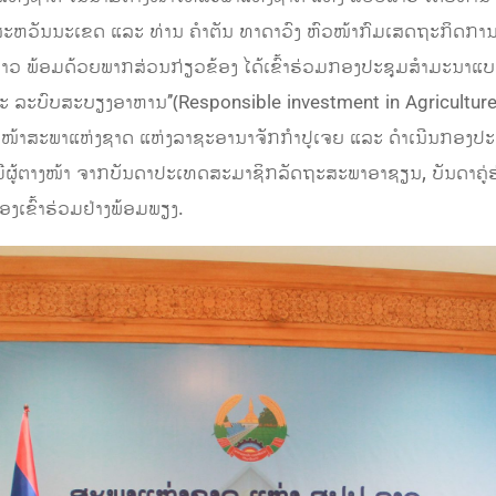
ງສະຫວັນນະເຂດ ແລະ ທ່ານ ຄຳຕັນ ທາດາວົງ ຫົວໜ້າກົມເສດຖະກິດກາ
າວ ພ້ອມດ້ວຍພາກສ່ວນກ່ຽວຂ້ອງ ໄດ້ເຂົ້າຮ່ວມກອງປະຊຸມສຳມະນາແບບອ
 ລະບົບສະບຽງອາຫານ’’(Responsible investment in Agriculture
າງໜ້າສະພາແຫ່ງຊາດ ແຫ່ງລາຊະອານາຈັກກໍາປູເຈຍ ແລະ ດໍາເນີນກອງປະ
ມີຜູ້ຕາງໜ້າ ຈາກບັນດາປະເທດສະມາຊິກລັດຖະສະພາອາຊຽນ, ບັນດາຄູ
ອງເຂົ້າຮ່ວມຢ່າງພ້ອມພຽງ.