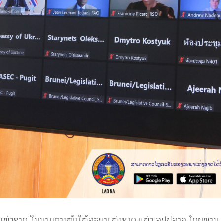
ະພາແຫ່ງຊາດ ໃນນາມຕາງໜ້າໃຫ້ສະພາແຫ່ງຊາດ ແຫ່ງ ສປປລາວ ໂດຍທ່ານ 