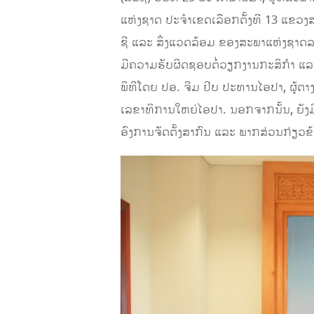
ແຫ່ງຊາດ ປະຈຳເຂດເລືອກຕັ້ງທີ 13 ແຂວ
ຊີ ແລະ ສິ່ງແວດລ້ອມ ຂອງສະພາແຫ່ງຊາດລ
ມີຄວາມຮັບຜິດຊອບຕໍ່ວຽກງານກະສິກຳ ແລະ
ພິທີໂດຍ ປອ. ຈີມ ຢີບ ປະທານໄອປາ, ຜູ້ຕ
ເລຂາທິການໃຫຍ່ໄອປາ. ນອກຈາກນັ້ນ, ຍັງ
ອົງການຈັດຕັ້ງສາກົນ ແລະ ພາກສ່ວນກ່ຽວຂ້