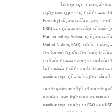
ໃນກອງປະຊຸມ, ບັນດາຜູ້ເຂົ້າຮ່ວມໄດ້ຮ
ວຽກງານສະບຽງອາຫານ, ກະສິກໍາ ແລະ ປ່າໄ
Forestry) ເຊິ່ງນໍາສະເໜີໂດຍຜູ້ຕາງໜ້າຈ
IISD) ແລະ ຄູ່ມືແນະນໍາຈັດຕັ້ງປະຕິບັດສ
Parliamentary Advisors) ຊຶ່ງນໍາສະເ
United Nation, FAO).ຈາກນັ້ນ, ບັນດາຜູ້
ການ​ໂດຍ​ຫຍໍ້​ ກ່ຽວ​ກັບ​ ການຈັດຕັ້ງປະຕິ
ໆ ເປັນຕົ້ນການລະບາດຂອງພະຍາດໂຄວິດ-19
ໂສ້ການຜະລິດກະສິກຳ ພາຍໃນ​ປະ​ເທດ ແລະ
ສະໜັບສະໜູນ ຄູ່ມືແນະນຳດັ່ງກ່າວ ເພື່ອເປັ
ກອງປະຊຸມສໍາມະນາຄັ້ງນີ້, ເປັນກອງປະຊຸມ
ແວດລ້ອມ ແລະ ສິ່ງອໍານວຍຄວາມສະດວກ ໃ
ສະໜັບສະໜູນຈາກອົງການ FAO ແລະ IISD ເຊິ່