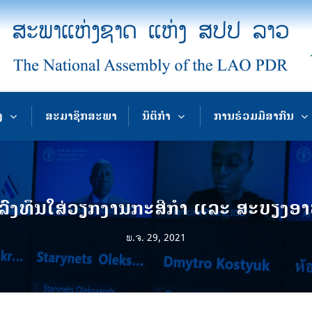
ງ
ສະມາຊິກສະພາ
ນິຕິກຳ
ການຮ່ວມມືສາກົນ
ລົງທຶນໃສ່ວຽກງານກະສີກຳ ແລະ ສະບຽງອາ
ພ.ຈ. 29, 2021