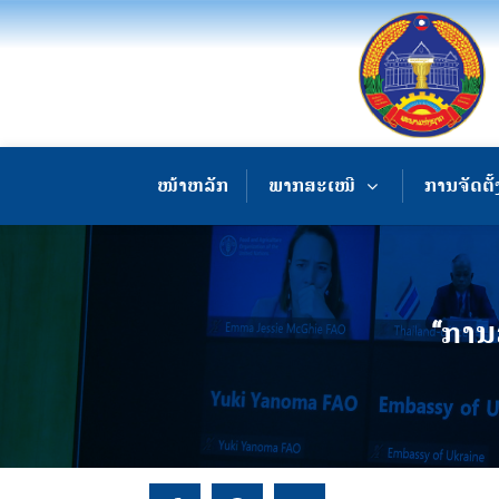
ໜ້າຫລັກ
ພາກສະເໜີ
ການຈັດຕັ້
“ການ