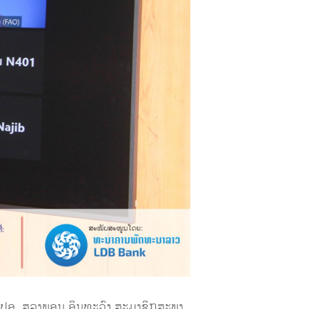
ປອ. ສຸລາພອນ ອິນ​ທະ​ວົງ ສະມາຊິກສະພາ