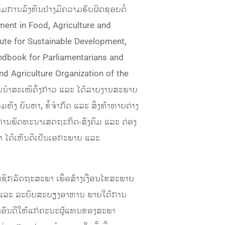
ການລົງທຶນຢ່າງມີຄວາມຮັບຜິດຊອບຕໍ່
ent in Food, Agriculture and
itute for Sustainable Development,
Handbook for Parliamentarians and
 Agriculture Organization of the
າສະເໜີດັ່ງກ່າວ ແລະ ໄດ້ລາຍ​ງານ​ສະ​ພາບ​
ທັງ ບັນຫາ, ຂໍ້ຈໍາກັດ ແລະ ສິ່ງທ້າທາຍຕ່າງ
ການພັດທະນາເສດຖະກິດ-ສັງຄົມ ແລະ ຕ່ອງ
າ ໄດ້ເຫັນດີເປັນເອກະພາບ ແລະ
າຊິກລັດຖະສະພາ ເພື່ອສ້າງເງື່ອນໄຂສະພາບ
ຳ ແລະ ລະບົບສະບຽງອາຫານ ພາຍໃຕ້ການ
າດອັນດີໃຫ້ແ​ກ່ຄະນະຜູ້​ແທນຂອງສະພາ