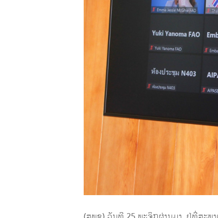
(ສພຊ) ວັນທີ 25 ພະຈິກຜ່ານມາ, ຢູ່ທີ່ສ