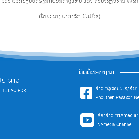
ື ແລະ ແລກປ່ຽນບົດຮຽນກັບບັນດາຜູ້ແທນ ແລະ ຄະນະຊ່ຽວຊານ ທີ່ເຂົ້າຮ
(ໂດຍ: ນາງ ປາ​ກາ​ລັກ ພົມ​ມີ​ໄຊ)
ຕິດຕໍ່ສອບຖາມ
ປປ ລາວ
ຂ່າວ "ຜູ້ແທນປະຊາຊົນ"

THE LAO PDR
Phouthen Pasaxon N
ຊ່ອງຂ່າວ "NAmedia"

NAmedia Channel