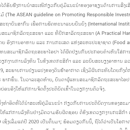
ັບຟັງການນຳສະເໜີກ່ຽວກັບຄູ່ມືແນະນໍາຂອງອາຊຽນດ້ານການສົ່ງເສີມ
ມ້ (The ASEAN guideline on Promoting Responsible Investm
າກສະຖາບັນສາກົນ ເພື່ອການພັດທະນາແບບຍືນຍົງ (International Inst
ໍາຫຼັບສະມາຊິກລັດຖະສະພາ ແລະ ທີ່ປຶກສາລັດຖະສະພາ (A Practical 
ໜີໂດຍ ອົງການອາຫານ ແລະ ການກະເສດ ແຫ່ງສະຫະປະຊາຊາດ (Food and
ແທນສະມາຊິກລັດຖະສະພາໄອປາ ໄດ້ຜັດ​ປ່ຽນ​ກັນ​ປະກອບຄໍາເຫັນໃສ່ການນໍ
ບັດວຽກງານການລົງທຶນ ໃນຂົງເຂດ​ກະ​ສິ​ກຳ ແລະ ລະບົບສະບຽງອາ​ຫານ​ ລວມ
, ສະພາບການປ່ຽນແປງຂອງດິນຟ້າອາກາດ ເຊິ່ງມີຜົນກະທົບໂດຍກົງຕໍ່
 ພາກພື້ນ​. ໃນວາລະສຸດທ້າຍ, ບັນດາຜູ້ແທນສະມາຊິກລັດຖະສະພາໄອປ
ນບ່ອນອີງໃຫ້ແກ່ການຈັດຕັ້ງປະຕິບັດເຂົ້າໃນວຽກງານຕົວຈິງ.
ຄັ້ງທຳອິດທີ່ໄດ້ນຳສະເໜີຄູ່ມືແນະນຳ ກ່ຽວກັບການປະຕິບັດງານຂອງສະມ
ຫ້ແກ່ການລົງທຶນຢ່າງມີຄວາມຮັບຜິດຊອບ ຕໍ່ຂົງເຂດວຽກງານກະສິກ
ງເລີ່ມແຕ່ປີ 2020 ເປັນຕົ້ນມາ; ພ້ອມດຽວກັນນີ້, ຖື​ໄດ້​ວ່າເປັນໂອກ