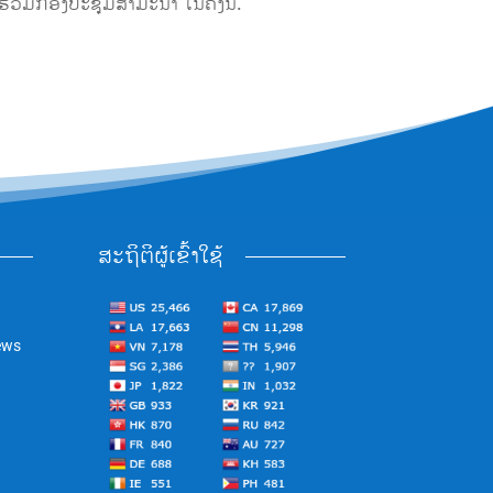
່ວມກອງປະຊຸມສໍາມະນາ ໃນຄັ້ງນີ້.
ສະຖິຕິຜູ້ເຂົ້າໃຊ້
ews