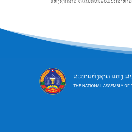
ແຫ່ງຊາດລາວ ທີ່ໄດ້ມີສວ່ນຮ່ວມປຶກສາຫາລ
ສະພາແຫ່ງຊາດ ແຫ່ງ ສ
THE NATIONAL ASSEMBLY OF 