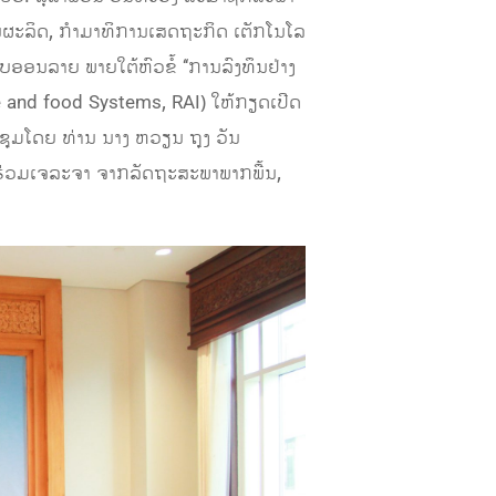
ນຜະລິດ, ກຳມາທິການເສດຖະກິດ ເຕັກໂນໂລ
ອນລາຍ ພາຍໃຕ້ຫົວຂໍ້ ‘‘ການລົງທຶນຢ່າງ
 and food Systems, RAI) ໃຫ້ກຽດເປີດ
ຊຸມໂດຍ ທ່ານ ນາງ ຫວຽນ ຖຸງ ວັນ
່ຮ່ວມເຈລະຈາ ຈາກລັດຖະສະພາພາກພື້ນ,