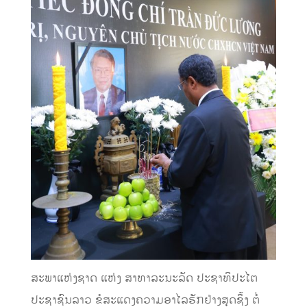
ສະພາແຫ່ງຊາດ ແຫ່ງ ສາທາລະນະລັດ ປະຊາທິປະໄຕ
ປະຊາຊົນລາວ ຂໍສະແດງຄວາມອາໄລຮັກຢ່າງສຸດຊຶ້ງ ຕໍ່