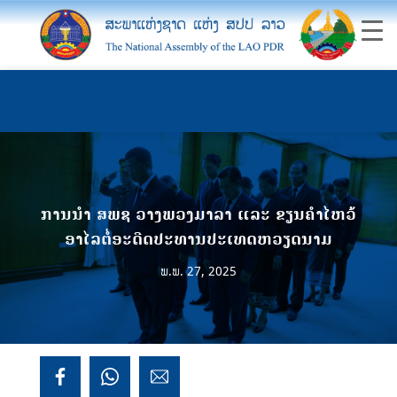
ການນຳ ສພຊ ວາງພວງມາລາ ແລະ ຂຽນຄຳໄຫວ້
ອາໄລຕໍ່ອະດີດປະທານປະເທດຫວຽດນາມ
ພ.ພ. 27, 2025