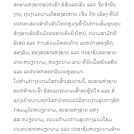
ສະພາແຫ່ງຊາດພວກເຮົາ ຂໍສັນລະເສີນ ແລະ ຈົດຈໍາຜົນ
ງານ, ຄຸນງາມຄວາມດີຂອງສະຫາຍ ເຈີ່ນ ດຶກ ເລືອງ ທີ່ໄດ້
ປະກອບສ່ວນສຳຄັນອັນໃຫຍ່ຫຼວງເຂົ້າໃນການເພີ່ມພູນຄູນ
ສ້າງສາຍພົວພັນມິດຕະພາບອັນຍິ່ງໃຫຍ່, ຄວາມສາມັກຄີ
ພິເສດ ແລະ ການຮ່ວມມືຮອບດ້ານ ລະຫວ່າງສອງພັກ,
ສອງລັດ, ສອງສະພາແຫ່ງຊາດ ແລະ ປະຊາຊົນສອງຊາດ
ລາວ-ຫວຽດນາມ, ຫວຽດນາມ-ລາວ ທີ່ນັບມື້ແໜ້ນແຟ້ນ
ແລະ ແຕກດອກອອກຜົນຕະຫຼອດມາ.
ໃນທ່າມກາງຄວາມໂສກເສົ້າເສຍດາຍນີ້, ສະພາແຫ່ງຊາດ
ພວກຂ້າພະເຈົ້າ ຂໍສະແດງຄວາມເສົ້າສະຫຼົດໃຈ ແລະ ຂໍ
ແບ່ງເບົາຄວາມທຸກໂສກນໍາຄະນະບໍລິຫານງານສູນກາງພັກ
ກອມມູນິດຫວຽດນາມ, ສະພາແຫ່ງຊາດ ແຫ່ງ
ສສ.ຫວຽດນາມ, ຄະນະກຳມະການສູນກາງແນວໂຮມ
ປະເທດຊາດຫວຽດນາມ ແລະ ປະຊາຊົນຫວຽດນາມອ້າຍ