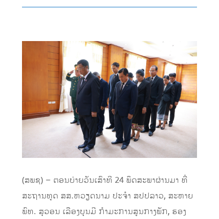
(ສພຊ) – ຕອນບ່າຍວັນເສົາທີ 24 ພຶດສະພາຜ່ານມາ ທີ່
ສະຖານທູດ ສສ.ຫວຽດນາມ ປະຈຳ ສປປລາວ, ສະຫາຍ
ພົທ. ສຸວອນ ເລືອງບຸນມີ ກໍາມະການສູນກາງພັກ, ຮອງ