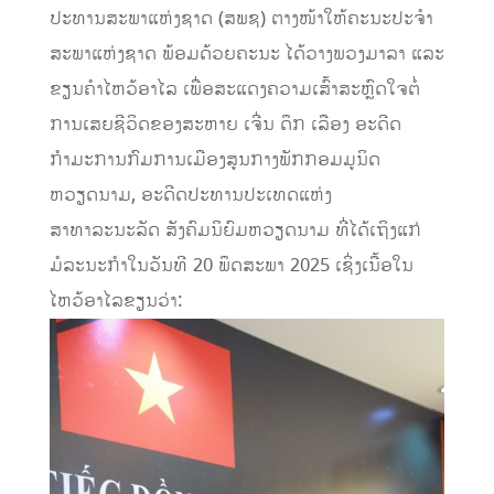
ປະທານສະພາແຫ່ງຊາດ (ສພຊ) ຕາງໜ້າໃຫ້ຄະນະປະຈຳ
ສະພາແຫ່ງຊາດ ພ້ອມດ້ວຍຄະນະ ໄດ້ວາງພວງມາລາ ແລະ
ຂຽນຄຳໄຫວ້ອາໄລ ເພື່ອສະແດງຄວາມເສົ້າສະຫຼົດໃຈຕໍ່
ການເສຍຊີວິດຂອງສະຫາຍ ເຈີ່ນ ດຶກ ເລືອງ ອະດີດ
ກຳມະການກົມການເມືອງສູນກາງພັກກອມມູນິດ
ຫວຽດນາມ, ອະດີດປະທານປະເທດແຫ່ງ
ສາທາລະນະລັດ ສັງຄົມນິຍົມຫວຽດນາມ ທີ່ໄດ້ເຖິງແກ່
ມໍລະນະກຳໃນວັນທີ 20 ພຶດສະພາ 2025 ເຊິ່ງເນື້ອໃນ
ໄຫວ້ອາໄລຂຽນວ່າ: