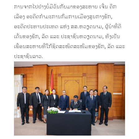
ການຈາກໄປຢ່າງບໍ່ມີວັນກັບມາຂອງສະຫາຍ ເຈີ່ນ ດຶກ
ເລືອງ ອະດີດກຳມະການກົມການເມືອງສູນກາງພັກ,
ອະດີດປະທານປະເທດ ແຫ່ງ ສສ.ຫວຽດນາມ, ຜູ້ນຳທີ່ດີ
ເດັ່ນຂອງພັກ, ລັດ ແລະ ປະຊາຊົນຫວຽດນາມ, ທັງເປັນ
ເພື່ອນສະຫາຍທີ່ໃກ້ຊິດສະໜິດສະໜົມຂອງພັກ, ລັດ ແລະ
ປະຊາຊົນລາວ.