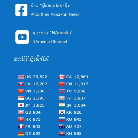
ຂ່າວ "ຜູ້ແທນປະຊາຊົນ"

Phouthen Pasaxon News
ຊ່ອງຂ່າວ "NAmedia"

NAmedia Channel
ສະຖິຕິຜູ້ເຂົ້າໃຊ້