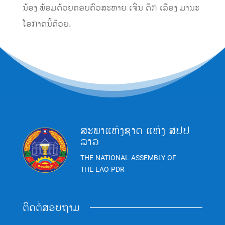
ນ້ອງ ພ້ອມດ້ວຍຄອບຄົວສະຫາຍ ເຈີ່ນ ດຶກ ເລືອງ ມານະ
ໂອກາດນີ້ດ້ວຍ.
ສະພາແຫ່ງຊາດ ແຫ່ງ ສປປ
ລາວ
THE NATIONAL ASSEMBLY OF
THE LAO PDR
ຕິດຕໍ່ສອບຖາມ