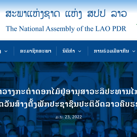
ງ
ສະມາຊິກສະພາ
ນິຕິກຳ
ການຮ່ວມມືສາກົນ
ງກະຕ່າດອກໄມ້ຢູ່ອານຸສາວະລີປະທານໄກ
ດວັນສ້າງຕັ້ງພັກປະຊາຊົນປະຕິວັດລາວຄົບຮ
ມ.ນ. 23, 2022