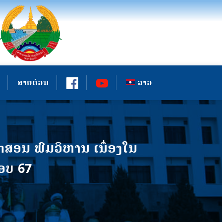
ສາຍດ່ວນ
ລາວ
ສອນ ພົມວິຫານ ເນື່ອງໃນ
ອບ 67