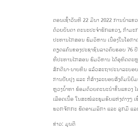
ຕອນເຊົ້າວັນທີ 22 ມີນາ 2022 ການນໍາແຂວ
ດ້ວຍບັນດາ ຄະນະປະຈໍາພັກແຂວງ, ກໍາມະກ
ປະທານໄກສອນ ພົມວິຫານ ເນື່ອງໃນໂອກາດວັນ
ຄຽດແຄ້ນຂອງປະຊາຊົນລາວຄົບຮອບ 76 ປີ ວັນທ
ທີ່ປະທານໄກສອນ ພົມວິຫານ ໄດ້ອຸທິດຕະຫຼອ
ສັກດີນາ-ນາຍທຶນ ແລ້ວສະຖາປະນາລະບອບສາທ
ການປັບປຸງ ແລະ ກໍ່ສ້າງລະບອບສັງຄົມນິຍ
ຫຼວງນໍ້າທາ ພ້ອມດ້ວຍຄະນະນໍາຂັ້ນແຂວງ ໄດ
ເລືອດເນື້ອ ໃນສະໝໍລະພູມຮົບແຫ່ງຕ່າງໆ
ພວກຈັກກະ ພັດອາເມລິກາ ແລະ ລູກມື ແ
ຂ່າວ: ມູນຕີ