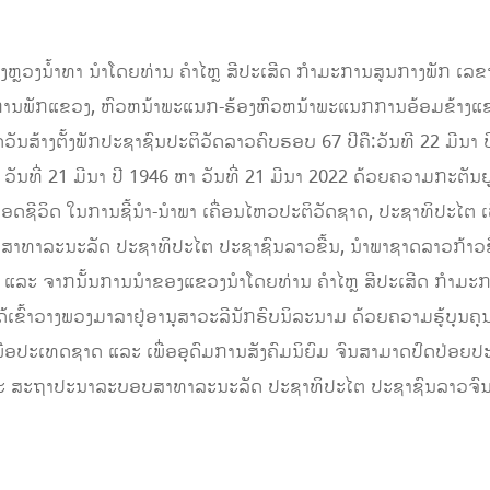
ງຫຼວງນໍ້າທາ ນໍາໂດຍທ່ານ ຄໍາໄຫຼ ສີປະເສີດ ກໍາມະການສູນກາງພັກ ເລຂ
ານພັກແຂວງ, ຫົວຫນ້າພະແນກ-ຮ້ອງຫົວຫນ້າພະແນກການອ້ອມຂ້າງແຂວງ 
ສ້າງຕັ້ງພັກປະຊາຊົນປະຕິວັດລາວຄົບຮອບ 67 ປີຄື:ວັນທີ 22 ມີນາ ປ
ີ່ 21 ມີນາ ປີ 1946 ຫາ ວັນທີ່ 21 ມີນາ 2022 ດ້ວຍຄວາມກະຕັນຍູຮູ້
ດຊີວິດ ໃນການຊີ້ນໍາ-ນໍາພາ ເຄື່ອນໄຫວປະຕິວັດຊາດ, ປະຊາທິປະໄຕ ເພື
າລະນະລັດ ປະຊາທິປະໄຕ ປະຊາຊົນລາວຂື້ນ, ນໍາພາຊາດລາວກ້າວຂື້ນສ
ົມ ແລະ ຈາກນັ້ນການນໍາຂອງແຂວງນໍາໂດຍທ່ານ ຄໍາໄຫຼ ສີປະເສີດ ກຳມະ
້ເຂົ້າວາງພວງມາລາຢູ່ອານຸສາວະລີນັກຮົບນິລະນາມ ດ້ວຍຄວາມຮູ້ບຸນຄຸນຕ
 ເພື່ອປະເທດຊາດ ແລະ ເພື່ອອຸດົມການສັງຄົມນິຍົມ ຈົນສາມາດປົດ
ລະ ສະຖາປະນາລະບອບສາທາລະນະລັດ ປະຊາທິປະໄຕ ປະຊາຊົນລາວຈົນມາ