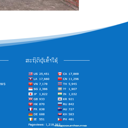
ສະຖິຕິຜູ້ເຂົ້າໃຊ້
ews