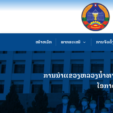
ໜ້າຫລັກ
ພາກສະເໜີ
ການຈັດຕັ້
ການນຳແຂວງຫລວງນ້ຳທາວາ
ໂອກາ