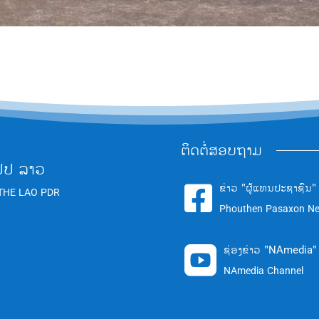
ຕິດຕໍ່ສອບຖາມ
ປປ ລາວ
ຂ່າວ "ຜູ້ແທນປະຊາຊົນ"

THE LAO PDR
Phouthen Pasaxon N
ຊ່ອງຂ່າວ "NAmedia"

NAmedia Channel