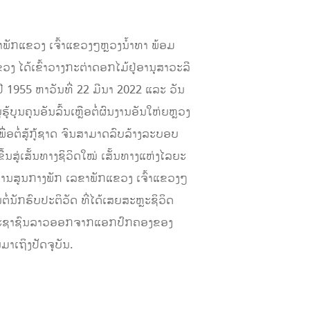
າພັກແຂວງ ເຈົ້າແຂວງໆຫຼວງນໍ້າທາ ພ້ອມ
ໄດ້ເຂົ້າວາງກະຕ່າດອກໄມ້ຢູ່ອານຸສາວະລີ
ີ 1955 ຫາວັນທີ່ 22 ມີນາ 2022 ແລະ ວັນ
ບຸນຄຸນອັນລົ້ນເຫຼືອຕໍ່ຜົນງານອັນໃຫ່ຍຫຼວງ
່ອຕໍ່ສູ້ກູ້ຊາດ ຈົນສາມາດລົບລ້າງລະບອບ
ູ່ເສັ້ນທາງຊິວິດໃໝ່ ເສັ້ນທາງແຫ່ງໄລຍະ
ການສູນກາງພັກ ເລຂາພັກແຂວງ ເຈົ້າແຂວງໆ
ໍ່ນັກຮົບປະຕິວັດ ທີ່ໄດ້ເສຍສະຫຼະຊິວິດ
ປ່ອຍປະຊາຊົນລາວອອກຈາກແອກປົກຄອງຂອງ
ເຖິງປັດຈຸບັນ.