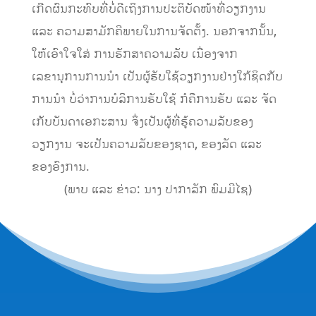
ເກີດຜົນກະທົບທີ່ບໍ່ດີເຖິງການປະຕິບັດໜ້າທີ່ວຽກງານ
ແລະ ຄວາມສາມັກຄີພາຍໃນການຈັດຕັ້ງ. ນອກຈາກນັ້ນ,
ໃຫ້ເອົາໃຈໃສ່ ການຮັກສາຄວາມລັບ ເນື່ອງຈາກ
ເລຂານຸການການນໍາ ເປັນຜູ້ຮັບໃຊ້ວຽກງານຢ່າງໃກ້ຊິດກັບ
ການນໍາ ບໍ່ວ່າການບໍລິການຮັບໃຊ້ ກໍຄືການຮັບ ແລະ ຈັດ
ເກັບບັນດາເອກະສານ ຈຶ່ງເປັນຜູ້ທີ່ຮູ້ຄວາມລັບຂອງ
ວຽກງານ ຈະເປັນຄວາມລັບຂອງຊາດ, ຂອງລັດ ແລະ
ຂອງອົງການ.
(ພາບ ແລະ ຂ່າວ: ນາງ ປາກາລັກ ພົມມີໄຊ)