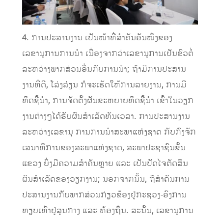
4. ການປະສານງານ ເປັນໜ້າທີ່ສໍາຄັນອັນໜຶ່ງຂອງ
ເລຂານຸການການນໍາ ເນື່ອງຈາກວ່າເລຂານຸການເປັນຂົວຕໍ່
ລະຫວ່າງພາກສ່ວນອື່ນກັບການນໍາ; ຖ້າມີການປະສານ
ງານທີ່ດີ, ໂລ່ງລ່ຽນ ກໍຈະເຮັດໃຫ້ການລາຍງານ, ການມີ
ທິດຊີ້ນໍາ, ການຈັດຕັ້ງຜັນຂະຫຍາຍທິດຊີ້ນໍາ ເຂົ້າໃນວຽກ
ງານຕ່າງໆໄດ້ຮັບຜົນສໍາເລັດທັນເວລາ. ການປະສານງານ
ລະຫວ່າງເລຂານຸ ການການນໍາສະພາແຫ່ງຊາດ ກັບກົງຈັກ
ເສນາທິການຂອງສະພາແຫ່ງຊາດ, ສະພາປະຊາຊົນຂັ້ນ
ແຂວງ ຍິ່ງມີຄວາມສໍາຄັນຫຼາຍ ແລະ ເປັນປັດໄຈຕັດສິນ
ຜົນສໍາເລັດຂອງວຽກງານ; ນອກຈາກນັ້ນ, ຖືສໍາຄັນການ
ປະສານງານກັບພາກສ່ວນກ່ຽວຂ້ອງຢູ່ກະຊວງ-ອົງການ
ທຽບເທົ່າຢູ່ສູນກາງ ແລະ ທ້ອງຖິ່ນ. ສະນັ້ນ, ເລຂານຸການ