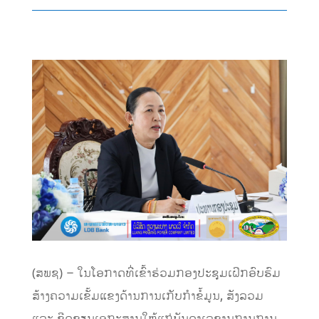
(ສພຊ) – ໃນໂອກາດທີ່ເຂົ້າຮ່ວມກອງປະຊຸມເຝິກອົບຮົມ
ສ້າງຄວາມເຂັ້ມແຂງດ້ານການເກັບກໍາຂໍ້ມູນ, ສັງລວມ
ແລະ ຂີດຂຽນເອກະສານໃຫ້ແກ່ບັນດາເລຂານຸການການ