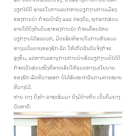
ວຽກໄດ້ດີ ພາລະໃນການແບກຫາບວຽກງານການເມືອງ
ຂອງການນໍາ ກໍຈະເບົາລົງ ແລະ ຄ່ອງຕົວ, ທຸກພາກສ່ວນ
ພາຍໃຕ້ບັງຄັບບັນຊາຂອງການນໍາ ກໍຈະເຄື່ອນໄຫວ
ວຽກງານໄດ້ສະດວກ, ມີປະສິດທິພາບໃນການຫັນແນວ
ທາງນະໂຍບາຍຂອງພັກ-ລັດ ໃຫ້ເກີດຜົນຕົວຈິງກໍຈະ
ສູງຂຶ້ນ, ແຕ່ຫາກເລຂານຸການການນໍາເຮັດວຽກງານບໍ່ໄດ້ດີ
ກໍຈະເປັນສ່ວນໜຶ່ງທີ່ອາດເຮັດໃຫ້ແນວທາງນະໂຍບາຍ
ຂອງພັກ-ລັດທີ່ວາງອອກ ບໍ່ໄດ້ຮັບໝາກຜົນຕາມຄາດໝາຍ
ທີ່ວາງໄວ້.
ທ່ານ ນາງ ປິ່ງຄຳ ລາຊະສິມມາ ຍັງມີຄຳເຫັນ ເນັ້ນຕື່ມບາງ
ບັນຫາຄື: