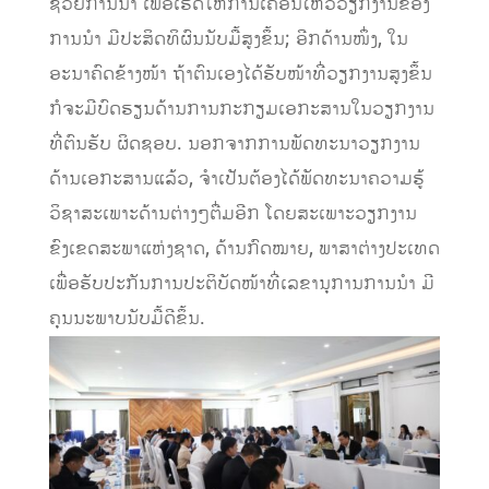
ຊ່ວຍການນໍາ ເພື່ອເຮັດໃຫ້ການເຄື່ອນໄຫວວຽກງານຂອງ
ການນໍາ ມີປະສິດທິຜົນນັບມື້ສູງຂຶ້ນ; ອີກດ້ານໜຶ່ງ, ໃນ
ອະນາຄົດຂ້າງໜ້າ ຖ້າຕົນເອງໄດ້ຮັບໜ້າທີ່ວຽກງານສູງຂຶ້ນ
ກໍຈະມີບົດຮຽນດ້ານການກະກຽມເອກະສານໃນວຽກງານ
ທີ່ຕົນຮັບ ຜິດຊອບ. ນອກຈາກການພັດທະນາວຽກງານ
ດ້ານເອກະສານແລ້ວ, ຈໍາເປັນຕ້ອງໄດ້ພັດທະນາຄວາມຮູ້
ວິຊາສະເພາະດ້ານຕ່າງໆຕື່ມອີກ ໂດຍສະເພາະວຽກງານ
ຂົງເຂດສະພາແຫ່ງຊາດ, ດ້ານກົດໝາຍ, ພາສາຕ່າງປະເທດ
ເພື່ອຮັບປະກັນການປະຕິບັດໜ້າທີ່ເລຂານຸການການນໍາ ມີ
ຄຸນນະພາບນັບມື້ດີຂຶ້ນ.