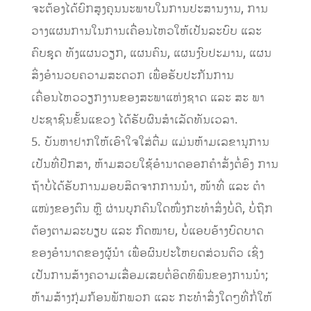
ຈະຕ້ອງໄດ້ຍົກສູງຄຸນນະພາບໃນການປະສານງານ, ການ
ວາງແຜນການໃນການເຄື່ອນໄຫວໃຫ້ເປັນລະບົບ ແລະ
ຄົບຊຸດ ທັງແຜນວຽກ, ແຜນຄົນ, ແຜນງົບປະມານ, ແຜນ
ສິ່ງອໍານວຍຄວາມສະດວກ ເພື່ອຮັບປະກັນການ
ເຄື່ອນໄຫວວຽກງານຂອງສະພາແຫ່ງຊາດ ແລະ ສະ ພາ
ປະຊາຊົນຂັ້ນແຂວງ ໄດ້ຮັບຜົນສໍາເລັດທັນເວລາ.
5. ບັນຫາຢາກໃຫ້ເອົາໃຈໃສ່ຕື່ມ ແມ່ນຫ້າມເລຂານຸການ
ເປັນທີ່ປຶກສາ, ຫ້າມສວຍໃຊ້ອໍານາດອອກຄໍາສັ່ງຕໍ່ອົງ ການ
ຖ້າບໍ່ໄດ້ຮັບການມອບສິດຈາກການນໍາ, ໜ້າທີ່ ແລະ ຕໍາ
ແໜ່ງຂອງຕົນ ຫຼື ຜ່ານບຸກຄົນໃດໜຶ່ງກະທໍາສິ່ງບໍ່ດີ, ບໍ່ຖືກ
ຕ້ອງຕາມລະບຽບ ແລະ ກົດໝາຍ, ບໍ່ແອບອ້າງບົດບາດ
ຂອງອໍານາດຂອງຜູ້ນໍາ ເພື່ອຜົນປະໂຫຍດສ່ວນຕົວ ເຊິ່ງ
ເປັນການສ້າງຄວາມເສື່ອມເສຍຕໍ່ອິດທິພົນຂອງການນໍາ;
ຫ້າມສ້າງກຸ່ມກ້ອນພັກພວກ ແລະ ກະທໍາສິ່ງໃດໆທີ່ກໍ່ໃຫ້