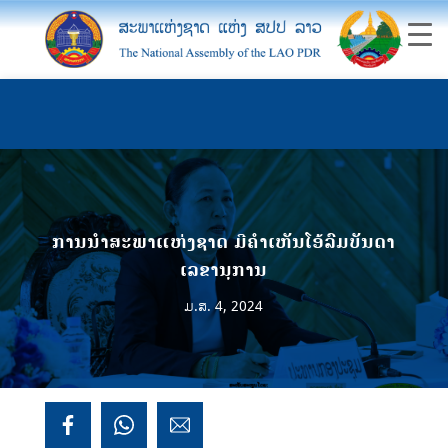
ການນຳສະພາແຫ່ງຊາດ ມີຄຳເຫັນໂອ້ລົມບັນດາ
ເລຂານຸການ
ມ.ສ. 4, 2024