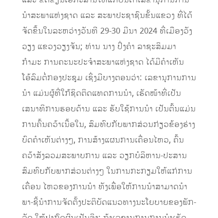
ນຳສະພາແຫ່ງຊາດ ແລະ ສະພາປະຊາຊົນຂັ້ນແຂວງ ທີ່ໄດ້
ຈັດຂຶ້ນໃນລະຫວ່າງວັນທີ 29-30 ມີນາ 2024 ທີ່ເມືອງວັງ
ວຽງ ແຂວງວຽງຈັນ; ທ່ານ ນາງ ປິ່ງຄຳ ລາຊະສິມມາ
ກຳມະ ການຄະນະປະຈຳສະພາແຫ່ງຊາດ ໄດ້ມີຄຳເຫັນ
ໂອ້ລົມຕໍ່ກອງປະຊຸມ ເຊິ່ງມີບາງຕອນວ່າ: ເລຂານຸການການ
ນໍາ ແມ່ນຜູ້ທີ່ໃກ້ຊິດຕິດແທດການນໍາ, ເຮັດໜ້າທີ່ເປັນ
ເສນາທິການຮອບດ້ານ ແລະ ຮັບໃຊ້ການນໍາ ເປັນຕົ້ນແມ່ນ
ການຄົ້ນຄວ້າເນື້ອໃນ, ສົມທົບກັບພາກສ່ວນກ່ຽວຂ້ອງຮ່າງ
ບົດຄໍາເຫັນຕ່າງໆ, ການສ້າງແຜນການເຄື່ອນໄຫວ, ຄົ້ນ
ຄວ້າສັງລວມສະພາບການ ແລະ ວຽກບໍລິຫານ-ປະສານ
ສົມທົບກັບພາກສ່ວນຕ່າງໆ ໃນການກະກຽມໃຫ້ແກ່ການ
ເຄື່ອນ ໄຫວຂອງການນໍາ ທັງເພື່ອໃຫ້ການນໍາສາມາດນໍາ
ພາ-ຊີ້ນໍາການຈັດຕັ້ງປະຕິບັດແນວທາງນະໂຍບາຍຂອງພັກ-
ລັດ ໃຫ້ປາກົດຜົນເປັນຈິງ; ຖ້າເລຂານຸການການນໍາເຮັດ