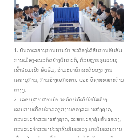
1. ບັນດາເລຂານຸການການນໍາ ຈະຕ້ອງໄດ້ຮັບການອົບຮົມ
ການເມືອງ-ແນວຄິດຢ່າງປົກກະຕິ, ດ້ວຍຫຼາຍຮູບແບບ;
ເຂົ້າຮ່ວມເຝິກອົບຮົມ, ສໍາມະນາຍົກລະດັບວຽກງານ
ເລຂານຸການ, ການສ້າງເອກະສານ ແລະ ວິຊາສະເພາະດ້ານ
ຕ່າງໆ.
2. ເລຂານຸການການນໍາ ຈະຕ້ອງໄດ້ເອົາໃຈໃສ່ສ້າງ
ແຜນການເຄື່ອນໄຫວວຽກງານຂອງສະພາແຫ່ງຊາດ,
ຄະນະປະຈໍາສະພາແຫ່ງຊາດ, ສະພາປະຊາຊົນຂັ້ນແຂວງ,
ຄະນະປະຈໍາສະພາປະຊາຊົນຂັ້ນແຂວງ ມາເປັນແຜນການ