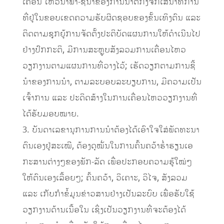
ເຄື່ອນ ໄຫວນໍາພາ-ຊີ້ນໍາຂອງການນໍາຕໍ່ກົງຈັກເສນາທິການ
ທີ່ຢູ່ໃນຂອບເຂດຄວາມຮັບຜິດຊອບຂອງຂັ້ນເທິງຕົນ ແລະ
ຕິດຕາມຊຸກຍູ້ການຈັດຕັ້ງປະຕິບັດແຜນການໃຫ້ດໍາເນີນໄປ
ຢ່າງປົກກະຕິ, ມີການສະຫຼຸບສັງລວມການເຄື່ອນໄຫວ
ວຽກງານຕາມແຜນການທີ່ວາງໄວ້; ເຮັດວຽກຕາມການຊີ້
ນໍາຂອງການນໍາ, ຕາມລະບອບລະບຽບການ, ມີຄວາມເປັນ
ເຈົ້າການ ແລະ ປະດິດສ້າງໃນການເຄື່ອນໄຫວວຽກງານທີ່
ໄດ້ຮັບມອບໝາຍ.
3. ບັນດາເລຂານຸການການນໍາຕ້ອງໄດ້ເອົາໃຈໃສ່ພັດທະນາ
ຕົນເອງຢູ່ສະເໝີ, ຕ້ອງດຸໝັ່ນໃນການຄົ້ນຄວ້າຮໍ່າຮຽນເອ
ກະສານຕ່າງໆຂອງພັກ-ລັດ ເພື່ອປະກອບຄວາມຮູ້ໃໝ່ໆ
ໃຫ້ຕົນເອງເລື້ອຍໆ; ຄົ້ນຄວ້າ, ວິເຄາະ, ວິໄຈ, ສັງລວມ
ແລະ ເກັບກໍາຂໍ້ມູນຂ່າວສານຢ່າງເປັນລະບົບ ເພື່ອຮັບໃຊ້
ວຽກງານດ້ານເນື້ອໃນ ເຊິ່ງເປັນວຽກງານທີ່ຈະຕ້ອງໄດ້