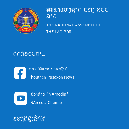
ສະພາແຫ່ງຊາດ ແຫ່ງ ສປປ
ລາວ
THE NATIONAL ASSEMBLY OF
THE LAO PDR
ຕິດຕໍ່ສອບຖາມ
ຂ່າວ "ຜູ້ແທນປະຊາຊົນ"

Phouthen Pasaxon News
ຊ່ອງຂ່າວ "NAmedia"

NAmedia Channel
ສະຖິຕິຜູ້ເຂົ້າໃຊ້