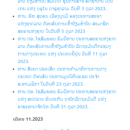
ລາວ ຢ້ຽມຂໍ່ານັບ ສົມເດັດ ຊຸນຕານຮາຈິ ຮັດຊານານ ໂບນ
ເກຍ ແຫ່ງ ບຣູໄນ ດາຣູຊາລາມ ວັນທີ 3 ຕຸລາ 2023.
ທ່ານ. ພົທ ສຸວອນ ເລືອງບຸນມີ ຮອງປະທານສະພາ
ແຫ່ງຊາດລາວ ຕ້ອນຮັບການເຂົ້າຢ້ຽມຂ່ຳນັບ ສະມາຊິກ
ສະພາແຫ່ງຊາດ ໃນວັນທີ 5 ຕຸລາ 2023
ທ່ານ ປອ. ໄຊສົມພອນ ພົມວິຫານ ປະທານສະພາແຫ່ງຊາດ
ລາວ ຕ້ອນຮັບການເຂົ້າຢ້ຽມຂຳ່ນັບ ລັດຖະມົນຕີກະຊວງ
ການຕ່າງປະເທດ ແຫ່ງ ປະເທດຍີ່ປຸ່ນ ວັນທີ 11 ຕຸລາ
2023.
ທ່ານ ສັນຍາ ປຣະເສີດ ປະທານກໍາມາທິການການຕ່າງ
ປະເທດ ຕ້ອນຮັບ ປະທານມູນນິທິເອເຊຍ ປະຈໍາ
ສ.ອາເມລິກາ ໃນວັນທີ 23 ຕຸລາ 2023.
ທ່ານ ປອ. ໄຊສົມພອນ ພົມວິຫານ ປະທານສະພາແຫ່ງຊາດ
ແຫ່ງ ສປປລາວ ພົບປະກັບ ນາຍົກລັດຖະມົນຕີ ແຫ່ງ
ຣາຊະອານາຈັກໄທ ວັນທີ 31 ຕຸລາ 2023.
ເດືອນ 11
.2023