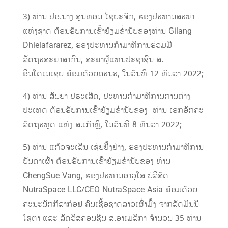
3) ທ່ານ ປອ.ນາງ ສູນທອນ ໄຊຍະຈັກ, ຮອງປະທານສະພາ
ແຫ່ງຊາດ ຕ້ອນຮັບການເຂົ້າຢ້ຽມຂໍ່ານັບຂອງທ່ານ Gilang
Dhielafararez, ຮອງປະທານກໍາມາທິການຮ່ວມມື
ລັດຖະສະພາສາກົນ, ສະພາຜູ້ແທນປະຊາຊົນ ສ.
ອິນໂດເນເຊຍ ພ້ອມດ້ວຍຄະນະ, ໃນວັນທີ 12 ທັນວາ 2022;
4) ທ່ານ ສັນຍາ ປຣະເສີດ, ປະທານກຳມາທິການການຕ່າງ
ປະເທດ ຕ້ອນຮັບການເຂົ້າຢ້ຽມຂໍ່ານັບຂອງ ທ່ານ ເອກອັກຄະ
ລັດຖະທູດ ແຫ່ງ ສ.ເກົາຫຼີ, ໃນວັນທີ 8 ທັນວາ 2022;
5) ທ່ານ ແກ້ວຈະເລີນ ເຊ່ຍຢີ້ງຢ່າງ, ຮອງປະທານກຳມາທິການ
ບັນດາເຜົ່າ ຕ້ອນຮັບການເຂົ້າຢ້ຽມຂໍ່ານັບຂອງ ທ່ານ
ChengSue Vang, ຮອງປະທານອາວຸໂສ ບໍລິສັດ
NutraSpace LLC/CEO NutraSpace Asia ພ້ອມດ້ວຍ
ຄະນະນັກກິລາກ໋ອຟ ຄົນເຊື້ອຊາດລາວເຜົ່າມົ້ງ ຈາກລັດມິນນີ
ໂຊຕາ ແລະ ລັດວິສຄອນຊີນ ສ.ອາເມລິກາ ຈຳນວນ 35 ທ່ານ