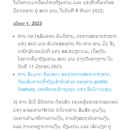
ໃນໂອກາດມາເຄື່ອນໄຫວຢ້ຽມຢາມ ແລະ ແຂ່ງຂັນກິລາກ໋ອຟ
ມິດຕະພາບ ຢູ່ ສປປ ລາວ, ໃນວັນທີ 8 ທັນວາ 2022;
ເດືອນ 1. 2023
ທ່ານ ປອ.ໄຊສົມພອນ ພົມວິຫານ, ປະທານສະພາແຫ່ງຊາດ
ແຫ່ງ ສປປ ລາວ ພົບປະສອງຝ່າຍ ກັບ ທ່ານ ຟາມ ມິງ ຈິງ,
ນາຍົກລັດຖະມົນຕີ ແຫ່ງ ສສ.ຫວຽດນາມ, ເນື່ອງໃນ
ໂອກາດທີ່ມາຢ້ຽມຢາມ ສປປ ລາວ ຢ່າງເປັນທາງການ ໃນ
ວັນທີ 11 ມັງກອນ 2023.
ທ່ານ ສົມມາດ ພົລເສນາ, ຮອງປະທານສະພາແຫ່ງຊາດ,​
ຕ້ອນຮັບການເຂົ້າຢ້ຽມຂ່ຳນັບອຳລາ ຂອງທ່ານ pratito
Soehary, ເອກອັກຄະລັດຖະທູດ ແຫ່ງ ອີນໂດເນເຊຍ;
3) ທ່ານ ລີເບີ ລີບົວປາວ ຕ້ອນຮັບ ຄະນະຜູ້ແທນຣາດຊະດອນ
ແຫ່ງ ຣາຊະອານາຈັກໄທ ນຳໂດຍທ່ານ ສົມສັກ ຄຸນເງິນ,
ປະທານກຳມາທິການການເງິນ, ການຄັງສະຖາບັນການເງິນ
ແລະ ການຕະຫຼາດການເງິນ, ຢ້ຽມຢາມ ແລະ ເຮັດວຽກ ຢູ່