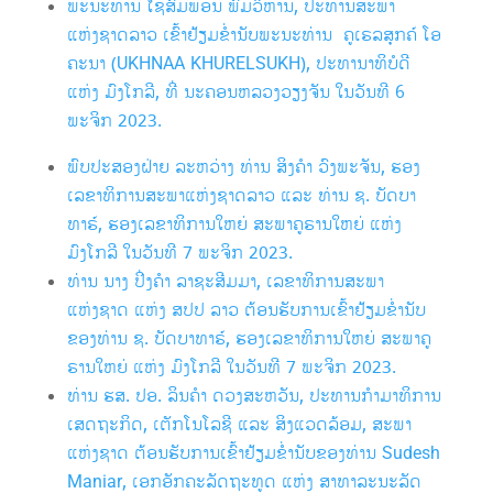
ພະນະທ່ານ ໄຊສົມພອນ ພົມວິຫານ, ປະທານສະພາ
ແຫ່ງຊາດລາວ ເຂົ້າຢ້ຽມຂໍ່ານັບພະນະທ່ານ ຄູເຣລສຸກຄ໌ ໂອ
ຄະນາ (UKHNAA KHURELSUKH), ປະທານາທິບໍດີ
ແຫ່ງ ມົງໂກລີ, ທີ່ ນະຄອນຫລວງວຽງຈັນ ໃນວັນທີ 6
ພະຈິກ 2023.
ພົບປະສອງຝ່າຍ ລະຫວ່າງ ທ່ານ ສິງຄຳ ວົງພະຈັນ, ຮອງ
ເລຂາທິການສະພາແຫ່ງຊາດລາວ ແລະ ທ່ານ ຊ. ບັດບາ
ທາຣ໌, ຮອງເລຂາທິການໃຫຍ່ ສະພາຄູຣານໃຫຍ່ ແຫ່ງ
ມົງໂກລີ ໃນວັນທີ 7 ພະຈິກ 2023.
ທ່ານ ນາງ ປິ່ງຄຳ ລາຊະສີມມາ, ເລຂາທິການສະພາ
ແຫ່ງຊາດ ແຫ່ງ ສປປ ລາວ ຕ້ອນຮັບການເຂົ້າຢ້ຽມຂ່ຳນັບ
ຂອງທ່ານ ຊ. ບັດບາທາຣ໌, ຮອງເລຂາທິການໃຫຍ່ ສະພາຄູ
ຣານໃຫຍ່ ແຫ່ງ ມົງໂກລີ ໃນວັນທີ 7 ພະຈິກ 2023.
ທ່ານ ຮສ. ປອ. ລິນຄຳ ດວງສະຫວັນ, ປະທານກຳມາທິການ
ເສດຖະກິດ, ເຕັກໂນໂລຊີ ແລະ ສິງແວດລ້ອມ, ສະພາ
ແຫ່ງຊາດ ຕ້ອນຮັບການເຂົ້າຢ້ຽມຂ່ຳນັບຂອງທ່ານ Sudesh
Maniar, ເອກອັກຄະລັດຖະທູດ ແຫ່ງ ສາທາລະນະລັດ