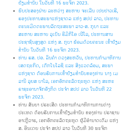
ຢ້ຽມຂ່ຳນັບ ໃນວັນທີ 16 ພະຈິກ 2023.
ພົບປະສອງຝ່າຍ ລະຫວ່າງ ສະຫາຍ ຈະເລີນ ເຢຍຢາວເຮີ,
ຮອງປະທານສະພາແຫ່ງຊາດລ ແຫ່ງ ສປປ ລາວ, ປະທານ
ຄະນະມິດຕະພາບລັດຖະສະພາ ລາວ-ສ. ກູບາ ແລະ
ສະຫາຍ ສະຫາຍ ລູເບັນ ຣີມິກີໂອ ເຝີໂລ, ປະທານສານ
ປະຊາຊົນສູງສຸດ ແຫ່ງ ສ. ກູບາ ພ້ອມດ້ວຍຄະນະ ເຂົ້າຢ້ຽມ
ຂ່ຳນັບ ໃນວັນທີ 16 ພະຈິກ 2023.
ທ່ານ ຮສ. ປອ. ລິນຄຳ ດວງສະຫວັນ, ປະທານກຳມາທິການ
ເສດຖະກິດ, ເຕັກໂນໂລຊີ ແລະ ສິງແວດລ້ອມ, ສະພາ
ແຫ່ງຊາດ ຕ້ອນຮັບການເຂົ້າຢ້ຽມຂ່ຳນັບຂອງທ່ານ ນາງ ເມ
ລານີ ລູຍສ ບາໂລ, ເອກອັກຄະລັດຖະທູດ ແຫ່ງ ສະຫະ
ຣາຊະອານາຈັກອັງກິດ ປະຈຳ ສປປ ລາວ ໃນວັນທີ 22
ພະຈິກ 2023.
ທ່ານ ສັນຍາ ປຣະເສີດ ປະທານກຳມາທິການການຕ່າງ
ປະເທດ ຕ້ອນຮັບການເຂົ້າຢ້ຽມຂ່ຳນັບ ຂອງທ່ານ ປຣາຊານ
ອາເກຼີວາຣ, ເອກອັກຄະລັດຖະທູດ ຜູ້ມີອຳນາດເຕັມ ແຫ່ງ
ສ. ອິນເດຍ ປະຈຳ ສປປ ລາວ ໃນວັນທີ 30 ພະຈິກ