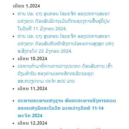
ເດືອນ 1
.2024
ທ່ານ ປອ. ນາງ ສູນທອນ ໄຊຍະຈັກ ຮອງປະທານສະພາ
ແຫ່ງຊາດ ຕ້ອນຮັບລັດຖະມົນຕີກະຊວງການຟື້ນຟູຍີ່ປຸ່ນ
ໃນວັນທີ 11 ມັງກອນ 2024.
ທ່ານ ປອ. ນາງ ສູນທອນ ໄຊຍະຈັກ ຮອງປະທານສະພາ
ແຫ່ງຊາດ ຕ້ອນຮັບຫົວໜ້າອົງການໄອຍະການສູງສຸດ ແຫ່ງ
ສ.ສິງກະໂປ 22 ມັງກອນ 2024.
ເດືອນ 10
.2024
ປະທານກຳມາທິການການຕ່າງປະເທດ ຕ້ອນຮັບການ ເຂົ້າ
ຢ້ຽມຂໍ່ານັບ ຂອງທ່ານເອກະອັກຄະລັດຖະທູດ
ສສ.ຫວຽດນາມ ປະຈຳ ສປປ ລາວ
ເດືອນ 11
.2024
ປະທານສະພາແຫ່ງຊາດ ພົບປະປະທານອົງການກວດ
ສອບແຫ່ງລັດສະໂລວັກ ລະຫວ່າງວັນທີ 11-14
ພະຈິກ 2024
ເດືອນ 12
.2024