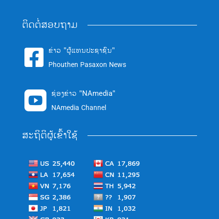
ຕິດຕໍ່ສອບຖາມ
ຂ່າວ "ຜູ້ແທນປະຊາຊົນ"

Phouthen Pasaxon News
ຊ່ອງຂ່າວ "NAmedia"

NAmedia Channel
ສະຖິຕິຜູ້ເຂົ້າໃຊ້