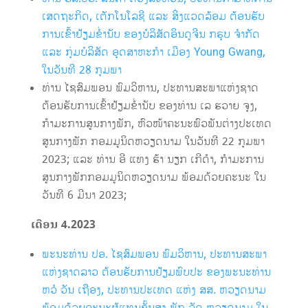
ເສດຖະກິດ, ເຕັກໂນໂລຊີ ແລະ ສິ່ງແວດລ້ອມ ຕ້ອນຮັບ
ການເຂົ້າຢ້ຽມຂ່ຳນັບ ຂອງບໍລິສັດອິນດູຈີນ ກຣຸບ ຈຳກັດ
ແລະ ກຸ່ມບໍລິສັດ ອຸດສາຫະກຳ ເມືອງ Young Gwang,
ໃນວັນທີ 28 ກຸມພາ
ທ່ານ ໄຊສົມພອນ ພົມວິຫານ, ປະທານສະພາແຫ່ງຊາດ
ຕ້ອນຮັບການເຂົ້າຢ້ຽມຂ່ຳນັບ ຂອງທ່ານ ເລ ຮວາຍ ຈຸງ,
ກຳມະການສູນກາງພັກ, ຫົວໜ້າຄະນະພົວພັນຕ່າງປະເທດ
ສູນກາງພັກ ກອມມູນິດຫວຽດນາມ ໃນວັນທີ 22 ກຸມພາ
2023; ແລະ ທ່ານ ອີ ແທງ ຮ້າ ນຽກ ເກີດຳ, ກຳມະການ
ສູນກາງພັກກອມມູນິດຫວຽດນາມ ພ້ອມດ້ວຍຄະນະ ໃນ
ວັນທີ 6 ມີນາ 2023;
ເດືອນ
4.2023
ພ​ະ​ນະທ່ານ ປອ. ໄຊສົມພອນ ພົມວິຫານ, ປະທານສະພາ
ແຫ່ງຊາດລາວ ຕ້ອນຮັບການຢ້ຽມພົບປະ ຂອງ​ພະ​ນະທ່ານ
ຫວໍ ວັນ ເຖືອງ, ປະທານປະເທດ ແຫ່ງ ສສ. ຫວຽດນາມ