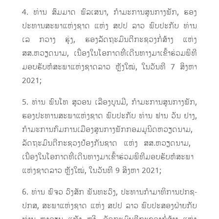
4. ທ່ານ ສົມມາດ ພົລເສນາ, ກຳມະການສູນກາງພັກ, ຮອງ
ປະທານສະພາແຫ່ງຊາດ ແຫ່ງ ສປປ ລາວ ພົບປະກັບ ທ່ານ
ເລ ກວາງ ຮຸ່ງ, ຮອງລັດຖະມົນຕີກະຊວງກໍ່ສ້າງ ແຫ່ງ
ສສ.ຫວຽດນາມ, ​ເນື່ອງ​ໃນ​ໂອກາດ​ທີ່​ເດີນທາງ​ມາເຂົ້າຮ່ວມພິທີ
ມອບຮັບຫໍສະພາແຫ່ງຊາດລາວ ຫຼັງໃໝ່, ໃນວັນທີ 7 ສິງຫາ
2021;
5. ທ່ານ ພົນໂທ ສຸວອນ ເລືອງບຸນມີ, ກຳມະການສູນກາງພັກ,
ຮອງປະທານສະພາແຫ່ງຊາດ ພົບປະກັບ ທ່ານ ຟານ ວັນ ຢາງ,
ກຳມະການກົມການເມືອງສູນກາງພັກກອມມູນິດຫວຽດນາມ,
ລັດຖະມົນຕີກະຊວງປ້ອງກັນຊາດ ແຫ່ງ ສສ.ຫວຽດນາມ, ​
ເນື່ອງ​ໃນ​ໂອກາດ​ທີ່​ເດີນທາງ​ມາເຂົ້າຮ່ວມພິທີມອບຮັບຫໍສະພາ
ແຫ່ງຊາດລາວ ຫຼັງໃໝ່, ​ໃນວັນທີ 9 ສິງຫາ 2021;
6. ທ່ານ ພົຈວ ວົງສັກ ພັນທະວົງ, ປະທານກໍາມາທິການປກຊ-
ປກສ, ສະພາແຫ່ງຊາດ ແຫ່ງ ສປປ ລາວ ພົບປະສອງຝ່າຍກັບ