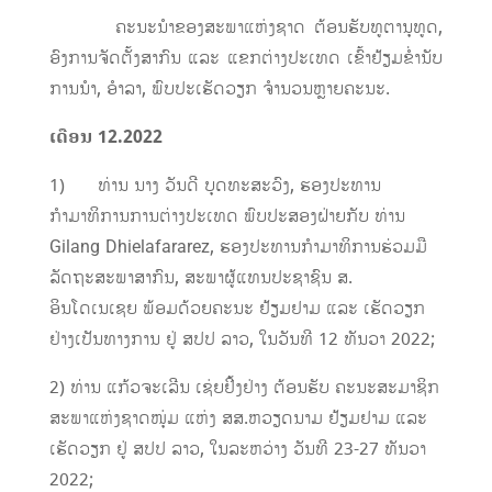
ຄະນະນຳຂອງສະພາແຫ່ງຊາດ ຕ້ອນຮັບທູຕານຸທູດ,
ອົງການຈັດຕັ້ງສາກົນ ແລະ ແຂກຕ່າງປະເທດ ເຂົ້າຢ້ຽມຂໍ່ານັບ
ການນໍາ, ອຳລາ, ພົບປະເຮັດວຽກ ຈຳນວນຫຼາຍຄະນະ.
ເດືອນ
12.2022
1) ທ່ານ ນາງ ວັນດີ ບຸດທະສະວົງ, ຮອງປະທານ
ກຳມາທິການການຕ່າງປະເທດ ພົບປະສອງຝ່າຍກັບ ທ່ານ
Gilang Dhielafararez, ຮອງປະທານກໍາມາທິການຮ່ວມມື
ລັດຖະສະພາສາກົນ, ສະພາຜູ້ແທນປະຊາຊົນ ສ.
ອິນໂດເນເຊຍ ພ້ອມດ້ວຍຄະນະ ຢ້ຽມຢາມ ແລະ ເຮັດວຽກ
ຢ່າງເປັນທາງການ ຢູ່ ສປປ ລາວ, ໃນວັນທີ 12 ທັນວາ 2022;
2) ທ່ານ ແກ້ວຈະເລີນ ເຊ່ຍຢິ້ງຢ່າງ ຕ້ອນຮັບ ຄະນະສະມາຊິກ
ສະພາແຫ່ງຊາດໜຸ່ມ ແຫ່ງ ສສ.ຫວຽດນາມ ຢ້ຽມຢາມ ແລະ
ເຮັດວຽກ ຢູ່ ສປປ ລາວ, ໃນລະຫວ່າງ ວັນທີ 23-27 ທັນວາ
2022;