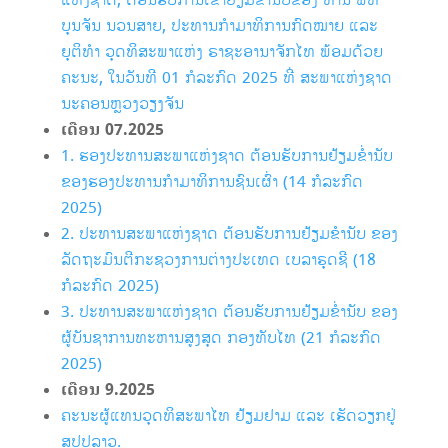
ແຫ່ງຊາດ, ຕ້ອນຮັບການເຂົ້າຢ້ຽມຂໍ່ານັບຂອງ ທ່ານ ພົທ
ບຸນຈັນ ນວນສາຍ, ປະທານກຳມາທິການກົດໝາຍ ແລະ
ຍຸຕິທຳ ວຸດທິສະພາແຫ່ງ ຣາຊະອານາຈັກໄທ ພ້ອມດ້ວຍ
ຄະນະ, ໃນວັນທີ 01 ກໍລະກົດ 2025 ທີ່ ສະພາແຫ່ງຊາດ
ນະຄອນຫຼວງວຽງຈັນ
ເດືອນ 07
.2025
1.
ຮອງປະທານສະພາແຫ່ງຊາດ ຕ້ອນຮັບການຢ້ຽມຂ່ຳນັບ
ຂອງຮອງປະທານກໍາມາທິການຊົນເຜົ່າ (14 ກໍລະກົດ
2025)
2. ປະທານສະພາແຫ່ງຊາດ ຕ້ອນຮັບການຢ້ຽມຂໍານັບ ຂອງ
ລັດຖະມົນຕີກະຊວງການຕ່າງປະເທດ ເບລາຣຸດຊີ (18
ກໍລະກົດ 2025)
3. ປະທານສະພາແຫ່ງຊາດ ຕ້ອນຮັບການຢ້ຽມຂໍ່ານັບ ຂອງ
ຜູ້ບັນຊາການທະຫານສູງສຸດ ກອງທັບໄທ (21 ກໍລະກົດ
2025)
ເດືອນ 9
.2025
ຄະນະຜູ້ແທນວຸດທິສະພາໄທ ຢ້ຽມຢາມ ແລະ ເຮັດວຽກຢູ່
ສປປລາວ.