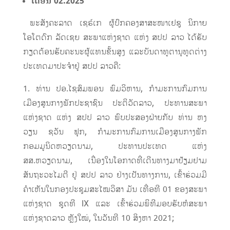
ເດືອນ 02
.2025
ພະສັງຄະລາດ ເຊຣ໌ເກ ຜູ້ປົກຄອງສາສະໜາເຢຊູ ນິກາຍ
ໂອໂຕດົກ ລັດເຊຍ
ສະພາແຫ່ງຊາດ ແຫ່ງ ສປປ ລາວ ໄດ້ຮັບ
ກຽດຕ້ອນຮັບຄະນະຜູ້ແທນຂັ້ນສູງ ແລະບັນດາທູຕານຸທູດຕ່າງ
ປະເທດມາປະຈຳຢູ່ ສປປ ລາວຄື:
1. ທ່ານ ປອ.ໄຊສົມພອນ ພົມວິຫານ, ກຳມະການກົມການ
ເມືອງສູນກາງພັກປະຊາຊົນ ປະຕິວັດລາວ, ປະທານສະພາ
ແຫ່ງຊາດ ແຫ່ງ ສປປ ລາວ ພົບປະສອງຝ່າຍກັບ ທ່ານ ຫງ
ວຽນ ຊວັນ ຟຸກ, ກຳມະການກົມການເມືອງສູນກາງພັກ
ກອມມູນິດຫວຽດນາມ, ປະທານປະເທດ ແຫ່ງ
ສສ.ຫວຽດນາມ, ​ເນື່ອງ​ໃນ​ໂອກາດ​ທີ່​ເດີນທາງ​ມາຢ້ຽມຢາມ
ສັນຖະວະໄມຕີ ຢູ່ ສປປ ລາວ ຢ່າງ​ເປັນ​ທາງ​ການ, ​ເຂົ້າ​ຮ່ວມມີ
ຄຳເຫັນໃນ​ກອງ​ປະຊຸມ​ສ​ະ​ໄໝ​ວິສາ ມັນ ​ເທື່ອ​ທີ 01 ຂອງ​ສະພາ​
ແຫ່ງ​ຊາດ ຊຸດ​ທີ IX ແລະ ເຂົ້າຮ່ວມພິທີມອບຮັບຫໍສະພາ
ແຫ່ງຊາດລາວ ຫຼັງໃໝ່, ໃນວັນທີ 10 ສິງຫາ 2021;