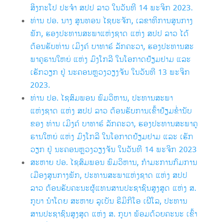
ສິງກະໂປ ປະຈຳ ສປປ ລາວ ໃນວັນທີ 14 ພະຈິກ 2023.
ທ່ານ ປອ. ນາງ ສູນທອນ ໄຊຍະຈັກ, ເລຂາທິການສູນກາງ
ພັກ, ຮອງປະທານສະພາແຫ່ງຊາດ ແຫ່ງ ສປປ ລາວ ໄດ້
ຕ້ອນຮັບທ່ານ ເມິງຄ໌ ບາທາຣ໌ ລັກຄະວາ, ຮອງປະທານສະ
ພາຄູຣານໃຫຍ່ ແຫ່ງ ມົງໂກລີ ໃນໂອກາດຢ້ຽມຢາມ ແລະ
ເຮັກວຽກ ຢູ່ ນະຄອນຫຼວງວຽງຈັນ ໃນວັນທີ 13 ພະຈິກ
2023.
ທ່ານ ປອ. ໄຊສົມພອນ ພົມວິຫານ, ປະທານສະພາ
ແຫ່ງຊາດ ແຫ່ງ ສປປ ລາວ ຕ້ອນຮັບການເຂົ້າຢ້ຽມຂ່ຳນັບ
ຂອງ ທ່ານ ເມິງຄ໌ ບາທາຣ໌ ລັກຄະວາ, ຮອງປະທານສະພາຄູ
ຣານໃຫຍ່ ແຫ່ງ ມົງໂກລີ ໃນໂອກາດຢ້ຽມຢາມ ແລະ ເຮັກ
ວຽກ ຢູ່ ນະຄອນຫຼວງວຽງຈັນ ໃນວັນທີ 14 ພະຈິກ 2023
ສະຫາຍ ປອ. ໄຊສົມພອນ ພົມວິຫານ, ກຳມະການກົມການ
ເມືອງສູນກາງພັກ, ປະທານສະພາແຫ່ງຊາດ ແຫ່ງ ສປປ
ລາວ ຕ້ອນຮັບຄະນະຜູ້ແທນສານປະຊາຊົນສູງສູດ ແຫ່ງ ສ.
ກູບາ ນຳໂດຍ ສະຫາຍ ລູເບັນ ຣີມິກີໂອ ເຝີໂລ, ປະທານ
ສານປະຊາຊົນສູງສຸດ ແຫ່ງ ສ. ກູບາ ພ້ອມດ້ວຍຄະນະ ເຂົ້າ