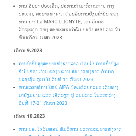
ທ່ານ ສັນຍາ ປຣະເສີດ, ປະທານກຳມາທິການການ ຕ່າງ
ປະເທດ, ສະພາແຫ່ງຊາດ ຕ້ອນຮັບການຢ້ຽມຂໍ່ານັບ ຂອງ
ທ່ານ ນາງ La MARCILLIONYTE, ເອກອັກຄະ
ລັດຖະທູດ ແຫ່ງ ສະຫະພາບເອີຣົບ ປະຈຳ ສປປ ລາວ ໃນ
ທ້າຍເດືອນ ເມສາ 2023.
ເດືອນ 9
.2023
ການນຳຂັ້ນສູງສະພາແຫ່ງຊາດລາວ ຕ້ອນຮັບການເຂົ້າຢ້ຽມ
ຂ່ຳນັບຂອງ ທ່ານ ຮອງປະທານສະພາແຫ່ງຊາດ ອຳນາດ
ປະຊາຊົນ ກູບາ ໃນວັນທີ 11 ກັນຍາ 2023
ທ່ານເລຂາທິການໃຫຍ່ AIPA ພ້ອມດ້ວຍຄະນະ ເດີນທາງ
ມາຢ້ຽມຢາມ ແລະ ເຮັດວຽກ ຢູ່ ສປປລາວ ໃນລະຫວ່າງ
ວັນທີ 17-21 ກັນຍາ 2023.
ເດືອນ 10
.2023
ທ່ານ ປອ. ໄຊສົມພອນ ພົມວິຫານ ປະທານສະພາແຫ່ງຊາດ