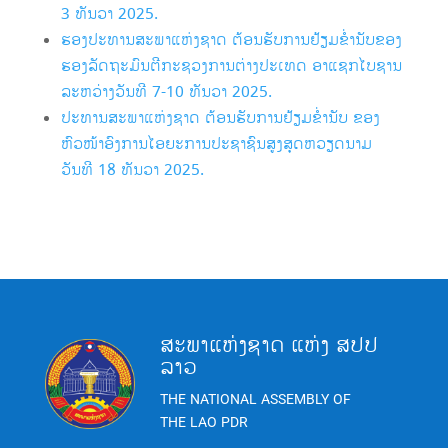
3 ທັນວາ 2025.
ຮອງປະທານສະພາແຫ່ງຊາດ ຕ້ອນຮັບການຢ້ຽມຂໍ່ານັບຂອງ
ຮອງລັດຖະມົນຕີກະຊວງການຕ່າງປະເທດ ອາແຊກໄບຊານ
ລະຫວ່າງວັນທີ 7-10 ທັນວາ 2025.
ປະທານສະພາແຫ່ງຊາດ ຕ້ອນຮັບການຢ້ຽມຂ່ຳນັບ ຂອງ
ຫົວໜ້າອົງການໄອຍະການປະຊາຊົນສູງສຸດຫວຽດນາມ
ວັນທີ 18 ທັນວາ 2025.
ສະພາແຫ່ງຊາດ ແຫ່ງ ສປປ
ລາວ
THE NATIONAL ASSEMBLY OF
THE LAO PDR