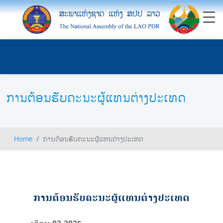
ການຕ້ອນຮັບຄະນະຜູ້ແທນຕ່າງປະເທດ
Home
ການຕ້ອນຮັບຄະນະຜູ້ແທນຕ່າງປະເທດ
ການຕ້ອນຮັບຄະນະຜູ້ແທນຕ່າງປະເທດ