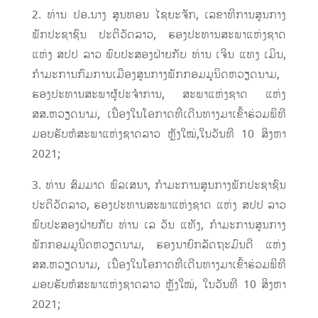
2. ທ່ານ ປອ.ນາງ ສູນທອນ ໄຊຍະຈັກ, ເລຂາທິການສູນກາງ
ພັກປະຊາຊົນ ປະຕິວັດລາວ, ຮອງປະທານສະພາແຫ່ງຊາດ
ແຫ່ງ ສປປ ລາວ ພົບປະສອງຝ່າຍກັບ ທ່ານ ເຈິນ ແທງ ເມິນ,
ກຳມະການກົມການເມືອງສູນກາງພັກກອມມູນິດຫວຽດນາມ,
ຮອງປະທານສະພາຜູ້ປະຈຳການ, ສະພາແຫ່ງຊາດ ແຫ່ງ
ສສ.ຫວຽດນາມ, ​ເນື່ອງ​ໃນ​ໂອກາດ​ທີ່​ເດີນທາງ​ມາເຂົ້າຮ່ວມພິທີ
ມອບຮັບຫໍສະພາແຫ່ງຊາດລາວ ຫຼັງໃໝ່,ໃນວັນທີ 10 ສິງຫາ
2021;
3. ທ່ານ ສົມມາດ ພົລເສນາ, ກຳມະການສູນກາງພັກປະຊາຊົນ
ປະຕິວັດລາວ, ຮອງປະທານສະພາແຫ່ງຊາດ ແຫ່ງ ສປປ ລາວ
ພົບປະສອງຝ່າຍກັບ ທ່ານ ເລ ວັນ ແທັງ, ກຳມະການສູນກາງ
ພັກກອມມູນິດຫວຽດນາມ, ຮອງນາຍົກລັດຖະມົນຕີ ແຫ່ງ
ສສ.ຫວຽດນາມ, ​ເນື່ອງ​ໃນ​ໂອກາດ​ທີ່​ເດີນທາງ​ມາເຂົ້າຮ່ວມພິທີ
ມອບຮັບຫໍສະພາແຫ່ງຊາດລາວ ຫຼັງໃໝ່, ໃນວັນທີ 10 ສິງຫາ
2021;