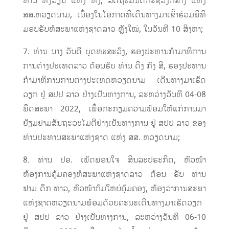
ທ່ານ ຫງວຽນ ແທັງ ຫງິ, ລັດຖະມົນຕີກະຊວງກໍ່ສ້າງ ແຫ່ງ
ສສ.ຫວຽດນາມ, ​ເນື່ອງ​ໃນ​ໂອກາດ​ທີ່​ເດີນທາງ​ມາເຂົ້າຮ່ວມພິທີ
ມອບຮັບຫໍສະພາແຫ່ງຊາດລາວ ຫຼັງໃໝ່, ໃນວັນທີ 10 ສິງຫາ;
7. ທ່ານ
ນາງ ວັນດີ ບຸດທະສະວົງ, ຮອງປະທານກໍາມາທິການ
ການຕ່າງປະເທດລາວ ຕ້ອນຮັບ ທ່ານ
ດິງ ກົງ ສີ, ຮອງປະທານ
ກໍາມາທິການການຕ່າງປະເທດຫວຽດນາມ ເດີນທາງມາເຮັດ
ວຽກ ຢູ່ ສປປ ລາວ ຢ່າງເປັນທາງການ, ລະຫວ່າງວັນທິ 04-08
ພຶດສະພາ 2022, ເພື່ອກະກຽມຄວາມພ້ອມໃຫ້ແກ່ການມາ
ຢ້ຽມຢາມສັນຖະວະໄມຕີຢ່າງເປັນທາງການ ຢູ່ ສປປ ລາວ ຂອງ
ທ່ານປະທານສະພາແຫ່ງຊາດ ແຫ່ງ ສສ. ຫວຽດນາມ;
8. ທ່ານ ປອ. ເພັດພອນໃຈ ສິນລະປຣະກິດ, ຫົວໜ້າ
ຫ້ອງການຄຸ້ມຄອງຫໍສະພາແຫ່ງຊາດລາວ ຕ້ອນ ຮັບ ທ່ານ
ຟາມ ດຶກ ທາວ, ຫົວໜ້າກົມໃຫຍ່ຄຸ້ມຄອງ, ຫ້ອງວ່າການສະພາ
ແຫ່ງຊາດຫວຽດນາມພ້ອມດ້ວຍຄະນະເດີນທາງມາເຮັດວຽກ
ຢູ່ ສປປ ລາວ ຢ່າງເປັນທາງການ, ລະຫວ່າງວັນທິ 06-10