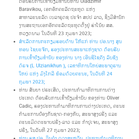
ຕ້ອນຮັບການເຂົ້າຢ້ຽມຂໍ່ານັບທ່ານ Uladzimir
Baravikou, ເອກອັກຄະລັດຖະທູດ ແຫ່ງ
ສາທາລະນະລັດ ເບລາຣຸດຊ ປະຈໍາ ສປປ ລາວ, ຊຶ່ງມີສໍານັກ
ງານສະຖານເອກອັກຄະລັດຖະທູດຕັ້ງຢູ່ ຮ່າໂນ້ຍ ສສ.
ຫວຽດນາມ ໃນວັນທີ 23 ກຸມພາ 2023;
ສໍາເລັດການກະກຽມຮອບດ້ານ ໃຫ້ແກ່ ທ່ານ ປອ.ນາງ ສູນ
ທອນ ໄຊຍະຈັກ, ຮອງປະທານສະພາແຫ່ງຊາດ ຕ້ອນຮັບ
ການເຂົ້າຢ້ຽມຂໍ່ານັບ ຂອງທ່ານ ນາງ ເອີນຊີໄຊຄັງ ລົບຊັງ
ດໍຣຈ (L Ulzianikhun ), ເລຂາທິການໃຫຍ່ສະພາຄູຣານ
ໃຫຍ່ ແຫ່ງ ມົງໂກລີ ພ້ອມດ້ວຍຄະນະ, ໃນວັນທີ 24
ກຸມພາ 2023;
ທ່ານ ສັນຍາ ປຣະເສີດ, ປະທານກໍາມາທິການການຕ່າງ
ປະເທດ ຕ້ອນຮັບການເຂົ້າຢ້ຽມຂໍ່ານັບ ຂອງທ່ານ Oliver
Cadic, ຮອງປະທານກຳມາທິການການຕ່າງປະເທດ, ຄະນະ
ກຳມະການປ້ອງກັນຊາດ-ກອງທັບ, ສະພາສູງຝຣັ່ງ ແລະ
ຄະນະມິດຕະພາບຝຣັ່ງ-ລາວ ແລະ ກຳປູເຈຍ, ສະພາສູງ
ຝຣັ່ງ, ໃນວັນທີ 27 ກຸມພາ 2023;
ທ່ານ ຮສ.ປອ. ລິນຄຳ ດວງສະຫວັນ, ປະທານກຳມາທິການ