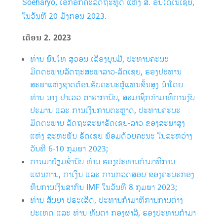
Soeharyo, ເອກອັກຄະລັດຖະທູດ ແຫ່ງ ສ. ອິນໂດເນເຊຍ,
ໃນວັນທີ 20 ມັງກອນ 2023.
ເດືອນ 2. 2023
ທ່ານ ພົນໂທ ສຸວອນ ເລືອງບຸນມີ, ປະທານຄະນະ
ມິດຕະພາບລັດຖະສະພາລາວ-ລັດເຊຍ, ຮອງປະທານ
ສະພາແຫ່ງຊາດຕ້ອນຮັບຄະນະຜູ້ແທນຂັ້ນສູງ ນຳໂດຍ
ທ່ານ ນາງ ປາເວວ ຕາຣາການົບ, ສະມາຊິກກໍາມາທິການງົບ
ປະມານ ແລະ ການເງິນການຕະຫຼາດ, ປະທານຄະນະ
ມິດຕະພາບ ລັດຖະສະພາຣັດເຊຍ-ລາວ ຂອງສະພາສູງ
ແຫ່ງ ສະຫະພັນ ຣັດເຊຍ ພ້ອມດ້ວຍຄະນະ ໃນລະຫວ່າງ
ວັນທີ 6-10 ກຸມພາ 2023;
ການມາຢ້ຽມຂໍ່ານັບ ທ່ານ ຮອງປະທານກຳມາທິການ
ແຜນການ, ກາເງິນ ແລະ ການກວດສອບ ຂອງຄະນະກອງ
ທຶນການເງິນສາກົນ IMF ໃນວັນທີ 8 ກຸມພາ 2023;
ທ່ານ ສັນຍາ ປຣະເສີດ, ປະທານກໍາມາທິການການຕ່າງ
ປະເທດ ແລະ ທ່ານ ທັນຕາ ກອງຜາລີ, ຮອງປະທານກໍາມາ