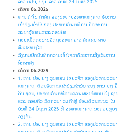
ລາວ-ຍີ່ປຸ່ນ, ຍີ່ປຸ່ນ-ລາວ ວັນທີ 24 ເມສາ 2025
ເດືອນ 05
.2025
ທ່ານ ຄຳໃບ ດຳລັດ
ຮອງປະທານສະພາແຫ່ງຊາດ ຮັບການ
ເຂົ້າຢ້ຽມຂໍ່ານັບຂອງ ປະທານກໍາມາທິການກິດຈະການ
ສະພາຜູ້ແທນລາສະດອນໄທ
ຄະນະມິດຕະພາບລັດຖະສະພາ ລາວ-ລັດເຊຍ-ລາວ
ພົບປະທາງໄກ
ລົງນາມບົດບັນທຶກຄວາມເຂົ້າໃຈວ່າດ້ວຍການສົ່ງເສີມການ
ສຶກສາສົງ
ເດືອນ 06
.2025
1. ທ່ານ ປອ. ນາງ ສູນທອນ ໄຊຍະຈັກ ຮອງປະທານສະພາ
ແຫ່ງຊາດ, ຕ້ອນຮັບການເຂົ້າຢ້ຽມຂໍ່ານັບ ຂອງ ທ່ານ ນາງ ລີ
ອິນ ຊອນ, ປະທານກຳມາທິການຄວາມສະເໝີພາບ ຍິງ-ຊາຍ
ແລະ ຄອບຄົວ ລັດຖະພາ ສ.ເກົາຫຼີ ພ້ອມດ້ວຍຄະນະ ໃນ
ວັນທີ 24 ມິຖຸນາ 2025 ທີ່ ສະພາແຫ່ງຊາດ ນະຄອນຫຼວງ
ວຽງຈັນ.
2. ທ່ານ ປອ. ນາງ ສູນທອນ ໄຊຍະຈັກ ຮອງປະທານສະພາ