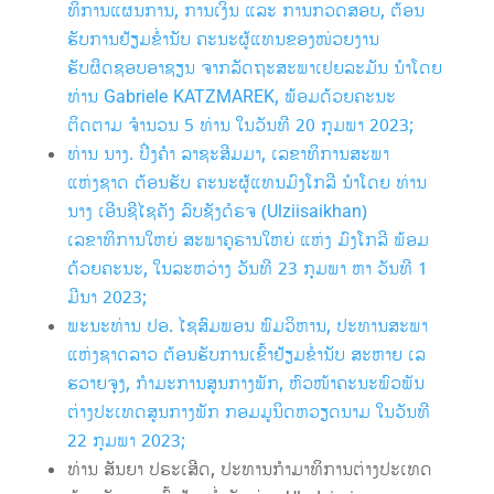
ທິການແຜນການ, ການເງິນ ແລະ ການກວດສອບ, ຕ້ອນ
ຮັບການຢ້ຽມຂໍ່ານັບ ຄະນະຜູ້ແທນຂອງໜ່ວຍງານ
ຮັບຜິດຊອບອາຊຽນ ຈາກລັດຖະສະພາເຢຍລະມັນ ນໍາໂດຍ
ທ່ານ Gabriele KATZMAREK, ພ້ອມດ້ວຍຄະນະ
ຕິດຕາມ ຈໍານວນ 5 ທ່ານ ໃນວັນທີ 20 ກຸມພາ 2023;
ທ່ານ ນາງ. ປິ່ງຄຳ ລາຊະສີມມາ, ເລຂາທິການສະພາ
ແຫ່ງຊາດ ຕ້ອນຮັບ ຄະນະຜູ້ແທນມົງໂກລີ ນໍາໂດຍ ທ່ານ
ນາງ ເອີນຊີໄຊຄັງ ລົບຊັງດໍຣຈ (Ulziisaikhan)
ເລຂາທິການໃຫຍ່ ສະພາຄູຣານໃຫຍ່ ແຫ່ງ ມົງໂກລີ ພ້ອມ
ດ້ວຍຄະນະ, ໃນລະຫວ່າງ ວັນທີ 23 ກຸມພາ ຫາ ວັນທີ 1
ມີນາ 2023;
ພະນະທ່ານ ປອ. ໄຊສົມພອນ ພົມວິຫານ, ປະທານສະພາ
ແຫ່ງຊາດລາວ ຕ້ອນຮັບການເຂົ້າຢ້ຽມຂໍ່ານັບ ສະຫາຍ ເລ
ຮວາຍຈຸງ, ກໍາມະການສູນກາງພັກ, ຫົວໜ້າຄະນະພົວພັນ
ຕ່າງປະເທດສູນກາງພັກ ກອມມູນິດຫວຽດນາມ ໃນວັນທີ
22 ກຸມພາ 2023;
ທ່ານ ສັນຍາ ປຣະເສີດ, ປະທານກໍາມາທິການຕ່າງປະເທດ