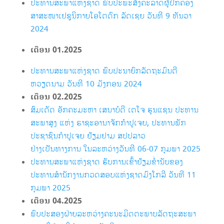
ປະທານສະພາແຫ່ງຊາດ ພົບປະພະສັງຄະລາດຜູ້ປົກຄອງ
ສາສະໜາເຢຊູນິກາຍໂອໂຕດົກ ລັດເຊຍ ວັນທີ 9 ທັນວາ
2024
ເດືອນ 01
.2025
ປະທານສະພາແຫ່ງຊາດ ພົບປະນາຍົກລັດຖະມົນຕີ
ຫວຽດນາມ ວັນທີ 10 ມັງກອນ 2024
ເດືອນ 02
.2025
ສົມເດັດ ອັກຄະມະຫາ ເສນາບໍດີ ເຕໂຈ ຮຸນແຊນ ປະທານ
ສະພາສູງ ແຫ່ງ ຣາຊະອານາຈັກກຳປູເຈຍ, ປະທານພັກ
ປະຊາຊົນກຳປູເຈຍ ຢ້ຽມຢາມ ສປປລາວ
ຢ່າງເປັນທາງການ ໃນລະຫວ່າງວັນທີ 06-07 ກຸມພາ 2025
ປະທານສະພາແຫ່ງຊາດ ຮັບການເຂົ້າຢ້ຽມຂ່ຳນັບຂອງ
ປະທານສຳນັກງານກວດສອບແຫ່ງຊາດມົງໂກລີ ວັນທີ 11
ກຸມພາ 2025
ເດືອນ 04
.2025
ພົບປະສອງຝ່າຍລະຫວ່າງຄະນະມິດຕະພາບລັດຖະສະພາ