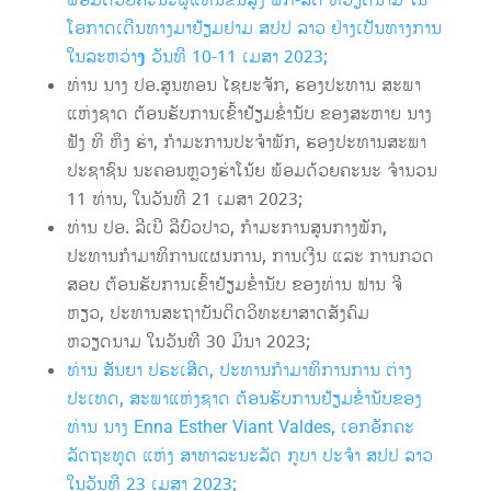
ພ້ອມດ້ວຍຄະນະຜູ້ແທນຂັ້ນສູງ ພັກ-ລັດ ຫວຽດນາມ ໃນ
ໂອກາດເດີນທາງມາຢ້ຽມຢາມ ສປປ ລາວ ຢ່າງເປັນທາງການ
ໃນລະຫວ່າ
ງ
ວັນທີ 10-11 ເມສາ 2023;
ທ່ານ ນາງ ປອ.ສູນທອນ ໄຊຍະຈັກ, ຮອງປະທານ ສະພາ
ແຫ່ງຊາດ ຕ້ອນຮັບການເຂົ້າຢ້ຽມຂໍ່ານັບ ຂອງສະຫາຍ ນາງ
ຟັງ ທິ ຫຶງ ຮ່າ, ກຳມະການປະຈໍາພັກ, ຮອງປະທານສະພາ
ປະຊາຊົນ ນະຄອນຫຼວງຮ່າໂນ້ຍ ພ້ອມດ້ວຍຄະນະ ຈຳນວນ
11 ທ່ານ, ໃນວັນທີ 21 ເມສາ 2023;
ທ່ານ ປອ. ລີເບີ ລີບົວປາວ, ກຳມະການສູນກາງພັກ,
ປະທານກຳມາທິການແຜນການ, ການເງີນ ແລະ ການກວດ
ສອບ ຕ້ອນຮັບການເຂົ້າຢ້ຽມຂໍ່ານັບ ຂອງທ່ານ ຟານ ຈີ
ຫຽວ, ປະທານສະຖາບັນດິດວິທະຍາສາດສັງຄົມ
ຫວຽດນາມ ໃນວັນທີ 30 ມີນາ 2023;
ທ່ານ ສັນຍາ ປຣະເສີດ, ປະທານກຳມາທິການການ ຕ່າງ
ປະເທດ, ສະພາແຫ່ງຊາດ ຕ້ອນຮັບການຢ້ຽມຂໍ່ານັບຂອງ
ທ່ານ ນາງ Enna Esther Viant Valdes, ເອກອັກຄະ
ລັດຖະທູດ ແຫ່ງ ສາທາລະນະລັດ ກູບາ ປະຈໍາ ສປປ ລາວ
ໃນວັນທີ 23 ເມສາ 2023;