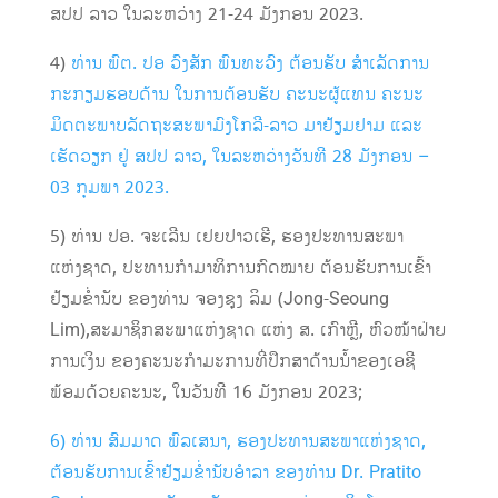
ສປປ ລາວ ໃນລະຫວ່າງ 21-24 ມັງກອນ 2023.
4)
ທ່ານ ພົຕ. ປອ ວົງສັກ ພົນທະວົງ ຕ້ອນຮັບ ສຳເລັດການ
ກະກຽມຮອບດ້ານ ໃນການຕ້ອນຮັບ ຄະນະຜູ້ແທນ ຄະນະ
ມິດຕະພາບລັດຖະສະພາມົງໂກລີ-ລາວ ມາຢ້ຽມຢາມ ແລະ
ເຮັດວຽກ ຢູ່ ສປປ ລາວ, ໃນລະຫວ່າງວັນທີ 28 ມັງກອນ –
03 ກຸມພາ 2023.
5) ທ່ານ ປອ. ຈະເລີນ ເຢຍປາວເຮີ, ຮອງປະທານສະພາ
ແຫ່ງຊາດ, ປະທານກຳມາທິການກົດໝາຍ ຕ້ອນຮັບການເຂົ້າ
ຢ້ຽມຂໍ່ານັບ ຂອງທ່ານ ຈອງຊຸງ ລິມ (Jong-Seoung
Lim),ສະມາຊິກສະພາແຫ່ງຊາດ ແຫ່ງ ສ. ເກົາຫຼີ, ຫົວໜ້າຝ່າຍ
ການເງິນ ຂອງຄະນະກຳມະການທີ່ປຶກສາດ້ານນ້ຳຂອງເອຊີ
ພ້ອມດ້ວຍຄະນະ, ໃນວັນທີ 16 ມັງກອນ 2023;
6) ທ່ານ ສົມມາດ ພົລເສນາ, ຮອງປະທານສະພາແຫ່ງຊາດ,
ຕ້ອນຮັບການເຂົ້າຢ້ຽມຂໍ່ານັບອຳລາ ຂອງທ່ານ Dr. Pratito