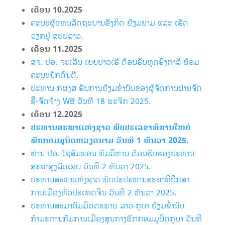
ເດືອນ 10
.2025
ຄະນະຜູ້ແທນລັດຖະບານອັງກິດ ຢ້ຽມຢາມ ແລະ ເຮັດ
ວຽກຢູ່ ສປປລາວ.
ເດືອນ 11
.2025
ສຈ. ປອ. ຈະເລີນ ເຍຍປາວເຮີ ຕ້ອນຮັບທູດຮົງກາລີ ພ້ອມ
ຄະນະນັກດົນຕີ.
ປະທານ ກຜງສ ຮັບການຢ້ຽມຂໍ່ານັບຂອງຜູ້ຈັດການຝ່າຍຈັດ
ຊື້-ຈັດຈ້າງ WB ວັນທີ 18 ພະຈິກ 2025.
ເດືອນ 12
.2025
ປະທານສະພາແຫ່ງຊາດ ພົບປະເລຂາທິການໃຫຍ່
ພັກກອມມູນິດຫວຽດນາມ ວັນທີ 1 ທັນວາ 2025.
ທ່ານ ປອ. ໄຊສົມພອນ ພົມວິຫານ ຕ້ອນຮັບຮອງປະທານ
ສະພາສູງລັດເຊຍ ວັນທີ 2 ທັນວາ 2025.
ປະທານສະພາແຫ່ງຊາດ ພົບປະປະທານສະພາທີ່ປຶກສາ
ການເມືອງທົ່ວປະເທດຈີນ ວັນທີ 2 ທັນວາ 2025.
ປະທານສະມາຄົມມິດຕະພາບ ລາວ-ກູບາ ຢ້ຽມ​ຂ່ຳ​ນັບ
ກຳມະການກົມການເມືອງສູນກາງພັກກອມມູນິດກູບາ
ວັນທີ