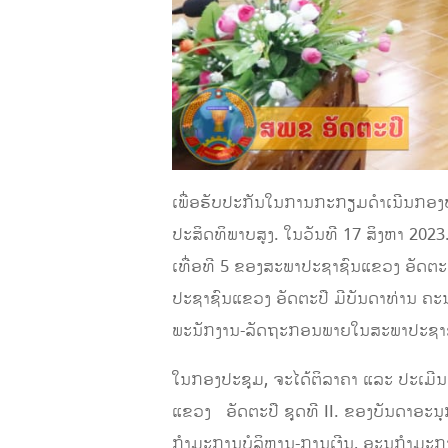
ເພື່ອຮັບປະກັນໃນການກະກຽມດໍາເນີນກອງປະ
ປະສິດທິພາບສູງ. ໃນວັນທີ 17 ສິງຫາ 
ເທື່ອທີ 5 ຂອງສະພາປະຊາຊົນແຂວງ ອັດຕະ
ປະຊາຊົນແຂວງ ອັດຕະປື ມີບັນດາທ່ານ ຄ
ພະນັກງານ-ລັດຖະກອນພາຍໃນສະພາປະຊາຊົ
ໃນກອງປະຊຸມ, ຈະໄດ້ຕິລາຄາ ແລະ ປະເມີນ
ແຂວງ ອັດຕະປື ຊຸດທີ II. ຂອງບັນດາອະນຸ
ກໍາມະການບໍລິຫານ-ການເງີນ, ອະນຸກໍາມະ