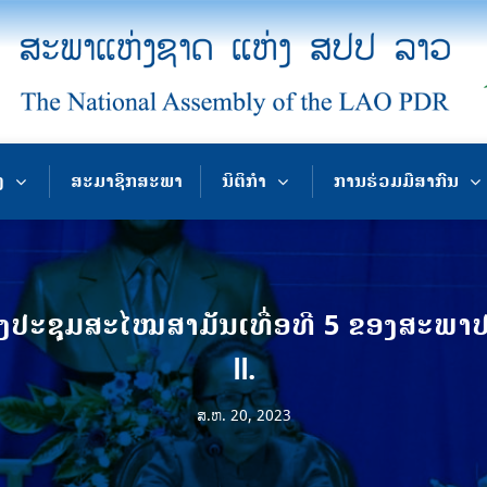
ງ
ສະມາຊິກສະພາ
ນິຕິກຳ
ການຮ່ວມມືສາກົນ
ປະຊຸມສະໄໝສາມັນເທື່ອທີ 5 ຂອງສະພາປະ
II.
ສ.ຫ. 20, 2023