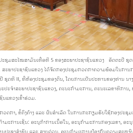
ຊຸມສະໄໝສາມັນເທື່ອທີ 5 ຂອງສະພາປະຊາຊົນແຂວງ ອັດຕະປື ຊຸດທີ I
2023. ສະພາປະຊາຊົນແຂວງ ໄດ້ຈັດກອງປະຊຸມກວດກາຄວາມພ້ອມໃນກາ
ປື ຊຸດທີ II, ທີ່ຫ້ອງປະຊຸມຂອງຕົນ, ໂດຍການເປັນປະທານຂອງທ່ານ ນ
ະນະປະຈໍາສະພາປະຊາຊົນແຂວງ, ຄະນະກໍາມະການ, ຄະນະເລຂາທິການ,
ນແຂວງເຂົ້າຮ່ວມ.
ກວດກາ, ຂໍ້ຄົງຄ້າງ ແລະ ຜົນສໍາເລັດ ໃນການກະກຽມຮັບໃຊ້ກອງປະຊຸ
ກໍາມະການເຊັ່ນ: ອະນຸກໍາການເນື້ອໃນ, ອະນຸກໍາມະການກອງເລຂາ, ອະ
ການປະຊາສໍາພັນ ແລະ ສາຍດ່ວນ, ອະນຸກໍາມະການປ້ອງກັນຄວາມສະຫງົ