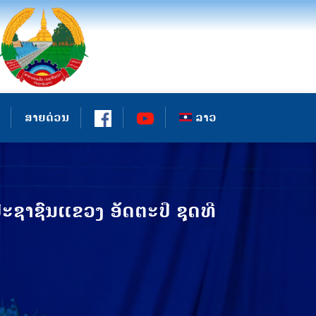
ສາຍດ່ວນ
ລາວ
ຊາຊົນແຂວງ ອັດຕະປື ຊຸດທີ