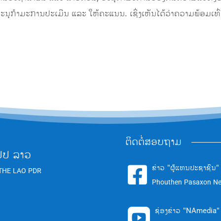
ຸກໍາມະການປະເມີນ ແລະ ໃຫ້ຄະແນນ. ເຊິ່ງເຫັນໄດ້ວ່າຄວາມພ້ອມເທົ່
ຕິດຕໍ່ສອບຖາມ
ປປ ລາວ
ຂ່າວ "ຜູ້ແທນປະຊາຊົນ"

THE LAO PDR
Phouthen Pasaxon N
ຊ່ອງຂ່າວ "NAmedia"
