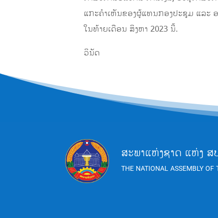
ແກະຄໍາເຫັນຂອງຜູ້ແທນກອງປະຊຸມ ແລະ ອະນ
ໃນທ້າຍເດືອນ ສິງຫາ 2023 ນີ້.
ວິນັດ
ສະພາແຫ່ງຊາດ ແຫ່ງ ສ
THE NATIONAL ASSEMBLY OF 