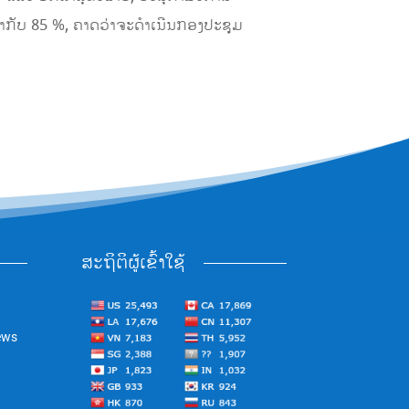
າກັບ 85 %, ຄາດວ່າຈະດໍາເນີນກອງປະຊຸມ
ສະຖິຕິຜູ້ເຂົ້າໃຊ້
ews