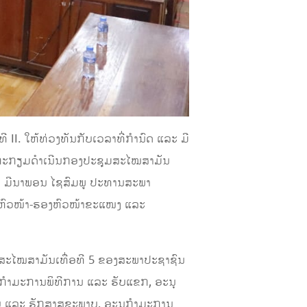
I. ໃຫ້ທ່ວງທັນກັບເວລາທີ່ກໍານົດ ແລະ ມີ
ນກະກຽມດໍາເນີນກອງປະຊຸມສະໄໝສາມັນ
າງ ມີນາພອນ ໄຊສົມພູ ປະທານສະພາ
 ຫົວໜ້າ-ຮອງຫົວໜ້າຂະແໜງ ແລະ
ມສະໄໝສາມັນເທື່ອທີ 5 ຂອງສະພາປະຊາຊົນ
ນຸກໍາມະການພິທີການ ແລະ ຮັບແຂກ, ອະນຸ
ບ ແລະ ຮັກສາສຸຂະພາບ, ອະນຸກໍາມະການ