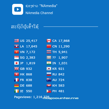
ຊ່ອງຂ່າວ "NAmedia"

NAmedia Channel
ສະຖິຕິຜູ້ເຂົ້າໃຊ້