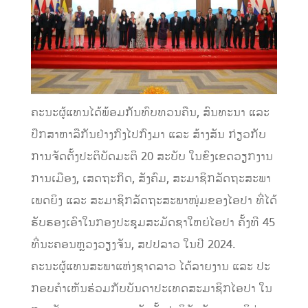
ຄະນະຜູ້ແທນໄດ້ພ້ອມກັນທົບທວນຄືນ, ສົນທະນາ ແລະ
ປຶກສາຫາລືກັນຢ່າງກົງໄປກົງມາ ແລະ ສ້າງສັນ ກ່ຽວກັບ
ການຈັດຕັ້ງປະຕິບັດມະຕິ 20 ສະບັບ ໃນຂົງເຂດວຽກງານ
ການເມືອງ, ເສດຖະກິດ, ສັງຄົມ, ສະມາຊິກລັດຖະສະພາ
ເພດຍິງ ແລະ ສະມາຊິກລັດຖະສະພາໜຸ່ມຂອງໄອປາ ທີ່ໄດ້
ຮັບຮອງເອົາໃນກອງປະຊຸມສະມັດຊາໃຫຍ່ໄອປາ ຄັ້ງທີ 45
ທີ່ນະຄອນຫຼວງວຽງຈັນ, ສປປລາວ ໃນປີ 2024.
ຄະນະຜູ້ແທນສະພາແຫ່ງຊາດລາວ ໄດ້ລາຍງານ ແລະ ປະ
ກອບຄໍາເຫັນຮ່ວມກັບບັນດາປະເທດສະມາຊິກໄອປາ ໃນ