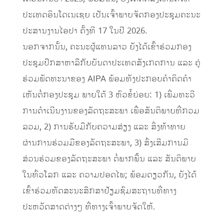
ປະເທດອິນໂດເນເຊຍ ເປັນເຈົ້າພາບຈັດກອງປະຊຸມຄະນະ
ປະສານງານໄອປາ ຄັ້ງທີ 17 ໃນປີ 2026.
ນອກຈາກນັ້ນ, ຄະນະຜູ້ແທນລາວ ຍັງໄດ້ເຂົ້າຮ່ວມກອງ
ປະຊຸມປຶກສາຫາລືກັບບັນດາປະເທດສັງເກດການ ແລະ ຄູ່
ຮ່ວມພັດທະນາຂອງ AIPA ພ້ອມທັງປະກອບຄໍາຄິດຄໍາ
ເຫັນຕໍ່ກອງປະຊຸມ ພາຍໃຕ້ 3 ຫົວຂໍ້ຍ່ອຍ: 1) ເພີ່ມທະວີ
ການດໍາເນີນງານຂອງລັດຖະສະພາ ເພື່ອສັນຕິພາບທີ່ກວມ
ລວມ, 2) ການຮັບມືກັບຄວາມສ່ຽງ ແລະ ສິ່ງທ້າທາຍ
ຜ່ານການຮ່ວມມືຂອງລັດຖະສະພາ, 3) ສົ່ງເສີມການມີ
ສ່ວນຮ່ວມຂອງລັດຖະສະພາ ຕໍ່ພາກພື້ນ ແລະ ສັນຕິພາບ
ໃນທົ່ວໂລກ ແລະ ຄວາມປອດໄພ; ພ້ອມດຽວກັນ, ຍັງໄດ້
ເຂົ້າຮ່ວມທັດສະນະສຶກສາຢ້ຽມຊົມສະຖານທີ່ທາງ
ປະຫວັດສາດຕ່າງໆ ທີ່ທາງເຈົ້າພາບຈັດໃຫ້.