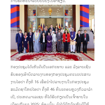
ການ​ພັດທະນາ​ແບບ​ຍືນ​ຍົງໃນອາຊຽນ.
ກອງປະຊຸມໄດ້ເຫັນດີເປັນເອກະພາບ ແລະ ລົງລາຍເຊັນ
ຮັບຮອງເອົາບົດລາຍງານຂອງກອງປະຊຸມຄະນະປະສານ
ງານໄອປາ ຄັ້ງທີ 16 ເພື່ອນໍາໄປລາຍງານໃນກອງປະຊຸມ
ສະມັດຊາໃຫຍ່ໄອປາ ຄັ້ງທີ 46 ທີ່ນະຄອນຫຼວງກົວລາລໍາ
ເປີ, ປະເທດມາເລເຊຍ ທີ່ໄດ້ຮັບກຽດເປັນເຈົ້າພາບໃນ
ເດືອນກັນຍາ 2025; ພ້ອມນັ້ນ, ຍັງໄດ້ຕົກລົງເຫັນດີໃຫ້