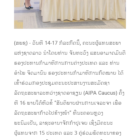
(ສພຊ) -​ ວັນທີ 14-17 ກໍລະກົດນີ້, ຄະນະຜູ້ແທນສະພາ
ແຫ່ງຊາດລາວ ນໍາໂດຍທ່ານ ຈັນທະວົງ ແສນອາມາດມົນຕີ
ຮອງປະທານກໍາມາທິການການຕ່າງປະເທດ ແລະ ທ່ານ
ອໍາໄພ ຈິດມານົນ ຮອງປະທານກໍາມາທິການກົດໝາຍ ໄດ້
ເຂົ້າຮ່ວມກອງປະຊຸມຄະນະປະສານງານສະມັດຊາ
ລັດຖະສະພາລະຫວ່າງຊາດອາຊຽນ (AIPA Caucus) ຄັ້ງ
ທີ 16 ພາຍໃຕ້ຫົວຂໍ້ “ສັນຕິພາບຜ່ານການເຈລະຈາ ເພື່ອ
ລັດຖະສະພາກ້າວໄປຂ້າງໜ້າ” ທີ່ນະຄອນຫຼວງ
ພະນົມເປັນ, ລາຊະອານາຈັກກໍາປູເຈຍ ເຊິ່ງມີຄະນະ
ຜູ້ແທນຈາກ 15 ປະເທດ ແລະ 3 ຄູ່ຮ່ວມພັດທະນາຂອງ