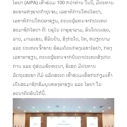
ໄອປາ (AIPA) ເຂົ້າຮ່ວມ 100 ກວ່າທ່ານ ໃນນີ້, ມີປະທານ
ສະພາແຫ່ງຊາດກໍາປູເຈຍ, ເລຂາທິການໃຫຍ່ໄອປາ,
ເລຂາທິການໃຫຍ່ອາຊຽນ, ຄະນະຜູ້ແທນຈາກປະເທດ
ສະມາຊິກໄອປາ ຄື: ບຣູໄນ ດາຣູຊາລາມ, ອິນໂດເນເຊຍ,
ລາວ, ມາເລເຊຍ, ຟີລິບປິນ, ສິງກະໂປ, ໄທ, ຫວຽດນາມ
ແລະ ປະເທດເຈົ້າພາບ ພ້ອມດ້ວຍກອງເລຂາໄອປາ, ກອງ
ເລຂາອາຊຽນ, ຄະນະຜູ້ແທນຈາກບັນດາປະເທດສັງເກດ
ການ ແລະ ຄູ່ຮ່ວມພັດທະນາ, ພິເສດ ມີປະທານ
ລັດຖະສະພາ ຕີມໍ ແລັດສະເຕ ເຂົ້າຮ່ວມເພື່ອກະກຽມເຂົ້າ
ເປັນສະມາຊິກສົມບູນຂອງອາຊຽນ ແລະ ໄອປາ ໃນ
ອະນາຄົດອັນໃກ້ນີ້.