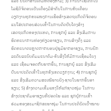
ແລະ ບັນດາສານເຄມີທີ່ຕ້ອງຫ້າມ; 3) ການນໍາໃຊ້ເຕັກໂນ
ໂລຊີດິຈິຕອນເປັນເຄື່ອງມືສໍາຄັນໃນການຂັບເຄື່ອນ
ວຽກງານທຸກຂະແໜງການເພື່ອສ້າງເສດຖະກິດດິຈິຕອນ
ແນໃສ່ປະກອບສ່ວນເຂົ້າໃນການດັດປັບໂຄງສ້າງ
ເສດຖະກິດຂອງປະເທດ, ການຊຸກຍູ້ ແລະ ສົ່ງເສີມການ
ພັດທະນາການທ່ອງທ່ຽວອາຊຽນ, ການສ້າງຕັ້ງ ແລະ
ພັດທະນາຕະຫຼາດກາກບອນຢູ່ພູມິພາກອາຊຽນ, ການຍົກ
ລະດັບລະບົບຄົມມະນາຄົມ-ຂົນສົ່ງໃຫ້ມີການເຊື່ອມໂຍງ
ແລະ ເຊື່ອມຈອດກັບພາກພື້ນ, ການຊຸກຍູ້ ແລະ ສົ່ງເສີມ
ປັນຍາປະດິດເຂົ້າໃນທຸກຂົງເຂດວຽກງານ; 4) ການຊຸກຍູ້
ແລະ ສົ່ງເສີມຄວາມສະເໝີພາບຍິງ-ຊາຍໃນພາກພື້ນອາ
ຊຽນ; 5) ສ້າງ​ຄວາມ​ເຂັ້ມ​ແຂງ​ໃຫ້​ແກ່​ຊາວ​ໜຸ່ມ​ ໃນ​ການ​
ສ້າງ​ປະຊາ​ຄົມ​ອາ​ຊຽນທີ່​ປອດ​ໄພ ແລະ ຊຸກຍູ້​ການ​ເຂົ້າ​
ຮ່ວມ​ຂອງ​ສະມາຊິກ​ສະພາ​ໜຸ່ມ ​ໃນ​ການ​ປະຕິບັດ​ເປົ້າ​ໝາຍ​