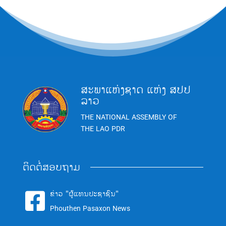
ສະພາແຫ່ງຊາດ ແຫ່ງ ສປປ
ລາວ
THE NATIONAL ASSEMBLY OF
THE LAO PDR
ຕິດຕໍ່ສອບຖາມ
ຂ່າວ "ຜູ້ແທນປະຊາຊົນ"

Phouthen Pasaxon News