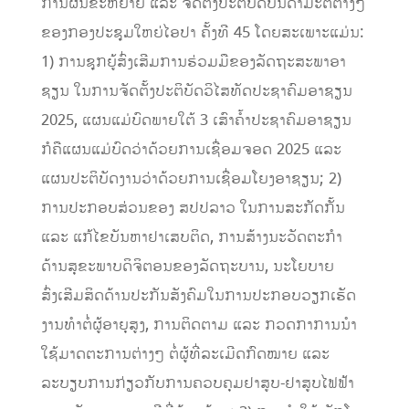
ການຜັນຂະຫຍາຍ ແລະ ຈັດຕັ້ງປະຕິບັດບັນດາມະຕິຕ່າງໆ
ຂອງກອງປະຊຸມໃຫຍ່ໄອປາ ຄັ້ງທີ 45 ໂດຍສະເພາະແມ່ນ:
1) ການຊຸກຍູ້ສົ່ງເສີມການຮ່ວມມືຂອງລັດຖະສະພາອາ
ຊຽນ ໃນການຈັດຕັ້ງປະຕິບັດວິໄສທັດປະຊາຄົມອາຊຽນ
2025, ແຜນແມ່ບົດພາຍໃຕ້ 3 ເສົາຄໍ້າປະຊາຄົມອາຊຽນ
ກໍຄືແຜນແມ່ບົດວ່າດ້ວຍການເຊື່ອມຈອດ 2025 ແລະ
ແຜນປະຕິບັດງານວ່າດ້ວຍການເຊື່ອມໂຍງອາຊຽນ; 2)
ການປະກອບສ່ວນຂອງ ສປປລາວ ໃນການສະກັດກັ້ນ
ແລະ ແກ້ໄຂບັນຫາຢາເສບຕິດ, ການສ້າງນະວັດຕະກໍາ
ດ້ານສຸຂະພາບດິຈິຕອນຂອງລັດຖະບານ, ນະໂຍບາຍ
ສົ່ງເສີມສິດດ້ານປະກັນສັງຄົມໃນການປະກອບວຽກເຮັດ
ງານທຳຕໍ່ຜູ້ອາຍຸສູງ, ການຕິດຕາມ ແລະ ກວດກາການນຳ
ໃຊ້ມາດຕະການຕ່າງໆ ຕໍ່ຜູ້ທີ່ລະເມີດກົດໝາຍ ແລະ
ລະບຽບການກ່ຽວກັບການຄວບຄຸມຢາສູບ-ຢາສູບໄຟຟ້າ