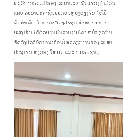
ທະວີການຮ່ວມມືຂອງ ສະພາປະຊາຊົນແຂວງຄໍາມ່ວນ
ແລະ ສະພາປະຊາຊົນນະຄອນຫຼວງວຽງຈັນ ໃຫ້ມີ
ຜົນສຳເລັດ, ໃນວາລະກອງປະຊຸມ ທັງສອງ ສະພາ
ປະຊາຊົນ ໄດ້ຜັດປ່ຽນກັນລາຍງານໂດຍຫຍໍ້ກ່ຽວກັບ
ຈັດຕັ້ງປະຕິບັດການເຄື່ອນໄຫວວຽກງານຂອງ ສະພາ
ປະຊາຊົນ ທັງສອງ ໃຫ້ກັນ ແລະ ກັນຮັບຊາບ;