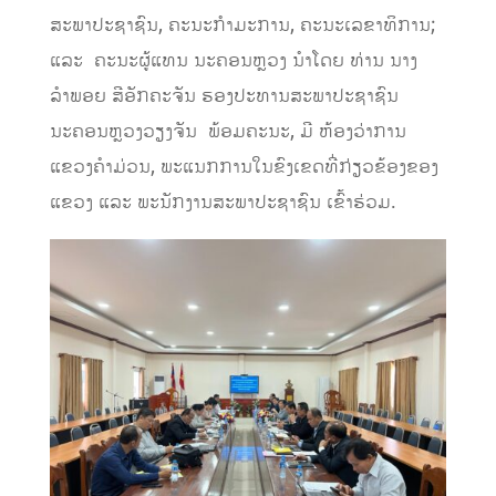
ສະພາປະຊາຊົນ, ຄະນະກຳມະການ, ຄະນະເລຂາທິການ;
ແລະ ຄະນະຜູ້ແທນ ນະຄອນຫຼວງ ນຳໂດຍ ທ່ານ ນາງ
ລຳພອຍ ສີອັກຄະຈັນ ຮອງປະທານສະພາປະຊາຊົນ
ນະຄອນຫຼວງວຽງຈັນ ພ້ອມຄະນະ, ມີ ຫ້ອງວ່າການ
ແຂວງຄໍາມ່ວນ, ພະແນກການໃນຂົງເຂດທີ່ກ່ຽວຂ້ອງຂອງ
ແຂວງ ແລະ ພະນັກງານສະພາປະຊາຊົນ ເຂົ້າຮ່ວມ.