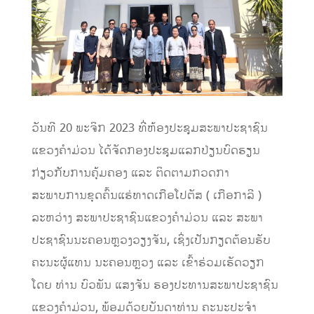
ວັນທີ 20 ພະຈິກ 2023 ທີ່ຫ້ອງປະຊຸມສະພາປະຊາຊົນ
ແຂວງຄໍາມ່ວນ ໄດ້ຈັດກອງປະຊຸມແລກປ່ຽນບົດຮຽນ
ກ່ຽວກັບການຄຸ້ມຄອງ ແລະ ຕິດຕາມກວດກາ
ສະພາບການຂຸດຄົ້ນແຮ່ທາດເກືອໂປຕັສ ( ເກືອກາລີ )
ລະຫວ່າງ ສະພາປະຊາຊົນແຂວງຄໍາມ່ວນ ແລະ ສະພາ
ປະຊາຊົນນະຄອນຫຼວງວຽງຈັນ, ເຊິ່ງເປັນກຽດຕ້ອນຮັບ
ຄະນະຜູ້ແທນ ນະຄອນຫຼວງ ແລະ ເຂົ້າຮ່ວມເຮັດວຽກ
ໂດຍ ທ່ານ ບົວພັນ ແສງຈັນ ຮອງປະທານສະພາປະຊາຊົນ
ແຂວງຄໍາມ່ວນ, ພ້ອມດ້ວຍບັນດາທ່ານ ຄະນະປະຈໍາ