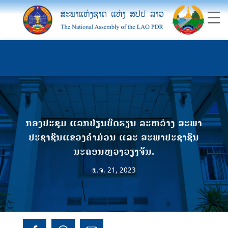
ກອງປະຊຸມ ແລກປ່ຽນບົດຮຽນ ລະຫວ່າງ ສະພາ
ປະຊາຊົນແຂວງຄໍາມ່ວນ ແລະ ສະພາປະຊາຊົນ
ນະຄອນຫຼວງວຽງຈັນ.
ພ.ຈ. 21, 2023