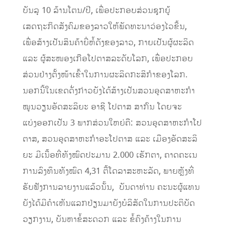
ບັນລຸ 10 ລ້ານໂຕນ/ປີ, ເພື່ອປະກອບສ່ວນຊຸກຍູ້
ເສດຖະກິດສັງຄົມຂອງລາວໃຫ້ພັດທະນາວ່ອງໄວຂື້ນ,
ເພື່ອສ້າງເປັນສິນຄ້າຍີ່ຫໍ້ດັງຂອງລາວ, ກາຍເປັນຜູ້ຜະລິດ
ແລະ ຜູ້ສະໜອງເກືອໂປຕາສລະດັບໂລກ, ເພື່ອປະກອບ
ສ່ວນຢ່າງຕັ້ງໜ້າເຂົ້າໃນການຜະລິດກະສິກໍາຂອງໂລກ.
ນອກນີ້ໃນເຂດດັ່ງກ່າວຍັງໄດ້ສ້າງເປັນສວນອຸດສາຫະກຳ
ໝູນວຽນອັດສະລິຍະ ອາຊີ ໂປຕາສ ສາກົນ ໂດຍຈະ
ແບ່ງອອກເປັນ 3 ພາກສ່ວນໃຫຍ່ຄື: ສວນອຸດສາຫະກໍາໂປ
ຕາສ, ສວນອຸດສາຫະກຳອະໂປຕາສ ແລະ ເມືອງອັດສະລິ
ຍະ ມີເນື້ອທີ່ທັງໝົດປະມານ 2.000 ເຮັກຕາ, ຄາດຄະເນ
ການລົງທຶນທັງໝົດ 4,31 ຕື້ໂດລາສະຫະລັດ, ພາຍຫຼັງທີ່
ຮັບຟັງການລາຍງານແລ້ວນັ້ນ, ບັນດາທ່ານ ຄະນະຜູ້ແທນ
ຍັງໄດ້ມີຄໍາເຫັນແລກປ່ຽນມາຍັງບໍລິສັດໃນການປະຕິບັດ
ວຽກງານ, ບັນຫາຂໍ້ສະດວກ ແລະ ຂໍ້ຄົງຄ້າງໃນການ