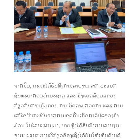
ຈາກນັ້ນ, ຄະນະໄດ້ຮັບຟັງການລາຍງານຈາກ ພະແນກ
ຊັບພະຍາກອນທຳມະຊາດ ແລະ ສິ່ງແວດລ້ອມແຂວງ
ກ່ຽວກັບການຄຸ້ມຄອງ, ການຕິດຕາມກວດກາ ແລະ ການ
ແກ້ໄຂຜົນກະທົບຈາກການຂຸດຄົ້ນເກືອກາລີຢູ່ແຂວງຄໍາ
ມ່ວນ ໃນໄລຍະຜ່ານມາ, ພາຍຫຼັງໄດ້ຮັບຟັງການລາຍງານ
ຈາກພະແນກການທີ່ກ່ຽວຂ້ອງເຊິ່ງໄດ້ຍົກໃຫ້ເຫັນດ້ານດີ,