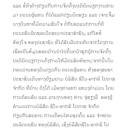
ແລະ ຂໍ້ຄົງຄ້າງກ່ຽວກັບການຈັດຕັ້ງປະຕິບັດວຽກງານຜ່ານ
ມາ ຄະນະຜູ້ແທນ ກໍ່ໄດ້ແລກປ່ຽນບົດຮຽນ ແລະ ເຈາະຈີ້ມ
ບາງບັນຫາທີ່ມີຄວາມສົນໃຈ ຕໍ່ກັບພະແນກການກໍ່ຄື
ຄະນະຮັບຜິດຊອບໂຄສະນາປະຊາສຳພັນ, ແກ້ໄຂຂໍ້
ຂ້ອງໃຈ ຂອງປະຊາຊົນ ທີ່ໄດ້ຮັບຜົນກະທົບຈາກໂຄງການ
ເພື່ອເປັນຂໍ້ມູນຮອບດ້ານນຳໄປຄົ້ນຄວ້າຊຸກຍູ້ການຈັດຕັ້ງ
ປະຕິບັດວຽກງານດັ່ງກ່າວໃຫ້ມີປະສິດທິພາບ;ຈາກນັ້ນໃນ
ຕອນບ່າຍຂອງວັນດຽວກັນ ຄະນະຜູ້ແທນ ທັງສອງສະພາ
ປະຊາຊົນເດີນທາງຢ້ຽມຢາມ ບໍລິສັດ ຊີໂນ-ອາກຣີ ໂປຕາສ
ຈໍາກັດ ທີ່ບ້ານ ດົງໃຕ້ ເມືອງທ່າແຂກ ແຂວງຄໍາມ່ວນ ໂດຍ
ການຕ້ອນຮັບ ແລະ ລາຍງານຂອງ ທ່ານ ຈູ່ຊຽງລີ່ ຮອງຜູ້
ອຳນວຍການບໍລິສັດ ຊີໂນ-ອາກຣີ ໂປຕາສ ຈໍາກັດ
ກ່ຽວກັບສະພາບ ການເຄື່ອນໄຫວຂຸດຄົ້ນ ແລະ ຈໍາໜ່າຍ
ຜະລິດຕະພັນ ຂອງບໍລິສັດ, ເຊິ່ງບໍລິສັດຊີໂນ-ອາກຣີ ໂປ