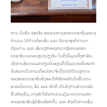
ທ່ານ ບົວພັນ ແສງຈັນ ຮອງປະທານສະພາປະຊາຊົນແຂວງ
ຄໍາມ່ວນ ໄດ້ກ່າວຕ້ອນຮັບ ແລະ ຕີລາລາສູງຕໍ່ການມາ
ຢ້ຽມຢາມ ແລະ ເຮັດວຽກຂອງຄະນະຜູ້ແທນສະພາ
ປະຊາຊົນນະຄອນຫຼວງວຽງຈັນ ໃນຄັ້ງນີ້ແມ່ນຄັ້ງທຳອິດ,
ເຊິ່ງການພົບປະແລກປ່ຽນບົດຮຽນຄັ້ງນີ້ແມ່ນຈະຮັບໝາກ
ຜົນຫລາຍໃນການເຄື່ອນໄຫວຈັດຕັ້ງປະຕິບັດວຽກງານ
ຂອງສະພາປະຊາຊົນທັງສອງໃຫ້ໜັກແໜ້ນບົນພື້ນຖານ
ພາລະບົດບາດ, ສິດ ແລະ ໜ້າທີ່ ເປັນອົງການອຳນາດລັດ
ຂັ້ນທ້ອງຖິ່ນ, ຕາງໜ້າໃຫ້ແກ່ຄວາມມຸ້ງມາດປາດຖະໜາ
ຂອງປະຊາຊົນຜູ້ມີສິດເລືອກຕັ້ງ ແລະ ທັງເປັນການເພີ່ມ