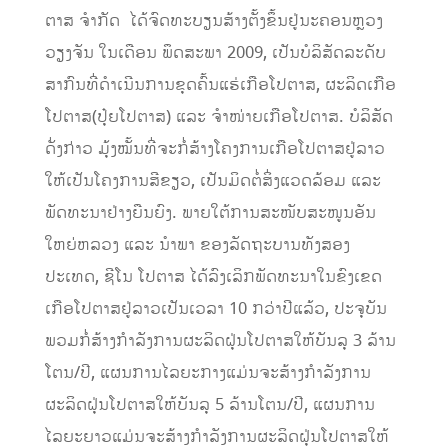
ຕາສ ຈໍາກັດ ໄດ້ຈົດທະບຽນສ້າງຕັ້ງຂຶ້ນຢູ່ນະຄອນຫຼວງ
ວຽງຈັນ ໃນເດືອນ ພຶດສະພາ 2009, ເປັນບໍລິສັດລະດັບ
ສາກົນທີ່ດໍາເນີນການຂຸດຄົ້ນແຮ່ເກືອໂປຕາສ, ຜະລິດເກືອ
ໂປຕາສ(ປຸ໋ຍໂປຕາສ) ແລະ ຈໍາໜ່າຍເກືອໂປຕາສ. ບໍລິສັດ
ດັ່ງກ່າວ ມຸ້ງໝັ້ນທີ່ຈະກໍ່ສ້າງໂຄງການເກືອໂປຕາສຢູ່ລາວ
ໃຫ້ເປັນໂຄງການສີຂຽວ, ເປັນມິດຕໍ່ສິ່ງແວດລ້ອມ ແລະ
ພັດທະນາຢ່າງຍືນຍົງ. ພາຍໃຕ້ການສະໜັບສະໜູນອັນ
ໃຫຍ່ຫລວງ ແລະ ນໍາພາ ຂອງລັດຖະບານທັງສອງ
ປະເທດ, ຊີໂນ ໂປຕາສ ໄດ້ລົງເລິກພັດທະນາໃນຂົງເຂດ
ເກືອໂປຕາສຢູ່ລາວເປັນເວລາ 10 ກວ່າປີແລ້ວ, ປະຈຸບັນ
ພວມກໍ່ສ້າງກໍາລັງການຜະລິດຝຸ່ນໂປຕາສໃຫ້ບັນລຸ 3 ລ້ານ
ໂຕນ/ປີ, ແຜນການໄລຍະກາງແມ່ນຈະສ້າງກໍາລັງການ
ຜະລິດຝຸ່ນໂປຕາສໃຫ້ບັນລຸ 5 ລ້ານໂຕນ/ປີ, ແຜນການ
ໄລຍະຍາວແມ່ນຈະສ້າງກໍາລັງການຜະລິດຝຸ່ນໂປຕາສໃຫ້