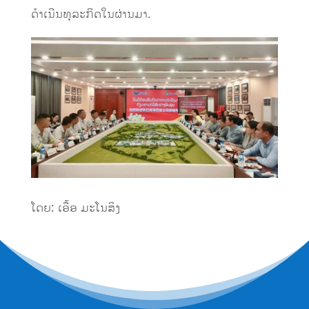
ດຳເນີນທຸລະກິດໃນຜ່ານມາ.
ໂດຍ: ເອື້ອ ມະໂນສິງ