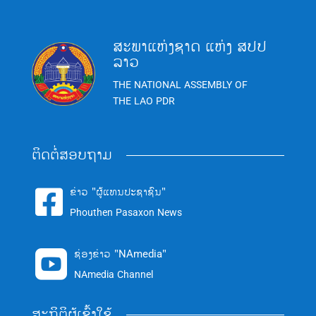
ສະພາແຫ່ງຊາດ ແຫ່ງ ສປປ
ລາວ
THE NATIONAL ASSEMBLY OF
THE LAO PDR
ຕິດຕໍ່ສອບຖາມ
ຂ່າວ "ຜູ້ແທນປະຊາຊົນ"

Phouthen Pasaxon News
ຊ່ອງຂ່າວ "NAmedia"

NAmedia Channel
ສະຖິຕິຜູ້ເຂົ້າໃຊ້