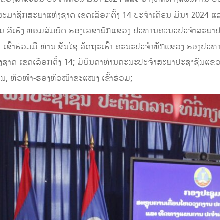
ມາຊິກສະພາແຫ່ງຊາດ ເຂດເລືອກຕັ້ງ 14 ປະຈໍາເດືອນ ມີນາ 2024 ແ
ນ ສີເຮັງ ຫອມສົມບັດ ຮອງເລຂາພັກແຂວງ ປະທານຄະນະປະຈໍາສະພາ
; ເຂົ້າຮ່ວມມີ ທ່ານ ຂັນໄຊ ລັດຖະເຮົ້າ ຄະນະປະຈໍາພັກແຂວງ ຮອງ
າດ ເຂດເລືອກຕັ້ງ 14; ມີບັນດາທ່ານຄະນະປະຈໍາສະພາປະຊາຊົນແຂ
 ຫົວໜ້າ-ຮອງຫົວໜ້າຂະແໜງ ເຂົ້າຮ່ວມ;