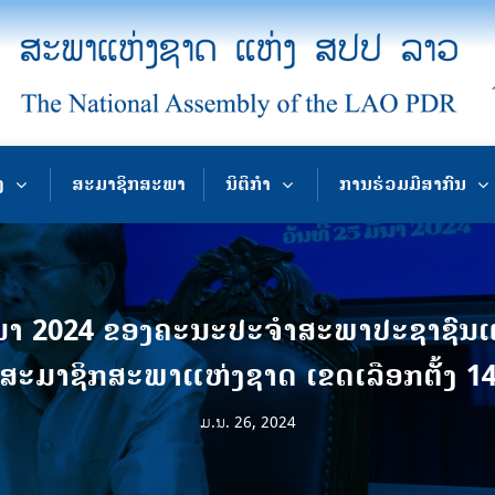
ງ
ສະມາຊິກສະພາ
ນິຕິກຳ
ການຮ່ວມມືສາກົນ
ມີນາ 2024 ຂອງຄະນະປະຈໍາສະພາປະຊາຊົ
ສະມາຊິກສະພາແຫ່ງຊາດ ເຂດເລືອກຕັ້ງ 1
ມ.ນ. 26, 2024