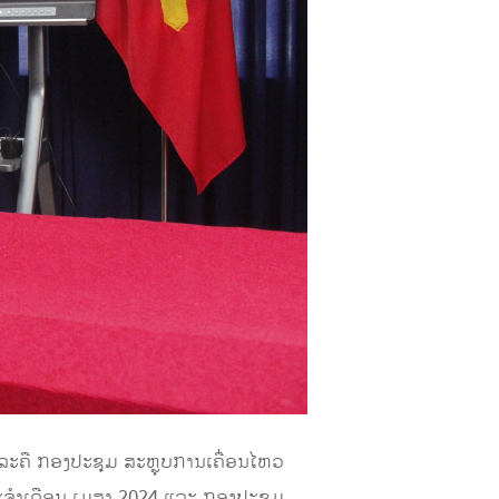
າລະຄື ກອງປະຊຸມ ສະຫຼຸບການເຄື່ອນໄຫວ
ຈໍາເດືອນ ເມສາ 2024 ແລະ ກອງປະຊຸມ