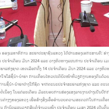
ອງເລຂາທິການ ສະພາປະຊາຊົນແຂວງ ໄດ້ຜ່ານສອງເອກະສານຄື: ຮ່າງ
ປະຈໍາເດືອນ ມີນາ 2024 ແລະ ວາງທິດທາງແຜນການ ປະຈໍາເດືອນ ເມສ
ແຫ່ງຊາດ ເຂດເລືອກຕັ້ງ 14 ປະຈໍາເດືອນ ມີນາ 2024 ແລະ ວາງທິດ
າໃຈໃສ່ຊີ້ນໍາ-ນໍາພາ ການເຄື່ອນໄຫວປະຕິບັດໜ້າທີ່ວຽກງານຂອງຕົນດ
ບການຊີ້ນໍາ-ນໍາພາຢ່າງໃກ້ຊິດ ຈາກຄະນະປະຈໍາສະພາແຫ່ງຊາດ ແລະ ຄ
ບຕໍ່ເນື່ອງ ໃນແຕ່ລະເດືອນ ມີລະບອບການສ່ອງແສງລາຍງານຢ່າງເປັນປົ
ຕ່າງໆຂອງແຂວງ ເພື່ອສ້າງສິ່ງເອື້ອອໍານວຍຄວາມສະດວກໃນການເຄື່ອນ
ັນ ກຳນົດແຜນວຽກສືບຕໍ່ຈຳນວນໜຶ່ງ ປະຈໍາເດືອນ ເມສາ 2024 ເປັນຕົ້ນ