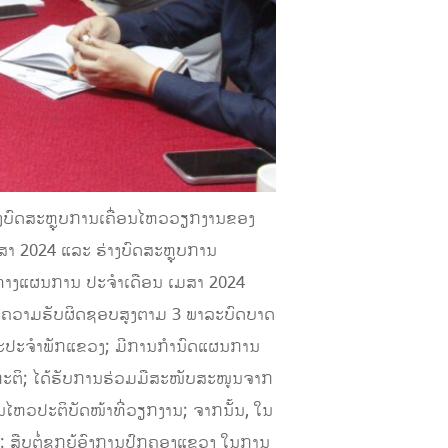
ບົດສະຫຼຸບການເຄື່ອນໄຫວວຽກງານຂອງ
າ 2024 ແລະ ຮ່າງບົດສະຫຼຸບການ
ທາງແຜນການ ປະຈໍາເດືອນ ເມສາ 2024
້ວຍຄວາມຮັບຜິດຊອບສູງຕາມ 3 ພາລະບົດບາດ
ະນະປະຈໍາພັກແຂວງ; ມີການກໍານົດແຜນການ
ກກະຕິ; ໄດ້ຮັບການຮ່ວມມືສະໜັບສະໜູນຈາກ
ໄຫວປະຕິບັດໜ້າທີ່ວຽກງານ; ຈາກນັ້ນ, ໃນ
: ສືບຕໍ່ຊຸກຍູ້ອົງການປົກຄອງແຂວງ ໃນການ