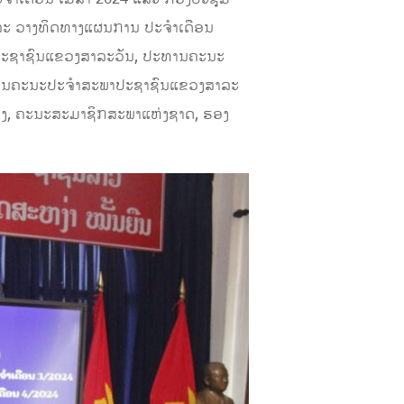
ລະ ວາງທິດທາງແຜນການ ປະຈໍາເດືອນ
ປະຊາຊົນແຂວງສາລະວັນ, ປະທານຄະນະ
ປະທານຄະນະປະຈໍາສະພາປະຊາຊົນແຂວງສາລະ
ວງ, ຄະນະສະມາຊິກສະພາແຫ່ງຊາດ, ຮອງ