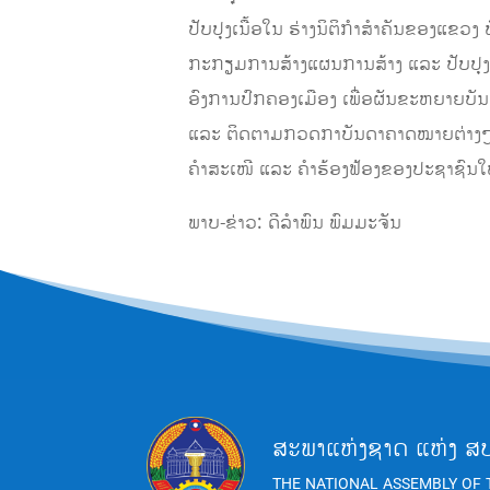
ປັບປຸງເນື້ອໃນ ຮ່າງນິຕິກໍາສໍາຄັນຂອງແຂ
ກະກຽມການສ້າງແຜນການສ້າງ ແລະ ປັບປຸງນ
ອົງການປົກຄອງເມືອງ ເພື່ອຜັນຂະຫຍາຍບັ
ແລະ ຕິດຕາມກວດກາບັນດາຄາດໝາຍຕ່າງໆ; ເ
ຄໍາສະເໜີ ແລະ ຄໍາຮ້ອງຟ້ອງຂອງປະຊາຊົນ
ພາບ-ຂ່າວ: ດີລຳພົນ ພົມມະຈັນ
ສະພາແຫ່ງຊາດ ແຫ່ງ ສ
THE NATIONAL ASSEMBLY OF 