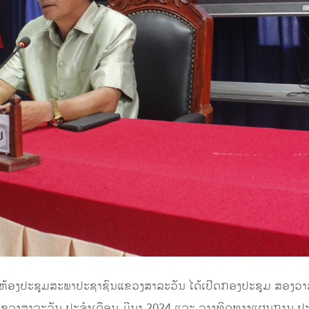
ູ່ທີ່ຫ້ອງປະຊຸມສະພາປະຊາຊົນແຂວງສາລະວັນ ໄດ້ເປີດກອງປະຊຸມ ສອງວ
ວງສາລະວັນ ປະຈໍາເດືອນ ມີນາ 2024 ແລະ ວາງທິດທາງແຜນການ ປະ