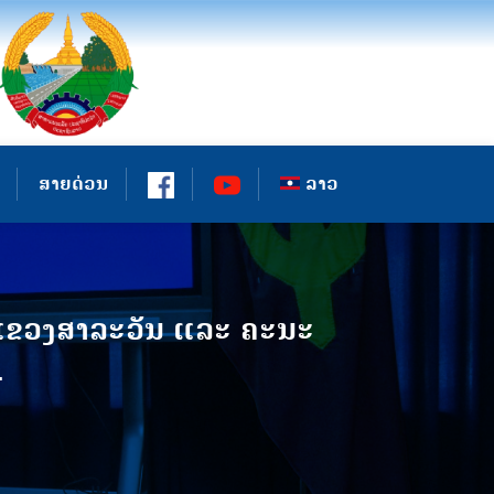
ສາຍດ່ວນ
ລາວ
ນແຂວງສາລະວັນ ແລະ ຄະນະ
4