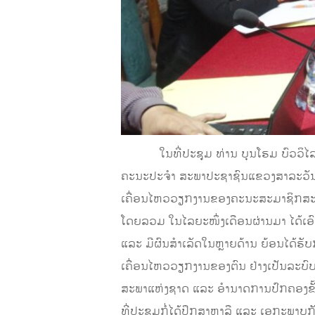
ໃນທີ່ປະຊຸມ ທ່ານ ບຸນໂຮມ ບົວວິໄລ ຮ
ຄະນະປະຈໍາ ສະພາປະຊາຊົນແຂວງສາລະວັນ 
ເຄື່ອນໄຫວວຽກງານຂອງຄະນະສະມາຊິກສະພາ
ໂດຍລວມ ໃນໄລຍະໜຶ່ງເດືອນຜ່ານມາ ໄດ້ເອົ
ແລະ ມີຜົນສຳເລັດໃນຫຼາຍດ້ານ ຍ້ອນໄດ້ຮັ
ເຄື່ອນໄຫວວຽກງານຂອງຕົນ ຢ່າງເປັນລະບົ
ສະພາແຫ່ງຊາດ ແລະ ອໍານາດການປົກຄອງຂັ້ນ
ທີ່ປະຊຸມກໍ່ໄດ້ປຶກສາຫາລື ແລະ ເອກະພາບກ