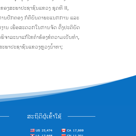
07 ຂອງສະພາປະຊາຊົນແຂວງ ຊຸດທີ II,
ົງການປົກຄອງ ກໍຄືບັນດາພະແນກການ ແລະ
ານ ເພື່ອສະດວກໃນການຈັດ ຕັ້ງປະຕິບັດ
ິຈາລະນາແກ້ໄຂຄໍາຮ້ອງຂໍຄວາມເປັນທໍາ,
ີ່ສະພາປະຊາຊົນແຂວງຫຼວງນ້ຳທາ;
ສະຖິຕິຜູ້ເຂົ້າໃຊ້