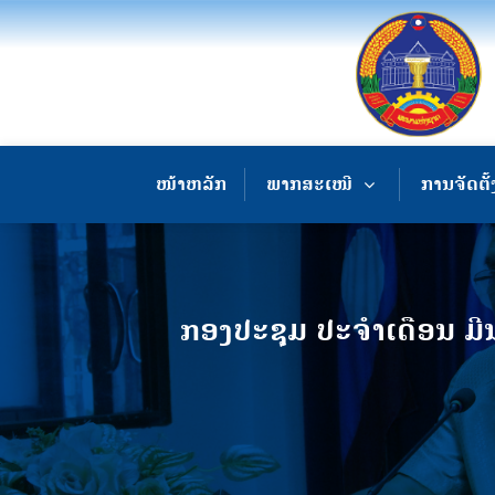
ໜ້າຫລັກ
ພາກສະເໜີ
ການຈັດຕັ້
ກອງປະຊຸມ ປະຈໍາເດືອນ 