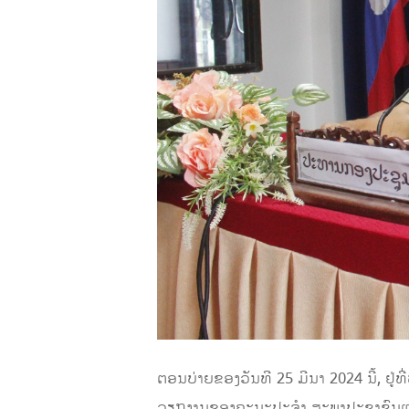
ຕອນບ່າຍຂອງວັນທີ 25 ມີນາ 2024 ນີ້, ຢ
ວຽກງານຂອງຄະນະປະຈໍາ ສະພາປະຊາຊົນແຂ