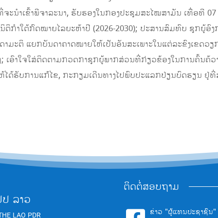
ວງ ທີ່ຈະນໍາເຂົ້າພີຈາລະນາ, ຮັບຮອງໃນກອງປະຊຸມສະໄໝສາມັນ ເທື່ອທີ 
ິຕິກໍາໃຕ້ກົດໝາຍໄລຍະຫ້າປີ (2026-2030); ປະສານສົມທົບ ຊຸກຍູ້ອ
ນດາມະຕິ ແຍກບັນດາຄາດໝາຍໃຫ້ເປັນອັນສະເພາະໃນແຕ່ລະຂົງເຂດວຽກງ
ອົາໃຈໃສ່ຕິດຕາມກວດກາຊຸກຍູ້ພາກສ່ວນທີ່ກ່ຽວຂ້ອງໃນການຄົ້ນຄ້ວາພ
ໃຫ້ໄດ້ຮັບການແກ້ໄຂ, ກະກຽມເດີນທາງໄປພົບປະແລກປ່ຽນບົດຮຽນ ຢູ່ທ
ຕິດຕໍ່ສອບຖາມ
ປປ ລາວ
ຂ່າວ "ຜູ້ແທນປະຊາຊົນ"
THE LAO PDR