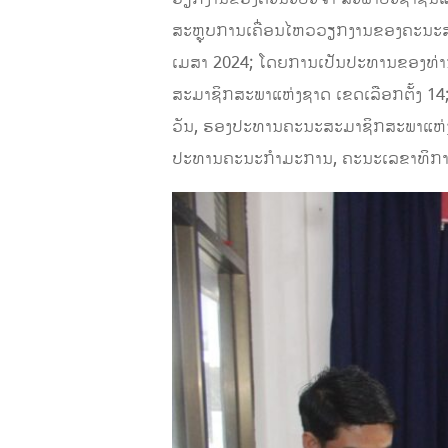
ສະຫຼຸບການເຄື່ອນໄຫວວຽກງານຂອງຄະນະສະ
ເມສາ 2024; ໂດຍການເປັນປະທານຂອງທ່າ
ສະມາຊິກສະພາແຫ່ງຊາດ ເຂດເລືອກຕັ້ງ 14
ວັນ, ຮອງປະທານຄະນະສະມາຊິກສະພາແຫ່ງຊ
ປະທານຄະນະກຳມະການ, ຄະນະເລຂາທິການ,