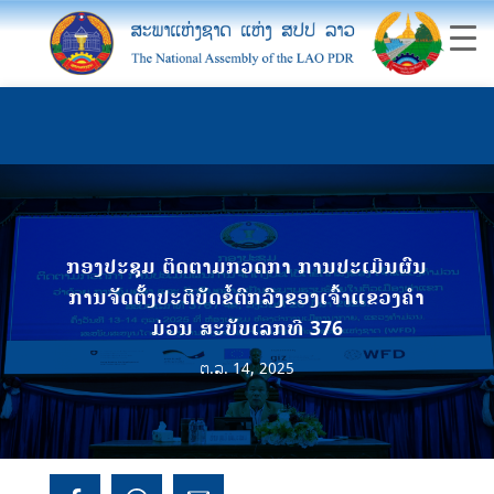
ກອງປະຊຸມ ຕິດຕາມກວດກາ ການປະເມີນຜົນ
ການຈັດຕັ້ງປະຕິບັດຂໍ້ຕົກລົງຂອງເຈົ້າແຂວງຄຳ
ມ່ວນ ສະບັບເລກທີ 376
ຕ.ລ. 14, 2025