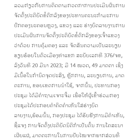
ລວມກ່ຽວກັບການຕິດຕາມກວດກາການປະເມີນຜົນການ
ຈັດຕັ້ງປະຕິບັດຂໍ້ຕົກລົງຂອງປະທານຄະນະກຳມະການ
ປົກຄອງນະຄອນຫຼວງ, ແຂວງ ແລະ ຮ່າງບົດລາຍງານການ
ປະເມີນຜົນການຈັດຕັ້ງປະຕິບັດຂໍ້ຕົກລົງຂອງເຈົ້າແຂວງ
ວ່າດ້ວຍ ການຄຸ້ມຄອງ ແລະ ຈັດສັນຄວາມເປັນລະບຽບ
ຮຽບຮ້ອຍໃນຕົວເມືອງທ່າແຂກ ສະບັບເລກທີ 376/ຈຂ,
ລົງວັນທີ 20 ມີນາ 2023; ມີ 14 ໝວດ, 49 ມາດຕາ ເຊິ່ງ
ມີເນື້ອໃນກໍານົດຈຸດປະສົງ, ຫຼັກການ, ລະບຽບການ, ມາດ
ຕະການ, ຂອບເຂດການນໍາໃຊ້, ຈາກນັ້ນ, ປະທານກອງ
ປະຊຸມ ໄດ້ມີຄຳຖາມເຈາະຈີ້ມ ເພື່ອໃຫ້ຜູ້ເຂົ້າຮ່ວມກອງ
ປະຊຸມໄດ້ປະກອບຄຳຄິດຄຳເຫັນໃສ່ຮ່າງບົດ
ລາຍງານ,ພ້ອມນັ້ນ, ກອງປະຊຸມ ໄດ້ຮັບຟັງການມີຄຳເຫັນ,
ຊີ້ແຈງ ການຈັດຕັ້ງປະຕິບັດນິຕິກຳເປັນຕົ້ນ ການໂຄສະນາ
ເຜີຍແຜ່, ມາດຕະການໃນການປັບໄໝຈາກພາກສ່ວນທີ່