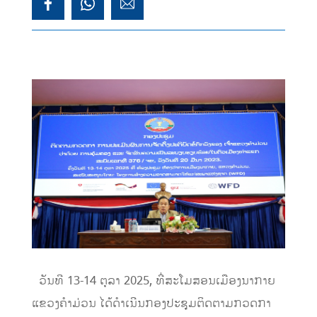
ວັນທີ 13-14 ຕຸລາ 2025, ທີ່ສະໂມສອນເມືອງນາກາຍ
ແຂວງຄຳມ່ວນ ໄດ້ດຳເນີນກອງປະຊຸມຕິດຕາມກວດກາ