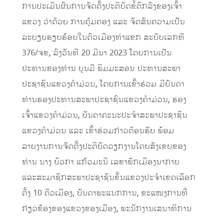
ການປະເມີນຜົນການຈັດຕັ້ງປະຕິບັດຂໍ້ຕົກລົງຂອງເຈົ້າ
ແຂວງ ວ່າດ້ວຍ ການຄຸ້ມຄອງ ແລະ ຈັດສັນຄວາມເປັນ
ລະບຽບຮຽບຮ້ອຍໃນຕົວເມືອງທ່າແຂກ ສະບັບເລກທີ
376/ຈຂ, ລົງວັນທີ 20 ມີນາ 2023 ໂດຍການເປັນ
ປະທານຂອງທ່ານ ບຸນມີ ພິມມະສອນ ປະທານສະພາ
ປະຊາຊົນແຂວງຄຳມ່ວນ, ໂດຍການເຂົ້າຮ່ວມ ມີບັນດາ
ທ່ານຮອງປະທານສະພາປະຊາຊົນແຂວງຄຳມ່ວນ, ຮອງ
ເຈົ້າແຂວງຄຳມ່ວນ, ບັນດາຄະນະປະຈຳສະພາປະຊາຊົນ
ແຂວງຄຳມ່ວນ ແລະ ເຂົ້າຮ່ວມກ່າວຕ້ອນຮັບ ພ້ອມ
ລາຍງານການຈັດຕັ້ງປະຕິບັດວຽກງານໂດຍສັງເຂບຂອງ
ທ່ານ ນາງ ບົວກາ ແກ້ວມະນີ ເລຂາພັກເມືອງນາກາຍ
ແລະສະມາຊິກສະພາປະຊາຊົນຂັ້ນແຂວງປະຈໍາເຂດເລືອກ
ຕັ້ງ 10 ຕົວເມືອງ, ບັນດາພະແນກການ, ຂະແໜງການທີ່
ກ່ຽວຂ້ອງຂອງແຂວງຂອງເມືອງ, ພະນັກງານເສນາທິການ