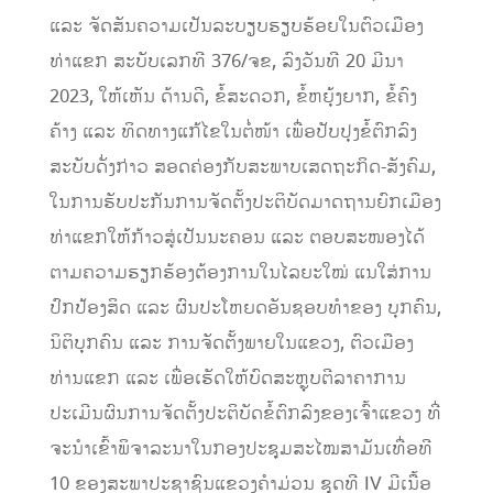
ແລະ ຈັດສັນຄວາມເປັນລະບຽບຮຽບຮ້ອຍໃນຕົວເມືອງ
ທ່າແຂກ ສະບັບເລກທີ 376/ຈຂ, ລົງວັນທີ 20 ມີນາ
2023, ໃຫ້ເຫັນ ດ້ານດີ, ຂໍ້ສະດວກ, ຂໍ້ຫຍຸ້ງຍາກ, ຂໍ້ຄົງ
ຄ້າງ ແລະ ທິດທາງແກ້ໄຂໃນຕໍ່ໜ້າ ເພື່ອປັບປຸງຂໍ້ຕົກລົງ
ສະບັບດັ່ງກ່າວ ສອດຄ່ອງກັບສະພາບເສດຖະກິດ-ສັງຄົມ,
ໃນການຮັບປະກັນການຈັດຕັ້ງປະຕິບັດມາດຖານຍົກເມືອງ
ທ່າແຂກໃຫ້ກ້າວສູ່ເປັນນະຄອນ ແລະ ຕອບສະໜອງໄດ້
ຕາມຄວາມຮຽກຮ້ອງຕ້ອງການໃນໄລຍະໃໝ່ ແນໃສ່ການ
ປົກປ້ອງສິດ ແລະ ຜົນປະໂຫຍດອັນຊອບທຳຂອງ ບຸກຄົນ,
ນິຕິບຸກຄົນ ແລະ ການຈັດຕັ້ງພາຍໃນແຂວງ, ຕົວເມືອງ
ທ່ານແຂກ ແລະ ເພື່ອເຮັດໃຫ້ບົດສະຫຼຸບຕີລາຄາການ
ປະເມີນຜົນການຈັດຕັ້ງປະຕິບັດຂໍ້ຕົກລົງຂອງເຈົ້າແຂວງ ທີ່
ຈະນຳເຂົ້າພິຈາລະນາໃນກອງປະຊຸມສະໄໝສາມັນເທື່ອທີ
10 ຂອງສະພາປະຊາຊົນແຂວງຄຳມ່ວນ ຊຸດທີ IV ມີເນື້ອ