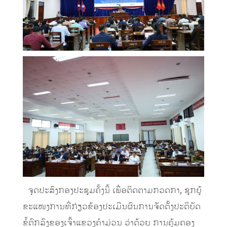
ຈຸດປະສົງກອງປະຊຸມຄັ້ງນີ້ ເພື່ອຕິດຕາມກວດກາ, ຊຸກຍູ້
ຂະແໜງການທີ່ກ່ຽວຂ້ອງປະເມີນຜົນການຈັດຕັ້ງປະຕິບັດ
ຂໍ້ຕົກລົງຂອງເຈົ້າແຂວງຄຳມ່ວນ ວ່າດ້ວຍ ການຄຸ້ມຄອງ