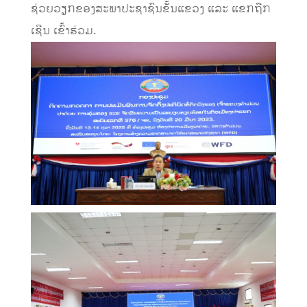
ຊ່ວຍວຽກຂອງສະພາປະຊາຊົນຂັ້ນແຂວງ ແລະ ແຂກຖືກ
ເຊີນ ເຂົ້າຮ່ວມ.