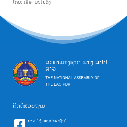
ໂດຍ: ເອື້ອ ມະໂນສິງ
ສະພາແຫ່ງຊາດ ແຫ່ງ ສປປ
ລາວ
THE NATIONAL ASSEMBLY OF
THE LAO PDR
ຕິດຕໍ່ສອບຖາມ
ຂ່າວ "ຜູ້ແທນປະຊາຊົນ"
