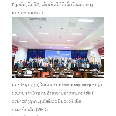
ກ່ຽວຂ້ອງຕື່ມອີກ, ເພື່ອເຮັດໃຫ້ມີເນື້ອໃນສອດຄ່ອງ
ສົມບູນຂຶ້ນກວ່າເກົ່າ.
ກອງປະຊຸມຄັ້ງນີ້, ໄດ້ຮັບການສະໜັບສະໜູນທາງດ້ານງົບ
ປະມານຈາກໂຄງການສ້າງຄວາມອາດສາມາດໃຫ້ແກ່
ສະພາແຫ່ງຊາດ ມູນນິທິເວສມິນສະເຕີ ເພື່ອ
ປະຊາທິປະໄຕ (WFD).