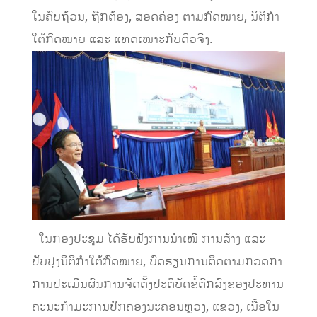
ໃນຄົບຖ້ວນ, ຖືກຕ້ອງ, ສອດຄ່ອງ ຕາມກົດໝາຍ, ນິຕິກຳ
ໃຕ້ກົດໝາຍ ແລະ ແທດເໝາະກັບຕົວຈິງ.
ໃນກອງປະຊຸມ ໄດ້ຮັບຟັງການນໍາເໜີ ການສ້າງ ແລະ
ປັບປຸງນິຕິກຳໃຕ້ກົດໝາຍ, ບົດຮຽນການຕິດຕາມກວດກາ
ການປະເມີນຜົນການຈັດຕັ້ງປະຕິບັດຂໍ້ຕົກລົງຂອງປະທານ
ຄະນະກຳມະການປົກຄອງນະຄອນຫຼວງ, ແຂວງ, ເນື້ອໃນ