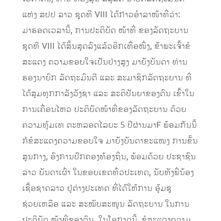
ແຫ່ງ ສປປ ລາວ ຊຸດທີ VIII ໄດ້ກ່າວອຳລາໜ້າທີ່ວ່າ:
ມາຮອດເວລານີ້, ການປະຕິບັດ ໜ້າທີ່ ຂອງລັດຖະບານ
ຊຸດທີ VIII ໄດ້ສິ້ນສຸດລົງແລ້ວອີກເທື່ອໜຶ່ງ, ຂ້າພະເຈົ້າຂໍ
ສະແດງ ຄວາມຂອບໃຈເປັນຢ່າງສູງ ມາຍັງບັນດາ ທ່ານ
ຮອງນາຍົກ ລັດຖະມົນຕີ ແລະ ສະມາຊິກລັດຖະບານ ທີ່
ໄດ້ສຸມທຸກກາລັງວັງຊາ ແລະ ສະຕິປັນຍາຂອງຕົນ ເຂົ້າໃນ
ການເຄື່ອນໄຫວ ປະຕິບັດໜ້າທີ່ຂອງລັດຖະບານ ດ້ວຍ
ຄວາມທຸ້ມເທ ຕະຫລອດໄລຍະ 5 ປີຜ່ານມາF ພ້ອມກັນນີ້
ກໍຂໍສະແດງຄວາມຂອບໃຈ ມາຍັງບັນດາຂະແໜງ ການຂັ້ນ
ສູນກາງ, ອົງການປົກຄອງທ້ອງຖິ່ນ, ພ້ອມດ້ວຍ ປະຊາຊົນ
ລາວ ບັນດາເຜົ່າ ໃນຂອບເຂດທົ່ວປະເທດ, ນັບທັງພີ່ນ້ອງ
ເຊື້ອຊາດລາວ ຢູ່ຕ່າງປະເທດ ທີ່ໄດ້ໃຫ້ການ ອູ້ມຊູ
ຊ່ວຍເຫລືອ ແລະ ສະໝັບສະໜູນ ລັດຖະບານ ໃນການ
ປະຕິບັດ ໜ້າທີ່ຂອງຕົນ. ໃນໂອກາດນີ້, ຂໍສະແດງຄວາມ