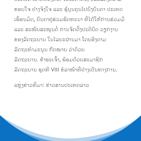
ຂອບໃຈ ຢ່າງຈິງໃຈ ແລະ ຮູ້ບຸນຄຸນໄປຍັງບັນດາ ປະເທດ
ເພື່ອນມິດ, ບັນດາຄູ່ຮ່ວມພັດທະນາ ທີ່ໄດ້ໃຫ້ການຮ່ວມມື
ແລະ ສະໜັບສະໜູນຕໍ່ ການຈັດຕັ້ງປະຕິບັດ ວຽກງານ
ຂອງລັດຖະບານ ໃນໄລຍະຜ່ານມາ ໂດຍອີງຕາມ
ລັດຖະທຳມະນູນ ກົດໝາຍ ວ່າດ້ວຍ
ລັດຖະບານ. ຂ້າພະເຈົ້າ, ພ້ອມດ້ວຍສະມາຊິກ
ລັດຖະບານ ຊຸດທີ VIII ຂໍລາໜ້າທີ່ຢ່າງເປັນທາງການ.
ແຫຼ່ງຂ່າວທີ່ມາ: ຂ່າວສານປະເທດລາວ