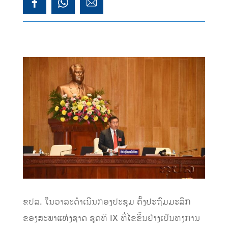
ຂປລ. ໃນວາລະດຳເນີນກອງປະຊຸມ ຄັ້ງປະຖົມມະລຶກ
ຂອງສະພາແຫ່ງຊາດ ຊຸດທີ IX ທີ່ໄຂຂຶ້ນຢ່າງເປັນທງການ