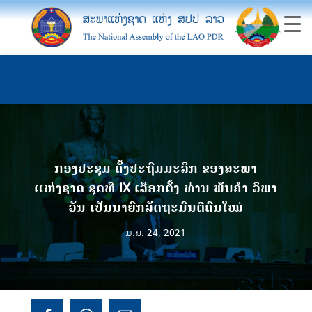
ກອງປະຊຸມ ຄັ້ງປະຖົມມະລຶກ ຂອງສະພາ
ແຫ່ງຊາດ ຊຸດທີ IX ເລືອກຕັ້ງ ທ່ານ ພັນຄຳ ວິພາ
ວັນ ເປັນນາຍົກລັດຖະມົນຕີຄົນໃໝ່
ມ.ນ. 24, 2021