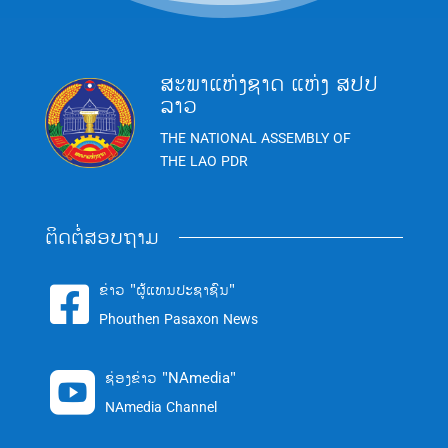
ສະພາແຫ່ງຊາດ ແຫ່ງ ສປປ
ລາວ
THE NATIONAL ASSEMBLY OF
THE LAO PDR
ຕິດຕໍ່ສອບຖາມ
ຂ່າວ "ຜູ້ແທນປະຊາຊົນ"

Phouthen Pasaxon News
ຊ່ອງຂ່າວ "NAmedia"

NAmedia Channel