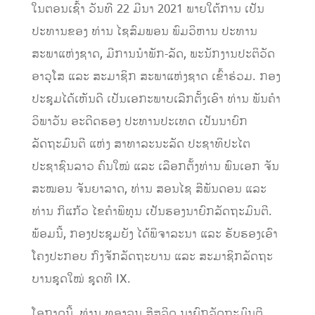
ໃນຕອນເຊົ້າ ວັນທີ 22 ມີນາ 2021 ພາຍໃຕ້ການ ເປັນ
ປະທານຂອງ ທ່ານ ໄຊສົມພອນ ພົມວິຫານ ປະທານ
ສະພາແຫ່ງຊາດ, ມີການນຳພັກ-ລັດ, ພະນັກງານປະຕິວັດ
ອາວຸໂສ ແລະ ສະມາຊິກ ສະພາແຫ່ງຊາດ ເຂົ້າຮ່ວມ. ກອງ
ປະຊຸມໄດ້ເຫັນດີ ເປັນເອກະພາບເລືກຕັ້ງເອົາ ທ່ານ ພັນຄຳ
ວິພາວັນ ອະດີດຮອງ ປະທານປະເທດ ເປັນນາຍົກ
ລັດຖະມົນຕີ ແຫ່ງ ສາທາລະນະລັດ ປະຊາທິປະໄຕ
ປະຊາຊົນລາວ ຄົນໃໝ່ ແລະ ເລືອກຕັ້ງທ່ານ ພົນເອກ ຈັນ
ສະໝອນ ຈັນຍາລາດ, ທ່ານ ສອນໄຊ ສີພັນດອນ ແລະ
ທ່ານ ກິແກ້ວ ໄຂຄຳພິທູນ ເປັນຮອງນາຍົກລັດຖະມົນຕີ.
ພ້ອມນີ້, ກອງປະຊຸມຍັງ ໄດ້ພິຈາລະນາ ແລະ ຮັບຮອງເອົາ
ໂຄງປະກອບ ກົງຈັກລັດຖະບານ ແລະ ສະມາຊິກລັດຖະ
ບານຊຸດໃໝ່ ຊຸດທີ IX.
ໂອກາດນີ້, ທ່ານ ທອງລຸນ ສີສຸລິດ ນາຍົກລັດຖະມົນຕີ