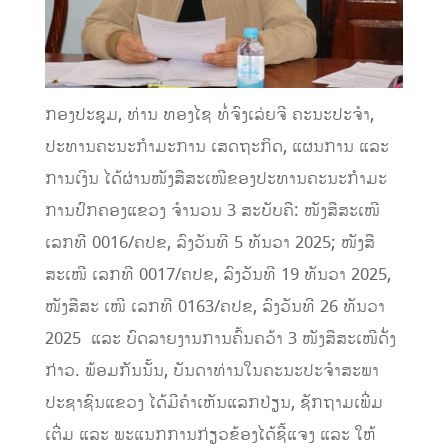
ກອງປະຊຸມ, ທ່ານ ທອງໄຊ ທໍ່ຈົງເລ່ຍຈີ ຄະນະປະຈໍາ,
ປະທານຄະນະກໍາມະການ ເສດຖະກິດ, ແຜນການ ແລະ
ການເງິນ ໄດ້ຜ່ານໜັງສືສະເໜີຂອງປະທານຄະນະກໍາມະ
ການປົກຄອງແຂວງ ຈໍານວນ 3 ສະບັບຄື: ໜັງສືສະເໜີ
ເລກທີ 0016/ຄປຂ, ລົງວັນທີ 5 ທັນວາ 2025; ໜັງສື
ສະເໜີ ເລກທີ 0017/ຄປຂ, ລົງວັນທີ 19 ທັນວາ 2025,
ໜັງສືສະ ເໜີ ເລກທີ 0163/ຄປຂ, ລົງວັນທີ 26 ທັນວາ
2025 ແລະ ບົດລາຍງານການຄົ້ນຄວ້າ 3 ໜັງສືສະເໜີດັ່ງ
ກ່າວ. ພ້ອມກັນນັ້ນ, ບັນດາທ່ານໃນຄະນະປະຈໍາສະພາ
ປະຊາຊົນແຂວງ ໄດ້ມີຄໍາເຫັນແລກປ່ຽນ, ຊັກຖາມເພີ່ມ
ເຕີ່ມ ແລະ ພະແນກການກ່ຽວຂ້ອງໄດ້ຊີ້ແຈງ ແລະ ໃຫ້