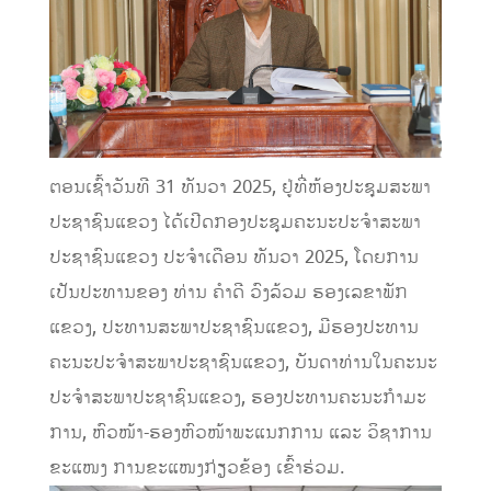
ຕອນເຊົ້າວັນທີ 31 ທັນວາ 2025, ຢູ່ທີ່ຫ້ອງປະຊຸມສະພາ
ປະຊາຊົນແຂວງ ໄດ້ເປີດກອງປະຊຸມຄະນະປະຈໍາສະພາ
ປະຊາຊົນແຂວງ ປະຈໍາເດືອນ ທັນວາ 2025, ໂດຍການ
ເປັນປະທານຂອງ ທ່ານ ຄໍາດີ ວົງລ້ວມ ຮອງເລຂາພັກ
ແຂວງ, ປະທານສະພາປະຊາຊົນແຂວງ, ມີຮອງປະທານ
ຄະນະປະຈໍາສະພາປະຊາຊົນແຂວງ, ບັນດາທ່ານໃນຄະນະ
ປະຈໍາສະພາປະຊາຊົນແຂວງ, ຮອງປະທານຄະນະກໍາມະ
ການ, ຫົວໜ້າ-ຮອງຫົວໜ້າພະແນກການ ແລະ ວິຊາການ
ຂະແໜງ ການຂະແໜງກ່ຽວຂ້ອງ ເຂົ້າຮ່ວມ.