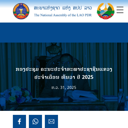
ກອງປະຊຸມ ຄະນະປະຈໍາສະພາປະຊາຊົນແຂວງ
ປະຈໍາເດືອນ ທັນວາ ປີ 2025
ທ.ວ. 31, 2025