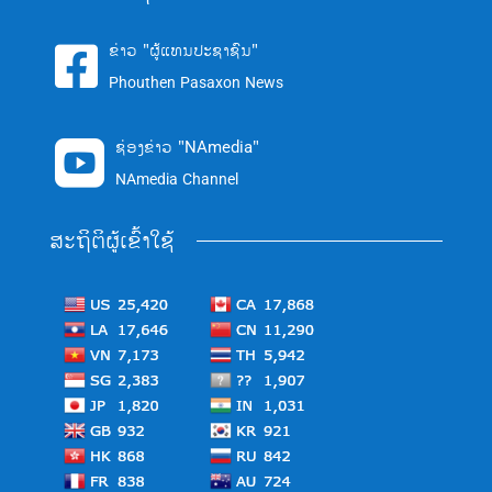
ຂ່າວ "ຜູ້ແທນປະຊາຊົນ"

Phouthen Pasaxon News
ຊ່ອງຂ່າວ "NAmedia"

NAmedia Channel
ສະຖິຕິຜູ້ເຂົ້າໃຊ້