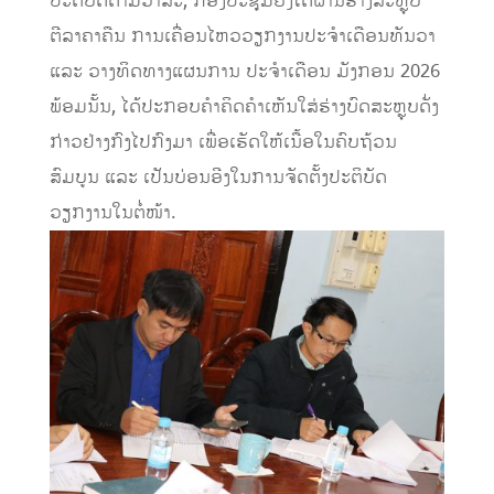
ປະຕິບັດຕາມວາລະ, ກອງປະຊຸມຍັງໄດ້ຜ່ານຮ່າງສະຫຼຸບ
ຕີລາຄາຄືນ ການເຄື່ອນໄຫວວຽກງານປະຈໍາເດືອນທັນວາ
ແລະ ວາງທິດທາງແຜນການ ປະຈໍາເດືອນ ມັງກອນ 2026
ພ້ອມນັ້ນ, ໄດ້ປະກອບຄໍາຄິດຄໍາເຫັນໃສ່ຮ່າງບົດສະຫຼຸບດັ່ງ
ກ່າວຢ່າງກົງໄປກົງມາ ເພື່ອເຮັດໃຫ້ເນື້ອໃນຄົບຖ້ວນ
ສົມບູນ ແລະ ເປັນບ່ອນອີງໃນການຈັດຕັ້ງປະຕິບັດ
ວຽກງານໃນຕໍ່ໜ້າ.