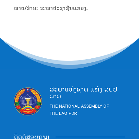
ພາບ/ຂ່າວ: ສະພາປະຊາຊົນແຂວງ.
ສະພາແຫ່ງຊາດ ແຫ່ງ ສປປ
ລາວ
THE NATIONAL ASSEMBLY OF
THE LAO PDR
ຕິດຕໍ່ສອບຖາມ