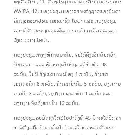
ສັງເກດການ, 11. ກອງປະຊຸມເວທີຜູ້ນຳການເມືອງເພດຍິງ
WAIPA, 12. ກອງປະຊຸມກອງເລຂາແຫ່ງຊາດຂອງບັນດາ
ລັດຖະສະພາປະເທດສະມາຊິກໄອປາ ແລະ ກອງປະຊຸມ
ເລຂາທິການຂອງຄະນະຜູ້ແທນຂອງບັນດາລັດຖະສະພາ
ສັງເກດການໄອປາ.
ກອງປະຊຸມຕ່າງໆທີ່ກ່າວມານັ້ນ, ຈະໄດ້ລົງເລິກຄົ້ນຄວ້າ,
ພິຈາລະນາ ແລະ ຮັບຮອງເອົາຮ່າງມະຕິທັງໝົດ 38
ສະບັບ, ໃນນີ້ ຂົງເຂດການເມືອງ 4 ສະບັບ, ຂົງເຂດ
ເສດຖະກິດ 8 ສະບັບ, ຂົງເຂດສັງຄົມ 5 ສະບັບ, ວຽກງານ
ເພດຍິງ 2 ສະບັບ, ວຽກງານຊາວໜຸ່ມ 3 ສະບັບ ແລະ
ວຽກງານຈັດຕັ້ງພາຍໃນ 16 ສະບັບ.
ກອງປະຊຸມສະມັດຊາໃຫຍ່ໄອປາຄັ້ງທີ 45 ນີ້ ຈະໄດ້ປຶກສາ
ຫາລືກ່ຽວກັບບັນຫາທີ່ເປັນຜົນປະໂຫຍດຮ່ວມກັນຂອງ