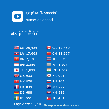
ຊ່ອງຂ່າວ "NAmedia"

NAmedia Channel
ສະຖິຕິຜູ້ເຂົ້າໃຊ້