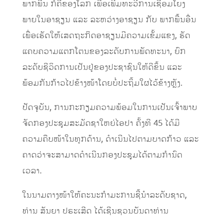
ພາກພື້ນ ກໍຄືຂອງໂລກ ເພື່ອເພີ່ມທະວີການເຊື່ອມໂຍງ
ພາຍໃນອາຊຽນ ແລະ ລະຫວ່າງອາຊຽນ ກັບ ພາກພື້ນອື່ນ
ເພື່ອເຮັດໃຫ້ເສດຖະກິດອາຊຽນມີຄວາມເຂັ້ມແຂງ, ຮັດ
ແຄບຄວາມແຕກໂຕນຂອງລະດັບການພັດທະນາ, ຍົກ
ລະດັບຊີວິດການເປັນຢູ່ຂອງປະຊາຊົນໃຫ້ດີຂຶ້ນ ແລະ
ພ້ອມກັນກ້າວໄປຂ້າງໜ້າໂດຍບໍ່ປະຖິ້ມໃຜໄວ້ຂ້າງຫຼັງ.
ປັດຈຸບັນ, ການກະກຽມຄວາມພ້ອມໃນການເປັນເຈົ້າພາບ
ຈັດກອງປະຊຸມສະມັດຊາໃຫຍ່ໄອປາ ຄັ້ງທີ 45 ໄດ້ມີ
ຄວາມຄືບໜ້າໃນທຸກດ້ານ, ດໍາເນີນໄປຕາມບາດກ້າວ ແລະ
ຄາດວ່າຈະສາມາດດໍາເນີນກອງປະຊຸມໄດ້ຕາມກຳນົດ
ເວລາ.
ໃນນາມຕາງໜ້າໃຫ້ຄະນະກຳມະການຊີ້ນຳລະດັບຊາດ,
ທ່ານ ສັນຍາ ປຣະເສີດ ໄດ້ເຊີນຊວນບັນດາທ່ານ