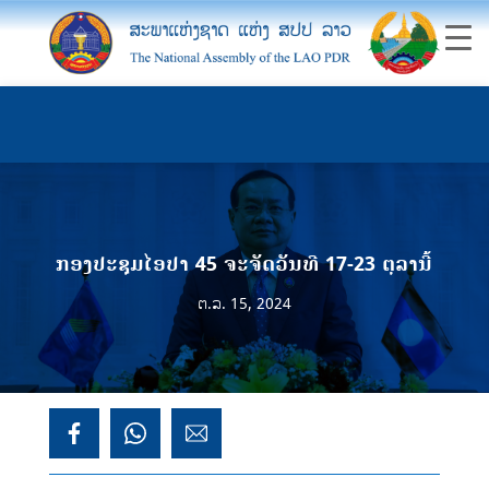
ກອງປະຊຸມໄອປາ 45 ຈະຈັດວັນທີ 17-23 ຕຸລານີ້
ຕ.ລ. 15, 2024