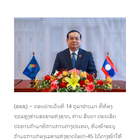
(ສພຊ) – ຕອນບ່າຍວັນທີ 14 ຕຸລາຜ່ານມາ ທີ່ຫ້ອງ
ຖະແຫຼງຂ່າວສະພາແຫ່ງຊາດ, ທ່ານ ສັນຍາ ປຣະເສີດ
ປະທານກຳມາທິການການຕ່າງປະເທດ, ຫົວໜ້າອະນຸ
ກຳມະການກອງເລຂາແຫ່ງຊາດໄອປາ-45 ໄດ້ຕາງໜ້າໃຫ້