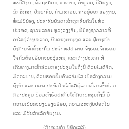
ພະນັກງານ, ລັດຖະກອນ, ທະຫານ, ຕຳຫຼວດ, ນັກຮຽນ,
ນັກສຶກສາ, ປັນຍາຊົນ, ກຳມະກອນ, ຊາວຜູ້ອອກແຮງງານ,
ພໍ່ແມ່ພີ່ນ້ອງ, ປະຊາຊົນບັນດາເຜົ່າທຸກຊັ້ນຄົນໃນທົ່ວ
ປະເທດ, ຊາວນະຄອນຫຼວງວຽງຈັນ, ພີ່ນ້ອງຊາວລາວທີ່
ອາໄສຢູ່ຕ່າງປະເທດ, ບັນດາທູຕານຸທູດ ແລະ ຜູ້ຕາງໜ້າ
ອົງການຈັດຕັ້ງສາກົນ ປະຈຳ ສປປ ລາວ ຈົ່ງຮ່ວມຈິດຮ່ວມ
ໃຈກັນຕ້ອນຮັບຄະນະຜູ້ແທນ, ແຂກຕ່າງປະເທດ ທີ່
ເດີນທາງມາເຂົ້າຮ່ວມກອງປະຊຸມໃນຄັ້ງນີ້ ດ້ວຍໄມຕີຈິດ,
ມິດຕະພາບ, ດ້ວຍຮອຍຍິ້ມອັນແຈ່ມໃສ ເພື່ອສ້າງຄວາມ
ຊົງຈໍາ ແລະ ຄວາມປະທັບໃຈໃຫ້ແກ່ຜູ້ແທນທີ່ມາເຂົ້າຮ່ວມ
ກອງປະຊຸມ ພ້ອມທັງຮັບປະກັນໃຫ້ກອງປະຊຸມຄັ້ງນີ້ ມີ
ຄວາມເປັນລະບຽບຮຽບຮ້ອຍ, ຄວາມສະຫງົບປອດໄພ
ແລະ ມີຜົນສໍາເລັດຈົບງາມ.
(ກົງທະນູຄຳ ພິພັດເສລີ)