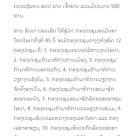
ຄະນະຜູ້ແທນ ສປປ ລາວ ເຈົ້າພາບ ລວມມີປະມານ 500
ທ່ານ.
ທ່ານ ສັນຍາ ປຣະເສີດ ໃຫ້ຮູ້ວ່າ: ກອງປະຊຸມສະມັດຊາ
ໃຫຍ່ໄອປາຄັ້ງທີ 45 ນີ້ ຈະມີກອງປະຊຸມຕ່າງໆທັງໝົດ 12
ກອງປະຊຸມ ຄື: 1. ກອງປະຊຸມຄະນະບໍລິຫານງານໄອປາ,
2. ກອງປະຊຸມກຳມາທິການການເມືອງ, 3. ກອງປະຊຸມ
ກຳມາທິການເສດຖະກິດ, 4. ກອງປະຊຸມກຳມາທິການ
ວຽກງານສັງຄົມ, 5. ກອງປະຊຸມກຳມາທິການວຽກງານ
ຈັດຕັ້ງພາຍໃນ, 6. ກອງປະຊຸມກຳມາທິການສະມາຊິກ
ສະພາເພດຍິງ, 7. ກອງປະຊຸມສະມາຊິກລັດຖະສະພາໜຸ່ມ
ໄອປາ, 8. ກອງປະຊຸມກຳມາທິການຖະແຫຼງການຮ່ວມ, 9.
ກອງປະຊຸມພົບປະລະຫວ່າງກອງເລຂາໄອປາ ແລະ ກອງ
ເລຂາອາຊຽນ, 10. ກອງປະຊຸມພົບປະກັບລັດຖະສະພາ