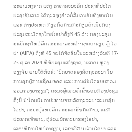
ສະພາແຫ່ງຊາດ ແຫ່ງ ສາທາລະນະລັດ ປະຊາທິປະໄຕ
ປະຊາຊົນລາວ ໄດ້ຖະແຫຼງຂ່າວຕໍ່ສື່ມວນຊົນທັງພາຍໃນ
ແລະ ຕ່າງປະເທດ ກ່ຽວກັບການກະກຽມດຳເນີນກອງ
ປະຊຸມສະມັດຊາໃຫຍ່ໄອປາຄັ້ງທີ 45 ວ່າ: ກອງປະຊຸມ
ສະມັດຊາໃຫຍ່ລັດຖະສະພາລະຫວ່າງຊາດອາຊຽນ ຫຼື ໄອ
ປາ (AIPA) ຄັ້ງທີ 45 ຈະໄດ້ຈັດຂຶ້ນໃນລະຫວ່າງວັນທີ 17-
23 ຕຸ ລາ 2024 ທີ່ຫໍປະຊຸມແຫ່ງຊາດ, ນະຄອນຫຼວງ
ວຽງຈັນ ພາຍໃຕ້ຫົວຂໍ້: “ບົດບາດຂອງລັດຖະສະພາ ໃນ
ການຊຸກຍູ້ການເຊື່ອມຈອດ ແລະ ການເຕີບໂຕແບບກວມ
ລວມຂອງອາຊຽນ”; ຄະນະຜູ້ແທນທີ່ເຂົ້າຮ່ວມກອງປະຊຸມ
ຄັ້ງນີ້ ນຳໂດຍບັນດາປະທານຈາກລັດຖະສະພາສະມາຊິກ
ໄອປາ, ຄະນະຜູ້ແທນລັດຖະສະພາສັງເກດການ, ແຂກ
ປະເທດເຈົ້າພາບ, ຄູ່ຮ່ວມພັດທະນາຂອງໄອປາ,
ເລຂາທິການໃຫຍ່ອາຊຽນ, ເລຂາທິການໃຫຍ່ໄອປາ ແລະ