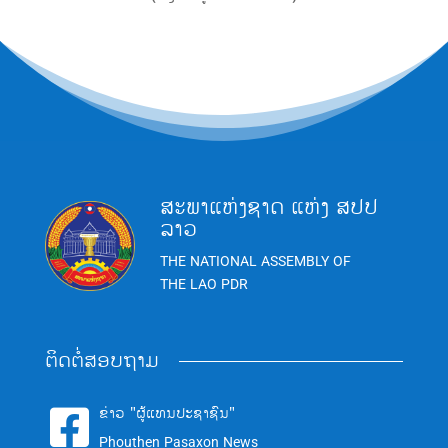
ສະພາແຫ່ງຊາດ ແຫ່ງ ສປປ
ລາວ
THE NATIONAL ASSEMBLY OF
THE LAO PDR
ຕິດຕໍ່ສອບຖາມ
ຂ່າວ "ຜູ້ແທນປະຊາຊົນ"

Phouthen Pasaxon News